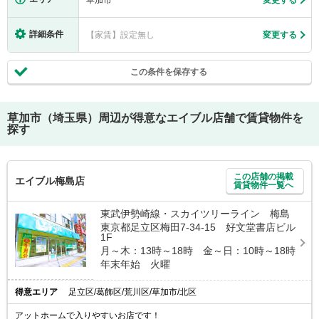
詳細条件
【家賃】設定無し
変更する
この条件を保存する
草加市（埼玉県）
周辺が得意なエイブル店舗で賃貸物件を
探す
この店舗の掲載
エイブル梅島店
賃貸物件一覧へ
東武伊勢崎線・スカイツリーライン 梅島
東京都足立区梅田7-34-15 好文堂書店ビル
1F
月～木：13時～18時 金～日：10時～18時
年末年始 火曜
得意エリア
足立区/葛飾区/荒川区/草加市/北区
アットホームで入りやすいお店です！