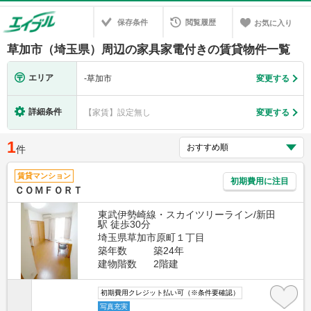
保存条件
閲覧履歴
お気に入り
草加市（埼玉県）周辺の家具家電付きの賃貸物件一覧
エリア
-
草加市
変更する
詳細条件
【家賃】設定無し
変更する
1
件
賃貸マンション
初期費用に注目
ＣＯＭＦＯＲＴ
東武伊勢崎線・スカイツリーライン/新田
駅 徒歩30分
埼玉県草加市原町１丁目
築年数
築24年
建物階数
2階建
初期費用クレジット払い可（※条件要確認）
写真充実