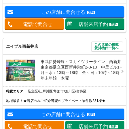
この店舗に問合せる
無料
電話で問合せ
店舗来店予約
無料
この店舗の掲載
エイブル西新井店
賃貸物件一覧へ
東武伊勢崎線・スカイツリーライン 西新井
東京都足立区西新井栄町2-3-13 中里ビル1F
月～水：13時～18時 金～日：10時～18時
年末年始 木曜
得意エリア
足立区/江戸川区/草加市/荒川区/葛飾区
地域最多！★当店のみご紹介可能のプライベート物件数231棟★
この店舗に問合せる
無料
電話で問合せ
店舗来店予約
無料