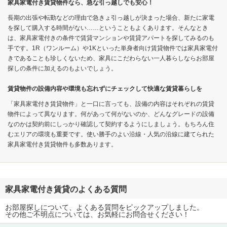
家具家電付き賃貸物件なら、急な引っ越しでも安心！
長期の出張や転勤などの理由で急きょ引っ越しが決まった場合、新たに家電
を探して購入する時間がない……ということもよくあります。そんなとき
は、家具家電付きの条件で賃貸マンションや賃貸アパートを探してみるのも
手です。1R（ワンルーム）や1Kといった単身者向け賃貸物件では家具家電付
きであることも珍しくないため、家具にこだわらない一人暮らしならお部屋
探しの条件に加えるのもよいでしょう。
賃貸物件の設備内容や環境も忘れずにチェックして快適な賃貸暮らしを
「家具家電付き賃貸物件」と一口に言っても、設備の内容はそれぞれの賃貸
物件によって異なります。何があって何がないのか、どんなグレードの設備
なのかは契約前にしっかり確認して契約するようにしましょう。もちろん住
むエリアの環境も重要です。使い勝手のよい沿線・人気の沿線に建てられた
家具家電付き賃貸物件も多数あります。
家具家電付き賃貸のよくある質問
お部屋探しについて、よくある質問をピックアップしました。
その他ご不明点については、お気軽にお問合せください！