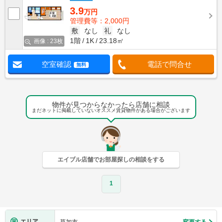
3.9
万円
管理費等：2,000円
敷
なし
礼
なし
1階
1K
23.18㎡
画像 : 23枚
空室確認
電話で問合せ
無料
物件が見つからなかったら店舗に相談
まだネットに掲載していないオススメ賃貸物件がある場合がございます
エイブル店舗でお部屋探しの相談をする
1
エリア
草加市
変更する