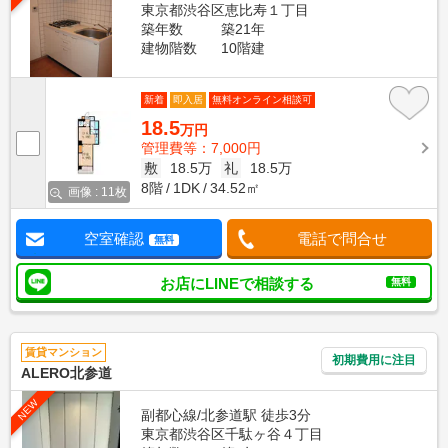
東京都渋谷区恵比寿１丁目
築年数
築21年
建物階数
10階建
新着
即入居
無料オンライン相談可
18.5
万円
管理費等：7,000円
敷
18.5万
礼
18.5万
8階
1DK
34.52㎡
画像 : 11枚
空室確認
電話で問合せ
無料
お店にLINEで相談する
無料
賃貸マンション
初期費用に注目
ALERO北参道
NEW
副都心線/北参道駅 徒歩3分
東京都渋谷区千駄ヶ谷４丁目