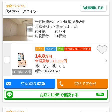
賃貸マンション
初期費用に注目
代々木パークハイツ
千代田線/代々木公園駅 徒歩2分
東京都渋谷区富ヶ谷１丁目
築年数
築12年
建物階数
10階建
即入居
写真充実
定借
無料オンライン相談可
14.8
万円
管理費等：10,000円
敷
なし
礼
なし
8階
1K
29.5㎡
画像 : 20枚
空室確認
電話で問合せ
無料
お店にLINEで相談する
無料