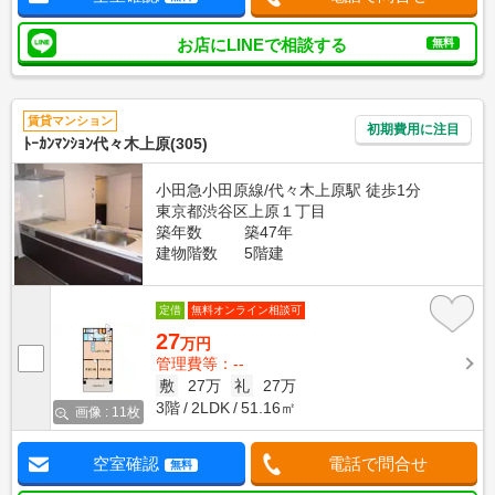
お店にLINEで相談する
無料
賃貸マンション
初期費用に注目
ﾄｰｶﾝﾏﾝｼｮﾝ代々木上原(305)
小田急小田原線/代々木上原駅 徒歩1分
東京都渋谷区上原１丁目
築年数
築47年
建物階数
5階建
定借
無料オンライン相談可
27
万円
管理費等：--
敷
27万
礼
27万
3階
2LDK
51.16㎡
画像 : 11枚
空室確認
電話で問合せ
無料