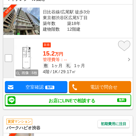
NEW
日比谷線/広尾駅 徒歩3分
東京都渋谷区広尾5丁目
築年数
築18年
建物階数
12階建
新着
15.2
万円
管理費等：--
敷
1ヶ月
礼
1ヶ月
4階
1K
29.17㎡
画像 : 8枚
空室確認
電話で問合せ
無料
お店にLINEで相談する
無料
賃貸マンション
初期費用に注目
パークハビオ渋谷