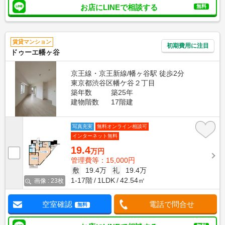
お店にLINEで相談する
無料
賃貸マンション
初期費用に注目
ドゥーエ幡ヶ谷
京王線・京王新線/幡ヶ谷駅 徒歩2分
東京都渋谷区幡ケ谷２丁目
築年数
築25年
建物階数
17階建
写真充実
無料オンライン相談可
インターネット無料
19.4
万円
管理費等：15,000円
敷
19.4万
礼
19.4万
1-17階
1LDK
42.54㎡
画像 : 23枚
空室確認
電話で問合せ
無料