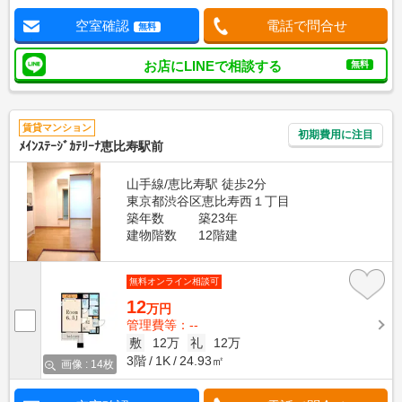
空室確認
電話で問合せ
無料
お店にLINEで相談する
無料
賃貸マンション
初期費用に注目
ﾒｲﾝｽﾃｰｼﾞｶﾃﾘｰﾅ恵比寿駅前
山手線/恵比寿駅 徒歩2分
東京都渋谷区恵比寿西１丁目
築年数
築23年
建物階数
12階建
無料オンライン相談可
12
万円
管理費等：--
敷
12万
礼
12万
3階
1K
24.93㎡
画像 : 14枚