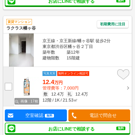
お店にLINEで相談する
無料
賃貸マンション
初期費用に注目
ラクラス幡ヶ谷
京王線・京王新線/幡ヶ谷駅 徒歩2分
東京都渋谷区幡ヶ谷２丁目
築年数
築12年
建物階数
15階建
写真充実
無料オンライン相談可
12.4
万円
管理費等：7,000円
敷
12.4万
礼
12.4万
12階
1K
21.53㎡
画像 : 17枚
空室確認
電話で問合せ
無料
お店にLINEで相談する
無料