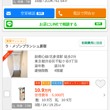
16階
2LDK
61.54㎡
画像 : 7枚
空室確認
電話で問合せ
無料
お店にLINEで相談する
無料
賃貸マンション
初期費用に注目
ラ・メゾンブランシュ原宿
NEW
副都心線/北参道駅 徒歩2分
東京都渋谷区千駄ケ谷3丁目
築年数
築31年
建物階数
4階建
新着
即入居
写真充実
無料オンライン相談可
10.9
万円
管理費等：5,000円
敷
10.9万
礼
10.9万
3階
1K
19.25㎡
画像 : 23枚