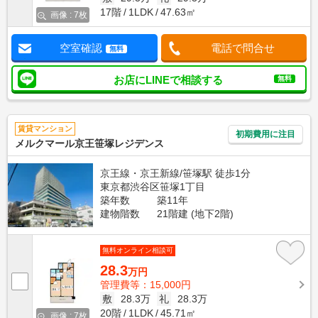
17階
1LDK
47.63㎡
画像 : 7枚
空室確認
電話で問合せ
無料
お店にLINEで相談する
無料
賃貸マンション
初期費用に注目
メルクマール京王笹塚レジデンス
京王線・京王新線/笹塚駅 徒歩1分
東京都渋谷区笹塚1丁目
築年数
築11年
建物階数
21階建 (地下2階)
無料オンライン相談可
28.3
万円
管理費等：15,000円
敷
28.3万
礼
28.3万
20階
1LDK
45.71㎡
画像 : 7枚