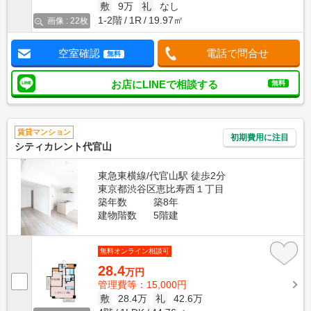
敷
9万
礼
なし
1-2階
1R
19.97㎡
画像 : 22枚
空室確認
電話で問合せ
無料
お店にLINEで相談する
無料
賃貸マンション
初期費用に注目
シティカレント代官山
東急東横線/代官山駅 徒歩2分
東京都渋谷区恵比寿西１丁目
築年数
築8年
建物階数
5階建
無料オンライン相談可
28.4
万円
管理費等：15,000円
敷
28.4万
礼
42.6万