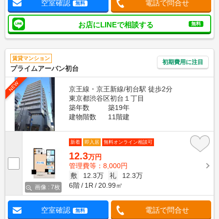
空室確認
電話で問合せ
無料
お店にLINEで相談する
無料
賃貸マンション
初期費用に注目
プライムアーバン初台
NEW
京王線・京王新線/初台駅 徒歩2分
東京都渋谷区初台１丁目
築年数
築19年
建物階数
11階建
新着
即入居
無料オンライン相談可
12.3
万円
管理費等：8,000円
敷
12.3万
礼
12.3万
6階
1R
20.99㎡
画像 : 7枚
空室確認
電話で問合せ
無料