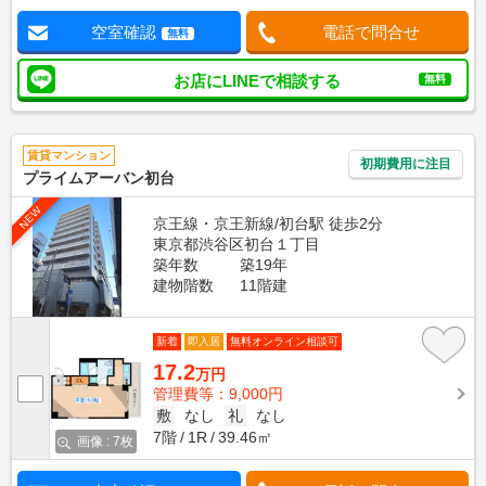
空室確認
電話で問合せ
無料
お店にLINEで相談する
無料
賃貸マンション
初期費用に注目
プライムアーバン初台
NEW
京王線・京王新線/初台駅 徒歩2分
東京都渋谷区初台１丁目
築年数
築19年
建物階数
11階建
新着
即入居
無料オンライン相談可
17.2
万円
管理費等：9,000円
敷
なし
礼
なし
7階
1R
39.46㎡
画像 : 7枚