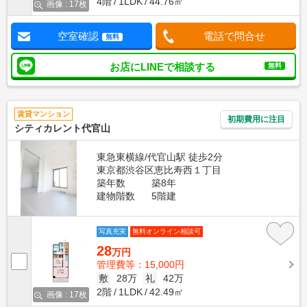
4階
1LDK
44.76㎡
画像 : 17枚
空室確認
電話で問合せ
無料
お店にLINEで相談する
無料
賃貸マンション
初期費用に注目
シティカレント代官山
東急東横線/代官山駅 徒歩2分
東京都渋谷区恵比寿西１丁目
築年数
築8年
建物階数
5階建
写真充実
無料オンライン相談可
28
万円
管理費等：15,000円
敷
28万
礼
42万
2階
1LDK
42.49㎡
画像 : 17枚