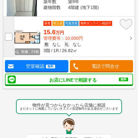
築年数
築9年
建物階数
4階建 (地下1階)
新着
即入居
写真充実
無料オンライン相談可
15.6
万円
管理費等：10,000円
敷
なし
礼
なし
3階
1R
26.82㎡
画像 : 23枚
空室確認
電話で問合せ
無料
お店にLINEで相談する
無料
物件が見つからなかったら店舗に相談
まだネットに掲載していないオススメ賃貸物件がある場合がございます