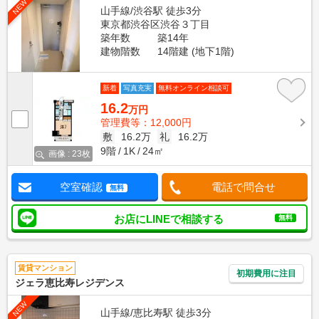
NEW
山手線/渋谷駅 徒歩3分
東京都渋谷区渋谷３丁目
築年数
築14年
建物階数
14階建 (地下1階)
新着
写真充実
無料オンライン相談可
16.2
万円
管理費等：12,000円
敷
16.2万
礼
16.2万
9階
1K
24㎡
画像 : 23枚
空室確認
電話で問合せ
無料
お店にLINEで相談する
無料
賃貸マンション
初期費用に注目
ジェラ恵比寿レジデンス
NEW
山手線/恵比寿駅 徒歩3分