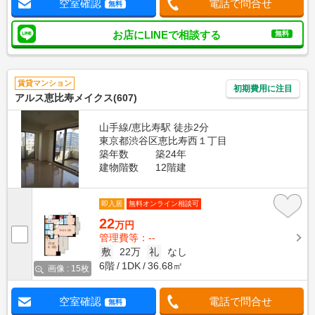
空室確認
電話で問合せ
無料
お店にLINEで相談する
無料
賃貸マンション
初期費用に注目
アルス恵比寿メイクス(607)
山手線/恵比寿駅 徒歩2分
東京都渋谷区恵比寿西１丁目
築年数
築24年
建物階数
12階建
即入居
無料オンライン相談可
22
万円
管理費等：--
敷
22万
礼
なし
6階
1DK
36.68㎡
画像 : 15枚
空室確認
電話で問合せ
無料