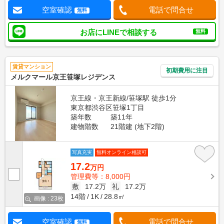
空室確認
電話で問合せ
無料
お店にLINEで相談する
無料
賃貸マンション
初期費用に注目
メルクマール京王笹塚レジデンス
京王線・京王新線/笹塚駅 徒歩1分
東京都渋谷区笹塚1丁目
築年数
築11年
建物階数
21階建 (地下2階)
写真充実
無料オンライン相談可
17.2
万円
管理費等：8,000円
敷
17.2万
礼
17.2万
14階
1K
28.8㎡
画像 : 23枚
空室確認
電話で問合せ
無料