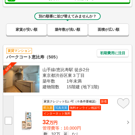
別の順番に並び替えてみませんか？
家賃が安い順
築年数が浅い順
面積が広い順
賃貸マンション
初期費用に注目
パークコート恵比寿（505）
NEW
山手線/恵比寿駅 徒歩2分
東京都渋谷区東３丁目
築年数
1年未満
建物階数
15階建 (地下1階)
家賃クレジット払い可（※条件要確認）
新着
即入居
写真充実
無料オンライン相談可
インターネット無料
32
万円
管理費等：10,000円
敷
32万
礼
なし