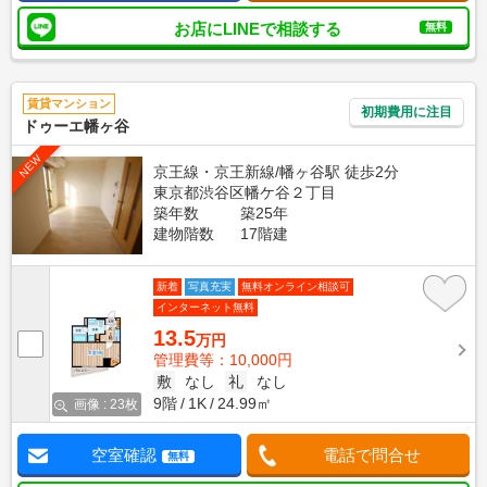
お店にLINEで相談する
無料
賃貸マンション
初期費用に注目
ドゥーエ幡ヶ谷
NEW
京王線・京王新線/幡ヶ谷駅 徒歩2分
東京都渋谷区幡ケ谷２丁目
築年数
築25年
建物階数
17階建
新着
写真充実
無料オンライン相談可
インターネット無料
13.5
万円
管理費等：10,000円
敷
なし
礼
なし
9階
1K
24.99㎡
画像 : 23枚
空室確認
電話で問合せ
無料