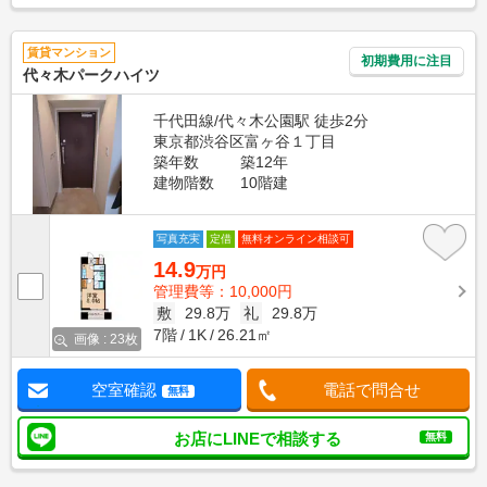
賃貸マンション
初期費用に注目
代々木パークハイツ
千代田線/代々木公園駅 徒歩2分
東京都渋谷区富ヶ谷１丁目
築年数
築12年
建物階数
10階建
写真充実
定借
無料オンライン相談可
14.9
万円
管理費等：10,000円
敷
29.8万
礼
29.8万
7階
1K
26.21㎡
画像 : 23枚
空室確認
電話で問合せ
無料
お店にLINEで相談する
無料