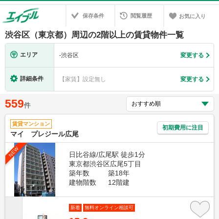
保存条件
閲覧履歴
お気に入り
渋谷区（東京都）周辺の2階以上の賃貸物件一覧
エリア
-
渋谷区
変更する
詳細条件
【家賃】設定無し
変更する
559
件
賃貸マンション
初期費用に注目
マイ プレジール広尾
NEW
日比谷線/広尾駅 徒歩1分
東京都渋谷区広尾5丁目
築年数
築18年
建物階数
12階建
新着
無料オンライン相談可