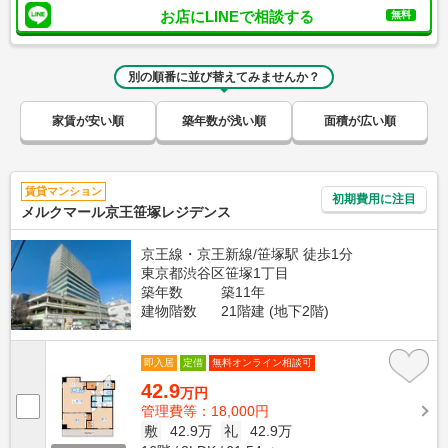
お店にLINEで相談する
無料
別の順番に並び替えてみませんか？
家賃が安い順
築年数が浅い順
面積が広い順
賃貸マンション
初期費用に注目
メルクマール京王笹塚レジデンス
京王線・京王新線/笹塚駅 徒歩1分
東京都渋谷区笹塚1丁目
築年数
築11年
建物階数
21階建 (地下2階)
即入居
定借
無料オンライン相談可
42.9
万円
管理費等：18,000円
敷
42.9万
礼
42.9万