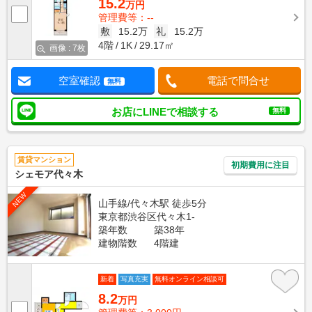
15.2
万円
管理費等：--
敷
15.2万
礼
15.2万
4階
1K
29.17㎡
画像 : 7枚
空室確認
電話で問合せ
無料
お店にLINEで相談する
無料
賃貸マンション
初期費用に注目
シェモア代々木
NEW
山手線/代々木駅 徒歩5分
東京都渋谷区代々木1-
築年数
築38年
建物階数
4階建
新着
写真充実
無料オンライン相談可
8.2
万円