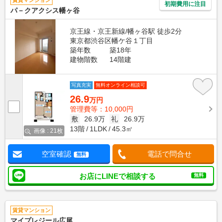
賃貸マンション
初期費用に注目
パ－クアクシス幡ヶ谷
京王線・京王新線/幡ヶ谷駅 徒歩2分
東京都渋谷区幡ケ谷１丁目
築年数
築18年
建物階数
14階建
写真充実
無料オンライン相談可
26.9
万円
管理費等：10,000円
敷
26.9万
礼
26.9万
13階
1LDK
45.3㎡
画像 : 21枚
空室確認
電話で問合せ
無料
お店にLINEで相談する
無料
賃貸マンション
マイプレジール広尾