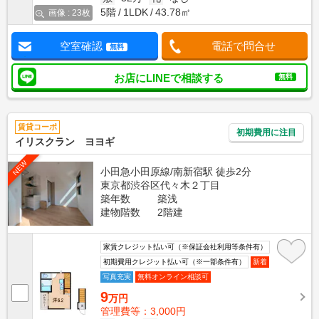
5階
1LDK
43.78㎡
画像 : 23枚
空室確認
電話で問合せ
無料
お店にLINEで相談する
無料
賃貸コーポ
初期費用に注目
イリスクラン ヨヨギ
NEW
小田急小田原線/南新宿駅 徒歩2分
東京都渋谷区代々木２丁目
築年数
築浅
建物階数
2階建
家賃クレジット払い可（※保証会社利用等条件有）
初期費用クレジット払い可（※一部条件有）
新着
写真充実
無料オンライン相談可
9
万円
管理費等：3,000円