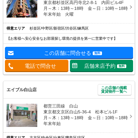
東京都杉並区高円寺北2-8-1 内田ビル4F
月～木：13時～18時 金～日：10時～18時
年末年始 火曜
得意エリア
杉並区/中野区/新宿区/渋谷区/練馬区
【お客様へ安心安全なお部屋探し環境の提供を第一に営業中です】
この店舗に問合せる
無料
電話で問合せ
店舗来店予約
無料
この店舗の掲載
エイブル白山店
賃貸物件一覧へ
都営三田線 白山
東京都文京区白山5-36-4 松本ビル1F
月～木：13時～18時 金～日：10時～18時
年末年始
得意エリア
文京区/中央区/台東区/豊島区/北区