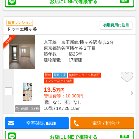
お店にLINEで相談する
無料
賃貸マンション
初期費用に注目
ドゥーエ幡ヶ谷
NEW
京王線・京王新線/幡ヶ谷駅 徒歩2分
東京都渋谷区幡ケ谷２丁目
築年数
築25年
建物階数
17階建
新着
写真充実
無料オンライン相談可
インターネット無料
13.5
万円
管理費等：10,000円
敷
なし
礼
なし
10階
1K
25.18㎡
画像 : 23枚
空室確認
電話で問合せ
無料
お店にLINEで相談する
無料