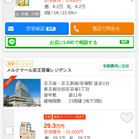
管理費等：3,000円
敷
8.2万
礼
8.2万
3階
1K
21.69㎡
画像 : 23枚
空室確認
電話で問合せ
無料
お店にLINEで相談する
無料
賃貸マンション
初期費用に注目
メルクマール京王笹塚レジデンス
NEW
京王線・京王新線/笹塚駅 徒歩1分
東京都渋谷区笹塚1丁目
築年数
築11年
建物階数
21階建 (地下2階)
新着
無料オンライン相談可
29.3
万円
管理費等：15,000円
敷
29.3万
礼
29.3万