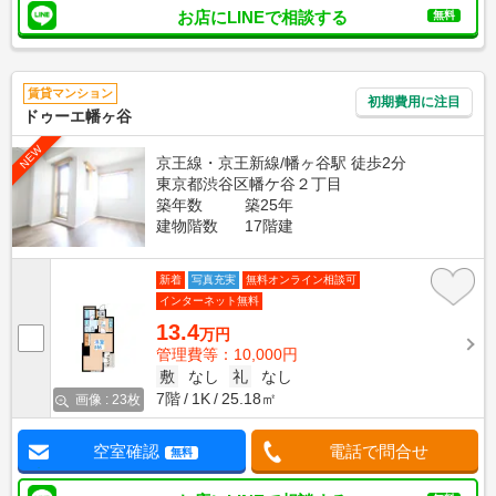
お店にLINEで相談する
無料
賃貸マンション
初期費用に注目
ドゥーエ幡ヶ谷
NEW
京王線・京王新線/幡ヶ谷駅 徒歩2分
東京都渋谷区幡ケ谷２丁目
築年数
築25年
建物階数
17階建
新着
写真充実
無料オンライン相談可
インターネット無料
13.4
万円
管理費等：10,000円
敷
なし
礼
なし
7階
1K
25.18㎡
画像 : 23枚
空室確認
電話で問合せ
無料