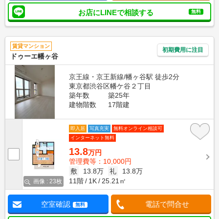
お店にLINEで相談する
無料
賃貸マンション
初期費用に注目
ドゥーエ幡ヶ谷
京王線・京王新線/幡ヶ谷駅 徒歩2分
東京都渋谷区幡ケ谷２丁目
築年数
築25年
建物階数
17階建
即入居
写真充実
無料オンライン相談可
インターネット無料
13.8
万円
管理費等：10,000円
敷
13.8万
礼
13.8万
11階
1K
25.21㎡
画像 : 23枚
空室確認
電話で問合せ
無料