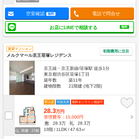
空室確認
電話で問合せ
無料
お店にLINEで相談する
無料
賃貸マンション
初期費用に注目
メルクマール京王笹塚レジデンス
京王線・京王新線/笹塚駅 徒歩1分
東京都渋谷区笹塚1丁目
築年数
築11年
建物階数
21階建 (地下2階)
即入居
写真充実
無料オンライン相談可
28.3
万円
管理費等：15,000円
敷
28.3万
礼
28.3万
19階
1LDK
47.63㎡
画像 : 23枚