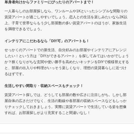
単身者向けからファミリーにぴったりのアパートまで！
一人暮らしのお部屋探しなら、ワンルームや1Kといったシンプルな間取りの
賃貸アパートが過ごしやすいでしょう。恋人との生活を楽しみたいなら2K以
上、子育て世帯ならもう少し部屋数の多い賃貸アパートのほうが、家族生活
を満喫できるでしょう。
インテリアにこだわるなら「DIY可」のアパートも！
せっかくのアパートでの新生活、自分好みのお部屋やインテリアにアレンジ
したい！という方は「DIYができるアパート」を探してみてはいかがでしょう
か？狭くなりがちな玄関や使い勝手を高めたいキッチンをDIYで模様替えする
と、部屋の出入りや料理がいっそう楽しくなり、理想の賃貸暮らしに近づけ
るはずです。
生活しやすい間取り・収納スペースもチェック！
賃貸アパート探しでは、どうしても部屋の数や広さに注目しがち。しかし部
屋自体の広さだけでなく、生活の動線や各部屋の収納スペースなどもしっか
りチェックしておきましょう。実際に賃貸アパートで生活している姿を想像
すれば、お部屋探しがより充実すること間違いなし！