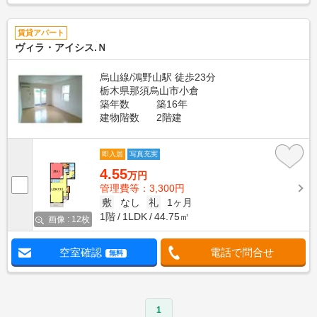
賃貸アパート
ヴィラ・アイシス.Ｎ
烏山線/鴻野山駅 徒歩23分
栃木県那須烏山市小倉
築年数
築16年
建物階数
2階建
即入居
写真充実
4.55
万円
管理費等：3,300円
敷
なし
礼
1ヶ月
1階
1LDK
44.75㎡
画像 : 12枚
空室確認
電話で問合せ
無料
1