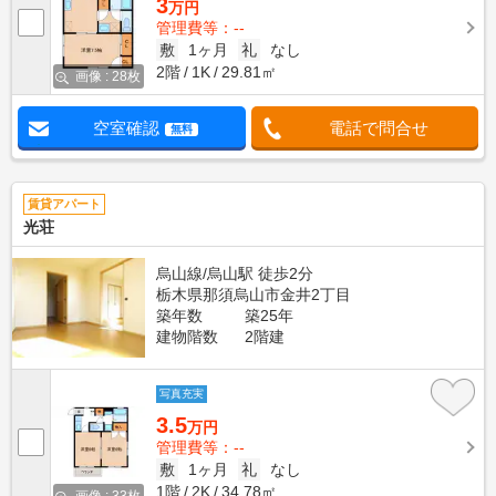
3
万円
管理費等：--
敷
1ヶ月
礼
なし
2階
1K
29.81㎡
画像 : 28枚
空室確認
電話で問合せ
無料
賃貸アパート
光荘
烏山線/烏山駅 徒歩2分
栃木県那須烏山市金井2丁目
築年数
築25年
建物階数
2階建
写真充実
3.5
万円
管理費等：--
敷
1ヶ月
礼
なし
1階
2K
34.78㎡