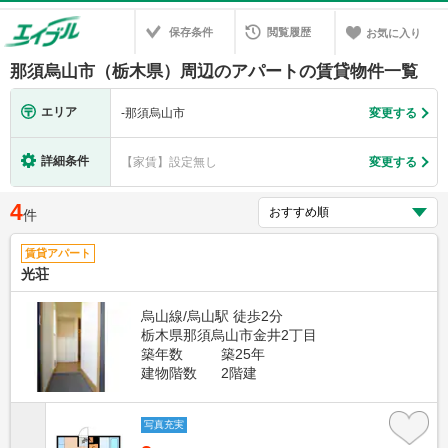
保存条件
閲覧履歴
お気に入り
那須烏山市（栃木県）周辺のアパートの賃貸物件一覧
エリア
-
那須烏山市
変更する
詳細条件
【家賃】設定無し
変更する
4
件
賃貸アパート
光荘
烏山線/烏山駅 徒歩2分
栃木県那須烏山市金井2丁目
築年数
築25年
建物階数
2階建
写真充実