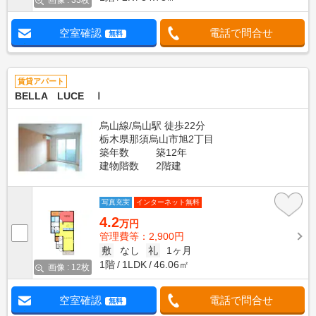
画像 : 33枚
空室確認
電話で問合せ
無料
賃貸アパート
BELLA LUCE Ⅰ
烏山線/烏山駅 徒歩22分
栃木県那須烏山市旭2丁目
築年数
築12年
建物階数
2階建
写真充実
インターネット無料
4.2
万円
管理費等：2,900円
敷
なし
礼
1ヶ月
1階
1LDK
46.06㎡
画像 : 12枚
空室確認
電話で問合せ
無料