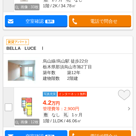
1階
2K
34.78㎡
画像 : 33枚
空室確認
電話で問合せ
無料
賃貸アパート
BELLA LUCE Ⅰ
烏山線/烏山駅 徒歩22分
栃木県那須烏山市旭2丁目
築年数
築12年
建物階数
2階建
写真充実
インターネット無料
4.2
万円
管理費等：2,900円
敷
なし
礼
1ヶ月
1階
1LDK
46.06㎡
画像 : 12枚