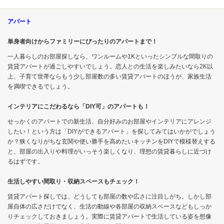
アパート
単身者向けからファミリーにぴったりのアパートまで！
一人暮らしのお部屋探しなら、ワンルームや1Kといったシンプルな間取りの
賃貸アパートが過ごしやすいでしょう。恋人との生活を楽しみたいなら2K以
上、子育て世帯ならもう少し部屋数の多い賃貸アパートのほうが、家族生活
を満喫できるでしょう。
インテリアにこだわるなら「DIY可」のアパートも！
せっかくのアパートでの新生活、自分好みのお部屋やインテリアにアレンジ
したい！という方は「DIYができるアパート」を探してみてはいかがでしょう
か？狭くなりがちな玄関や使い勝手を高めたいキッチンをDIYで模様替えする
と、部屋の出入りや料理がいっそう楽しくなり、理想の賃貸暮らしに近づけ
るはずです。
生活しやすい間取り・収納スペースもチェック！
賃貸アパート探しでは、どうしても部屋の数や広さに注目しがち。しかし部
屋自体の広さだけでなく、生活の動線や各部屋の収納スペースなどもしっか
りチェックしておきましょう。実際に賃貸アパートで生活している姿を想像