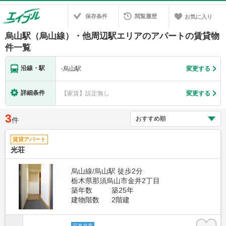
保存条件
閲覧履歴
お気に入り
烏山駅（烏山線）・他周辺駅エリアのアパートの賃貸物
件一覧
沿線・駅
-
烏山駅
変更する
詳細条件
【家賃】設定無し
変更する
3
件
賃貸アパート
光荘
烏山線/烏山駅 徒歩2分
栃木県那須烏山市金井2丁目
築年数
築25年
建物階数
2階建
写真充実