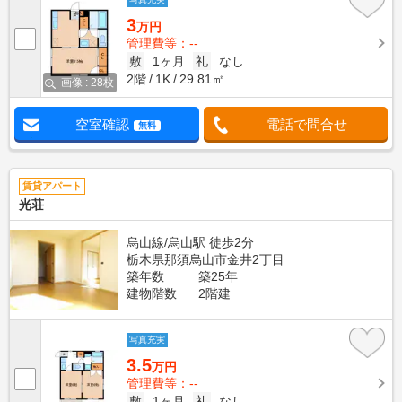
3
万円
管理費等：--
敷
1ヶ月
礼
なし
2階
1K
29.81㎡
画像 : 28枚
空室確認
電話で問合せ
無料
賃貸アパート
光荘
烏山線/烏山駅 徒歩2分
栃木県那須烏山市金井2丁目
築年数
築25年
建物階数
2階建
写真充実
3.5
万円
管理費等：--
敷
1ヶ月
礼
なし