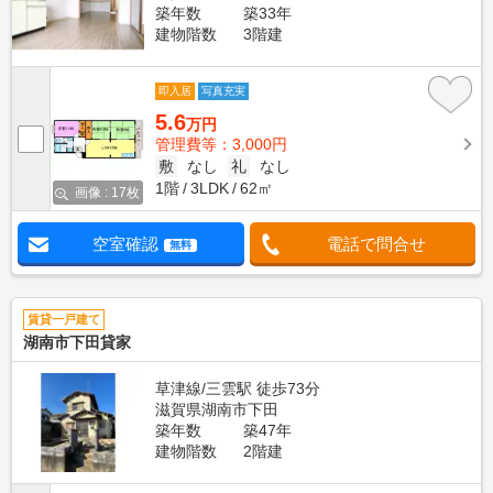
築年数
築33年
建物階数
3階建
即入居
写真充実
5.6
万円
管理費等：3,000円
敷
なし
礼
なし
1階
3LDK
62㎡
画像 : 17枚
空室確認
電話で問合せ
無料
賃貸一戸建て
湖南市下田貸家
草津線/三雲駅 徒歩73分
滋賀県湖南市下田
築年数
築47年
建物階数
2階建