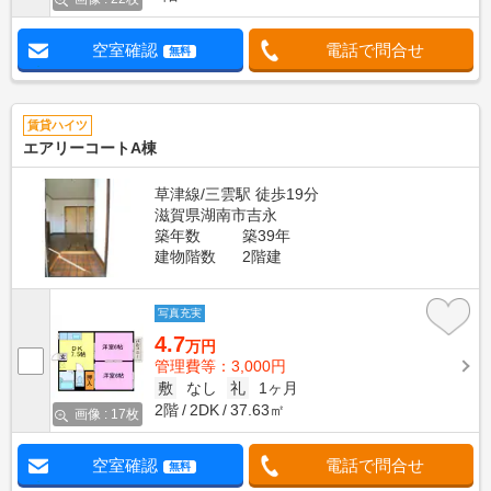
空室確認
電話で問合せ
無料
賃貸ハイツ
エアリーコートA棟
草津線/三雲駅 徒歩19分
滋賀県湖南市吉永
築年数
築39年
建物階数
2階建
写真充実
4.7
万円
管理費等：3,000円
敷
なし
礼
1ヶ月
2階
2DK
37.63㎡
画像 : 17枚
空室確認
電話で問合せ
無料