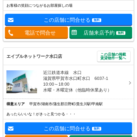
お客様の笑顔につながるお部屋探しの場
この店舗に問合せる
無料
電話で問合せ
店舗来店予約
無料
この店舗の掲載
エイブルネットワーク水口店
賃貸物件一覧へ
近江鉄道本線 水口
滋賀県甲賀市水口町水口 6037-1
10:00～18:00
水曜・木曜定休（他臨時休業あり）
得意エリア
甲賀市/湖南市/蒲生郡日野町/貴生川駅/甲南駅
あったらいいな！がきっと見つかる・・・
この店舗に問合せる
無料