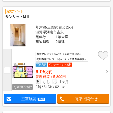
賃貸アパート
サンリットMⅡ
草津線/三雲駅 徒歩25分
滋賀県湖南市吉永
築年数
1年未満
建物階数
2階建
家賃クレジット払い可（※条件要確認）
初期費用クレジット払い可（※条件要確認）
写真充実
インターネット無料
9.05
万円
管理費等：5,800円
敷
なし
礼
1ヶ月
2階
3LDK
62.1㎡
画像 : 35枚
空室確認
電話で問合せ
無料