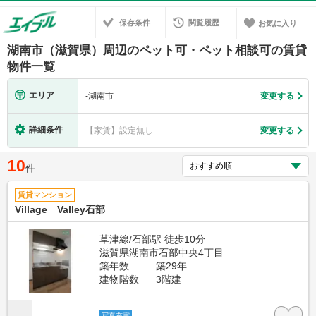
保存条件
閲覧履歴
お気に入り
湖南市（滋賀県）周辺のペット可・ペット相談可の賃貸
物件一覧
エリア
-
湖南市
変更する
詳細条件
【家賃】設定無し
変更する
10
件
賃貸マンション
Village Valley石部
草津線/石部駅 徒歩10分
滋賀県湖南市石部中央4丁目
築年数
築29年
建物階数
3階建
写真充実