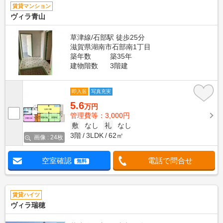
賃貸マンション
ヴィラ青山
草津線/石部駅 徒歩25分
滋賀県湖南市石部南1丁目
築年数
築35年
建物階数
3階建
即入居
写真充実
5.6
万円
管理費等：3,000円
敷
なし
礼
なし
3階
3LDK
62㎡
画像 : 24枚
空室確認
電話で問合せ
無料
賃貸ハイツ
ヴィラ瑞穂