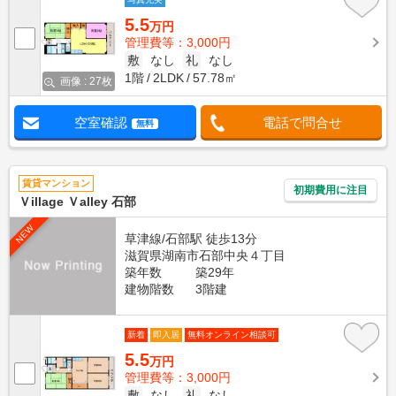
5.5
万円
管理費等：3,000円
敷
なし
礼
なし
1階
2LDK
57.78㎡
画像 : 27枚
空室確認
電話で問合せ
無料
賃貸マンション
初期費用に注目
Ｖillage Ｖalley 石部
NEW
草津線/石部駅 徒歩13分
滋賀県湖南市石部中央４丁目
築年数
築29年
建物階数
3階建
新着
即入居
無料オンライン相談可
5.5
万円
管理費等：3,000円
敷
なし
礼
なし