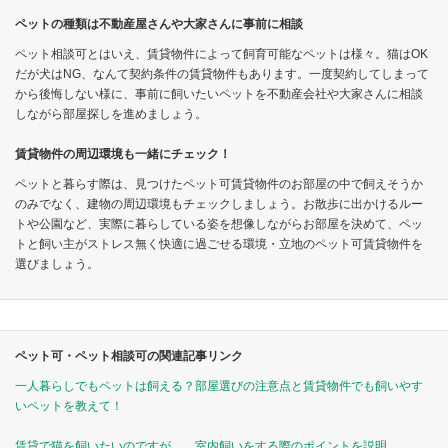
ペットの種類は不動産屋さんや大家さんに事前に相談
ペット相談可とはいえ、賃貸物件によって飼育可能なペットは様々。猫はOK
だが犬はNG、なんて契約条件の賃貸物件もあります。一度契約してしまって
から後悔しない様に、事前に飼いたいペットを不動産会社や大家さんに相談
しながら部屋探しを進めましょう。
賃貸物件の周辺環境も一緒にチェック！
ペットと暮らす際は、見つけたペット可賃貸物件のお部屋の中で飼えそうか
のみでなく、建物の周辺環境もチェックしましょう。お散歩に出かけるルー
トや公園など、実際に暮らしている姿を想像しながらお部屋を決めて、ペッ
トと飼い主がストレス無く快適に過ごせる環境・立地のペット可賃貸物件を
選びましょう。
ペット可・ペット相談可の関連記事リンク
一人暮らしでもペットは飼える？部屋選びの注意点と賃貸物件でも飼いやす
いペットを教えて！
賃貸で猫を飼いたいのですが…。室内飼いをする際のポイントを説明