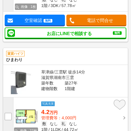
1階
3DK
57.78㎡
画像 : 1枚
空室確認
電話で問合せ
無料
お店にLINEで相談する
無料
賃貸ハイツ
ひまわり
草津線/三雲駅 徒歩14分
滋賀県湖南市三雲
築年数
築27年
建物階数
1階建
写真充実
4.2
万円
管理費等：4,000円
敷
なし
礼
なし
1階
1LDK
44.72㎡
画像 : 22枚