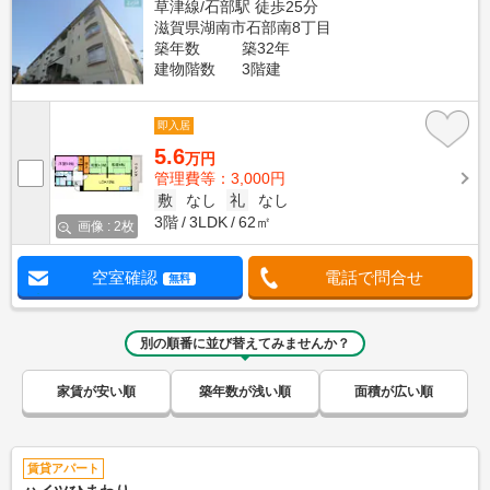
草津線/石部駅 徒歩25分
滋賀県湖南市石部南8丁目
築年数
築32年
建物階数
3階建
即入居
5.6
万円
管理費等：3,000円
敷
なし
礼
なし
3階
3LDK
62㎡
画像 : 2枚
空室確認
電話で問合せ
無料
別の順番に並び替えてみませんか？
家賃が安い順
築年数が浅い順
面積が広い順
賃貸アパート