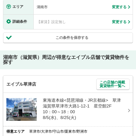
エリア
湖南市
変更する
詳細条件
【家賃】設定無し
変更する
この条件を保存する
湖南市（滋賀県）
周辺が得意なエイブル店舗で賃貸物件を
探す
この店舗の掲載
エイブル草津店
賃貸物件一覧へ
東海道本線<琵琶湖線・JR京都線> 草津
滋賀県草津市大路1-12-1 星空館2F
10：00～18：00
8/5(水)、8/25(火)
得意エリア
草津市/大津市/守山市/栗東市/野洲市