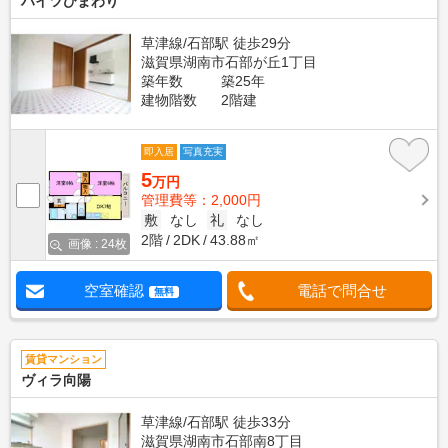
ハイツひまわり
草津線/石部駅 徒歩29分
滋賀県湖南市石部が丘1丁目
築年数
築25年
建物階数
2階建
即入居
写真充実
5
万円
管理費等：2,000円
敷
なし
礼
なし
2階
2DK
43.88㎡
画像 : 24枚
空室確認
電話で問合せ
無料
賃貸マンション
ヴィラ向陽
草津線/石部駅 徒歩33分
滋賀県湖南市石部南8丁目