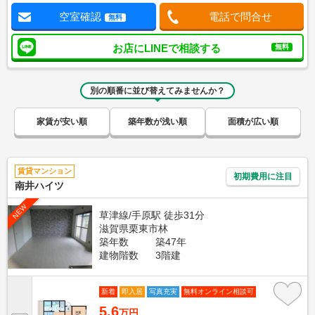
空室確認
電話で問合せ
無料
お店にLINEで相談する
無料
別の順番に並び替えてみませんか？
家賃が安い順
築年数が浅い順
面積が広い順
賃貸マンション
初期費用に注目
南井ハイツ
NEW
草津線/手原駅 徒歩31分
滋賀県栗東市林
築年数
築47年
建物階数
3階建
新着
即入居
写真充実
無料オンライン相談可
5.6
万円