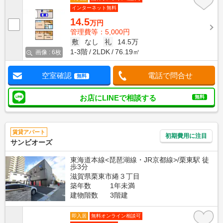
インターネット無料
14.5
万円
管理費等：5,000円
敷
なし
礼
14.5万
1-3階
2LDK
76.19㎡
画像 : 6枚
空室確認
電話で問合せ
無料
お店にLINEで相談する
無料
賃貸アパート
初期費用に注目
サンビオーズ
東海道本線<琵琶湖線・JR京都線>/栗東駅 徒
歩3分
滋賀県栗東市綣３丁目
築年数
1年未満
建物階数
3階建
即入居
無料オンライン相談可