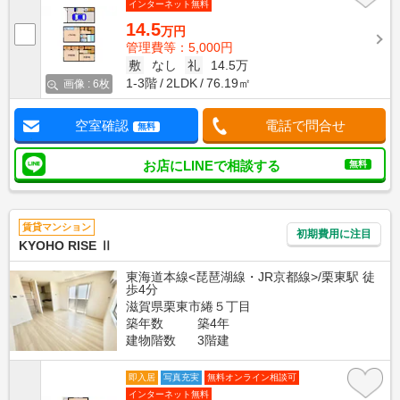
インターネット無料
14.5
万円
管理費等：5,000円
敷
なし
礼
14.5万
1-3階
2LDK
76.19㎡
画像 : 6枚
空室確認
電話で問合せ
無料
お店にLINEで相談する
無料
賃貸マンション
初期費用に注目
KYOHO RISE Ⅱ
東海道本線<琵琶湖線・JR京都線>/栗東駅 徒
歩4分
滋賀県栗東市綣５丁目
築年数
築4年
建物階数
3階建
即入居
写真充実
無料オンライン相談可
インターネット無料