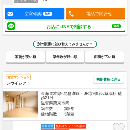
画像 : 23枚
空室確認
電話で問合せ
無料
お店にLINEで相談する
無料
別の順番に並び替えてみませんか？
家賃が安い順
築年数が浅い順
面積が広い順
賃貸マンション
初期費用に注目
レウイシア
東海道本線<琵琶湖線・JR京都線>/草津駅 徒
歩21分
滋賀県栗東市岡
築年数
築9年
建物階数
3階建
写真充実
無料オンライン相談可