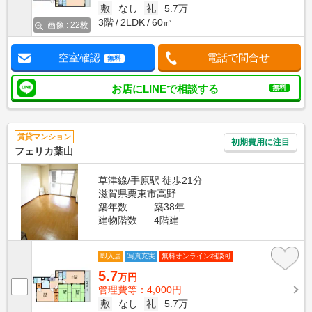
敷
なし
礼
5.7万
3階
2LDK
60㎡
画像 : 22枚
空室確認
電話で問合せ
無料
お店にLINEで相談する
無料
賃貸マンション
初期費用に注目
フェリカ葉山
草津線/手原駅 徒歩21分
滋賀県栗東市高野
築年数
築38年
建物階数
4階建
即入居
写真充実
無料オンライン相談可
5.7
万円
管理費等：4,000円
敷
なし
礼
5.7万