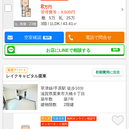
8
万円
管理費等：9,500円
敷
5万
礼
25万
3階
1LDK
43.41㎡
画像 : 23枚
空室確認
電話で問合せ
無料
お店にLINEで相談する
無料
賃貸アパート
初期費用に注目
レイクキャピタル栗東
草津線/手原駅 徒歩10分
滋賀県栗東市大橋６丁目
築年数
築7年
建物階数
2階建
即入居
写真充実
無料オンライン相談可
インターネット無料