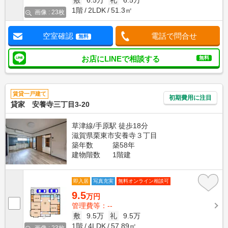
敷
6.5万
礼
6.5万
1階
2LDK
51.3㎡
画像 : 23枚
空室確認
電話で問合せ
無料
お店にLINEで相談する
無料
賃貸一戸建て
初期費用に注目
貸家 安養寺三丁目3-20
草津線/手原駅 徒歩18分
滋賀県栗東市安養寺３丁目
築年数
築58年
建物階数
1階建
即入居
写真充実
無料オンライン相談可
9.5
万円
管理費等：--
敷
9.5万
礼
9.5万
1階
4LDK
57.89㎡