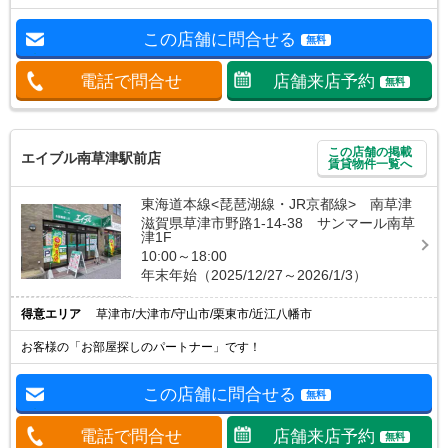
この店舗に問合せる
無料
電話で問合せ
店舗来店予約
無料
この店舗の掲載
エイブル南草津駅前店
賃貸物件一覧へ
東海道本線<琵琶湖線・JR京都線> 南草津
滋賀県草津市野路1-14-38 サンマール南草
津1F
10:00～18:00
年末年始（2025/12/27～2026/1/3）
得意エリア
草津市/大津市/守山市/栗東市/近江八幡市
お客様の「お部屋探しのパートナー」です！
この店舗に問合せる
無料
電話で問合せ
店舗来店予約
無料