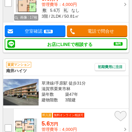
管理費等：4,000円
敷
5.6万
礼
なし
3階
2LDK
50.81㎡
画像 : 17枚
空室確認
電話で問合せ
無料
お店にLINEで相談する
無料
賃貸マンション
初期費用に注目
南井ハイツ
草津線/手原駅 徒歩31分
滋賀県栗東市林
築年数
築47年
建物階数
3階建
即入居
無料オンライン相談可
5.6
万円
管理費等：4,000円