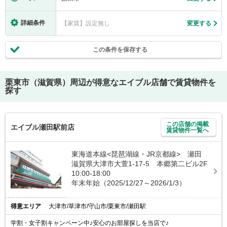
詳細条件
【家賃】設定無し
変更する
この条件を保存する
栗東市（滋賀県）
周辺が得意なエイブル店舗で賃貸物件を
探す
この店舗の掲載
エイブル瀬田駅前店
賃貸物件一覧へ
東海道本線<琵琶湖線・JR京都線> 瀬田
滋賀県大津市大萱1-17-5 本郷第二ビル2F
10:00-18:00
年末年始（2025/12/27～2026/1/3）
得意エリア
大津市/草津市/守山市/栗東市/瀬田駅
学割・女子割キャンペーン中♪安心のお部屋探しを当店で♪