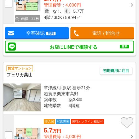
管理費等：4,000円
敷
なし
礼
5.7万
4階
3DK
59.94㎡
画像 : 22枚
空室確認
電話で問合せ
無料
お店にLINEで相談する
無料
賃貸マンション
初期費用に注目
フェリカ葉山
草津線/手原駅 徒歩21分
滋賀県栗東市高野
築年数
築38年
建物階数
4階建
即入居
写真充実
無料オンライン相談可
5.7
万円
管理費等：4,000円