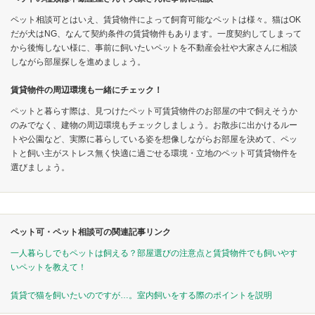
ペット相談可とはいえ、賃貸物件によって飼育可能なペットは様々。猫はOK
だが犬はNG、なんて契約条件の賃貸物件もあります。一度契約してしまって
から後悔しない様に、事前に飼いたいペットを不動産会社や大家さんに相談
しながら部屋探しを進めましょう。
賃貸物件の周辺環境も一緒にチェック！
ペットと暮らす際は、見つけたペット可賃貸物件のお部屋の中で飼えそうか
のみでなく、建物の周辺環境もチェックしましょう。お散歩に出かけるルー
トや公園など、実際に暮らしている姿を想像しながらお部屋を決めて、ペッ
トと飼い主がストレス無く快適に過ごせる環境・立地のペット可賃貸物件を
選びましょう。
ペット可・ペット相談可の関連記事リンク
一人暮らしでもペットは飼える？部屋選びの注意点と賃貸物件でも飼いやす
いペットを教えて！
賃貸で猫を飼いたいのですが…。室内飼いをする際のポイントを説明