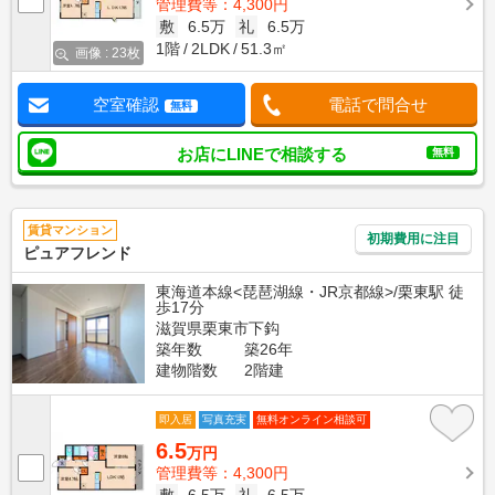
管理費等：4,300円
敷
6.5万
礼
6.5万
1階
2LDK
51.3㎡
画像 : 23枚
空室確認
電話で問合せ
無料
お店にLINEで相談する
無料
賃貸マンション
初期費用に注目
ピュアフレンド
東海道本線<琵琶湖線・JR京都線>/栗東駅 徒
歩17分
滋賀県栗東市下鈎
築年数
築26年
建物階数
2階建
即入居
写真充実
無料オンライン相談可
6.5
万円
管理費等：4,300円