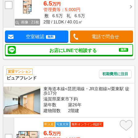
6.5
万円
管理費等：5,000円
敷
6.5万
礼
6.5万
2階
1LDK
40.01㎡
画像 : 21枚
空室確認
電話で問合せ
無料
お店にLINEで相談する
無料
賃貸マンション
初期費用に注目
ピュアフレンド
東海道本線<琵琶湖線・JR京都線>/栗東駅 徒
歩17分
滋賀県栗東市下鈎
築年数
築26年
建物階数
2階建
即入居
写真充実
無料オンライン相談可
6.5
万円