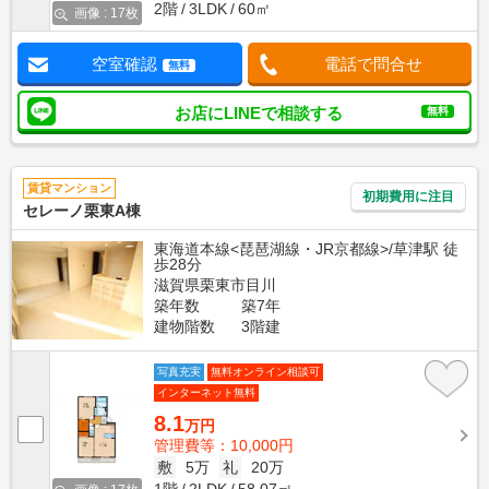
2階
3LDK
60㎡
画像 : 17枚
空室確認
電話で問合せ
無料
お店にLINEで相談する
無料
賃貸マンション
初期費用に注目
セレーノ栗東A棟
東海道本線<琵琶湖線・JR京都線>/草津駅 徒
歩28分
滋賀県栗東市目川
築年数
築7年
建物階数
3階建
写真充実
無料オンライン相談可
インターネット無料
8.1
万円
管理費等：10,000円
敷
5万
礼
20万