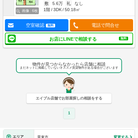
敷
5.6万
礼
なし
1階
3DK
50.18㎡
画像 : 6枚
空室確認
電話で問合せ
無料
お店にLINEで相談する
無料
物件が見つからなかったら店舗に相談
まだネットに掲載していないオススメ賃貸物件がある場合がございます
エイブル店舗でお部屋探しの相談をする
1
エリア
栗東市
変更する