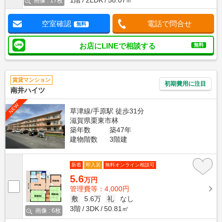
1階
2LDK
58.07㎡
画像 : 17枚
空室確認
電話で問合せ
無料
お店にLINEで相談する
無料
賃貸マンション
初期費用に注目
南井ハイツ
NEW
草津線/手原駅 徒歩31分
滋賀県栗東市林
築年数
築47年
建物階数
3階建
新着
即入居
無料オンライン相談可
5.6
万円
管理費等：4,000円
敷
5.6万
礼
なし
3階
3DK
50.81㎡
画像 : 6枚