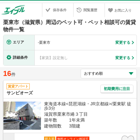
保存条件
閲覧履歴
お気に入り
栗東市（滋賀県）周辺のペット可・ペット相談可の賃貸
物件一覧
エリア
-
栗東市
変更する
詳細条件
【家賃】設定無し
変更する
16
件
賃貸アパート
初期費用に注目
サンビオーズ
東海道本線<琵琶湖線・JR京都線>/栗東駅 徒
歩3分
滋賀県栗東市綣３丁目
築年数
1年未満
建物階数
3階建
即入居
無料オンライン相談可