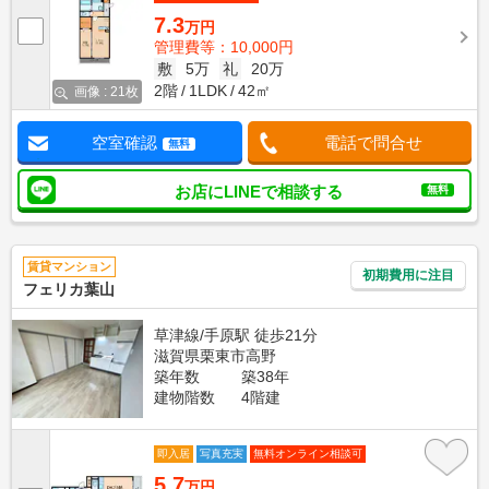
7.3
万円
管理費等：10,000円
敷
5万
礼
20万
2階
1LDK
42㎡
画像 : 21枚
空室確認
電話で問合せ
無料
お店にLINEで相談する
無料
賃貸マンション
初期費用に注目
フェリカ葉山
草津線/手原駅 徒歩21分
滋賀県栗東市高野
築年数
築38年
建物階数
4階建
即入居
写真充実
無料オンライン相談可
5.7
万円