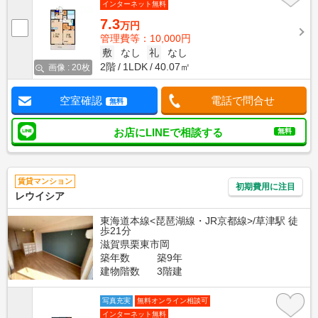
インターネット無料
7.3
万円
管理費等：10,000円
敷
なし
礼
なし
2階
1LDK
40.07㎡
画像 : 20枚
空室確認
電話で問合せ
無料
お店にLINEで相談する
無料
賃貸マンション
初期費用に注目
レウイシア
東海道本線<琵琶湖線・JR京都線>/草津駅 徒
歩21分
滋賀県栗東市岡
築年数
築9年
建物階数
3階建
写真充実
無料オンライン相談可
インターネット無料