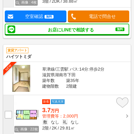
3階
2DK
38.88㎡
画像 : 4枚
空室確認
電話で問合せ
無料
お店にLINEで相談する
無料
賃貸アパート
ハイツトミダ
NEW
草津線/三雲駅 バス:14分:停歩2分
滋賀県湖南市下田
築年数
築35年
建物階数
2階建
新着
写真充実
3.7
万円
管理費等：2,000円
敷
なし
礼
なし
2階
2K
29.81㎡
画像 : 22枚