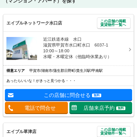
（マンション・アパート）を探す
この店舗の掲載
エイブルネットワーク水口店
賃貸物件一覧へ
近江鉄道本線 水口
滋賀県甲賀市水口町水口 6037-1
10:00～18:00
水曜・木曜定休（他臨時休業あり）
得意エリア
甲賀市/湖南市/蒲生郡日野町/貴生川駅/甲南駅
あったらいいな！がきっと見つかる・・・
この店舗に問合せる
無料
電話で問合せ
店舗来店予約
無料
この店舗の掲載
エイブル草津店
賃貸物件一覧へ