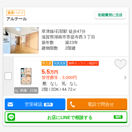
賃貸ハイツ
初期費用に注目
アルテール
草津線/石部駅 徒歩47分
滋賀県湖南市菩提寺西３丁目
築年数
築23年
建物階数
2階建
即入居
写真充実
無料オンライン相談可
5.5
万円
管理費等：3,000円
敷
なし
礼
なし
2階
2DK
44.72㎡
画像 : 21枚
空室確認
電話で問合せ
無料
お店にLINEで相談する
無料