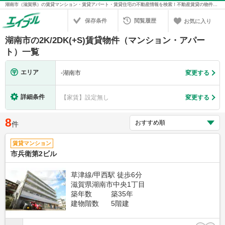
湖南市（滋賀県）の賃貸マンション・賃貸アパート・賃貸住宅の不動産情報を検索！不動産賃貸の物件探しは、お部屋探しのエイブル
保存条件
閲覧履歴
お気に入り
湖南市の2K/2DK(+S)賃貸物件（マンション・アパー
ト）一覧
エリア
-
湖南市
変更する
詳細条件
【家賃】設定無し
変更する
8
件
賃貸マンション
市兵衛第2ビル
草津線/甲西駅 徒歩6分
滋賀県湖南市中央1丁目
築年数
築35年
建物階数
5階建