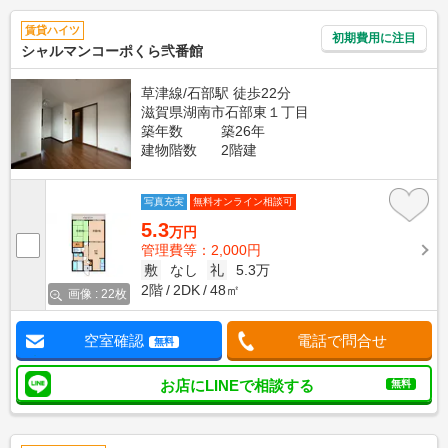
賃貸ハイツ
初期費用に注目
シャルマンコーポくら弐番館
草津線/石部駅 徒歩22分
滋賀県湖南市石部東１丁目
築年数
築26年
建物階数
2階建
写真充実
無料オンライン相談可
5.3
万円
管理費等：2,000円
敷
なし
礼
5.3万
2階
2DK
48㎡
画像 : 22枚
空室確認
電話で問合せ
無料
お店にLINEで相談する
無料