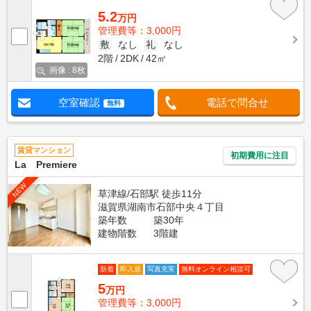
5.2
万円
管理費等：3,000円
敷
なし
礼
なし
2階
2DK
42㎡
画像 : 8枚
空室確認
電話で問合せ
無料
賃貸マンション
初期費用に注目
La Premiere
NEW
草津線/石部駅 徒歩11分
滋賀県湖南市石部中央４丁目
築年数
築30年
建物階数
3階建
新着
即入居
写真充実
無料オンライン相談可
5
万円
管理費等：3,000円