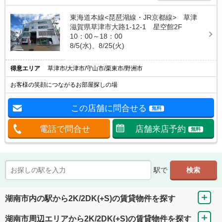
東海道本線<琵琶湖線・JR京都線> 草津
滋賀県草津市大路1-12-1 星空館2F
10：00～18：00
8/5(水)、8/25(火)
得意エリア
草津市/大津市/守山市/栗東市/野洲市
お客様の笑顔につながるお部屋探しの場
この店舗に問合せる
無料
電話で問合せ
店舗来店予約
無料
駅で
湖南市内の駅から2K/2DK(+S)の賃貸物件を探す
湖南市周辺エリアから2K/2DK(+S)の賃貸物件を探す