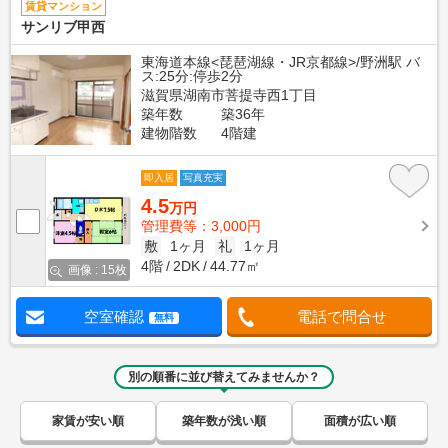
賃貸マンション
サンリブ甲西
東海道本線<琵琶湖線・JR京都線>/野洲駅 バ
ス:25分:停歩2分
滋賀県湖南市菩提寺西1丁目
築年数
築36年
建物階数
4階建
即入居
写真充実
4.5
万円
管理費等：3,000円
敷
1ヶ月
礼
1ヶ月
4階
2DK
44.77㎡
画像 : 15枚
空室確認
電話で問合せ
無料
別の順番に並び替えてみませんか？
家賃が安い順
築年数が浅い順
面積が広い順