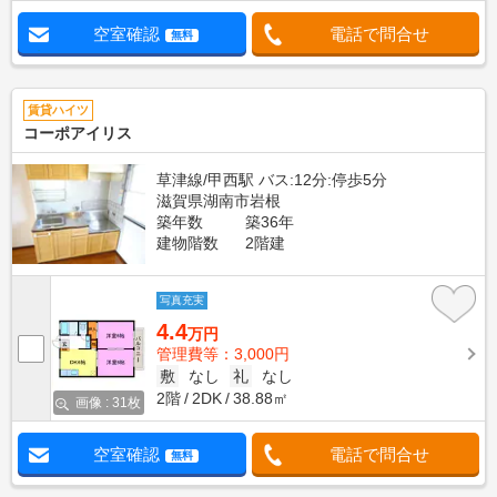
空室確認
電話で問合せ
無料
賃貸ハイツ
コーポアイリス
草津線/甲西駅 バス:12分:停歩5分
滋賀県湖南市岩根
築年数
築36年
建物階数
2階建
写真充実
4.4
万円
管理費等：3,000円
敷
なし
礼
なし
2階
2DK
38.88㎡
画像 : 31枚
空室確認
電話で問合せ
無料