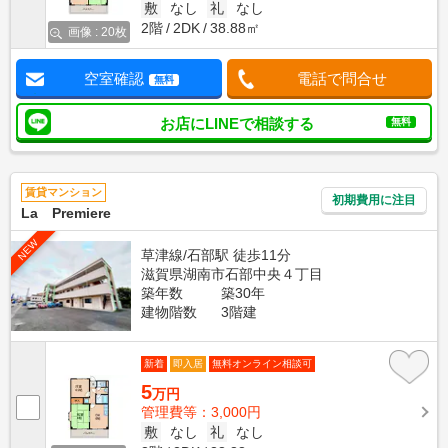
敷
なし
礼
なし
2階
2DK
38.88㎡
画像 : 20枚
空室確認
電話で問合せ
無料
お店にLINEで相談する
無料
賃貸マンション
初期費用に注目
La Premiere
NEW
草津線/石部駅 徒歩11分
滋賀県湖南市石部中央４丁目
築年数
築30年
建物階数
3階建
新着
即入居
無料オンライン相談可
5
万円
管理費等：3,000円
敷
なし
礼
なし