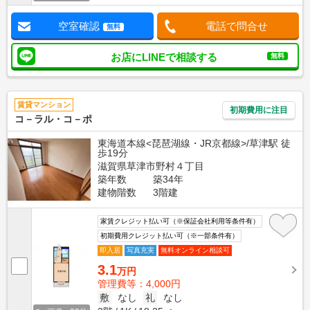
空室確認
電話で問合せ
無料
お店にLINEで相談する
無料
賃貸マンション
初期費用に注目
コ－ラル・コ－ポ
東海道本線<琵琶湖線・JR京都線>/草津駅 徒
歩19分
滋賀県草津市野村４丁目
築年数
築34年
建物階数
3階建
家賃クレジット払い可（※保証会社利用等条件有）
初期費用クレジット払い可（※一部条件有）
即入居
写真充実
無料オンライン相談可
3.1
万円
管理費等：4,000円
敷
なし
礼
なし