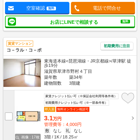
空室確認
電話で問合せ
無料
お店にLINEで相談する
無料
賃貸マンション
初期費用に注目
コ－ラル・コ－ポ
東海道本線<琵琶湖線・JR京都線>/草津駅 徒
歩19分
滋賀県草津市野村４丁目
築年数
築34年
建物階数
3階建
家賃クレジット払い可（※保証会社利用等条件有）
初期費用クレジット払い可（※一部条件有）
即入居
無料オンライン相談可
3.1
万円
管理費等：4,000円
敷
なし
礼
なし
3階
1K
18.25㎡
画像 : 17枚