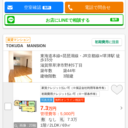
空室確認
電話で問合せ
無料
お店にLINEで相談する
無料
賃貸マンション
初期費用に注目
TOKUDA MANSION
東海道本線<琵琶湖線・JR京都線>/草津駅 徒
歩15分
滋賀県草津市野村5丁目
築年数
築44年
建物階数
3階建
家賃クレジット払い可（※保証会社利用等条件有）
初期費用クレジット払い可（※一部条件有）
写真充実
無料オンライン相談可
7.3
万円
管理費等：5,000円
敷
なし
礼
7.3万
1階
2LDK
69㎡
画像 : 20枚