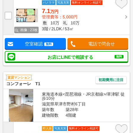
パノラマ
写真充実
無料オンライン相談可
7.1
万円
管理費等：5,000円
敷
10万
礼
10万
3階
2LDK
53㎡
画像 : 23枚
空室確認
電話で問合せ
無料
お店にLINEで相談する
無料
賃貸マンション
初期費用に注目
コンフォーレ T1
東海道本線<琵琶湖線・JR京都線>/草津駅 徒
歩10分
滋賀県草津市野村6丁目
築年数
築28年
建物階数
4階建
即入居
写真充実
無料オンライン相談可