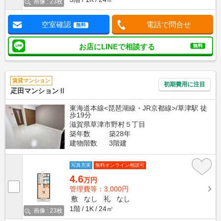
画像 : 23枚
空室確認
電話で問合せ
無料
お店にLINEで相談する
無料
賃貸マンション
初期費用に注目
疋田マンションⅡ
東海道本線<琵琶湖線・JR京都線>/草津駅 徒
歩19分
滋賀県草津市野村５丁目
築年数
築28年
建物階数
3階建
写真充実
無料オンライン相談可
4.6
万円
管理費等：3,000円
敷
なし
礼
なし
1階
1K
24㎡
画像 : 23枚