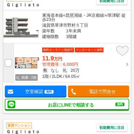
初期費用に注目
Ｇｉｇｌｉａｔｏ
東海道本線<琵琶湖線・JR京都線>/草津駅 徒
歩23分
滋賀県草津市野村５丁目
築年数
1年未満
建物階数
3階建
無料オンライン相談可
インターネット無料
11.9
万円
管理費等：6,000円
敷
なし
礼
20万
1階
2LDK
64.05㎡
画像 : 2枚
空室確認
電話で問合せ
無料
お店にLINEで相談する
無料
賃貸マンション
初期費用に注目
Ｇｉｇｌｉａｔｏ