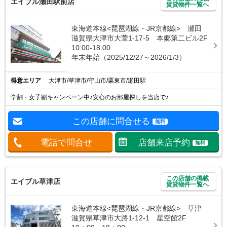
エイブル瀬田駅前店
賃貸物件一覧へ
東海道本線<琵琶湖線・JR京都線> 瀬田
滋賀県大津市大萱1-17-5 本郷第二ビル2F
10:00-18:00
年末年始（2025/12/27～2026/1/3）
得意エリア
大津市/草津市/守山市/栗東市/瀬田駅
学割・女子割キャンペーン中♪安心のお部屋探しを当店で♪
この店舗に問合せる
無料
電話で問合せ
店舗来店予約
無料
この店舗の掲載
エイブル草津店
賃貸物件一覧へ
東海道本線<琵琶湖線・JR京都線> 草津
滋賀県草津市大路1-12-1 星空館2F