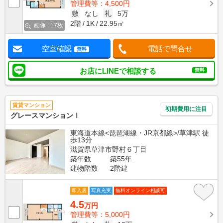
管理費等：4,500円
敷
なし
礼
5万
2階
1K
22.95㎡
画像 : 17枚
空室確認
電話で問合せ
無料
お店にLINEで相談する
無料
賃貸マンション
初期費用に注目
グレースマンションⅠ
東海道本線<琵琶湖線・JR京都線>/草津駅 徒
歩13分
滋賀県草津市野村６丁目
築年数
築55年
建物階数
2階建
即入居
写真充実
無料オンライン相談可
4.5
万円
管理費等：5,000円