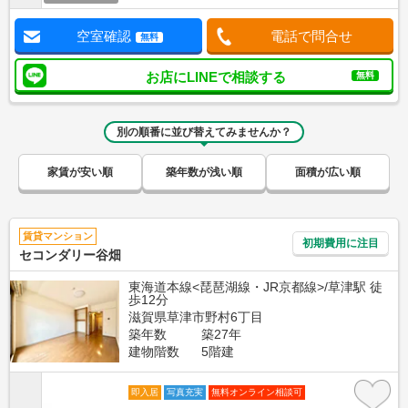
空室確認
電話で問合せ
無料
お店にLINEで相談する
無料
別の順番に並び替えてみませんか？
家賃が安い順
築年数が浅い順
面積が広い順
賃貸マンション
初期費用に注目
セコンダリー谷畑
東海道本線<琵琶湖線・JR京都線>/草津駅 徒
歩12分
滋賀県草津市野村6丁目
築年数
築27年
建物階数
5階建
即入居
写真充実
無料オンライン相談可