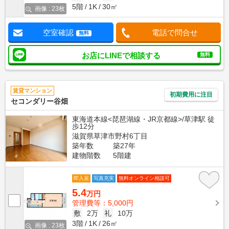
5階
1K
30㎡
画像 : 23枚
空室確認
電話で問合せ
無料
お店にLINEで相談する
無料
賃貸マンション
初期費用に注目
セコンダリー谷畑
東海道本線<琵琶湖線・JR京都線>/草津駅 徒
歩12分
滋賀県草津市野村6丁目
築年数
築27年
建物階数
5階建
即入居
写真充実
無料オンライン相談可
5.4
万円
管理費等：5,000円
敷
2万
礼
10万
3階
1K
26㎡
画像 : 23枚