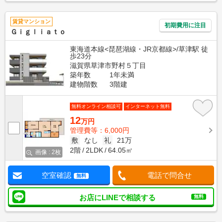
賃貸マンション
初期費用に注目
Ｇｉｇｌｉａｔｏ
東海道本線<琵琶湖線・JR京都線>/草津駅 徒
歩23分
滋賀県草津市野村５丁目
築年数
1年未満
建物階数
3階建
無料オンライン相談可
インターネット無料
12
万円
管理費等：6,000円
敷
なし
礼
21万
2階
2LDK
64.05㎡
画像 : 2枚
空室確認
電話で問合せ
無料
お店にLINEで相談する
無料