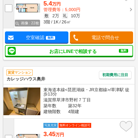
5.4
万円
管理費等：5,000円
敷
2万
礼
10万
3階
1K
26㎡
画像 : 22枚
空室確認
電話で問合せ
無料
お店にLINEで相談する
無料
賃貸マンション
初期費用に注目
カレッジハウス奥井
東海道本線<琵琶湖線・JR京都線>/草津駅 徒
歩13分
滋賀県草津市野村７丁目
築年数
築32年
建物階数
4階建
写真充実
無料オンライン相談可
3.45
万円