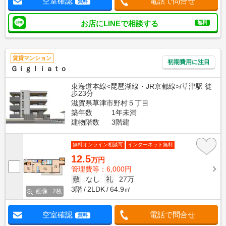
空室確認
電話で問合せ
無料
お店にLINEで相談する
無料
賃貸マンション
初期費用に注目
Ｇｉｇｌｉａｔｏ
東海道本線<琵琶湖線・JR京都線>/草津駅 徒
歩23分
滋賀県草津市野村５丁目
築年数
1年未満
建物階数
3階建
無料オンライン相談可
インターネット無料
12.5
万円
管理費等：6,000円
敷
なし
礼
27万
3階
2LDK
64.9㎡
画像 : 2枚
空室確認
電話で問合せ
無料