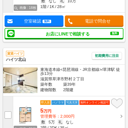
敷
なし
礼
10万
1階
1K
28㎡
画像 : 18枚
空室確認
電話で問合せ
無料
お店にLINEで相談する
無料
賃貸ハイツ
初期費用に注目
ハイツ北山
東海道本線<琵琶湖線・JR京都線>/草津駅 徒
歩13分
滋賀県草津市野村２丁目
築年数
築39年
建物階数
2階建
即入居
パノラマ
写真充実
無料オンライン相談可
5
万円
管理費等：2,000円
敷
5万
礼
なし
2階
2DK
35㎡