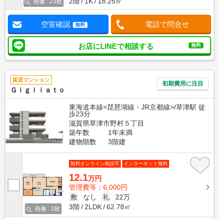
2階
1K
18.25㎡
画像 : 23枚
空室確認
電話で問合せ
無料
お店にLINEで相談する
無料
賃貸マンション
初期費用に注目
Ｇｉｇｌｉａｔｏ
東海道本線<琵琶湖線・JR京都線>/草津駅 徒
歩23分
滋賀県草津市野村５丁目
築年数
1年未満
建物階数
3階建
無料オンライン相談可
インターネット無料
12.1
万円
管理費等：6,000円
敷
なし
礼
22万
3階
2LDK
62.78㎡
画像 : 2枚