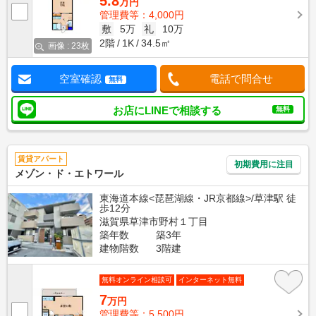
5.8
万円
管理費等：4,000円
敷
5万
礼
10万
2階
1K
34.5㎡
画像 : 23枚
空室確認
電話で問合せ
無料
お店にLINEで相談する
無料
賃貸アパート
初期費用に注目
メゾン・ド・エトワール
東海道本線<琵琶湖線・JR京都線>/草津駅 徒
歩12分
滋賀県草津市野村１丁目
築年数
築3年
建物階数
3階建
無料オンライン相談可
インターネット無料
7
万円
管理費等：5,500円