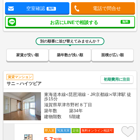
空室確認
電話で問合せ
無料
お店にLINEで相談する
無料
別の順番に並び替えてみませんか？
家賃が安い順
築年数が浅い順
面積が広い順
賃貸マンション
初期費用に注目
サニ－ハイツピア
東海道本線<琵琶湖線・JR京都線>/草津駅 徒
歩15分
滋賀県草津市野村８丁目
築年数
築34年
建物階数
5階建
即入居
写真充実
定借
無料オンライン相談可
5.7