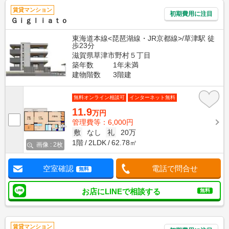
賃貸マンション
初期費用に注目
Ｇｉｇｌｉａｔｏ
東海道本線<琵琶湖線・JR京都線>/草津駅 徒
歩23分
滋賀県草津市野村５丁目
築年数
1年未満
建物階数
3階建
無料オンライン相談可
インターネット無料
11.9
万円
管理費等：6,000円
敷
なし
礼
20万
1階
2LDK
62.78㎡
画像 : 2枚
空室確認
電話で問合せ
無料
お店にLINEで相談する
無料
賃貸マンション