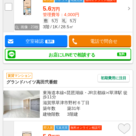
5.6
万円
管理費等：4,000円
敷
5万
礼
5万
3階
1K
28.5㎡
画像 : 23枚
空室確認
電話で問合せ
無料
お店にLINEで相談する
無料
賃貸マンション
初期費用に注目
グランドハイツ高田弐番館
東海道本線<琵琶湖線・JR京都線>/草津駅 徒
歩11分
滋賀県草津市野村６丁目
築年数
築31年
建物階数
3階建
即入居
写真充実
無料オンライン相談可