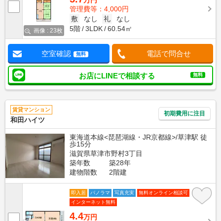
万円
管理費等：4,000円
敷
なし
礼
なし
5階
3LDK
60.54㎡
画像 : 23枚
空室確認
電話で問合せ
無料
お店にLINEで相談する
無料
賃貸マンション
初期費用に注目
和田ハイツ
東海道本線<琵琶湖線・JR京都線>/草津駅 徒
歩15分
滋賀県草津市野村3丁目
築年数
築28年
建物階数
2階建
即入居
パノラマ
写真充実
無料オンライン相談可
インターネット無料
4.4
万円