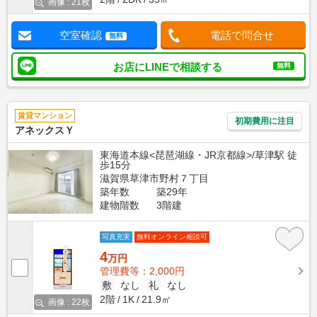
画像 : 21枚
空室確認
電話で問合せ
無料
お店にLINEで相談する
無料
賃貸マンション
初期費用に注目
アネックスＹ
東海道本線<琵琶湖線・JR京都線>/草津駅 徒
歩15分
滋賀県草津市野村７丁目
築年数
築29年
建物階数
3階建
写真充実
無料オンライン相談可
4
万円
管理費等：2,000円
敷
なし
礼
なし
2階
1K
21.9㎡
画像 : 22枚