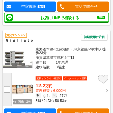
空室確認
電話で問合せ
無料
お店にLINEで相談する
無料
賃貸マンション
初期費用に注目
Ｇｉｇｌｉａｔｏ
東海道本線<琵琶湖線・JR京都線>/草津駅 徒
歩23分
滋賀県草津市野村５丁目
築年数
1年未満
建物階数
3階建
無料オンライン相談可
インターネット無料
12.2
万円
管理費等：6,000円
敷
なし
礼
27万
3階
2LDK
58.53㎡
画像 : 2枚