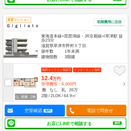
賃貸マンション
初期費用に注目
Ｇｉｇｌｉａｔｏ
東海道本線<琵琶湖線・JR京都線>/草津駅 徒
歩23分
滋賀県草津市野村５丁目
築年数
1年未満
建物階数
3階建
無料オンライン相談可
インターネット無料
12.4
万円
管理費等：6,000円
敷
なし
礼
26万
2階
2LDK
64.9㎡
画像 : 2枚
空室確認
電話で問合せ
無料
お店にLINEで相談する
無料