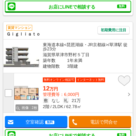
お店にLINEで相談する
無料
賃貸マンション
初期費用に注目
Ｇｉｇｌｉａｔｏ
東海道本線<琵琶湖線・JR京都線>/草津駅 徒
歩23分
滋賀県草津市野村５丁目
築年数
1年未満
建物階数
3階建
無料オンライン相談可
インターネット無料
12
万円
管理費等：6,000円
敷
なし
礼
21万
2階
2LDK
62.78㎡
画像 : 2枚
空室確認
電話で問合せ
無料
お店にLINEで相談する
無料