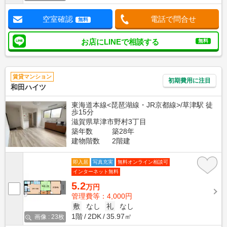
空室確認
電話で問合せ
無料
お店にLINEで相談する
無料
賃貸マンション
初期費用に注目
和田ハイツ
東海道本線<琵琶湖線・JR京都線>/草津駅 徒
歩15分
滋賀県草津市野村3丁目
築年数
築28年
建物階数
2階建
即入居
写真充実
無料オンライン相談可
インターネット無料
5.2
万円
管理費等：4,000円
敷
なし
礼
なし
1階
2DK
35.97㎡
画像 : 23枚