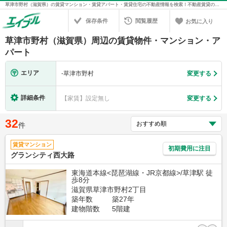
草津市野村（滋賀県）の賃貸マンション・賃貸アパート・賃貸住宅の不動産情報を検索！不動産賃貸の物件探しは、お部屋探しのエイブル
保存条件
閲覧履歴
お気に入り
草津市野村（滋賀県）周辺の賃貸物件・マンション・ア
パート
エリア
-
草津市野村
変更する
詳細条件
【家賃】設定無し
変更する
32
件
賃貸マンション
初期費用に注目
グランシティ西大路
東海道本線<琵琶湖線・JR京都線>/草津駅 徒
歩8分
滋賀県草津市野村2丁目
築年数
築27年
建物階数
5階建