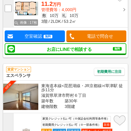
11.2
万円
管理費等：4,000円
敷
10万
礼
10万
3階
2LDK
53.2㎡
画像 : 17枚
空室確認
電話で問合せ
無料
お店にLINEで相談する
無料
賃貸マンション
初期費用に注目
エスペランサ
NEW
東海道本線<琵琶湖線・JR京都線>/草津駅 徒
歩11分
滋賀県草津市野村６丁目
築年数
築30年
建物階数
3階建
家賃クレジット払い可（※保証会社利用等条件有）
初期費用クレジット払い可（※一部条件有）
新着
即入居
パノラマ
写真充実
無料オンライン相談可