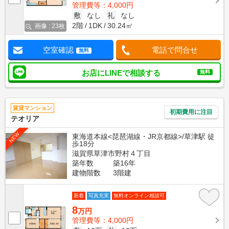
管理費等：4,000円
敷
なし
礼
なし
2階
1DK
30.24㎡
画像 : 23枚
空室確認
電話で問合せ
無料
お店にLINEで相談する
無料
賃貸マンション
初期費用に注目
テオリア
NEW
東海道本線<琵琶湖線・JR京都線>/草津駅 徒
歩18分
滋賀県草津市野村４丁目
築年数
築16年
建物階数
3階建
新着
写真充実
無料オンライン相談可
8
万円
管理費等：4,000円