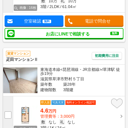
敷
10万
礼
10万
3階
2LDK
61.04㎡
画像 : 16枚
空室確認
電話で問合せ
無料
お店にLINEで相談する
無料
賃貸マンション
初期費用に注目
疋田マンションⅡ
東海道本線<琵琶湖線・JR京都線>/草津駅 徒
歩19分
滋賀県草津市野村５丁目
築年数
築28年
建物階数
3階建
即入居
写真充実
無料オンライン相談可
4.6
万円
管理費等：3,000円
敷
なし
礼
なし
3階
1K
24㎡