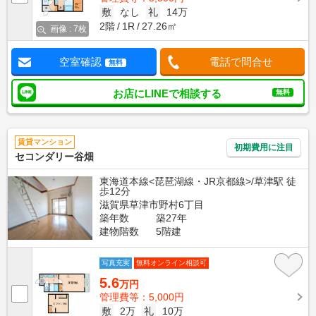
敷
なし
礼
14万
2階
1R
27.26㎡
画像 : 7枚
空室確認
電話で問合せ
無料
お店にLINEで相談する
無料
賃貸マンション
初期費用に注目
セコンダリー谷畑
東海道本線<琵琶湖線・JR京都線>/草津駅 徒
歩12分
滋賀県草津市野村6丁目
築年数
築27年
建物階数
5階建
写真充実
無料オンライン相談可
5.6
万円
管理費等：5,000円
敷
2万
礼
10万