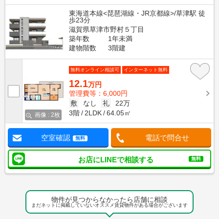
東海道本線<琵琶湖線・JR京都線>/草津駅 徒
歩23分
滋賀県草津市野村５丁目
築年数
1年未満
建物階数
3階建
無料オンライン相談可
インターネット無料
12.1
万円
管理費等：6,000円
敷
なし
礼
22万
3階
2LDK
64.05㎡
画像 : 2枚
空室確認
電話で問合せ
無料
お店にLINEで相談する
無料
物件が見つからなかったら店舗に相談
まだネットに掲載していないオススメ賃貸物件がある場合がございます