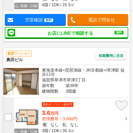
4階
1DK
25.5㎡
画像 : 23枚
空室確認
電話で問合せ
無料
お店にLINEで相談する
無料
賃貸マンション
初期費用に注目
奥田ビル
東海道本線<琵琶湖線・JR京都線>/草津駅 徒
歩12分
滋賀県草津市草津3丁目
築年数
築38年
建物階数
3階建
無料オンライン相談可
3.6
万円
管理費等：3,000円
敷
なし
礼
なし
3階
1DK
35.3㎡
画像 : 11枚