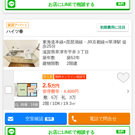
お店にLINEで相談する
無料
賃貸アパート
初期費用に注目
ハイツ春
東海道本線<琵琶湖線・JR京都線>/草津駅 徒
歩25分
滋賀県草津市平井３丁目
築年数
築52年
建物階数
2階建
即入居
無料オンライン相談可
2.5
万円
管理費等：4,400円
敷
5万
礼
3万
2階
1DK
19.3㎡
画像 : 16枚
空室確認
電話で問合せ
無料
お店にLINEで相談する
無料