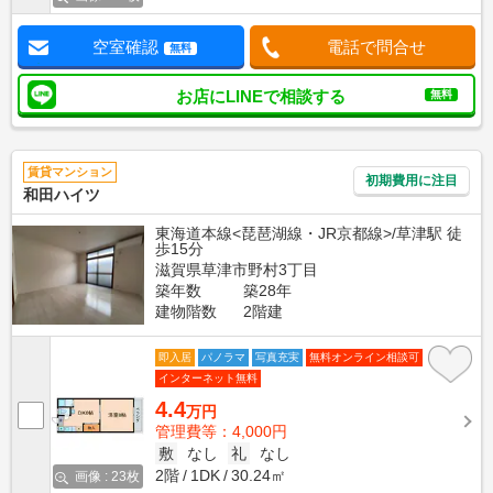
空室確認
電話で問合せ
無料
お店にLINEで相談する
無料
賃貸マンション
初期費用に注目
和田ハイツ
東海道本線<琵琶湖線・JR京都線>/草津駅 徒
歩15分
滋賀県草津市野村3丁目
築年数
築28年
建物階数
2階建
即入居
パノラマ
写真充実
無料オンライン相談可
インターネット無料
4.4
万円
管理費等：4,000円
敷
なし
礼
なし
2階
1DK
30.24㎡
画像 : 23枚