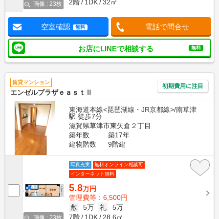
2階
1DK
32㎡
画像 : 23枚
空室確認
電話で問合せ
無料
お店にLINEで相談する
無料
賃貸マンション
初期費用に注目
エンゼルプラザｅａｓｔⅡ
東海道本線<琵琶湖線・JR京都線>/南草津
駅 徒歩7分
滋賀県草津市東矢倉２丁目
築年数
築17年
建物階数
9階建
写真充実
無料オンライン相談可
インターネット無料
5.8
万円
管理費等：6,500円
敷
5万
礼
5万
7階
1DK
28.6㎡
画像 : 23枚