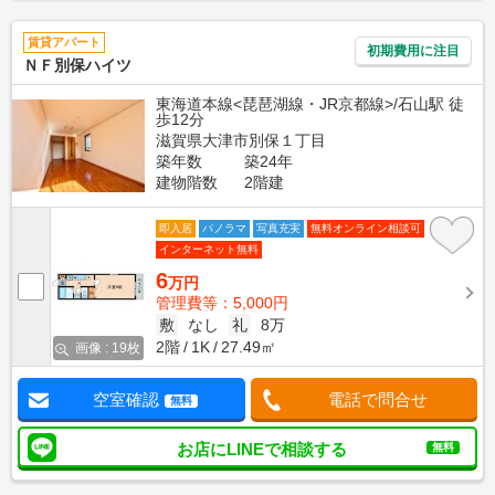
賃貸アパート
初期費用に注目
ＮＦ別保ハイツ
東海道本線<琵琶湖線・JR京都線>/石山駅 徒
歩12分
滋賀県大津市別保１丁目
築年数
築24年
建物階数
2階建
即入居
パノラマ
写真充実
無料オンライン相談可
インターネット無料
6
万円
管理費等：5,000円
敷
なし
礼
8万
2階
1K
27.49㎡
画像 : 19枚
空室確認
電話で問合せ
無料
お店にLINEで相談する
無料