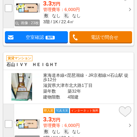
3.3
万円
管理費等：6,000円
敷
なし
礼
なし
3階
1K
22.4㎡
画像 : 23枚
空室確認
電話で問合せ
無料
賃貸マンション
石山ＩＶＹ ＨＥＩＧＨＴ
東海道本線<琵琶湖線・JR京都線>/石山駅 徒
歩12分
滋賀県大津市北大路1丁目
築年数
築32年
建物階数
4階建
即入居
写真充実
インターネット無料
3.3
万円
管理費等：6,000円
敷
なし
礼
なし