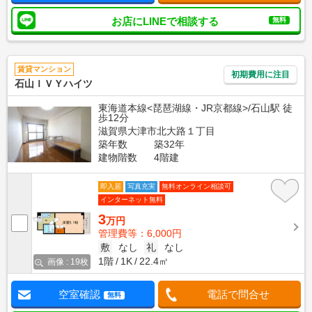
お店にLINEで相談する
無料
賃貸マンション
初期費用に注目
石山ＩＶＹハイツ
東海道本線<琵琶湖線・JR京都線>/石山駅 徒
歩12分
滋賀県大津市北大路１丁目
築年数
築32年
建物階数
4階建
即入居
写真充実
無料オンライン相談可
インターネット無料
3
万円
管理費等：6,000円
敷
なし
礼
なし
1階
1K
22.4㎡
画像 : 19枚
空室確認
電話で問合せ
無料