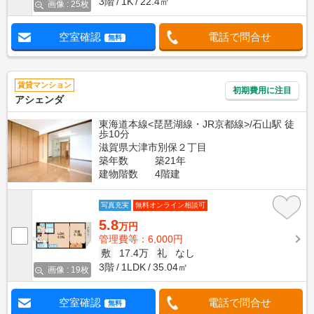
3階
1K
22.4㎡
画像 : 25枚
空室確認
電話で問合せ
無料
賃貸マンション
初期費用に注目
アシェンダ
東海道本線<琵琶湖線・JR京都線>/石山駅 徒
歩10分
滋賀県大津市別保２丁目
築年数
築21年
建物階数
4階建
写真充実
無料オンライン相談可
5.8
万円
管理費等：6,000円
敷
17.4万
礼
なし
3階
1LDK
35.04㎡
画像 : 19枚
空室確認
電話で問合せ
無料