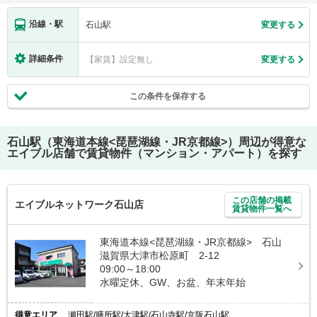
沿線・駅
石山駅
変更する
詳細条件
【家賃】設定無し
変更する
この条件を保存する
石山駅（東海道本線<琵琶湖線・JR京都線>）
周辺が得意な
エイブル店舗で賃貸物件（マンション・アパート）を探す
この店舗の掲載
エイブルネットワーク石山店
賃貸物件一覧へ
東海道本線<琵琶湖線・JR京都線> 石山
滋賀県大津市松原町 2-12
09:00～18:00
水曜定休、GW、お盆、年末年始
得意エリア
瀬田駅/膳所駅/大津駅/石山寺駅/京阪石山駅