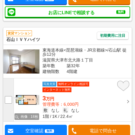
お店にLINEで相談する
無料
賃貸マンション
初期費用に注目
石山ＩＶＹハイツ
東海道本線<琵琶湖線・JR京都線>/石山駅 徒
歩12分
滋賀県大津市北大路１丁目
築年数
築32年
建物階数
4階建
写真充実
無料オンライン相談可
インターネット無料
3
万円
管理費等：6,000円
敷
なし
礼
なし
1階
1K
22.4㎡
画像 : 18枚
空室確認
電話で問合せ
無料