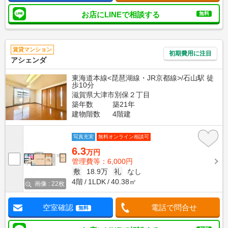
お店にLINEで相談する
無料
賃貸マンション
初期費用に注目
アシェンダ
東海道本線<琵琶湖線・JR京都線>/石山駅 徒
歩10分
滋賀県大津市別保２丁目
築年数
築21年
建物階数
4階建
写真充実
無料オンライン相談可
6.3
万円
管理費等：6,000円
敷
18.9万
礼
なし
4階
1LDK
40.38㎡
画像 : 22枚
空室確認
電話で問合せ
無料