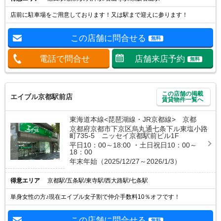
店前に駐車場をご用意しております！又は駅まで迎えに参ります！
この店舗に問合せる
無料
電話で問合せ
店舗来店予約
無料
この店舗の掲載
エイブル京都駅前店
賃貸物件一覧へ
東海道本線<琵琶湖線・JR京都線> 京都
京都府京都市下京区烏丸通七条下ル東塩小路
町735-5 ニッセイ京都駅前ビル1F
平日10：00～18:00 ・土日祝日10：00～
18：00
年末年始（2025/12/27～2026/1/3）
得意エリア
京都駅/五条駅/東寺駅/西大路駅/七条駅
単身女性の方♪現在エイブル女子割で仲介手数料10％オフです！
この店舗に問合せる
無料