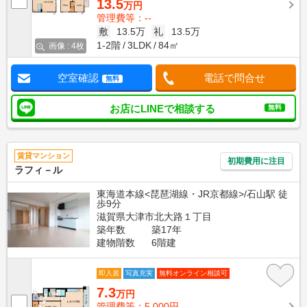
13.5
万円
管理費等：--
敷
13.5万
礼
13.5万
1-2階
3LDK
84㎡
画像 : 4枚
空室確認
電話で問合せ
無料
お店にLINEで相談する
無料
賃貸マンション
初期費用に注目
ラフィ－ル
東海道本線<琵琶湖線・JR京都線>/石山駅 徒
歩9分
滋賀県大津市北大路１丁目
築年数
築17年
建物階数
6階建
即入居
写真充実
無料オンライン相談可
7.3
万円
管理費等：5,000円