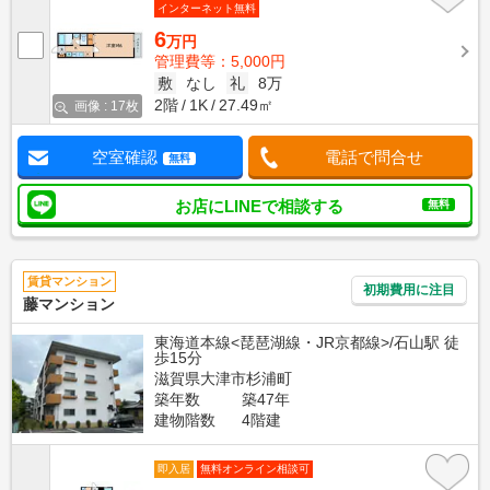
インターネット無料
6
万円
管理費等：5,000円
敷
なし
礼
8万
2階
1K
27.49㎡
画像 : 17枚
空室確認
電話で問合せ
無料
お店にLINEで相談する
無料
賃貸マンション
初期費用に注目
藤マンション
東海道本線<琵琶湖線・JR京都線>/石山駅 徒
歩15分
滋賀県大津市杉浦町
築年数
築47年
建物階数
4階建
即入居
無料オンライン相談可