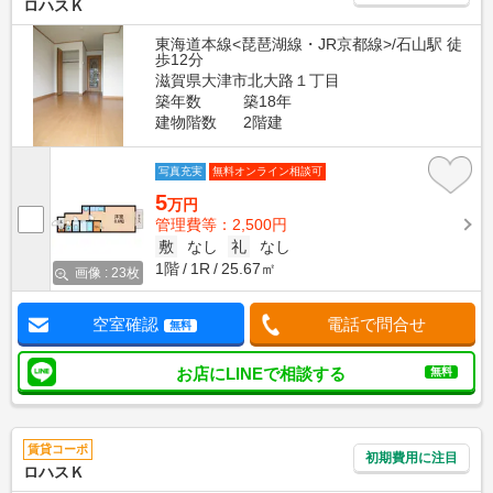
ロハスＫ
東海道本線<琵琶湖線・JR京都線>/石山駅 徒
歩12分
滋賀県大津市北大路１丁目
築年数
築18年
建物階数
2階建
写真充実
無料オンライン相談可
5
万円
管理費等：2,500円
敷
なし
礼
なし
1階
1R
25.67㎡
画像 : 23枚
空室確認
電話で問合せ
無料
お店にLINEで相談する
無料
賃貸コーポ
初期費用に注目
ロハスＫ