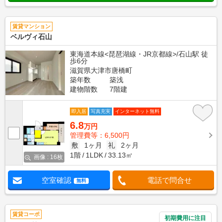
賃貸マンション
ベルヴィ石山
東海道本線<琵琶湖線・JR京都線>/石山駅 徒
歩6分
滋賀県大津市唐橋町
築年数
築浅
建物階数
7階建
即入居
写真充実
インターネット無料
6.8
万円
管理費等：6,500円
敷
1ヶ月
礼
2ヶ月
1階
1LDK
33.13㎡
画像 : 16枚
空室確認
電話で問合せ
無料
賃貸コーポ
初期費用に注目