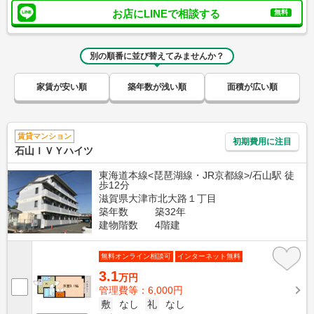
お店にLINEで相談する
無料
別の順番に並び替えてみませんか？
家賃が安い順
築年数が浅い順
面積が広い順
賃貸マンション
初期費用に注目
石山ＩＶＹハイツ
東海道本線<琵琶湖線・JR京都線>/石山駅 徒
歩12分
滋賀県大津市北大路１丁目
築年数
築32年
建物階数
4階建
無料オンライン相談可
インターネット無料
3.1
万円
管理費等：6,000円
敷
なし
礼
なし