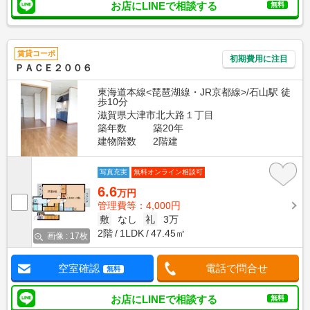
お店にLINEで相談する
無料
賃貸コーポ
初期費用に注目
ＰＡＣＥ２００６
東海道本線<琵琶湖線・JR京都線>/石山駅 徒
歩10分
滋賀県大津市北大路１丁目
築年数
築20年
建物階数
2階建
写真充実
無料オンライン相談可
6.6
万円
管理費等：4,000円
敷
なし
礼
3万
2階
1LDK
47.45㎡
画像 : 17枚
空室確認
電話で問合せ
無料
お店にLINEで相談する
無料