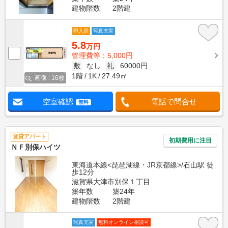
建物階数
2階建
即入居
写真充実
5.8
万円
管理費等：5,000円
敷
なし
礼
60000円
1階
1K
27.49㎡
画像 : 16枚
空室確認
電話で問合せ
無料
賃貸アパート
初期費用に注目
ＮＦ別保ハイツ
東海道本線<琵琶湖線・JR京都線>/石山駅 徒
歩12分
滋賀県大津市別保１丁目
築年数
築24年
建物階数
2階建
写真充実
無料オンライン相談可