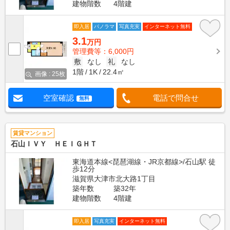
建物階数
4階建
即入居
パノラマ
写真充実
インターネット無料
3.1
万円
管理費等：6,000円
敷
なし
礼
なし
1階
1K
22.4㎡
画像 : 25枚
空室確認
電話で問合せ
無料
賃貸マンション
石山ＩＶＹ ＨＥＩＧＨＴ
東海道本線<琵琶湖線・JR京都線>/石山駅 徒
歩12分
滋賀県大津市北大路1丁目
築年数
築32年
建物階数
4階建
即入居
写真充実
インターネット無料