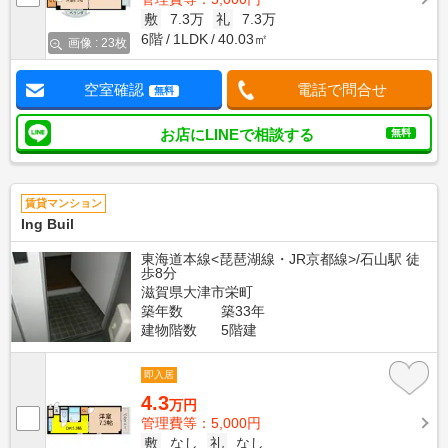
敷
7.3万
礼
7.3万
6階
1LDK
40.03㎡
画像 : 23枚
空室確認
電話で問合せ
無料
お店にLINEで相談する
無料
賃貸マンション
Ing Buil
東海道本線<琵琶湖線・JR京都線>/石山駅 徒
歩8分
滋賀県大津市栄町
築年数
築33年
建物階数
5階建
即入居
4.3
万円
管理費等：5,000円
敷
なし
礼
なし