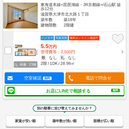
東海道本線<琵琶湖線・JR京都線>/石山駅 徒
歩12分
滋賀県大津市北大路１丁目
築年数
築18年
建物階数
2階建
パノラマ
写真充実
無料オンライン相談可
5.5
万円
管理費等：2,500円
敷
なし
礼
なし
2階
1DK
28.98㎡
画像 : 23枚
空室確認
電話で問合せ
無料
お店にLINEで相談する
無料
別の順番に並び替えてみませんか？
家賃が安い順
築年数が浅い順
面積が広い順