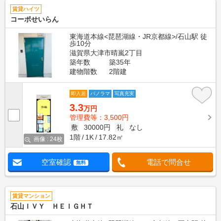
賃貸ハイツ
コーポせいらん
東海道本線<琵琶湖線・JR京都線>/石山駅 徒
歩10分
滋賀県大津市晴嵐2丁目
築年数
築35年
建物階数
2階建
即入居
パノラマ
写真充実
3.3
万円
管理費等：3,500円
敷
30000円
礼
なし
1階
1K
17.82㎡
画像 : 24枚
空室確認
電話で問合せ
無料
賃貸マンション
石山ＩＶＹ ＨＥＩＧＨＴ