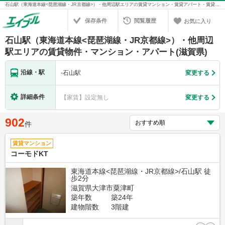
石山駅（東海道本線<琵琶湖線・JR京都線>）・他周辺駅エリアの賃貸マンション・賃貸アパート・賃貸住宅の不動産情報を検索！不動産賃貸の物件探しは、お部屋探しのエイブル
保存条件
閲覧履歴
お気に入り
石山駅（東海道本線<琵琶湖線・JR京都線>）・他周辺
駅エリアの賃貸物件・マンション・アパート(滋賀県)
沿線・駅
-
石山駅
変更する
詳細条件
【家賃】設定無し
変更する
902
件
賃貸マンション
コーモドKT
東海道本線<琵琶湖線・JR京都線>/石山駅 徒
歩2分
滋賀県大津市粟津町
築年数
築24年
建物階数
3階建