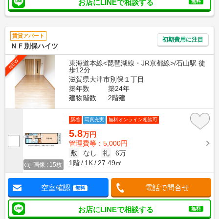
お店にLINEで相談する
無料
賃貸アパート
初期費用に注目
ＮＦ別保ハイツ
NEW
東海道本線<琵琶湖線・JR京都線>/石山駅 徒
歩12分
滋賀県大津市別保１丁目
築年数
築24年
建物階数
2階建
新着
写真充実
無料オンライン相談可
5.8
万円
管理費等：5,000円
敷
なし
礼
6万
1階
1K
27.49㎡
画像 : 15枚
空室確認
電話で問合せ
無料
お店にLINEで相談する
無料