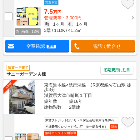
写真充実
7.5
万円
管理費等：3,000円
敷
1ヶ月
礼
1ヶ月
3階
1LDK
41.2㎡
画像 : 13枚
空室確認
電話で問合せ
無料
賃貸一戸建て
初期費用に注目
サニーガーデンＡ棟
NEW
東海道本線<琵琶湖線・JR京都線>/石山駅 徒
歩3分
滋賀県大津市晴嵐１丁目
築年数
築16年
建物階数
2階建
家賃クレジット払い可（※保証会社利用等条件有）
初期費用クレジット払い可（※一部条件有）
新着
無料オンライン相談可