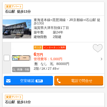
賃貸アパート
石山駅 徒歩13分
東海道本線<琵琶湖線・JR京都線>/石山駅 徒
歩13分
滋賀県大津市別保1丁目
築年数
築24年
建物階数
2階建
即入居
インターネット無料
6
万円
管理費等：5,000円
敷
なし
礼
80000円
2階
1K
27.49㎡
画像 : 6枚
空室確認
電話で問合せ
無料
賃貸アパート
石山駅 徒歩13分