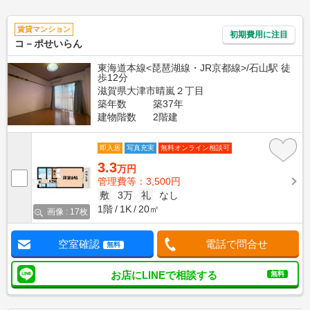
賃貸マンション
初期費用に注目
コ－ポせいらん
東海道本線<琵琶湖線・JR京都線>/石山駅 徒
歩12分
滋賀県大津市晴嵐２丁目
築年数
築37年
建物階数
2階建
即入居
写真充実
無料オンライン相談可
3.3
万円
管理費等：3,500円
敷
3万
礼
なし
1階
1K
20㎡
画像 : 17枚
空室確認
電話で問合せ
無料
お店にLINEで相談する
無料