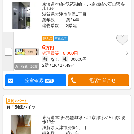
東海道本線<琵琶湖線・JR京都線>/石山駅 徒
歩13分
滋賀県大津市別保1丁目
築年数
築24年
建物階数
2階建
即入居
写真充実
6
万円
管理費等：5,000円
敷
なし
礼
80000円
2階
1K
27.49㎡
画像 : 26枚
空室確認
電話で問合せ
無料
賃貸アパート
ＮＦ別保ハイツ
東海道本線<琵琶湖線・JR京都線>/石山駅 徒
歩13分
滋賀県大津市別保1丁目
築年数
築24年