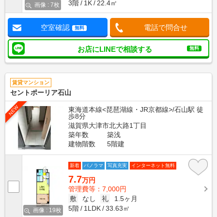
3階
1K
22.4㎡
画像 : 7枚
空室確認
電話で問合せ
無料
お店にLINEで相談する
無料
賃貸マンション
セントポーリア石山
NEW
東海道本線<琵琶湖線・JR京都線>/石山駅 徒
歩8分
滋賀県大津市北大路1丁目
築年数
築浅
建物階数
5階建
新着
パノラマ
写真充実
インターネット無料
7.7
万円
管理費等：7,000円
敷
なし
礼
1.5ヶ月
5階
1LDK
33.63㎡
画像 : 19枚