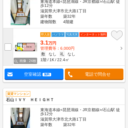
東海道本線<琵琶湖線・JR京都線>/石山駅 徒
歩12分
滋賀県大津市北大路1丁目
築年数
築32年
建物階数
4階建
即入居
パノラマ
写真充実
インターネット無料
3.1
万円
管理費等：6,000円
敷
なし
礼
なし
1階
1K
22.4㎡
画像 : 24枚
空室確認
電話で問合せ
無料
賃貸マンション
石山ＩＶＹ ＨＥＩＧＨＴ
東海道本線<琵琶湖線・JR京都線>/石山駅 徒
歩12分
滋賀県大津市北大路1丁目
築年数
築32年