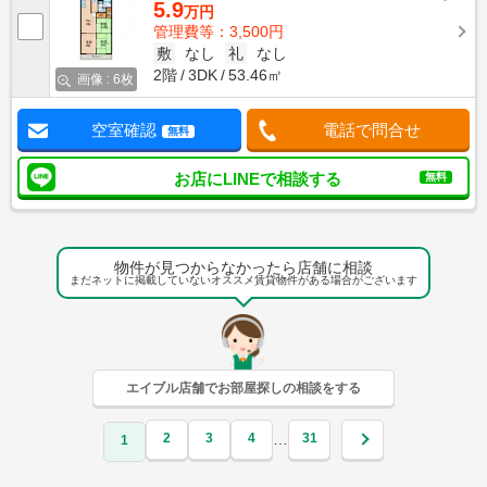
5.9
万円
管理費等：3,500円
敷
なし
礼
なし
2階
3DK
53.46㎡
画像 : 6枚
空室確認
電話で問合せ
無料
お店にLINEで相談する
無料
物件が見つからなかったら店舗に相談
まだネットに掲載していないオススメ賃貸物件がある場合がございます
エイブル店舗でお部屋探しの相談をする
2
3
4
31
…
1