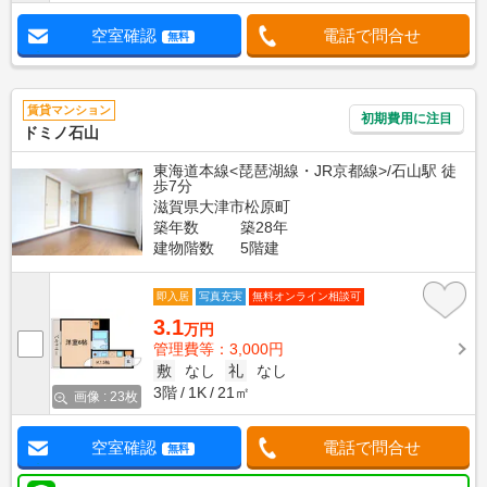
空室確認
電話で問合せ
無料
賃貸マンション
初期費用に注目
ドミノ石山
東海道本線<琵琶湖線・JR京都線>/石山駅 徒
歩7分
滋賀県大津市松原町
築年数
築28年
建物階数
5階建
即入居
写真充実
無料オンライン相談可
3.1
万円
管理費等：3,000円
敷
なし
礼
なし
3階
1K
21㎡
画像 : 23枚
空室確認
電話で問合せ
無料