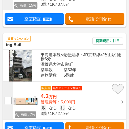
3階
1K
37.8㎡
画像 : 15枚
空室確認
電話で問合せ
無料
賃貸マンション
初期費用に注目
ing Buil
東海道本線<琵琶湖線・JR京都線>/石山駅 徒
歩6分
滋賀県大津市栄町
築年数
築33年
建物階数
5階建
即入居
無料オンライン相談可
4.3
万円
管理費等：5,000円
敷
なし
礼
なし
3階
1K
27.9㎡
画像 : 7枚
空室確認
電話で問合せ
無料