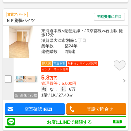
賃貸アパート
初期費用に注目
ＮＦ別保ハイツ
東海道本線<琵琶湖線・JR京都線>/石山駅 徒
歩12分
滋賀県大津市別保１丁目
築年数
築24年
建物階数
2階建
即入居
写真充実
無料オンライン相談可
インターネット無料
5.8
万円
管理費等：5,000円
敷
なし
礼
6万
1階
1K
27.49㎡
画像 : 20枚
空室確認
電話で問合せ
無料
お店にLINEで相談する
無料