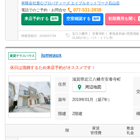
有限会社壹心プロパティーズ エイブルネットワーク石山店
077-531-2838
電話でのご予約・お問合せ
来店予約する
空室確認する
初期費用を聞く
無料
無料
近江八幡市
安養寺町
東海道本線<琵琶湖線
情報登録日
2026/07/26
2LDK(+S)
バス・トイレ別
jumeaux
賃貸テラスハウス
休日は混雑するため来店予約がオススメです！
滋賀県近江八幡市安養寺町
住所
周辺地図
築年
2019年01月（築7年）
階建
2階建
家賃
敷金
階
管理費
礼金