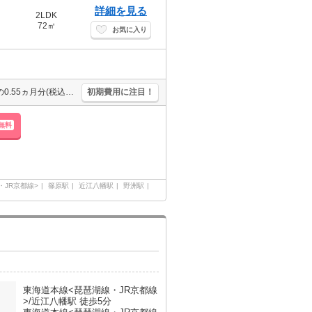
詳細を見る
2LDK
72㎡
お気に入り
保証会社加入要(月額総支払額の50%、10,000円/年)。仲介手数料家賃の0.55ヵ月分(税込)。子育てに優しい住環境。
初期費用に注目！
無料
・JR京都線>
篠原駅
近江八幡駅
野洲駅
東海道本線<琵琶湖線・JR京都線
>/近江八幡駅 徒歩5分