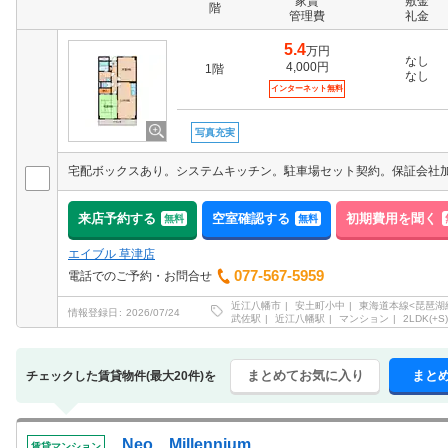
家賃
敷金
階
管理費
礼金
5.4
万円
なし
4,000円
1階
なし
インターネット無料
写真充実
来店予約する
空室確認する
初期費用を聞く
無料
無料
エイブル 草津店
077-567-5959
電話でのご予約・お問合せ
近江八幡市
安土町小中
東海道本線<琵琶湖
情報登録日
2026/07/24
武佐駅
近江八幡駅
マンション
2LDK(+S)
まとめてお気に入り
まと
チェックした賃貸物件(最大20件)を
Neo Millennium
賃貸マンション