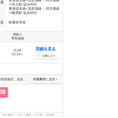
東海道本線<琵琶湖線・JR京都線
交通
>/安土駅 徒歩44分
東海道本線<琵琶湖線・JR京都線
>/篠原駅 徒歩60分
構造
軽量鉄骨造
間取り
専有面積
詳細を見る
2LDK
53.33㎡
お気に入り
大和ハウス施工。保証人不要。オール電化。高温差し湯式バス。浴室換気乾燥式。温水洗浄便座付き。TVインターホン付き。床下収納付き。室内物干しあり。雨戸付き。カウンター式システムキッチン。
初期費用に注目！
無料
・JR京都線>
近江八幡駅
安土駅
篠原駅