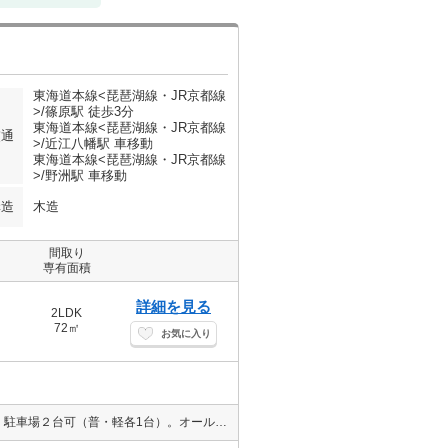
東海道本線<琵琶湖線・JR京都線
>/篠原駅 徒歩3分
東海道本線<琵琶湖線・JR京都線
交通
>/近江八幡駅 車移動
東海道本線<琵琶湖線・JR京都線
>/野洲駅 車移動
構造
木造
間取り
専有面積
詳細を見る
2LDK
72㎡
お気に入り
弊社所有物件の為仲介手数料無料！新婚様にオススメ。駅近２ＬＤＫ。駐車場２台可（普・軽各1台）。オール電化エコキュート仕様。２口ＩＨコンロ、全室居室照明、エアコン1基付き。浴室窓有、サンルーム有り。全戸角部屋。生活便利なエリアです。日当・通風良好。