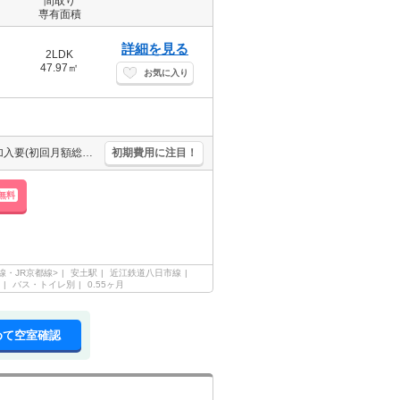
間取り
専有面積
詳細を見る
2LDK
47.97㎡
お気に入り
宅配ボックスあり。システムキッチン。駐車場セット契約。保証会社加入要(初回月額総額50%、月次月額総額1.5%)。南向きベランダで日当たりもGOOD。全室照明器具付。追い焚き機能付きバス。
初期費用に注目！
無料
線・JR京都線>
安土駅
近江鉄道八日市線
バス・トイレ別
0.55ヶ月
めて空室確認