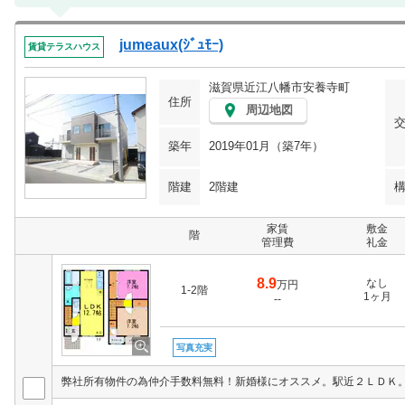
jumeaux(ｼﾞｭﾓｰ)
賃貸テラスハウス
滋賀県近江八幡市安養寺町
住所
周辺地図
築年
2019年01月（築7年）
階建
2階建
家賃
敷金
階
管理費
礼金
8.9
なし
万円
1-2階
1ヶ月
--
写真充実