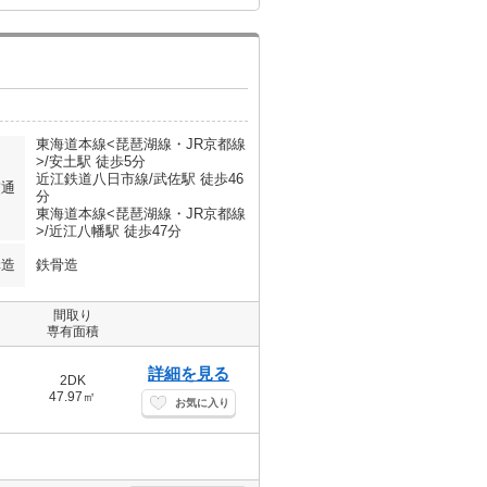
東海道本線<琵琶湖線・JR京都線
>/安土駅 徒歩5分
近江鉄道八日市線/武佐駅 徒歩46
交通
分
東海道本線<琵琶湖線・JR京都線
>/近江八幡駅 徒歩47分
構造
鉄骨造
間取り
専有面積
詳細を見る
2DK
47.97㎡
お気に入り