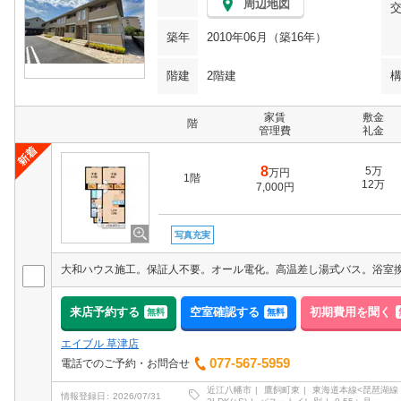
周辺地図
築年
2010年06月（築16年）
階建
2階建
家賃
敷金
階
管理費
礼金
8
5万
万円
1階
12万
7,000円
写真充実
来店予約する
空室確認する
初期費用を聞く
無料
無料
エイブル 草津店
077-567-5959
電話でのご予約・お問合せ
近江八幡市
鷹飼町東
東海道本線<琵琶湖線
情報登録日
2026/07/31