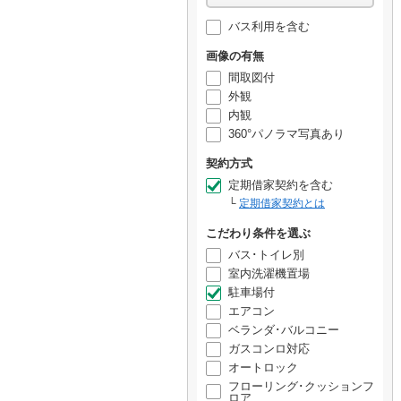
バス利用を含む
画像の有無
間取図付
外観
内観
360°パノラマ写真あり
契約方式
定期借家契約を含む
定期借家契約とは
こだわり条件を選ぶ
バス･トイレ別
室内洗濯機置場
駐車場付
エアコン
ベランダ･バルコニー
ガスコンロ対応
オートロック
フローリング･クッションフ
ロア