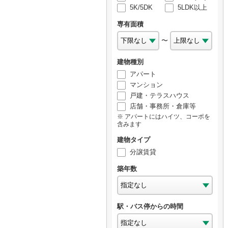
5K/5DK
5LDK以上
専有面積
〜
建物種別
アパート
マンション
戸建・テラスハウス
店舗・事務所・倉庫等
アパートにはハイツ、コーポを
含みます
建物タイプ
分譲賃貸
築年数
駅・バス停からの時間