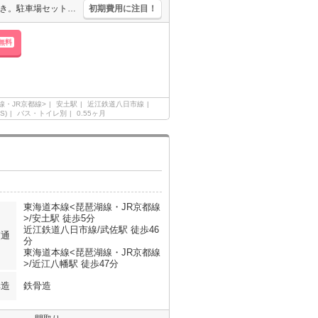
宅配ボックスあり。システムキッチン。エアコン3基付き。照明器具付き。駐車場セット契約。
初期費用に注目！
無料
線・JR京都線>
安土駅
近江鉄道八日市線
S)
バス・トイレ別
0.55ヶ月
東海道本線<琵琶湖線・JR京都線
>/安土駅 徒歩5分
近江鉄道八日市線/武佐駅 徒歩46
交通
分
東海道本線<琵琶湖線・JR京都線
>/近江八幡駅 徒歩47分
構造
鉄骨造