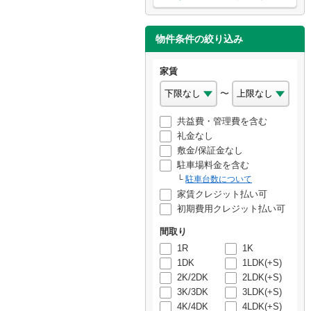
物件条件の絞り込み
家賃
〜
共益費・管理費を含む
礼金なし
敷金/保証金なし
駐車場料金を含む
駐車台数について
家賃クレジット払い可
初期費用クレジット払い可
間取り
1R
1K
1DK
1LDK(+S)
2K/2DK
2LDK(+S)
3K/3DK
3LDK(+S)
4K/4DK
4LDK(+S)