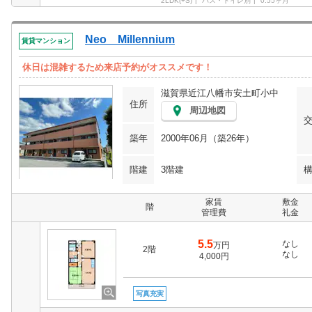
2LDK(+S)
バス・トイレ別
0.55ヶ月
Neo Millennium
賃貸マンション
休日は混雑するため来店予約がオススメです！
滋賀県近江八幡市安土町小中
住所
周辺地図
築年
2000年06月（築26年）
階建
3階建
家賃
敷金
階
管理費
礼金
5.5
なし
万円
2階
なし
4,000円
写真充実