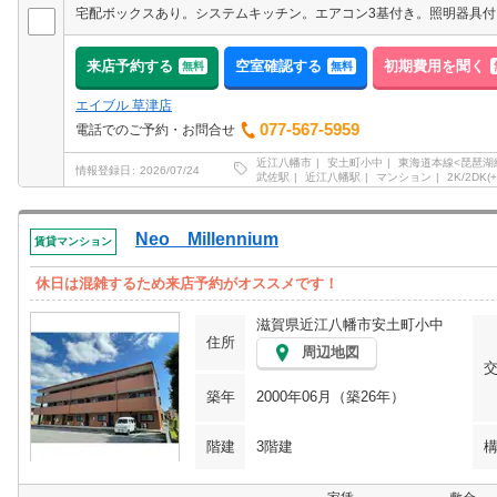
来店予約する
空室確認する
初期費用を聞く
無料
無料
エイブル 草津店
077-567-5959
電話でのご予約・お問合せ
近江八幡市
安土町小中
東海道本線<琵琶湖
情報登録日
2026/07/24
武佐駅
近江八幡駅
マンション
2K/2DK(+
Neo Millennium
賃貸マンション
休日は混雑するため来店予約がオススメです！
滋賀県近江八幡市安土町小中
住所
周辺地図
築年
2000年06月（築26年）
階建
3階建