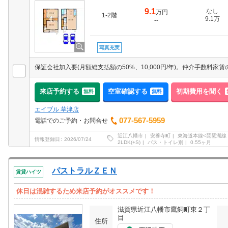
9.1
なし
万円
1-2階
9.1万
--
写真充実
来店予約する
空室確認する
初期費用を聞く
無料
無料
エイブル 草津店
077-567-5959
電話でのご予約・お問合せ
近江八幡市
安養寺町
東海道本線<琵琶湖線
情報登録日
2026/07/24
2LDK(+S)
バス・トイレ別
0.55ヶ月
パストラルＺＥＮ
賃貸ハイツ
休日は混雑するため来店予約がオススメです！
滋賀県近江八幡市鷹飼町東２丁
目
住所