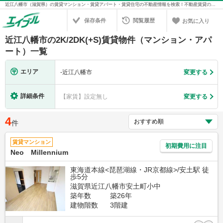
近江八幡市（滋賀県）の賃貸マンション・賃貸アパート・賃貸住宅の不動産情報を検索！不動産賃貸の物件探しは、お部屋探しのエイブル
保存条件
閲覧履歴
お気に入り
近江八幡市の2K/2DK(+S)賃貸物件（マンション・アパ
ート）一覧
エリア
-
近江八幡市
変更する
詳細条件
【家賃】設定無し
変更する
4
件
賃貸マンション
初期費用に注目
Neo Millennium
東海道本線<琵琶湖線・JR京都線>/安土駅 徒
歩5分
滋賀県近江八幡市安土町小中
築年数
築26年
建物階数
3階建