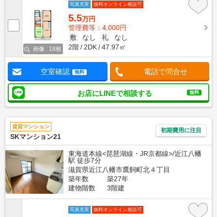
写真充実
無料オンライン相談可
5.5
万円
管理費等：4,000円
敷
なし
礼
なし
2階
2DK
47.97㎡
画像 : 18枚
空室確認
電話で問合せ
無料
お店にLINEで相談する
無料
賃貸マンション
初期費用に注目
SKマンション21
東海道本線<琵琶湖線・JR京都線>/近江八幡
駅 徒歩7分
滋賀県近江八幡市鷹飼町北４丁目
築年数
築27年
建物階数
3階建
写真充実
無料オンライン相談可