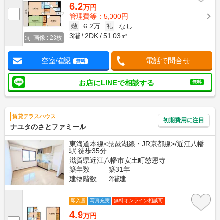
6.2
万円
管理費等：5,000円
敷
6.2万
礼
なし
3階
2DK
51.03㎡
画像 : 23枚
空室確認
電話で問合せ
無料
お店にLINEで相談する
無料
賃貸テラスハウス
初期費用に注目
ナユタのさとファミール
東海道本線<琵琶湖線・JR京都線>/近江八幡
駅 徒歩35分
滋賀県近江八幡市安土町慈恩寺
築年数
築31年
建物階数
2階建
即入居
写真充実
無料オンライン相談可
4.9
万円