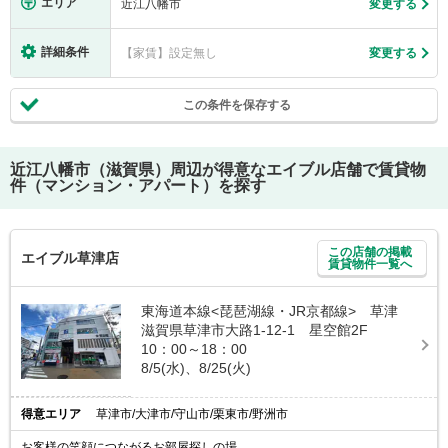
エリア
近江八幡市
変更する
詳細条件
【家賃】設定無し
変更する
この条件を保存する
近江八幡市（滋賀県）
周辺が得意なエイブル店舗で賃貸物
件（マンション・アパート）を探す
この店舗の掲載
エイブル草津店
賃貸物件一覧へ
東海道本線<琵琶湖線・JR京都線> 草津
滋賀県草津市大路1-12-1 星空館2F
10：00～18：00
8/5(水)、8/25(火)
得意エリア
草津市/大津市/守山市/栗東市/野洲市
お客様の笑顔につながるお部屋探しの場