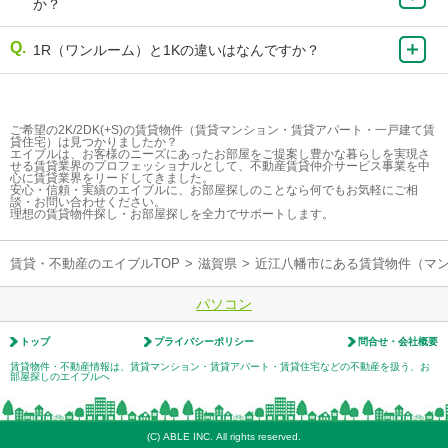
か？
1R（ワンルーム）と1Kの違いはなんですか？
ご希望の2K/2DK(+S)の賃貸物件（賃貸マンション・賃貸アパート・一戸建て賃
貸住宅）は見つかりましたか？
エイブルは、お客様のニーズにあったお部屋をご提案し豊かな暮らしを実現さ
せる賃貸業界のプロフェッショナルとして、不動産賃貸仲介サービス事業を中
心に賃貸業界をリードしてきました。
安心・信頼・実績のエイブルに、お部屋探しのことなら何でもお気軽にご相
談・お問い合わせください。
理想の賃貸物件探し・お部屋探しを全力でサポートします。
賃貸・不動産のエイブルTOP
>
滋賀県
>
近江八幡市にある賃貸物件（マ
パソコン
トップ
プライバシーポリシー
問合せ・会社概要
賃貸物件・不動産情報は、賃貸マンション・賃貸アパート・賃貸住宅などの不動産を扱う、お
部屋探しのエイブルへ
(C) ABLE INC. All rights reserved.