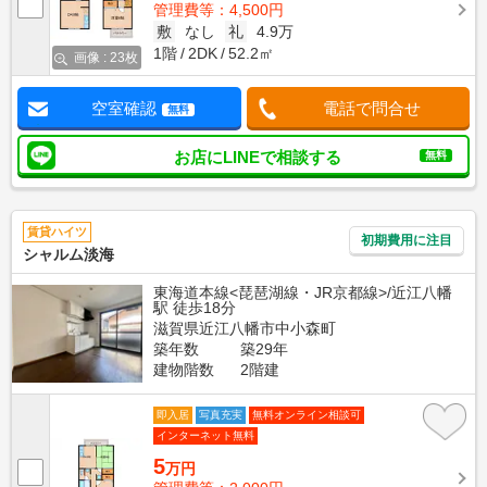
管理費等：4,500円
敷
なし
礼
4.9万
1階
2DK
52.2㎡
画像 : 23枚
空室確認
電話で問合せ
無料
お店にLINEで相談する
無料
賃貸ハイツ
初期費用に注目
シャルム淡海
東海道本線<琵琶湖線・JR京都線>/近江八幡
駅 徒歩18分
滋賀県近江八幡市中小森町
築年数
築29年
建物階数
2階建
即入居
写真充実
無料オンライン相談可
インターネット無料
5
万円