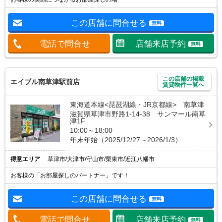
この店舗に問合せる
無料
電話で問合せ
店舗来店予約
無料
この店舗の掲載
エイブル南草津駅前店
賃貸物件一覧へ
東海道本線<琵琶湖線・JR京都線> 南草津
滋賀県草津市野路1-14-38 サンマール南草
津1F
10:00～18:00
年末年始（2025/12/27～2026/1/3）
得意エリア
草津市/大津市/守山市/栗東市/近江八幡市
お客様の「お部屋探しのパートナー」です！
この店舗に問合せる
無料
電話で問合せ
店舗来店予約
無料