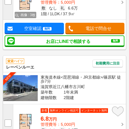
管理費等：5,000円
敷
なし
礼
6.6万
1階
1LDK
37.9㎡
画像 : 3枚
空室確認
電話で問合せ
無料
お店にLINEで相談する
無料
賃貸ハイツ
初期費用に注目
レーベンルーエ
NEW
東海道本線<琵琶湖線・JR京都線>/篠原駅 徒
歩7分
滋賀県近江八幡市古川町
築年数
1年未満
建物階数
2階建
新着
無料オンライン相談可
インターネット無料
6.8
万円
管理費等：5,000円