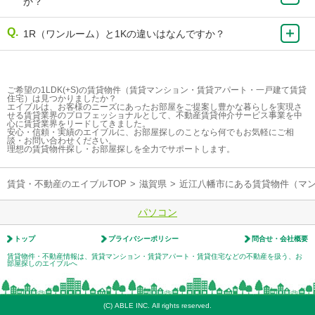
か？
1R（ワンルーム）と1Kの違いはなんですか？
ご希望の1LDK(+S)の賃貸物件（賃貸マンション・賃貸アパート・一戸建て賃貸
住宅）は見つかりましたか？
エイブルは、お客様のニーズにあったお部屋をご提案し豊かな暮らしを実現さ
せる賃貸業界のプロフェッショナルとして、不動産賃貸仲介サービス事業を中
心に賃貸業界をリードしてきました。
安心・信頼・実績のエイブルに、お部屋探しのことなら何でもお気軽にご相
談・お問い合わせください。
理想の賃貸物件探し・お部屋探しを全力でサポートします。
賃貸・不動産のエイブルTOP
>
滋賀県
>
近江八幡市にある賃貸物件（マ
パソコン
トップ
プライバシーポリシー
問合せ・会社概要
賃貸物件・不動産情報は、賃貸マンション・賃貸アパート・賃貸住宅などの不動産を扱う、お
部屋探しのエイブルへ
(C) ABLE INC. All rights reserved.