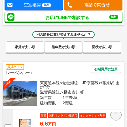
空室確認
電話で問合せ
無料
お店にLINEで相談する
無料
別の順番に並び替えてみませんか？
家賃が安い順
築年数が浅い順
面積が広い順
賃貸ハイツ
初期費用に注目
レーベンルーエ
NEW
東海道本線<琵琶湖線・JR京都線>/篠原駅 徒
歩7分
滋賀県近江八幡市古川町
築年数
1年未満
建物階数
2階建
新着
無料オンライン相談可
インターネット無料
6.6
万円