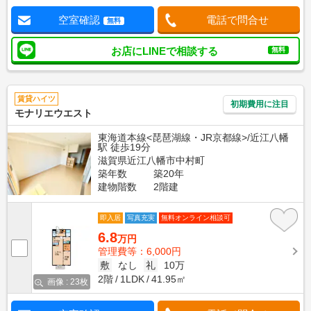
空室確認
電話で問合せ
無料
お店にLINEで相談する
無料
賃貸ハイツ
初期費用に注目
モナリエウエスト
東海道本線<琵琶湖線・JR京都線>/近江八幡
駅 徒歩19分
滋賀県近江八幡市中村町
築年数
築20年
建物階数
2階建
即入居
写真充実
無料オンライン相談可
6.8
万円
管理費等：6,000円
敷
なし
礼
10万
2階
1LDK
41.95㎡
画像 : 23枚