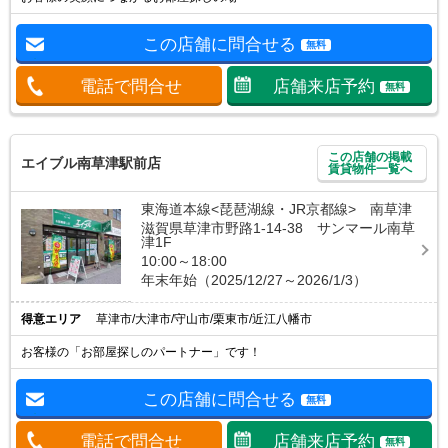
この店舗に問合せる
無料
電話で問合せ
店舗来店予約
無料
この店舗の掲載
エイブル南草津駅前店
賃貸物件一覧へ
東海道本線<琵琶湖線・JR京都線> 南草津
滋賀県草津市野路1-14-38 サンマール南草
津1F
10:00～18:00
年末年始（2025/12/27～2026/1/3）
得意エリア
草津市/大津市/守山市/栗東市/近江八幡市
お客様の「お部屋探しのパートナー」です！
この店舗に問合せる
無料
電話で問合せ
店舗来店予約
無料