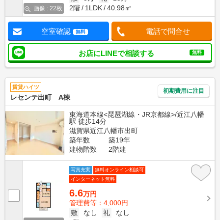
2階
1LDK
40.98㎡
画像 : 22枚
空室確認
電話で問合せ
無料
お店にLINEで相談する
無料
賃貸ハイツ
初期費用に注目
レセンテ出町 A棟
東海道本線<琵琶湖線・JR京都線>/近江八幡
駅 徒歩14分
滋賀県近江八幡市出町
築年数
築19年
建物階数
2階建
写真充実
無料オンライン相談可
インターネット無料
6.6
万円
管理費等：4,000円
敷
なし
礼
なし