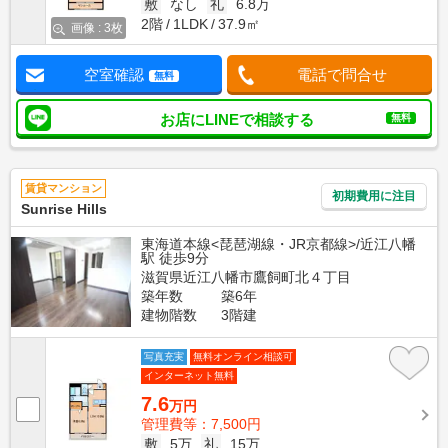
敷
なし
礼
6.8万
2階
1LDK
37.9㎡
画像 : 3枚
空室確認
電話で問合せ
無料
お店にLINEで相談する
無料
賃貸マンション
初期費用に注目
Sunrise Hills
東海道本線<琵琶湖線・JR京都線>/近江八幡
駅 徒歩9分
滋賀県近江八幡市鷹飼町北４丁目
築年数
築6年
建物階数
3階建
写真充実
無料オンライン相談可
インターネット無料
7.6
万円
管理費等：7,500円
敷
5万
礼
15万