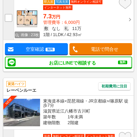
即入居
写真充実
無料オンライン相談可
インターネット無料
7.3
万円
管理費等：6,000円
敷
なし
礼
11万
1階
1LDK
42.93㎡
画像 : 23枚
空室確認
電話で問合せ
無料
お店にLINEで相談する
無料
賃貸ハイツ
初期費用に注目
レーベンルーエ
NEW
東海道本線<琵琶湖線・JR京都線>/篠原駅 徒
歩7分
滋賀県近江八幡市古川町
築年数
1年未満
建物階数
2階建
新着
無料オンライン相談可
インターネット無料