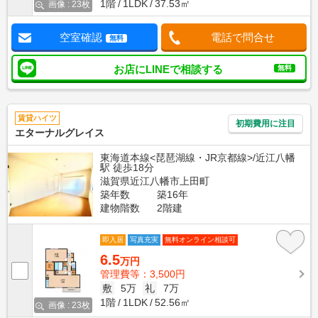
1階
1LDK
37.53㎡
画像 : 23枚
空室確認
電話で問合せ
無料
お店にLINEで相談する
無料
賃貸ハイツ
初期費用に注目
エターナルグレイス
東海道本線<琵琶湖線・JR京都線>/近江八幡
駅 徒歩18分
滋賀県近江八幡市上田町
築年数
築16年
建物階数
2階建
即入居
写真充実
無料オンライン相談可
6.5
万円
管理費等：3,500円
敷
5万
礼
7万
1階
1LDK
52.56㎡
画像 : 23枚