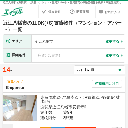
近江八幡市（滋賀県）の賃貸マンション・賃貸アパート・賃貸住宅の不動産情報を検索！不動産賃貸の物件探しは、お部屋探しのエイブル
保存条件
閲覧履歴
お気に入り
近江八幡市の1LDK(+S)賃貸物件（マンション・アパー
ト）一覧
エリア
-
近江八幡市
変更する
詳細条件
【家賃】設定無し
変更する
14
件
賃貸ハイツ
初期費用に注目
Empereur
東海道本線<琵琶湖線・JR京都線>/篠原駅 徒
歩5分
滋賀県近江八幡市安養寺町
築年数
築9年
建物階数
3階建