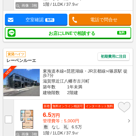
1階
1LDK
37.9㎡
画像 : 3枚
空室確認
電話で問合せ
無料
お店にLINEで相談する
無料
賃貸ハイツ
初期費用に注目
レーベンルーエ
NEW
東海道本線<琵琶湖線・JR京都線>/篠原駅 徒
歩7分
滋賀県近江八幡市古川町
築年数
1年未満
建物階数
2階建
新着
無料オンライン相談可
インターネット無料
6.5
万円
管理費等：5,000円
敷
なし
礼
6.5万
1階
1LDK
37.9㎡
画像 : 3枚