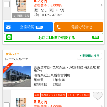
6.7
万円
管理費等：5,000円
敷
なし
礼
6.7万
2階
1LDK
37.9㎡
画像 : 3枚
空室確認
電話で問合せ
無料
お店にLINEで相談する
無料
賃貸ハイツ
初期費用に注目
レーベンルーエ
NEW
東海道本線<琵琶湖線・JR京都線>/篠原駅 徒
歩7分
滋賀県近江八幡市古川町
築年数
1年未満
建物階数
2階建
新着
無料オンライン相談可
インターネット無料
6.6
万円
管理費等：5,000円