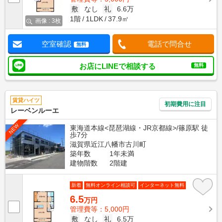
敷
なし
礼
6.6万
1階
1LDK
37.9㎡
画像 : 3枚
空室確認
電話で問合せ
無料
お店にLINEで相談する
無料
賃貸ハイツ
初期費用に注目
レーベンルーエ
NEW
東海道本線<琵琶湖線・JR京都線>/篠原駅 徒
歩7分
滋賀県近江八幡市古川町
築年数
1年未満
建物階数
2階建
新着
無料オンライン相談可
インターネット無料
6.5
万円
管理費等：5,000円
敷
なし
礼
6.5万