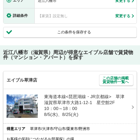
エリア
近江八幡市
変更する
詳細条件
【家賃】設定無し
変更する
この条件を保存する
近江八幡市（滋賀県）
周辺が得意なエイブル店舗で賃貸物
件（マンション・アパート）を探す
この店舗の掲載
エイブル草津店
賃貸物件一覧へ
東海道本線<琵琶湖線・JR京都線> 草津
滋賀県草津市大路1-12-1 星空館2F
10：00～18：00
8/5(水)、8/25(火)
得意エリア
草津市/大津市/守山市/栗東市/野洲市
お客様の笑顔につながるお部屋探しの場