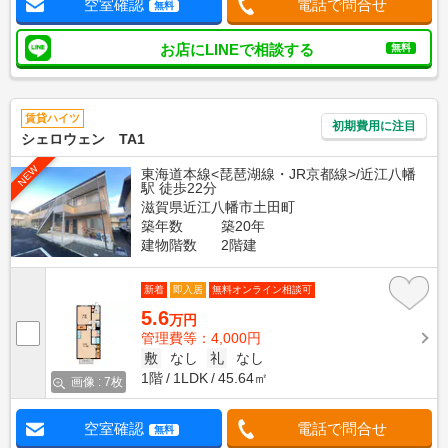
空室確認
電話で問合せ
無料
お店にLINEで相談する
無料
賃貸ハイツ
初期費用に注目
シェロウェン TA1
NEW
東海道本線<琵琶湖線・JR京都線>/近江八幡
駅 徒歩22分
滋賀県近江八幡市土田町
築年数
築20年
建物階数
2階建
新着
即入居
無料オンライン相談可
5.6
万円
管理費等：4,000円
敷
なし
礼
なし
1階
1LDK
45.64㎡
画像 : 7枚
空室確認
電話で問合せ
無料