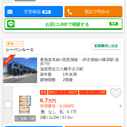
空室確認
電話で問合せ
無料
お店にLINEで相談する
無料
賃貸ハイツ
初期費用に注目
レーベンルーエ
NEW
東海道本線<琵琶湖線・JR京都線>/篠原駅 徒
歩7分
滋賀県近江八幡市古川町
築年数
1年未満
建物階数
2階建
新着
無料オンライン相談可
インターネット無料
6.7
万円
管理費等：5,000円
敷
なし
礼
6.7万
2階
1LDK
37.9㎡
画像 : 3枚