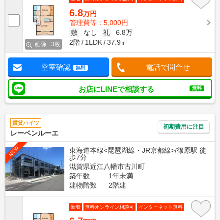
6.8
万円
管理費等：5,000円
敷
なし
礼
6.8万
2階
1LDK
37.9㎡
画像 : 3枚
空室確認
電話で問合せ
無料
お店にLINEで相談する
無料
賃貸ハイツ
初期費用に注目
レーベンルーエ
NEW
東海道本線<琵琶湖線・JR京都線>/篠原駅 徒
歩7分
滋賀県近江八幡市古川町
築年数
1年未満
建物階数
2階建
新着
無料オンライン相談可
インターネット無料