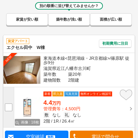
別の順番に並び替えてみませんか？
家賃が安い順
築年数が浅い順
面積が広い順
賃貸アパート
初期費用に注目
エクセル田中 W棟
NEW
東海道本線<琵琶湖線・JR京都線>/篠原駅 徒
歩9分
滋賀県近江八幡市古川町
築年数
築20年
建物階数
2階建
新着
即入居
写真充実
無料オンライン相談可
4.4
万円
管理費等：4,500円
敷
なし
礼
なし
2階
1R
26.4㎡
画像 : 18枚
空室確認
電話で問合せ
無料