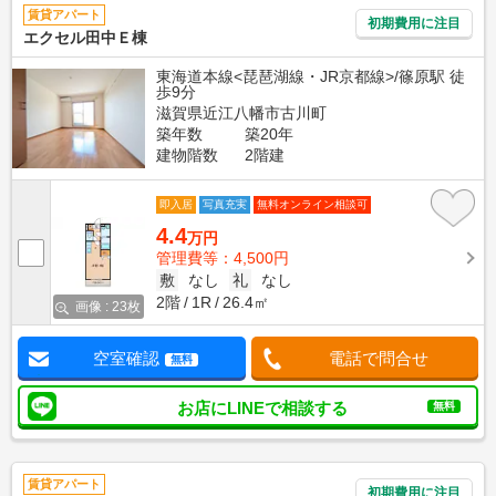
賃貸アパート
初期費用に注目
エクセル田中Ｅ棟
東海道本線<琵琶湖線・JR京都線>/篠原駅 徒
歩9分
滋賀県近江八幡市古川町
築年数
築20年
建物階数
2階建
即入居
写真充実
無料オンライン相談可
4.4
万円
管理費等：4,500円
敷
なし
礼
なし
2階
1R
26.4㎡
画像 : 23枚
空室確認
電話で問合せ
無料
お店にLINEで相談する
無料
賃貸アパート
初期費用に注目