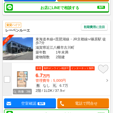
お店にLINEで相談する
無料
賃貸ハイツ
初期費用に注目
レーベンルーエ
NEW
東海道本線<琵琶湖線・JR京都線>/篠原駅 徒
歩7分
滋賀県近江八幡市古川町
築年数
1年未満
建物階数
2階建
新着
無料オンライン相談可
インターネット無料
6.7
万円
管理費等：5,000円
敷
なし
礼
6.7万
2階
1LDK
37.9㎡
画像 : 3枚
空室確認
電話で問合せ
無料