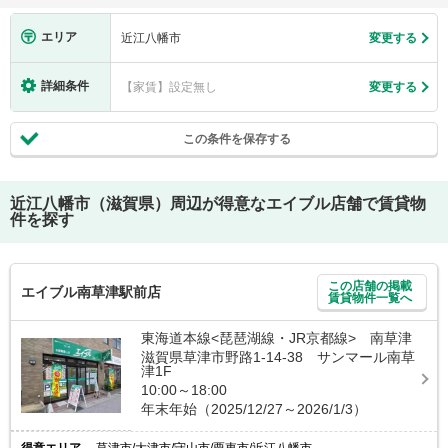
エリア
近江八幡市
変更する
詳細条件
【家賃】設定無し
変更する
この条件を保存する
近江八幡市（滋賀県）
周辺が得意なエイブル店舗で賃貸物
件を探す
この店舗の掲載
エイブル南草津駅前店
賃貸物件一覧へ
東海道本線<琵琶湖線・JR京都線> 南草津
滋賀県草津市野路1-14-38 サンマール南草
津1F
10:00～18:00
年末年始（2025/12/27～2026/1/3）
得意エリア
草津市/大津市/守山市/栗東市/近江八幡市