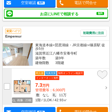
空室確認
電話で問合せ
無料
お店にLINEで相談する
無料
賃貸ハイツ
初期費用に注目
Empereur
東海道本線<琵琶湖線・JR京都線>/篠原駅 徒
歩5分
滋賀県近江八幡市安養寺町
築年数
築9年
建物階数
3階建
即入居
写真充実
無料オンライン相談可
インターネット無料
7.3
万円
管理費等：6,000円
敷
なし
礼
11万
1階
1LDK
42.93㎡
画像 : 23枚
空室確認
電話で問合せ