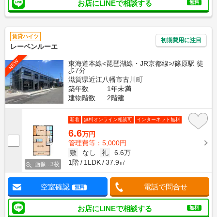
お店にLINEで相談する
無料
賃貸ハイツ
初期費用に注目
レーベンルーエ
NEW
東海道本線<琵琶湖線・JR京都線>/篠原駅 徒
歩7分
滋賀県近江八幡市古川町
築年数
1年未満
建物階数
2階建
新着
無料オンライン相談可
インターネット無料
6.6
万円
管理費等：5,000円
敷
なし
礼
6.6万
1階
1LDK
37.9㎡
画像 : 3枚
空室確認
電話で問合せ
無料
お店にLINEで相談する
無料