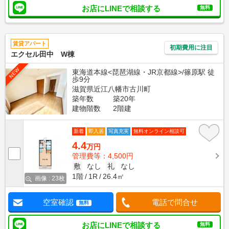
お店にLINEで相談する
無料
賃貸アパート
初期費用に注目
エクセル田中 W棟
NEW
東海道本線<琵琶湖線・JR京都線>/篠原駅 徒
歩9分
滋賀県近江八幡市古川町
築年数
築20年
建物階数
2階建
新着
即入居
写真充実
無料オンライン相談可
4.4
万円
管理費等：4,500円
敷
なし
礼
なし
1階
1R
26.4㎡
画像 : 23枚
空室確認
電話で問合せ
無料
お店にLINEで相談する
無料