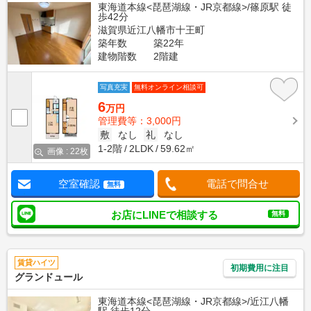
東海道本線<琵琶湖線・JR京都線>/篠原駅 徒
歩42分
滋賀県近江八幡市十王町
築年数
築22年
建物階数
2階建
写真充実
無料オンライン相談可
6
万円
管理費等：3,000円
敷
なし
礼
なし
1-2階
2LDK
59.62㎡
画像 : 22枚
空室確認
電話で問合せ
無料
お店にLINEで相談する
無料
賃貸ハイツ
初期費用に注目
グランドュール
東海道本線<琵琶湖線・JR京都線>/近江八幡