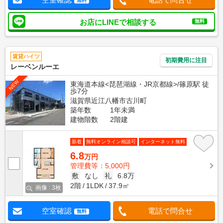
無料
お店にLINEで相談する
無料
賃貸ハイツ
初期費用に注目
レーベンルーエ
NEW
東海道本線<琵琶湖線・JR京都線>/篠原駅 徒
歩7分
滋賀県近江八幡市古川町
築年数
1年未満
建物階数
2階建
新着
無料オンライン相談可
インターネット無料
6.8
万円
管理費等：5,000円
敷
なし
礼
6.8万
2階
1LDK
37.9㎡
画像 : 3枚
空室確認
電話で問合せ
無料