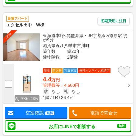
賃貸アパート
初期費用に注目
エクセル田中 W棟
NEW
東海道本線<琵琶湖線・JR京都線>/篠原駅 徒
歩9分
滋賀県近江八幡市古川町
築年数
築20年
建物階数
2階建
新着
即入居
写真充実
無料オンライン相談可
4.4
万円
管理費等：4,500円
敷
なし
礼
なし
1階
1R
26.4㎡
画像 : 23枚
空室確認
電話で問合せ
無料
お店にLINEで相談する
無料