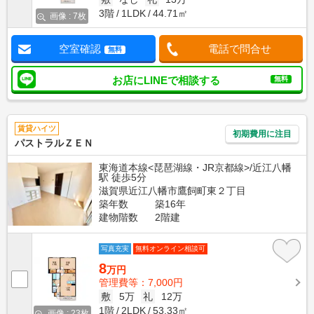
3階
1LDK
44.71㎡
画像 : 7枚
空室確認
電話で問合せ
無料
お店にLINEで相談する
無料
賃貸ハイツ
初期費用に注目
パストラルＺＥＮ
東海道本線<琵琶湖線・JR京都線>/近江八幡
駅 徒歩5分
滋賀県近江八幡市鷹飼町東２丁目
築年数
築16年
建物階数
2階建
写真充実
無料オンライン相談可
8
万円
管理費等：7,000円
敷
5万
礼
12万
1階
2LDK
53.33㎡
画像 : 23枚