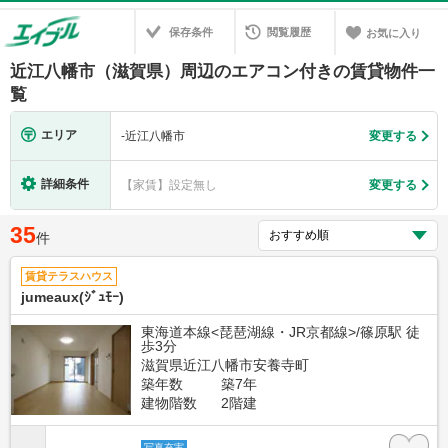
保存条件
閲覧履歴
お気に入り
近江八幡市（滋賀県）周辺のエアコン付きの賃貸物件一
覧
エリア
-
近江八幡市
変更する
詳細条件
【家賃】設定無し
変更する
35
件
賃貸テラスハウス
jumeaux(ｼﾞｭﾓｰ)
東海道本線<琵琶湖線・JR京都線>/篠原駅 徒
歩3分
滋賀県近江八幡市安養寺町
築年数
築7年
建物階数
2階建
写真充実