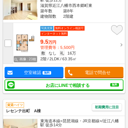
駅 徒歩12分
滋賀県近江八幡市西本郷町東
築年数
築8年
建物階数
2階建
写真充実
無料オンライン相談可
インターネット無料
9.5
万円
管理費等：5,500円
敷
なし
礼
16万
2階
2LDK
63.35㎡
画像 : 23枚
空室確認
電話で問合せ
無料
お店にLINEで相談する
無料
賃貸ハイツ
初期費用に注目
レセンテ出町 A棟
東海道本線<琵琶湖線・JR京都線>/近江八幡
駅 徒歩14分