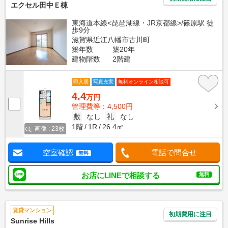
エクセル田中Ｅ棟
東海道本線<琵琶湖線・JR京都線>/篠原駅 徒
歩9分
滋賀県近江八幡市古川町
築年数
築20年
建物階数
2階建
即入居
写真充実
無料オンライン相談可
4.4
万円
管理費等：4,500円
敷
なし
礼
なし
1階
1R
26.4㎡
画像 : 23枚
空室確認
電話で問合せ
無料
お店にLINEで相談する
無料
賃貸マンション
初期費用に注目
Sunrise Hills