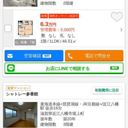
建物階数
2階建
新着
無料オンライン相談可
6.3
万円
管理費等：3,000円
敷
なし
礼
なし
1階
1LDK
46.51㎡
画像 : 7枚
空室確認
電話で問合せ
無料
お店にLINEで相談する
無料
賃貸マンション
初期費用に注目
シャトレー参番館
東海道本線<琵琶湖線・JR京都線>/近江八幡
駅 徒歩16分
滋賀県近江八幡市堀上町
築年数
築20年
建物階数
3階建