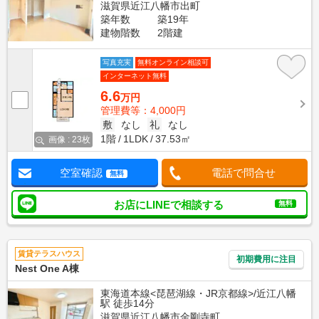
滋賀県近江八幡市出町
築年数
築19年
建物階数
2階建
写真充実
無料オンライン相談可
インターネット無料
6.6
万円
管理費等：4,000円
敷
なし
礼
なし
1階
1LDK
37.53㎡
画像 : 23枚
空室確認
電話で問合せ
無料
お店にLINEで相談する
無料
賃貸テラスハウス
初期費用に注目
Nest One A棟
東海道本線<琵琶湖線・JR京都線>/近江八幡
駅 徒歩14分
滋賀県近江八幡市金剛寺町