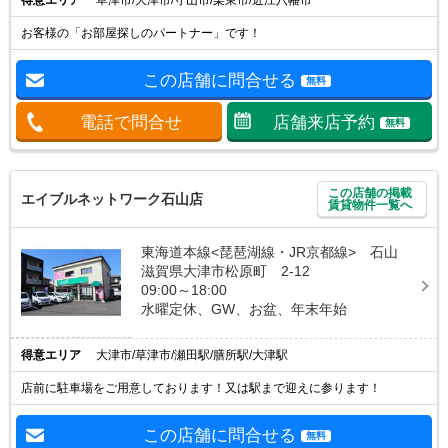
お客様の「お部屋探しのパートナー」です！
この店舗に問合せる
無料
電話で問合せ
店舗来店予約
無料
この店舗の掲載
エイブルネットワーク石山店
賃貸物件一覧へ
東海道本線<琵琶湖線・JR京都線> 石山
滋賀県大津市松原町 2-12
09:00～18:00
水曜定休、GW、お盆、年末年始
得意エリア
大津市/草津市/瀬田駅/膳所駅/大津駅
店前に駐車場をご用意しております！又は駅まで迎えに参ります！
この店舗に問合せる
無料