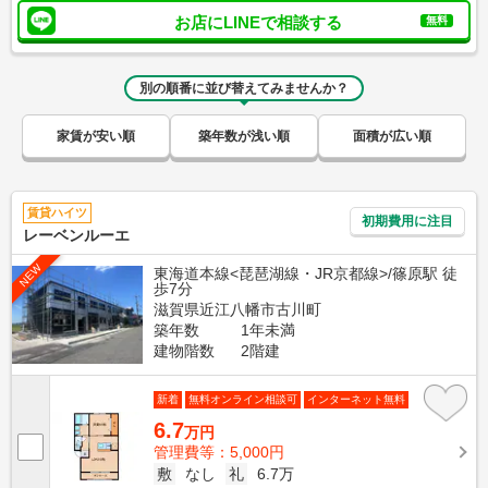
お店にLINEで相談する
無料
別の順番に並び替えてみませんか？
家賃が安い順
築年数が浅い順
面積が広い順
賃貸ハイツ
初期費用に注目
レーベンルーエ
NEW
東海道本線<琵琶湖線・JR京都線>/篠原駅 徒
歩7分
滋賀県近江八幡市古川町
築年数
1年未満
建物階数
2階建
新着
無料オンライン相談可
インターネット無料
6.7
万円
管理費等：5,000円
敷
なし
礼
6.7万