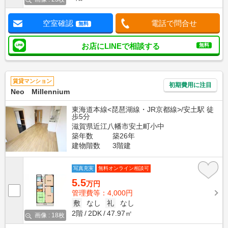
空室確認
電話で問合せ
無料
お店にLINEで相談する
無料
賃貸マンション
初期費用に注目
Neo Millennium
東海道本線<琵琶湖線・JR京都線>/安土駅 徒
歩5分
滋賀県近江八幡市安土町小中
築年数
築26年
建物階数
3階建
写真充実
無料オンライン相談可
5.5
万円
管理費等：4,000円
敷
なし
礼
なし
2階
2DK
47.97㎡
画像 : 18枚