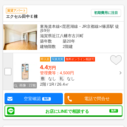
賃貸アパート
初期費用に注目
エクセル田中Ｅ棟
東海道本線<琵琶湖線・JR京都線>/篠原駅 徒
歩9分
滋賀県近江八幡市古川町
築年数
築20年
建物階数
2階建
即入居
写真充実
無料オンライン相談可
4.4
万円
管理費等：4,500円
敷
なし
礼
なし
2階
1R
26.4㎡
画像 : 22枚
空室確認
電話で問合せ
無料
お店にLINEで相談する
無料