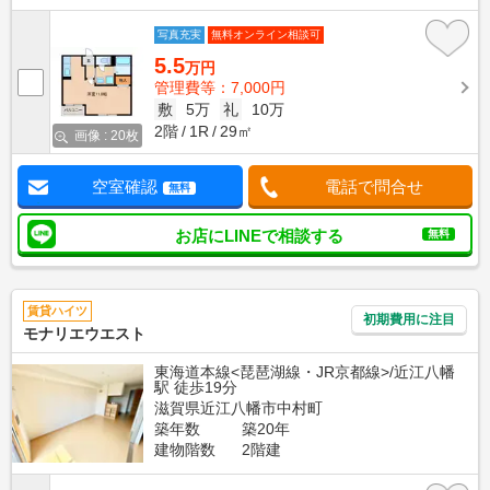
写真充実
無料オンライン相談可
5.5
万円
管理費等：7,000円
敷
5万
礼
10万
2階
1R
29㎡
画像 : 20枚
空室確認
電話で問合せ
無料
お店にLINEで相談する
無料
賃貸ハイツ
初期費用に注目
モナリエウエスト
東海道本線<琵琶湖線・JR京都線>/近江八幡
駅 徒歩19分
滋賀県近江八幡市中村町
築年数
築20年
建物階数
2階建