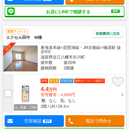
お店にLINEで相談する
無料
賃貸アパート
初期費用に注目
エクセル田中 W棟
NEW
東海道本線<琵琶湖線・JR京都線>/篠原駅 徒
歩9分
滋賀県近江八幡市古川町
築年数
築20年
建物階数
2階建
新着
即入居
写真充実
無料オンライン相談可
4.4
万円
管理費等：4,500円
敷
なし
礼
なし
2階
1R
26.4㎡
画像 : 23枚
空室確認
電話で問合せ
無料