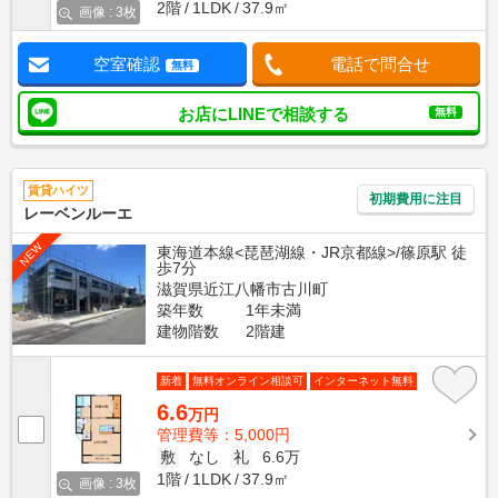
2階
1LDK
37.9㎡
画像 : 3枚
空室確認
電話で問合せ
無料
お店にLINEで相談する
無料
賃貸ハイツ
初期費用に注目
レーベンルーエ
NEW
東海道本線<琵琶湖線・JR京都線>/篠原駅 徒
歩7分
滋賀県近江八幡市古川町
築年数
1年未満
建物階数
2階建
新着
無料オンライン相談可
インターネット無料
6.6
万円
管理費等：5,000円
敷
なし
礼
6.6万
1階
1LDK
37.9㎡
画像 : 3枚