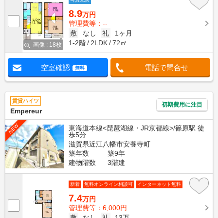
8.9
万円
管理費等：--
敷
なし
礼
1ヶ月
1-2階
2LDK
72㎡
画像 : 18枚
空室確認
電話で問合せ
無料
賃貸ハイツ
初期費用に注目
Empereur
NEW
東海道本線<琵琶湖線・JR京都線>/篠原駅 徒
歩5分
滋賀県近江八幡市安養寺町
築年数
築9年
建物階数
3階建
新着
無料オンライン相談可
インターネット無料
7.4
万円
管理費等：6,000円
敷
なし
礼
13万