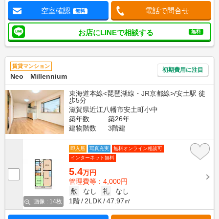
空室確認
電話で問合せ
無料
お店にLINEで相談する
無料
賃貸マンション
初期費用に注目
Neo Millennium
東海道本線<琵琶湖線・JR京都線>/安土駅 徒
歩5分
滋賀県近江八幡市安土町小中
築年数
築26年
建物階数
3階建
即入居
写真充実
無料オンライン相談可
インターネット無料
5.4
万円
管理費等：4,000円
敷
なし
礼
なし
1階
2LDK
47.97㎡
画像 : 14枚