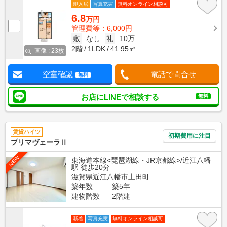
即入居
写真充実
無料オンライン相談可
6.8
万円
管理費等：6,000円
敷
なし
礼
10万
2階
1LDK
41.95㎡
画像 : 23枚
空室確認
電話で問合せ
無料
お店にLINEで相談する
無料
賃貸ハイツ
初期費用に注目
プリマヴェーラⅡ
NEW
東海道本線<琵琶湖線・JR京都線>/近江八幡
駅 徒歩20分
滋賀県近江八幡市土田町
築年数
築5年
建物階数
2階建
新着
写真充実
無料オンライン相談可