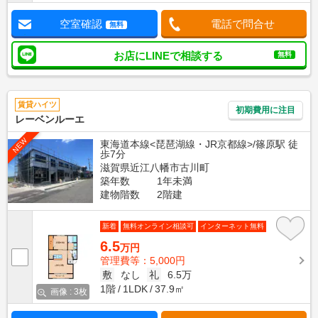
空室確認
電話で問合せ
無料
お店にLINEで相談する
無料
賃貸ハイツ
初期費用に注目
レーベンルーエ
NEW
東海道本線<琵琶湖線・JR京都線>/篠原駅 徒
歩7分
滋賀県近江八幡市古川町
築年数
1年未満
建物階数
2階建
新着
無料オンライン相談可
インターネット無料
6.5
万円
管理費等：5,000円
敷
なし
礼
6.5万
1階
1LDK
37.9㎡
画像 : 3枚