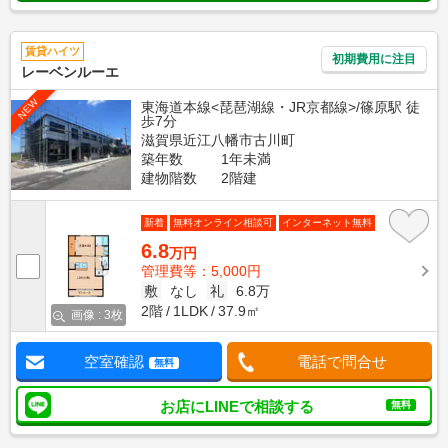
賃貸ハイツ
初期費用に注目
レーベンルーエ
NEW
東海道本線<琵琶湖線・JR京都線>/篠原駅 徒
歩7分
滋賀県近江八幡市古川町
築年数
1年未満
建物階数
2階建
新着
無料オンライン相談可
インターネット無料
6.8
万円
管理費等：5,000円
敷
なし
礼
6.8万
2階
1LDK
37.9㎡
画像 : 3枚
空室確認
電話で問合せ
無料
お店にLINEで相談する
無料