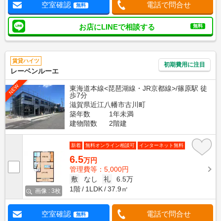
空室確認
電話で問合せ
無料
お店にLINEで相談する
無料
賃貸ハイツ
初期費用に注目
レーベンルーエ
NEW
東海道本線<琵琶湖線・JR京都線>/篠原駅 徒
歩7分
滋賀県近江八幡市古川町
築年数
1年未満
建物階数
2階建
新着
無料オンライン相談可
インターネット無料
6.5
万円
管理費等：5,000円
敷
なし
礼
6.5万
1階
1LDK
37.9㎡
画像 : 3枚
空室確認
電話で問合せ
無料