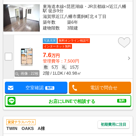
東海道本線<琵琶湖線・JR京都線>/近江八幡
駅 徒歩9分
滋賀県近江八幡市鷹飼町北４丁目
築年数
築6年
建物階数
3階建
写真充実
無料オンライン相談可
インターネット無料
7.6
万円
管理費等：7,500円
敷
5万
礼
15万
2階
1LDK
40.98㎡
画像 : 22枚
空室確認
電話で問合せ
無料
お店にLINEで相談する
無料
賃貸テラスハウス
初期費用に注目
TWIN OAKS A棟