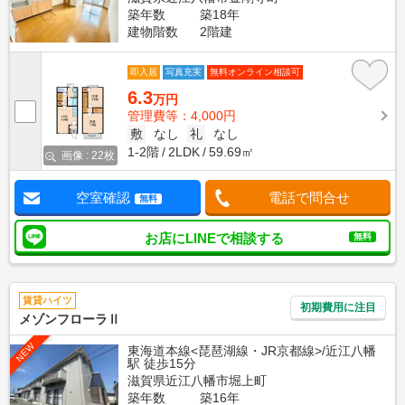
築年数
築18年
建物階数
2階建
即入居
写真充実
無料オンライン相談可
6.3
万円
管理費等：4,000円
敷
なし
礼
なし
1-2階
2LDK
59.69㎡
画像 : 22枚
空室確認
電話で問合せ
無料
お店にLINEで相談する
無料
賃貸ハイツ
初期費用に注目
メゾンフローラⅡ
NEW
東海道本線<琵琶湖線・JR京都線>/近江八幡
駅 徒歩15分
滋賀県近江八幡市堀上町
築年数
築16年