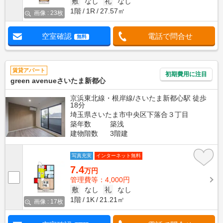
敷
なし
礼
なし
1階
1R
27.57㎡
画像 : 23枚
空室確認
電話で問合せ
無料
賃貸アパート
初期費用に注目
green avenueさいたま新都心
京浜東北線・根岸線/さいたま新都心駅 徒歩
18分
埼玉県さいたま市中央区下落合３丁目
築年数
築浅
建物階数
3階建
写真充実
インターネット無料
7.4
万円
管理費等：4,000円
敷
なし
礼
なし
1階
1K
21.21㎡
画像 : 17枚