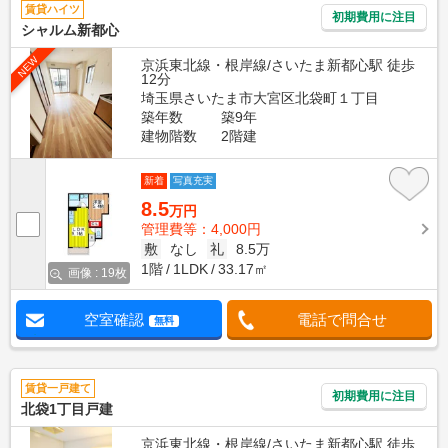
賃貸ハイツ
初期費用に注目
シャルム新都心
NEW
京浜東北線・根岸線/さいたま新都心駅 徒歩
12分
埼玉県さいたま市大宮区北袋町１丁目
築年数
築9年
建物階数
2階建
新着
写真充実
8.5
万円
管理費等：4,000円
敷
なし
礼
8.5万
1階
1LDK
33.17㎡
画像 : 19枚
空室確認
電話で問合せ
無料
賃貸一戸建て
初期費用に注目
北袋1丁目戸建
京浜東北線・根岸線/さいたま新都心駅 徒歩