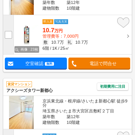
築年数
築12年
建物階数
10階建
即入居
写真充実
10.7
万円
管理費等：7,000円
敷
10.7万
礼
10.7万
6階
1K
25㎡
画像 : 23枚
空室確認
電話で問合せ
無料
賃貸マンション
初期費用に注目
アクシーズタワー新都心
京浜東北線・根岸線/さいたま新都心駅 徒歩9
分
埼玉県さいたま市大宮区吉敷町２丁目
築年数
築12年
建物階数
10階建