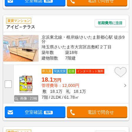
空室確認
電話で問合せ
無料
賃貸マンション
初期費用に注目
アイビ－テラス
京浜東北線・根岸線/さいたま新都心駅 徒歩9
分
埼玉県さいたま市大宮区吉敷町２丁目
築年数
築18年
建物階数
7階建
即入居
写真充実
定借
インターネット無料
18.1
万円
管理費等：12,000円
敷
18.1万
礼
18.1万
7階
2LDK
61.78㎡
画像 : 23枚
空室確認
電話で問合せ
無料