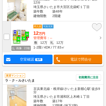
12分
埼玉県さいたま市大宮区北袋町１丁目
築年数
築48年
建物階数
2階建
即入居
写真充実
12
万円
管理費等：--
敷
12万
礼
12万
1-2階
4DK
77.83㎡
画像 : 22枚
空室確認
電話で問合せ
無料
賃貸マンション
初期費用に注目
ラ・ク－ルさいたま
京浜東北線・根岸線/さいたま新都心駅 徒歩9
分
埼玉県さいたま市浦和区上木崎１丁目
築年数
築17年
建物階数
12階建 (地下1階)