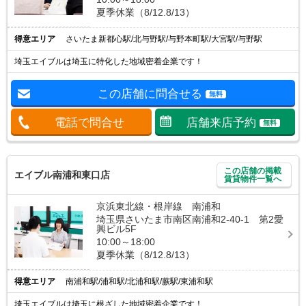
夏季休業（8/12.8/13）
得意エリア
さいたま新都心駅/北与野駅/与野本町駅/大宮駅/与野駅
埼玉エイブルは埼玉に特化した地域密着企業です！
この店舗に問合せる
無料
電話で問合せ
店舗来店予約
無料
この店舗の掲載
エイブル南浦和東口店
賃貸物件一覧へ
京浜東北線・根岸線 南浦和
埼玉県さいたま市南区南浦和2-40-1 第2愛
興ビル5F
10:00～18:00
夏季休業（8/12.8/13）
得意エリア
南浦和駅/浦和駅/北浦和駅/蕨駅/東浦和駅
埼玉エイブルは埼玉に根ざした地域密着企業です！