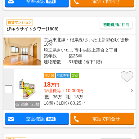
空室確認
電話で問合せ
無料
賃貸マンション
初期費用に注目
びゅうサイトタワー(1808)
京浜東北線・根岸線/さいたま新都心駅 徒歩
10分
埼玉県さいたま市中央区上落合２丁目
築年数
築25年
建物階数
31階建 (地下1階)
即入居
写真充実
定借
18
万円
管理費等：10,000円
敷
36万
礼
18万
18階
3LDK
80.25㎡
画像 : 23枚
空室確認
電話で問合せ
無料