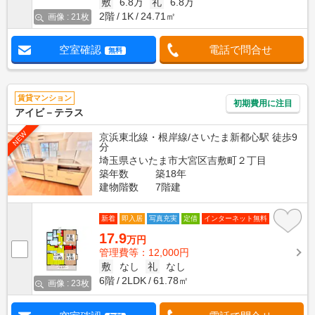
敷
6.8万
礼
6.8万
2階
1K
24.71㎡
画像 : 21枚
空室確認
電話で問合せ
無料
賃貸マンション
初期費用に注目
アイビ－テラス
NEW
京浜東北線・根岸線/さいたま新都心駅 徒歩9
分
埼玉県さいたま市大宮区吉敷町２丁目
築年数
築18年
建物階数
7階建
新着
即入居
写真充実
定借
インターネット無料
17.9
万円
管理費等：12,000円
敷
なし
礼
なし
6階
2LDK
61.78㎡
画像 : 23枚