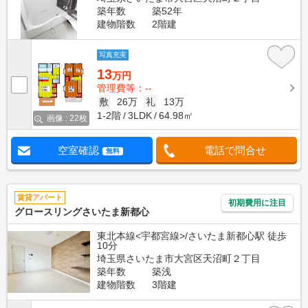
築年数
築52年
建物階数
2階建
写真充実
13
万円
管理費等：--
敷
26万
礼
13万
1-2階
3LDK
64.98㎡
画像 : 22枚
空室確認
電話で問合せ
無料
賃貸アパート
初期費用に注目
グロースリングさいたま新都心
東北本線<宇都宮線>/さいたま新都心駅 徒歩
10分
埼玉県さいたま市大宮区天沼町２丁目
築年数
築浅
建物階数
3階建