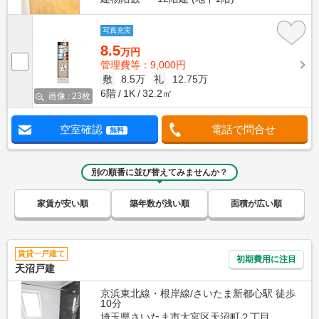
写真充実
8.5
万円
管理費等：9,000円
敷
8.5万
礼
12.75万
6階
1K
32.2㎡
画像 : 23枚
空室確認
電話で問合せ
無料
別の順番に並び替えてみませんか？
家賃が安い順
築年数が浅い順
面積が広い順
賃貸一戸建て
初期費用に注目
天沼戸建
京浜東北線・根岸線/さいたま新都心駅 徒歩
10分
埼玉県さいたま市大宮区天沼町２丁目