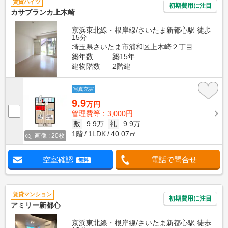
賃貸ハイツ
初期費用に注目
カサブランカ上木崎
京浜東北線・根岸線/さいたま新都心駅 徒歩
15分
埼玉県さいたま市浦和区上木崎２丁目
築年数
築15年
建物階数
2階建
写真充実
9.9
万円
管理費等：3,000円
敷
9.9万
礼
9.9万
1階
1LDK
40.07㎡
画像 : 20枚
空室確認
電話で問合せ
無料
賃貸マンション
初期費用に注目
アミリー新都心
京浜東北線・根岸線/さいたま新都心駅 徒歩