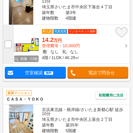
13分
埼玉県さいたま市中央区下落合４丁目
築年数
築3年
建物階数
4階建
即入居
写真充実
インターネット無料
14.2
万円
管理費等：10,000円
敷
なし
礼
なし
4階
1LDK
46.28㎡
画像 : 23枚
空室確認
電話で問合せ
無料
賃貸マンション
初期費用に注目
ＣＡＳＡ・ＹＯＫＯ
京浜東北線・根岸線/さいたま新都心駅 徒歩
10分
埼玉県さいたま市中央区上落合２丁目
築年数
築35年
建物階数
5階建