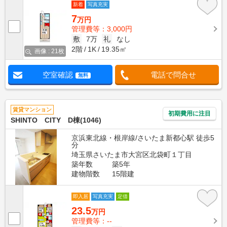
新着
写真充実
7
万円
管理費等：3,000円
敷
7万
礼
なし
2階
1K
19.35㎡
画像 : 21枚
空室確認
電話で問合せ
無料
賃貸マンション
初期費用に注目
SHINTO CITY D棟(1046)
京浜東北線・根岸線/さいたま新都心駅 徒歩5
分
埼玉県さいたま市大宮区北袋町１丁目
築年数
築5年
建物階数
15階建
即入居
写真充実
定借
23.5
万円
管理費等：--