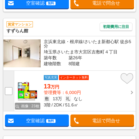
空室確認
電話で問合せ
無料
賃貸マンション
初期費用に注目
すずらん館
京浜東北線・根岸線/さいたま新都心駅 徒歩5
分
埼玉県さいたま市大宮区吉敷町４丁目
築年数
築26年
建物階数
8階建
写真充実
インターネット無料
13
万円
管理費等：6,000円
敷
13万
礼
なし
3階
2DK
51.6㎡
画像 : 23枚
空室確認
電話で問合せ
無料