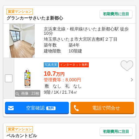
賃貸マンション
初期費用に注目
グランカーサさいたま新都心
京浜東北線・根岸線/さいたま新都心駅 徒歩
10分
埼玉県さいたま市大宮区吉敷町２丁目
築年数
築4年
建物階数
10階建
写真充実
インターネット無料
10.7
万円
管理費等：8,000円
敷
なし
礼
なし
9階
1K
21.74㎡
画像 : 23枚
空室確認
電話で問合せ
無料
賃貸マンション
初期費用に注目
ベルカントビル