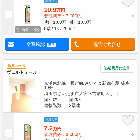
写真充実
10.9
万円
管理費等：7,000円
敷
10.9万
礼
10.9万
5階
1K
26.6㎡
画像 : 23枚
空室確認
電話で問合せ
無料
賃貸コーポ
初期費用に注目
ヴェルドミール
京浜東北線・根岸線/さいたま新都心駅 徒歩
10分
埼玉県さいたま市大宮区吉敷町３丁目
築年数
築20年
建物階数
2階建
写真充実
7.2
万円
管理費等：3,000円