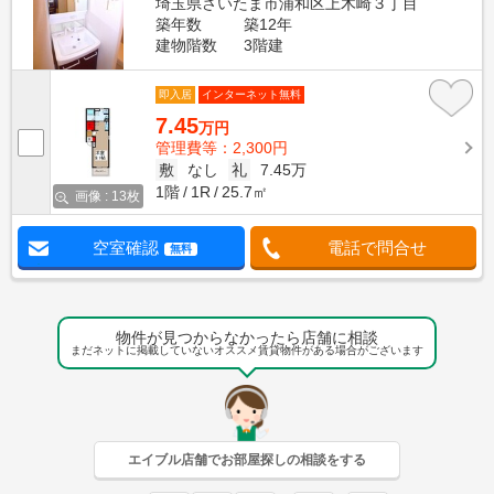
埼玉県さいたま市浦和区上木崎３丁目
築年数
築12年
建物階数
3階建
即入居
インターネット無料
7.45
万円
管理費等：2,300円
敷
なし
礼
7.45万
1階
1R
25.7㎡
画像 : 13枚
空室確認
電話で問合せ
無料
物件が見つからなかったら店舗に相談
まだネットに掲載していないオススメ賃貸物件がある場合がございます
エイブル店舗でお部屋探しの相談をする