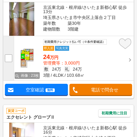
京浜東北線・根岸線/さいたま新都心駅 徒歩
13分
埼玉県さいたま市中央区上落合２丁目
築年数
築30年
建物階数
3階建
初期費用クレジット払い可（※条件要確認）
即入居
写真充実
24
万円
管理費等：3,000円
敷
24万
礼
24万
3階
4LDK
103.68㎡
画像 : 23枚
空室確認
電話で問合せ
無料
賃貸コーポ
初期費用に注目
エクセレント グローブⅡ
京浜東北線・根岸線/さいたま新都心駅 徒歩
16分