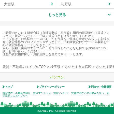
大宮駅
与野駅
もっと見る
ご希望のさいたま新都心駅（京浜東北線・根岸線）周辺の賃貸物件（賃貸マン
ション・賃貸アパート・一戸建て賃貸住宅）は見つかりましたか？
エイブルは、お客様のニーズにあったお部屋をご提案し豊かな暮らしを実現さ
せる賃貸業界のプロフェッショナルとして、不動産賃貸仲介サービス事業を中
心に賃貸業界をリードしてきました。
安心・信頼・実績のエイブルに、お部屋探しのことなら何でもお気軽にご相
談・お問い合わせください。
理想の賃貸物件探し・お部屋探しを全力でサポートします。
賃貸・不動産のエイブルTOP
>
埼玉県
>
さいたま市大宮区
>
さいたま新
パソコン
トップ
プライバシーポリシー
問合せ・会社概要
賃貸物件・不動産情報は、賃貸マンション・賃貸アパート・賃貸住宅などの不動産を扱う、お
部屋探しのエイブルへ
(C) ABLE INC. All rights reserved.