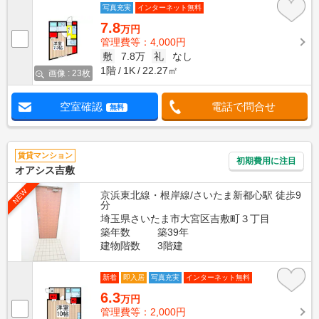
写真充実
インターネット無料
7.8
万円
管理費等：4,000円
敷
7.8万
礼
なし
1階
1K
22.27㎡
画像 : 23枚
空室確認
電話で問合せ
無料
賃貸マンション
初期費用に注目
オアシス吉敷
NEW
京浜東北線・根岸線/さいたま新都心駅 徒歩9
分
埼玉県さいたま市大宮区吉敷町３丁目
築年数
築39年
建物階数
3階建
新着
即入居
写真充実
インターネット無料
6.3
万円
管理費等：2,000円