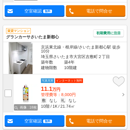
空室確認
電話で問合せ
無料
賃貸マンション
初期費用に注目
グランカーサさいたま新都心
京浜東北線・根岸線/さいたま新都心駅 徒歩
10分
埼玉県さいたま市大宮区吉敷町２丁目
築年数
築4年
建物階数
10階建
写真充実
インターネット無料
11.1
万円
管理費等：8,000円
敷
なし
礼
なし
10階
1K
21.74㎡
画像 : 18枚
空室確認
電話で問合せ
無料