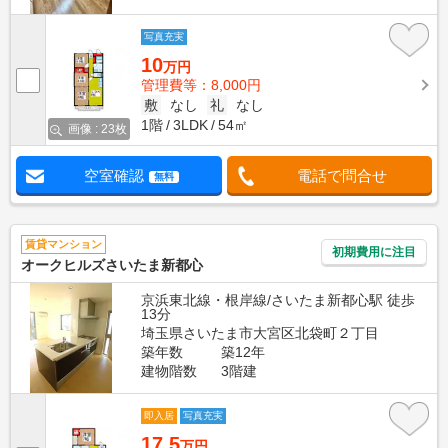
写真充実
10
万円
管理費等：8,000円
敷
なし
礼
なし
1階
3LDK
54㎡
画像 : 23枚
空室確認
電話で問合せ
無料
賃貸マンション
初期費用に注目
オークヒルズさいたま新都心
京浜東北線・根岸線/さいたま新都心駅 徒歩
13分
埼玉県さいたま市大宮区北袋町２丁目
築年数
築12年
建物階数
3階建
即入居
写真充実
17.5
万円