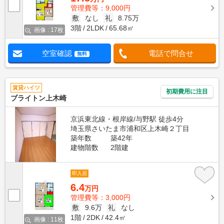
管理費等：9,000円
敷
なし
礼
8.75万
3階
2LDK
65.68㎡
画像 : 17枚
空室確認
電話で問合せ
無料
賃貸ハイツ
初期費用に注目
ブライトン上木崎
京浜東北線・根岸線/与野駅 徒歩4分
埼玉県さいたま市浦和区上木崎２丁目
築年数
築42年
建物階数
2階建
即入居
6.4
万円
管理費等：3,000円
敷
9.6万
礼
なし
1階
2DK
42.4㎡
画像 : 11枚