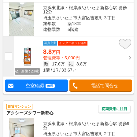
京浜東北線・根岸線/さいたま新都心駅 徒歩
12分
埼玉県さいたま市大宮区吉敷町３丁目
築年数
築18年
建物階数
5階建
写真充実
インターネット無料
8.8
万円
管理費等：5,000円
敷
17.6万
礼
8.8万
1階
1R
33.67㎡
画像 : 23枚
空室確認
電話で問合せ
無料
賃貸マンション
初期費用に注目
アクシーズタワー新都心
京浜東北線・根岸線/さいたま新都心駅 徒歩9
分
埼玉県さいたま市大宮区吉敷町２丁目