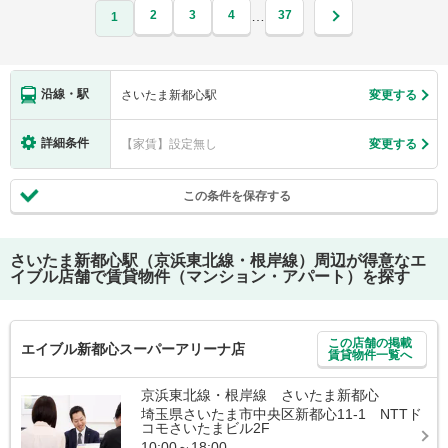
2
3
4
37
…
1
沿線・駅
さいたま新都心駅
変更する
詳細条件
【家賃】設定無し
変更する
この条件を保存する
さいたま新都心駅（京浜東北線・根岸線）
周辺が得意なエ
イブル店舗で賃貸物件（マンション・アパート）を探す
この店舗の掲載
エイブル新都心スーパーアリーナ店
賃貸物件一覧へ
京浜東北線・根岸線 さいたま新都心
埼玉県さいたま市中央区新都心11-1 NTTド
コモさいたまビル2F
10:00～18:00