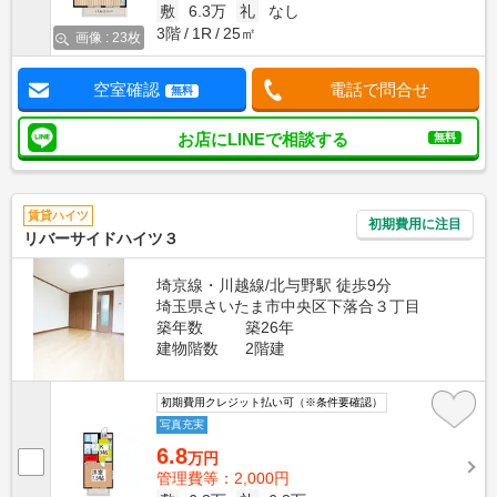
敷
6.3万
礼
なし
3階
1R
25㎡
画像 : 23枚
空室確認
電話で問合せ
無料
お店にLINEで相談する
無料
賃貸ハイツ
初期費用に注目
リバーサイドハイツ３
埼京線・川越線/北与野駅 徒歩9分
埼玉県さいたま市中央区下落合３丁目
築年数
築26年
建物階数
2階建
初期費用クレジット払い可（※条件要確認）
写真充実
6.8
万円
管理費等：2,000円