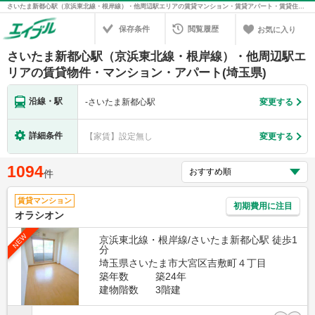
さいたま新都心駅（京浜東北線・根岸線）・他周辺駅エリアの賃貸マンション・賃貸アパート・賃貸住宅の不動産情報を検索！不動産賃貸の物件探しは、お部屋探しのエイブル
保存条件
閲覧履歴
お気に入り
さいたま新都心駅（京浜東北線・根岸線）・他周辺駅エ
リアの賃貸物件・マンション・アパート(埼玉県)
沿線・駅
-
さいたま新都心駅
変更する
詳細条件
【家賃】設定無し
変更する
1094
件
賃貸マンション
初期費用に注目
オラシオン
NEW
京浜東北線・根岸線/さいたま新都心駅 徒歩1
分
埼玉県さいたま市大宮区吉敷町４丁目
築年数
築24年
建物階数
3階建