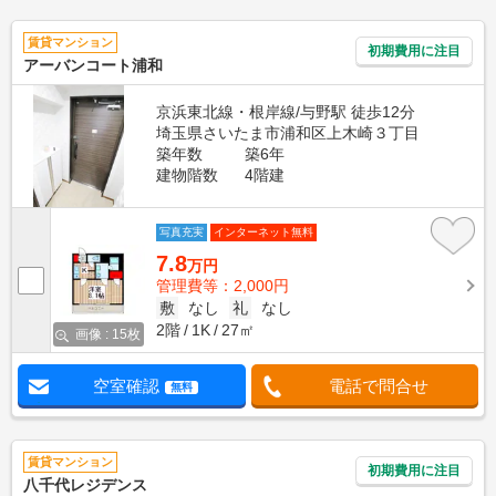
賃貸マンション
初期費用に注目
アーバンコート浦和
京浜東北線・根岸線/与野駅 徒歩12分
埼玉県さいたま市浦和区上木崎３丁目
築年数
築6年
建物階数
4階建
写真充実
インターネット無料
7.8
万円
管理費等：2,000円
敷
なし
礼
なし
2階
1K
27㎡
画像 : 15枚
空室確認
電話で問合せ
無料
賃貸マンション
初期費用に注目
八千代レジデンス