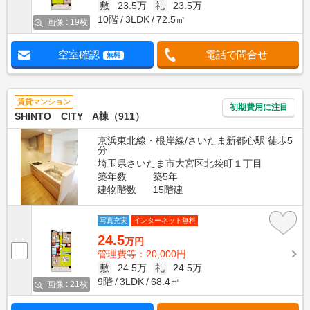
敷
23.5万
礼
23.5万
10階
3LDK
72.5㎡
画像 : 19枚
空室確認
電話で問合せ
無料
賃貸マンション
初期費用に注目
SHINTO CITY A棟（911）
京浜東北線・根岸線/さいたま新都心駅 徒歩5
分
埼玉県さいたま市大宮区北袋町１丁目
築年数
築5年
建物階数
15階建
写真充実
インターネット無料
24.5
万円
管理費等：20,000円
敷
24.5万
礼
24.5万
9階
3LDK
68.4㎡
画像 : 21枚