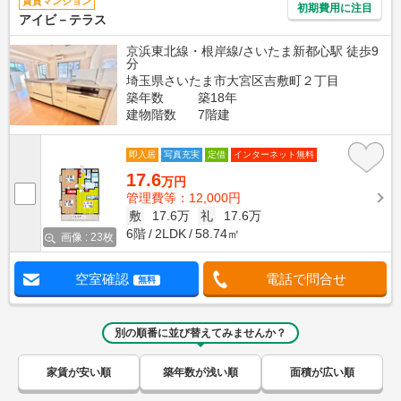
賃貸マンション
初期費用に注目
アイビ－テラス
京浜東北線・根岸線/さいたま新都心駅 徒歩9
分
埼玉県さいたま市大宮区吉敷町２丁目
築年数
築18年
建物階数
7階建
即入居
写真充実
定借
インターネット無料
17.6
万円
管理費等：12,000円
敷
17.6万
礼
17.6万
6階
2LDK
58.74㎡
画像 : 23枚
空室確認
電話で問合せ
無料
別の順番に並び替えてみませんか？
家賃が安い順
築年数が浅い順
面積が広い順