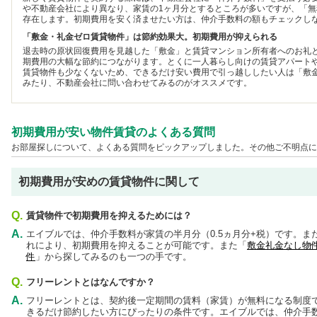
や不動産会社により異なり、家賃の1ヶ月分とするところが多いですが、「
存在します。初期費用を安く済ませたい方は、仲介手数料の額もチェックし
「敷金・礼金ゼロ賃貸物件」は節約効果大。初期費用が抑えられる
退去時の原状回復費用を見越した「敷金」と賃貸マンション所有者へのお礼
期費用の大幅な節約につながります。とくに一人暮らし向けの賃貸アパート
賃貸物件も少なくないため、できるだけ安い費用で引っ越ししたい人は「敷
みたり、不動産会社に問い合わせてみるのがオススメです。
初期費用が安い物件賃貸のよくある質問
お部屋探しについて、よくある質問をピックアップしました。その他ご不明点に
初期費用が安めの賃貸物件に関して
Q.
賃貸物件で初期費用を抑えるためには？
A.
エイブルでは、仲介手数料が家賃の半月分（0.5ヵ月分+税）です。
れにより、初期費用を抑えることが可能です。また「
敷金礼金なし物
件
」から探してみるのも一つの手です。
Q.
フリーレントとはなんですか？
A.
フリーレントとは、契約後一定期間の賃料（家賃）が無料になる制度
きるだけ節約したい方にぴったりの条件です。エイブルでは、仲介手数