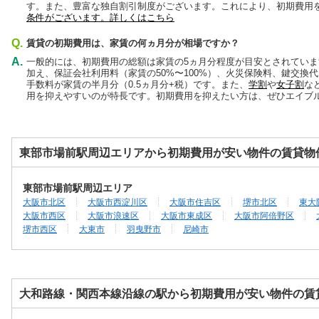
す。また、豊富な独自割引制度がございます。これにより、初期費用
条件がございます。詳しくはこちら
Q.
賃貸の初期費用は、家賃の何ヵ月分が相場ですか？
A.
一般的には、初期費用の総額は家賃の5ヵ月分程度が目安とされてい
加え、保証会社利用料（家賃の50%〜100%）、火災保険料、鍵交換
手数料が家賃の半月分（0.5ヵ月分+税）です。また、
学割
や
女子割
な
用を抑えやすいのが特長です。初期費用を抑えたい方は、ぜひエイブ
東部市場前駅周辺エリアから初期費用が安い物件の賃貸物
東部市場前駅周辺エリア
大阪市北区
大阪市西淀川区
大阪市住吉区
堺市北区
東大
大阪市西区
大阪市浪速区
大阪市東成区
大阪市阿倍野区
堺市西区
大東市
羽曳野市
尼崎市
大和路線・関西本線沿線の駅から初期費用が安い物件の賃