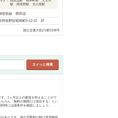
リア：
西田辺駅 昭和町駅 天王寺
駅 阿倍野駅 文の里駅
御堂筋線 西田辺
阿倍野区昭和町5-12-22 1F
国土交通大臣(7)第5338号
です。1ヶ月以上の家賃を抑えることがで
もちろん「無料の期間だけ居住する」とい
契約時には諸条件を確認しましょう。
要があります。仲介手数料の額は賃貸物件