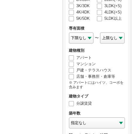
3K/3DK
3LDK(+S)
4K/4DK
4LDK(+S)
5K/5DK
5LDK以上
専有面積
〜
建物種別
アパート
マンション
戸建・テラスハウス
店舗・事務所・倉庫等
アパートにはハイツ、コーポを
含みます
建物タイプ
分譲賃貸
築年数