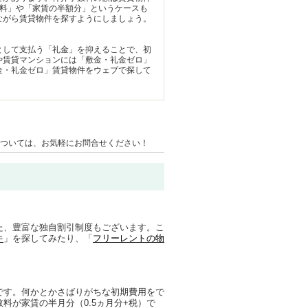
無料」や「家賃の半額分」というケースも
ながら賃貸物件を探すようにしましょう。
として支払う「礼金」を抑えることで、初
や賃貸マンションには「敷金・礼金ゼロ」
金・礼金ゼロ」賃貸物件をウェブで探して
ついては、お気軽にお問合せください！
また、豊富な独自割引制度もございます。こ
件
」を探してみたり、「
フリーレントの物
です。何かとかさばりがちな初期費用をで
料が家賃の半月分（0.5ヵ月分+税）で