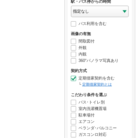
駅・バス停からの時間
バス利用を含む
画像の有無
間取図付
外観
内観
360°パノラマ写真あり
契約方式
定期借家契約を含む
定期借家契約とは
こだわり条件を選ぶ
バス･トイレ別
室内洗濯機置場
駐車場付
エアコン
ベランダ･バルコニー
ガスコンロ対応