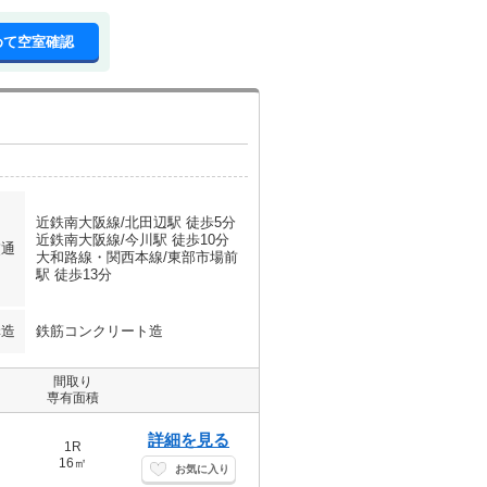
めて空室確認
近鉄南大阪線/北田辺駅 徒歩5分
近鉄南大阪線/今川駅 徒歩10分
交通
大和路線・関西本線/東部市場前
駅 徒歩13分
構造
鉄筋コンクリート造
間取り
専有面積
詳細を見る
1R
16㎡
お気に入り