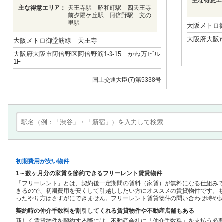
主な得意エ
主な得意エリア：
天王寺駅 昭和町駅 四天王寺
前夕陽ケ丘駅 阿倍野駅 文の
里駅
大阪メトロ
大阪府大阪市
大阪メトロ御堂筋線 天王寺
大阪府大阪市阿倍野区阿倍野筋1-3-15 かね万ビル
1F
国土交通大臣(7)第5338号
初期費用が安い物件
1～数ヶ月分の家賃を節約できるフリーレント賃貸物件
「フリーレント」とは、契約後一定期間の賃料（家賃）が無料になる仕組み
きるので、初期費用を安くして引越ししたい方にオススメの賃貸物件です。
ったやり方はさすがにできません。フリーレント賃貸物件の問い合わせ時や
契約時の仲介手数料を割引してくれる賃貸物件や不動産店舗もある
新しく賃貸物件を契約する際には、不動産会社に「仲介手数料」を支払う必