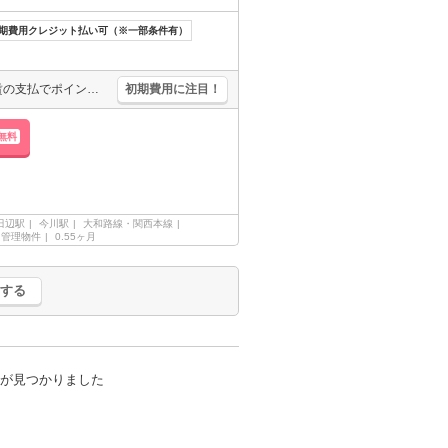
期費用クレジット払い可（※一部条件有）
エイブルWi-Fi320M無料使い放題。初期費用・家賃カード払い可。家賃の支払でポイントたまります（条件あり）。自社管理物件。引越指定業者あり。敷金・礼金なし。
初期費用に注目！
無料
田辺駅
今川駅
大和路線・関西本線
管理物件
0.55ヶ月
する
が見つかりました