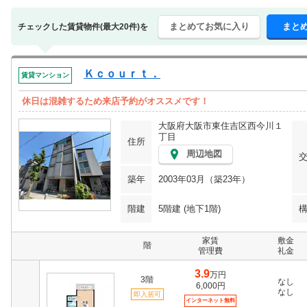
まとめてお気に入り
まと
チェックした賃貸物件(最大20件)を
Ｋｃｏｕｒｔ．
賃貸マンション
休日は混雑するため来店予約がオススメです！
大阪府大阪市東住吉区西今川１
丁目
住所
周辺地図
築年
2003年03月（築23年）
階建
5階建 (地下1階)
家賃
敷金
階
管理費
礼金
3.9
万円
3階
なし
6,000円
なし
即入居可
インターネット無料