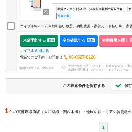
家賃クレジット払い可（※保証会社利用等条件有）
初
写真充実
来店予約する
空室確認する
初期費用を聞く
無料
無料
エイブル 西田辺店
06-6627-8126
電話でのご予約・お問合せ
大阪市東住吉区
西今川
近鉄南大阪線
北
情報登録日
2026/08/03
東部市場前駅
マンション
1R/ワンルーム
保存
この検索条件を保存する
1
件の東部市場前駅（大和路線・関西本線）・他周辺駅エリアの賃貸物件
1