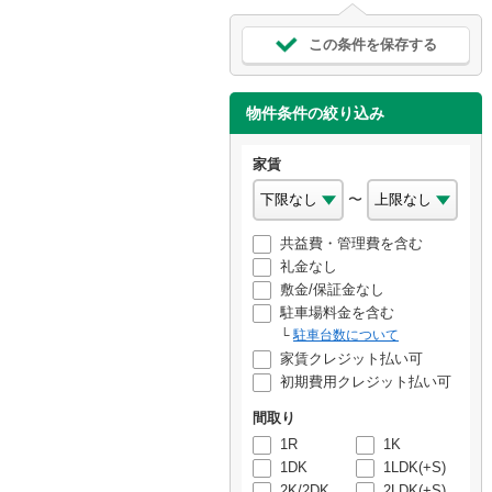
この条件を保存する
物件条件の絞り込み
家賃
〜
共益費・管理費を含む
礼金なし
敷金/保証金なし
駐車場料金を含む
駐車台数について
家賃クレジット払い可
初期費用クレジット払い可
間取り
1R
1K
1DK
1LDK(+S)
2K/2DK
2LDK(+S)