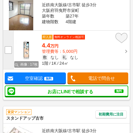
近鉄南大阪線/古市駅 徒歩3分
大阪府羽曳野市栄町
築年数
築27年
建物階数
4階建
即入居
無料オンライン相談可
4.4
万円
管理費等：5,000円
敷
なし
礼
なし
1階
1K
24㎡
画像 : 17枚
空室確認
電話で問合せ
無料
お店にLINEで相談する
無料
賃貸マンション
初期費用に注目
スタンドアップ古市
近鉄南大阪線/古市駅 徒歩3分