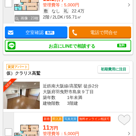
管理費等：5,000円
敷
なし
礼
22.4万
2階
2LDK
55.71㎡
画像 : 23枚
空室確認
電話で問合せ
無料
お店にLINEで相談する
無料
賃貸アパート
初期費用に注目
仮）クラリス高鷲
NEW
近鉄南大阪線/高鷲駅 徒歩2分
大阪府羽曳野市島泉９丁目
築年数
1年未満
建物階数
3階建
新着
即入居
写真充実
無料オンライン相談可
11
万円
管理費等：5,000円