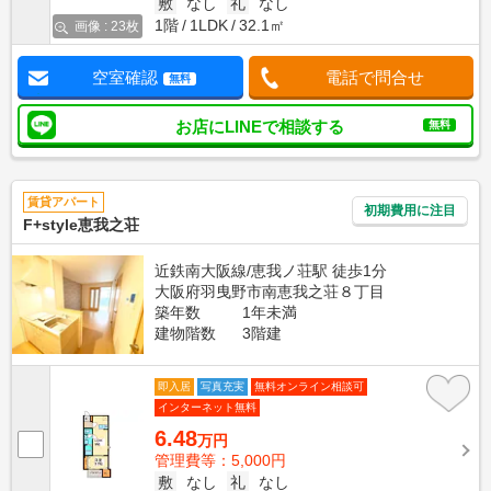
敷
なし
礼
なし
1階
1LDK
32.1㎡
画像 : 23枚
空室確認
電話で問合せ
無料
お店にLINEで相談する
無料
賃貸アパート
初期費用に注目
F+style恵我之荘
近鉄南大阪線/恵我ノ荘駅 徒歩1分
大阪府羽曳野市南恵我之荘８丁目
築年数
1年未満
建物階数
3階建
即入居
写真充実
無料オンライン相談可
インターネット無料
6.48
万円
管理費等：5,000円
敷
なし
礼
なし