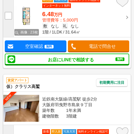
インターネット無料
6.48
万円
管理費等：5,000円
敷
なし
礼
なし
1階
1LDK
31.64㎡
画像 : 23枚
空室確認
電話で問合せ
無料
お店にLINEで相談する
無料
賃貸アパート
初期費用に注目
仮）クラリス高鷲
NEW
近鉄南大阪線/高鷲駅 徒歩2分
大阪府羽曳野市島泉９丁目
築年数
1年未満
建物階数
3階建
新着
即入居
写真充実
無料オンライン相談可