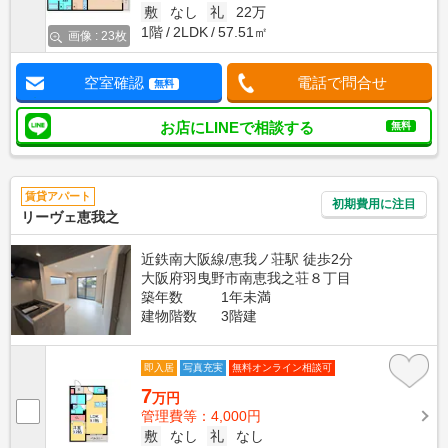
敷
なし
礼
22万
1階
2LDK
57.51㎡
画像 : 23枚
空室確認
電話で問合せ
無料
お店にLINEで相談する
無料
賃貸アパート
初期費用に注目
リーヴェ恵我之
近鉄南大阪線/恵我ノ荘駅 徒歩2分
大阪府羽曳野市南恵我之荘８丁目
築年数
1年未満
建物階数
3階建
即入居
写真充実
無料オンライン相談可
7
万円
管理費等：4,000円
敷
なし
礼
なし