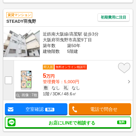
賃貸マンション
初期費用に注目
STEADY羽曳野
近鉄南大阪線/高鷲駅 徒歩3分
大阪府羽曳野市高鷲9丁目
築年数
築50年
建物階数
5階建
即入居
無料オンライン相談可
5
万円
管理費等：5,000円
敷
なし
礼
なし
1階
3DK
48.6㎡
画像 : 7枚
空室確認
電話で問合せ
無料
お店にLINEで相談する
無料