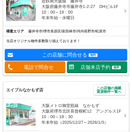
近鉄南大阪線 藤井寺
大阪府藤井寺市藤井寺1-2-27 DHビル1F
10：00～18：00
年末年始・水曜日
得意エリア
藤井寺市/堺市美原区/富田林市/河内長野市/松原市
当店オリジナル物件多数取り揃えております！
この店舗に問合せる
無料
電話で問合せ
店舗来店予約
無料
この店舗の掲載
エイブルなかもず店
賃貸物件一覧へ
大阪メトロ御堂筋線 なかもず
大阪府堺市北区長曾根町12 アングルス1F
10：00～18：30
年末年始（2025/12/27～2026/1/3）