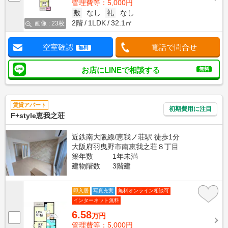
管理費等：5,000円
敷
なし
礼
なし
2階
1LDK
32.1㎡
画像 : 23枚
空室確認
電話で問合せ
無料
お店にLINEで相談する
無料
賃貸アパート
初期費用に注目
F+style恵我之荘
近鉄南大阪線/恵我ノ荘駅 徒歩1分
大阪府羽曳野市南恵我之荘８丁目
築年数
1年未満
建物階数
3階建
即入居
写真充実
無料オンライン相談可
インターネット無料
6.58
万円
管理費等：5,000円