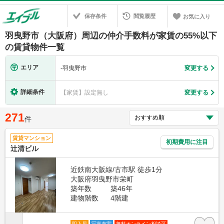
保存条件
閲覧履歴
お気に入り
羽曳野市（大阪府）周辺の仲介手数料が家賃の55%以下
の賃貸物件一覧
エリア
-
羽曳野市
変更する
詳細条件
【家賃】設定無し
変更する
271
件
賃貸マンション
初期費用に注目
辻清ビル
近鉄南大阪線/古市駅 徒歩1分
大阪府羽曳野市栄町
築年数
築46年
建物階数
4階建
即入居
写真充実
無料オンライン相談可