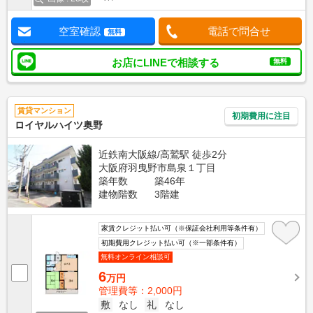
空室確認
電話で問合せ
無料
お店にLINEで相談する
無料
賃貸マンション
初期費用に注目
ロイヤルハイツ奥野
近鉄南大阪線/高鷲駅 徒歩2分
大阪府羽曳野市島泉１丁目
築年数
築46年
建物階数
3階建
家賃クレジット払い可（※保証会社利用等条件有）
初期費用クレジット払い可（※一部条件有）
無料オンライン相談可
6
万円
管理費等：2,000円
敷
なし
礼
なし