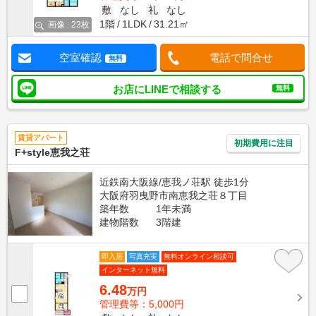
敷
なし
礼
なし
1階
1LDK
31.21㎡
画像 : 23枚
空室確認
電話で問合せ
無料
お店にLINEで相談する
無料
賃貸アパート
初期費用に注目
F+style恵我之荘
近鉄南大阪線/恵我ノ荘駅 徒歩1分
大阪府羽曳野市南恵我之荘８丁目
築年数
1年未満
建物階数
3階建
即入居
写真充実
無料オンライン相談可
インターネット無料
6.48
万円
管理費等：5,000円