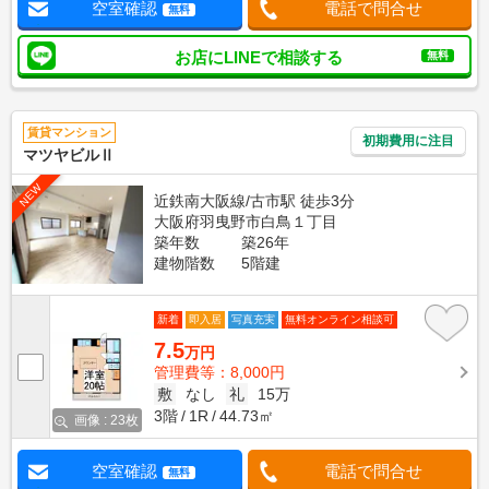
空室確認
電話で問合せ
無料
お店にLINEで相談する
無料
賃貸マンション
初期費用に注目
マツヤビルⅡ
NEW
近鉄南大阪線/古市駅 徒歩3分
大阪府羽曳野市白鳥１丁目
築年数
築26年
建物階数
5階建
新着
即入居
写真充実
無料オンライン相談可
7.5
万円
管理費等：8,000円
敷
なし
礼
15万
3階
1R
44.73㎡
画像 : 23枚
空室確認
電話で問合せ
無料