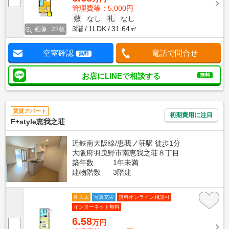
管理費等：5,000円
敷
なし
礼
なし
3階
1LDK
31.64㎡
画像 : 23枚
空室確認
電話で問合せ
無料
お店にLINEで相談する
無料
賃貸アパート
初期費用に注目
F+style恵我之荘
近鉄南大阪線/恵我ノ荘駅 徒歩1分
大阪府羽曳野市南恵我之荘８丁目
築年数
1年未満
建物階数
3階建
即入居
写真充実
無料オンライン相談可
インターネット無料
6.58
万円