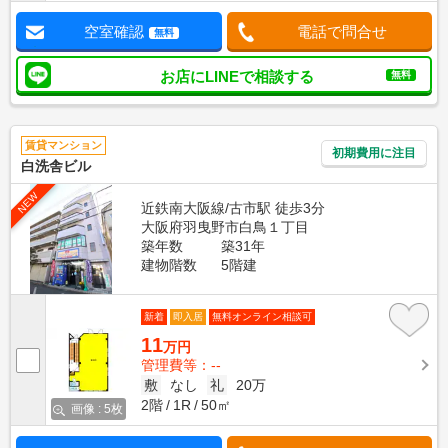
空室確認
電話で問合せ
無料
お店にLINEで相談する
無料
賃貸マンション
初期費用に注目
白洗舎ビル
NEW
近鉄南大阪線/古市駅 徒歩3分
大阪府羽曳野市白鳥１丁目
築年数
築31年
建物階数
5階建
新着
即入居
無料オンライン相談可
11
万円
管理費等：--
敷
なし
礼
20万
2階
1R
50㎡
画像 : 5枚