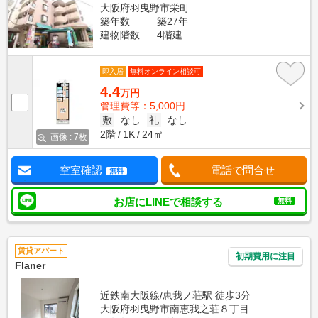
大阪府羽曳野市栄町
築年数
築27年
建物階数
4階建
即入居
無料オンライン相談可
4.4
万円
管理費等：5,000円
敷
なし
礼
なし
2階
1K
24㎡
画像 : 7枚
空室確認
電話で問合せ
無料
お店にLINEで相談する
無料
賃貸アパート
初期費用に注目
Flaner
近鉄南大阪線/恵我ノ荘駅 徒歩3分
大阪府羽曳野市南恵我之荘８丁目