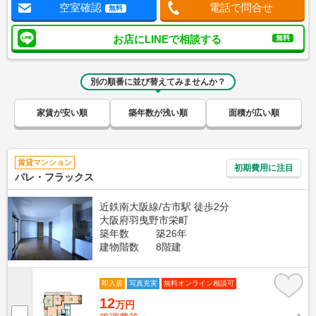
空室確認
電話で問合せ
無料
お店にLINEで相談する
無料
別の順番に並び替えてみませんか？
家賃が安い順
築年数が浅い順
面積が広い順
賃貸マンション
初期費用に注目
パレ・フラックス
近鉄南大阪線/古市駅 徒歩2分
大阪府羽曳野市栄町
築年数
築26年
建物階数
8階建
即入居
写真充実
無料オンライン相談可
12
万円