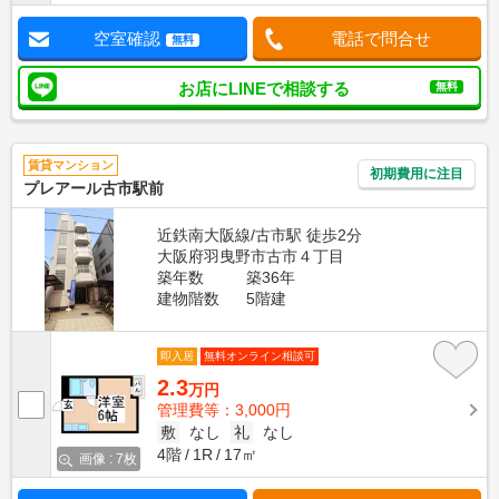
空室確認
電話で問合せ
無料
お店にLINEで相談する
無料
賃貸マンション
初期費用に注目
プレアール古市駅前
近鉄南大阪線/古市駅 徒歩2分
大阪府羽曳野市古市４丁目
築年数
築36年
建物階数
5階建
即入居
無料オンライン相談可
2.3
万円
管理費等：3,000円
敷
なし
礼
なし
4階
1R
17㎡
画像 : 7枚