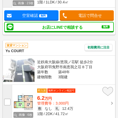
1階
1LDK
30.4㎡
画像 : 23枚
空室確認
電話で問合せ
無料
お店にLINEで相談する
無料
賃貸マンション
初期費用に注目
Ys COURT
近鉄南大阪線/恵我ノ荘駅 徒歩2分
大阪府羽曳野市南恵我之荘８丁目
築年数
築48年
建物階数
3階建
即入居
無料オンライン相談可
6.2
万円
管理費等：3,000円
敷
なし
礼
12.4万
1階
2DK
41.72㎡
画像 : 6枚