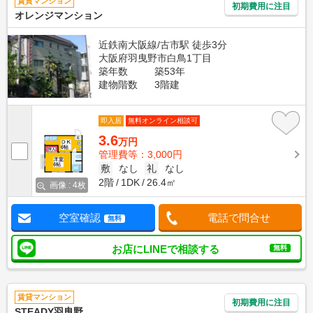
賃貸マンション
初期費用に注目
オレンジマンション
近鉄南大阪線/古市駅 徒歩3分
大阪府羽曳野市白鳥1丁目
築年数
築53年
建物階数
3階建
即入居
無料オンライン相談可
3.6
万円
管理費等：3,000円
敷
なし
礼
なし
2階
1DK
26.4㎡
画像 : 4枚
空室確認
電話で問合せ
無料
お店にLINEで相談する
無料
賃貸マンション
初期費用に注目
STEADY羽曳野