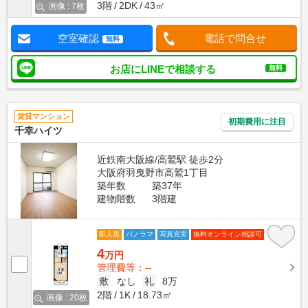
3階
2DK
43㎡
画像 : 7枚
空室確認
電話で問合せ
無料
お店にLINEで相談する
無料
賃貸マンション
初期費用に注目
千幸ハイツ
近鉄南大阪線/高鷲駅 徒歩2分
大阪府羽曳野市高鷲1丁目
築年数
築37年
建物階数
3階建
即入居
パノラマ
写真充実
無料オンライン相談可
4
万円
管理費等：--
敷
なし
礼
8万
2階
1K
18.73㎡
画像 : 20枚