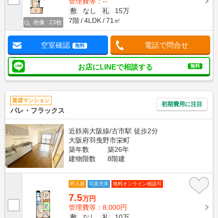
管理費等：--
敷
なし
礼
15万
7階
4LDK
71㎡
画像 : 23枚
空室確認
電話で問合せ
無料
お店にLINEで相談する
無料
賃貸マンション
初期費用に注目
パレ・フラックス
近鉄南大阪線/古市駅 徒歩2分
大阪府羽曳野市栄町
築年数
築26年
建物階数
8階建
即入居
写真充実
無料オンライン相談可
7.5
万円
管理費等：8,000円
敷
なし
礼
10万