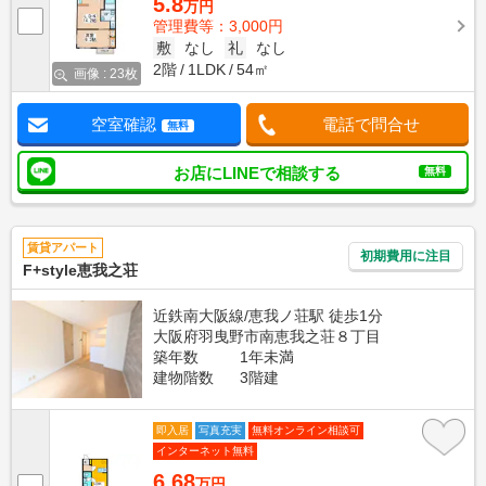
5.8
万円
管理費等：3,000円
敷
なし
礼
なし
2階
1LDK
54㎡
画像 : 23枚
空室確認
電話で問合せ
無料
お店にLINEで相談する
無料
賃貸アパート
初期費用に注目
F+style恵我之荘
近鉄南大阪線/恵我ノ荘駅 徒歩1分
大阪府羽曳野市南恵我之荘８丁目
築年数
1年未満
建物階数
3階建
即入居
写真充実
無料オンライン相談可
インターネット無料
6.68
万円