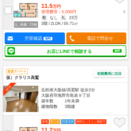
11.5
万円
管理費等：5,000円
敷
なし
礼
23万
3階
2LDK
55.71㎡
画像 : 23枚
空室確認
電話で問合せ
無料
お店にLINEで相談する
無料
賃貸アパート
初期費用に注目
仮）クラリス高鷲
NEW
近鉄南大阪線/高鷲駅 徒歩2分
大阪府羽曳野市島泉９丁目
築年数
1年未満
建物階数
3階建
新着
即入居
写真充実
無料オンライン相談可
11.2
万円