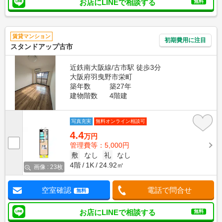
お店にLINEで相談する
無料
賃貸マンション
初期費用に注目
スタンドアップ古市
近鉄南大阪線/古市駅 徒歩3分
大阪府羽曳野市栄町
築年数
築27年
建物階数
4階建
写真充実
無料オンライン相談可
4.4
万円
管理費等：5,000円
敷
なし
礼
なし
4階
1K
24.92㎡
画像 : 23枚
空室確認
電話で問合せ
無料
お店にLINEで相談する
無料