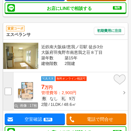
お店にLINEで相談する
無料
賃貸コーポ
初期費用に注目
エスペランサ
近鉄南大阪線/恵我ノ荘駅 徒歩3分
大阪府羽曳野市南恵我之荘８丁目
築年数
築15年
建物階数
2階建
写真充実
無料オンライン相談可
7
万円
管理費等：2,900円
敷
なし
礼
9万
2階
1LDK
48.6㎡
画像 : 17枚
空室確認
電話で問合せ
無料