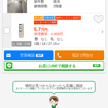
築年数
築浅
建物階数
2階建
即入居
写真充実
無料オンライン相談可
インターネット無料
5.7
万円
管理費等：4,000円
敷
なし
礼
なし
1階
1K
27.15㎡
画像 : 23枚
空室確認
電話で問合せ
無料
お店にLINEで相談する
無料
物件が見つからなかったら店舗に相談
まだネットに掲載していないオススメ賃貸物件がある場合がございます