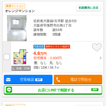
賃貸マンション
初期費用に注目
オレンジマンション
近鉄南大阪線/古市駅 徒歩3分
大阪府羽曳野市白鳥1丁目
築年数
築53年
建物階数
3階建
写真充実
無料オンライン相談可
4.6
万円
管理費等：3,000円
敷
なし
礼
なし
3階
1DK
34.7㎡
画像 : 20枚
空室確認
電話で問合せ
無料
お店にLINEで相談する
無料