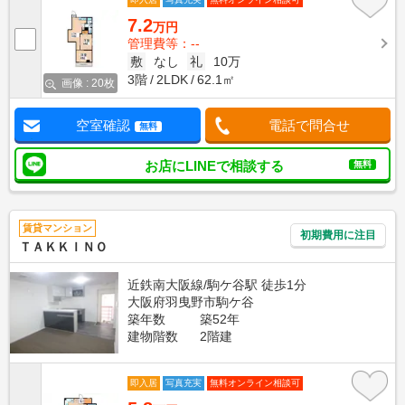
7.2
万円
管理費等：--
敷
なし
礼
10万
3階
2LDK
62.1㎡
画像 : 20枚
空室確認
電話で問合せ
無料
お店にLINEで相談する
無料
賃貸マンション
初期費用に注目
ＴＡＫＫＩＮＯ
近鉄南大阪線/駒ケ谷駅 徒歩1分
大阪府羽曳野市駒ケ谷
築年数
築52年
建物階数
2階建
即入居
写真充実
無料オンライン相談可