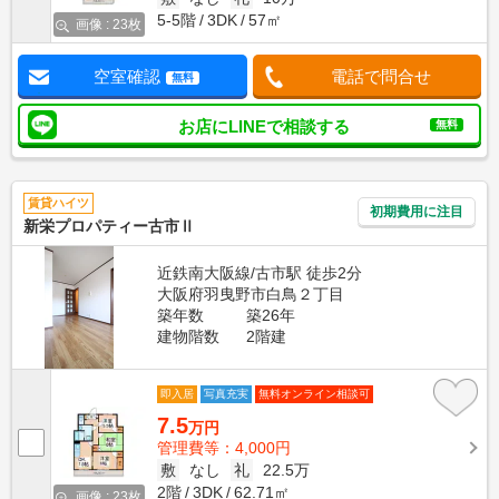
5-5階
3DK
57㎡
画像 : 23枚
空室確認
電話で問合せ
無料
お店にLINEで相談する
無料
賃貸ハイツ
初期費用に注目
新栄プロパティー古市Ⅱ
近鉄南大阪線/古市駅 徒歩2分
大阪府羽曳野市白鳥２丁目
築年数
築26年
建物階数
2階建
即入居
写真充実
無料オンライン相談可
7.5
万円
管理費等：4,000円
敷
なし
礼
22.5万
2階
3DK
62.71㎡
画像 : 23枚