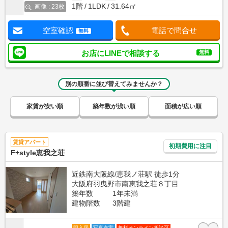
1階
1LDK
31.64㎡
画像 : 23枚
空室確認
電話で問合せ
無料
お店にLINEで相談する
無料
別の順番に並び替えてみませんか？
家賃が安い順
築年数が浅い順
面積が広い順
賃貸アパート
初期費用に注目
F+style恵我之荘
近鉄南大阪線/恵我ノ荘駅 徒歩1分
大阪府羽曳野市南恵我之荘８丁目
築年数
1年未満
建物階数
3階建
即入居
写真充実
無料オンライン相談可