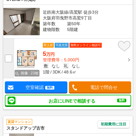
近鉄南大阪線/高鷲駅 徒歩3分
大阪府羽曳野市高鷲9丁目
築年数
築50年
建物階数
5階建
即入居
写真充実
無料オンライン相談可
5
万円
管理費等：5,000円
敷
なし
礼
なし
1階
3DK
48.6㎡
画像 : 23枚
空室確認
電話で問合せ
無料
お店にLINEで相談する
無料
賃貸マンション
初期費用に注目
スタンドアップ古市