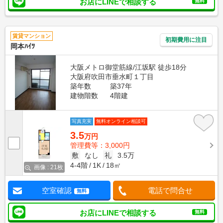
お店にLINEで相談する
無料
賃貸マンション
初期費用に注目
岡本ﾊｲﾂ
大阪メトロ御堂筋線/江坂駅 徒歩18分
大阪府吹田市垂水町１丁目
築年数
築37年
建物階数
4階建
写真充実
無料オンライン相談可
3.5
万円
管理費等：3,000円
敷
なし
礼
3.5万
4-4階
1K
18㎡
画像 : 21枚
空室確認
電話で問合せ
無料
お店にLINEで相談する
無料