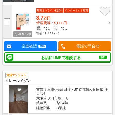
無料オンライン相談可
インターネット無料
3.7
万円
管理費等：5,000円
敷
なし
礼
なし
3階
1R
17㎡
画像 : 7枚
空室確認
電話で問合せ
無料
お店にLINEで相談する
無料
賃貸マンション
クレールメゾン
東海道本線<琵琶湖線・JR京都線>/吹田駅 徒
歩1分
大阪府吹田市朝日町
築年数
築24年
建物階数
8階建