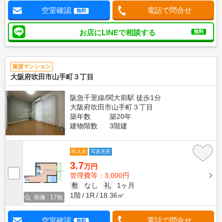
空室確認
電話で問合せ
無料
お店にLINEで相談する
無料
賃貸マンション
大阪府吹田市山手町３丁目
阪急千里線/関大前駅 徒歩1分
大阪府吹田市山手町３丁目
築年数
築20年
建物階数
3階建
即入居
写真充実
3.7
万円
管理費等：3,000円
敷
なし
礼
1ヶ月
1階
1R
18.36㎡
画像 : 17枚
空室確認
電話で問合せ
無料