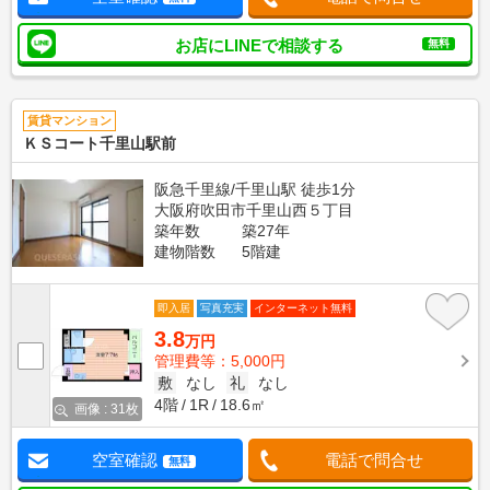
お店にLINEで相談する
無料
賃貸マンション
ＫＳコート千里山駅前
阪急千里線/千里山駅 徒歩1分
大阪府吹田市千里山西５丁目
築年数
築27年
建物階数
5階建
即入居
写真充実
インターネット無料
3.8
万円
管理費等：5,000円
敷
なし
礼
なし
4階
1R
18.6㎡
画像 : 31枚
空室確認
電話で問合せ
無料