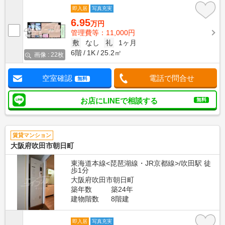
即入居
写真充実
6.95
万円
管理費等：11,000円
敷
なし
礼
1ヶ月
6階
1K
25.2㎡
画像 : 22枚
空室確認
電話で問合せ
無料
お店にLINEで相談する
無料
賃貸マンション
大阪府吹田市朝日町
東海道本線<琵琶湖線・JR京都線>/吹田駅 徒
歩1分
大阪府吹田市朝日町
築年数
築24年
建物階数
8階建
即入居
写真充実