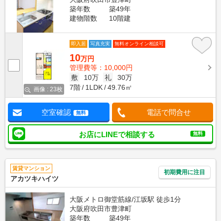
築年数
築49年
建物階数
10階建
即入居
写真充実
無料オンライン相談可
10
万円
管理費等：10,000円
敷
10万
礼
30万
7階
1LDK
49.76㎡
画像 : 23枚
空室確認
電話で問合せ
無料
お店にLINEで相談する
無料
賃貸マンション
初期費用に注目
アカツキハイツ
大阪メトロ御堂筋線/江坂駅 徒歩1分
大阪府吹田市豊津町
築年数
築49年