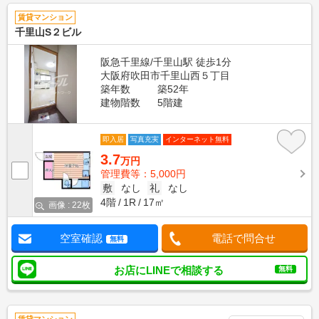
賃貸マンション
千里山S２ビル
阪急千里線/千里山駅 徒歩1分
大阪府吹田市千里山西５丁目
築年数
築52年
建物階数
5階建
即入居
写真充実
インターネット無料
3.7
万円
管理費等：5,000円
敷
なし
礼
なし
4階
1R
17㎡
画像 : 22枚
空室確認
電話で問合せ
無料
お店にLINEで相談する
無料