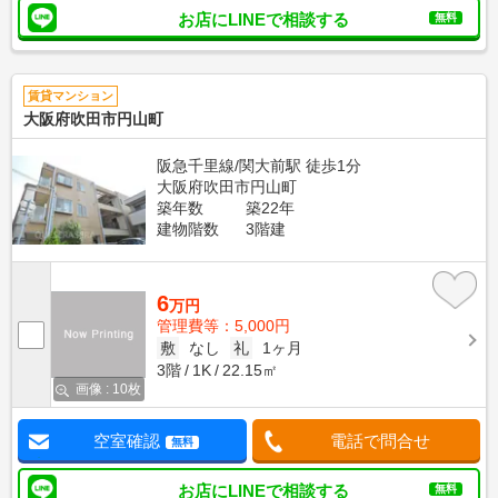
お店にLINEで相談する
無料
賃貸マンション
大阪府吹田市円山町
阪急千里線/関大前駅 徒歩1分
大阪府吹田市円山町
築年数
築22年
建物階数
3階建
6
万円
管理費等：5,000円
敷
なし
礼
1ヶ月
3階
1K
22.15㎡
画像 : 10枚
空室確認
電話で問合せ
無料
お店にLINEで相談する
無料