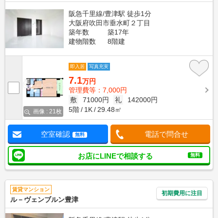
阪急千里線/豊津駅 徒歩1分
大阪府吹田市垂水町２丁目
築年数
築17年
建物階数
8階建
即入居
写真充実
7.1
万円
管理費等：7,000円
敷
71000円
礼
142000円
5階
1K
29.48㎡
画像 : 21枚
空室確認
電話で問合せ
無料
お店にLINEで相談する
無料
賃貸マンション
初期費用に注目
ル－ヴェンブルン豊津