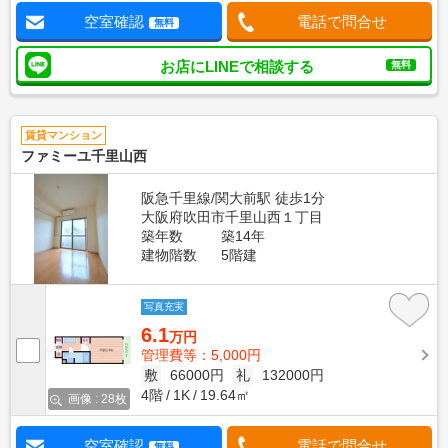
空室確認
電話で問合せ
無料
お店にLINEで相談する
無料
賃貸マンション
ファミーユ千里山西
阪急千里線/関大前駅 徒歩1分
大阪府吹田市千里山西１丁目
築年数
築14年
建物階数
5階建
写真充実
6.1
万円
管理費等：5,000円
敷
66000円
礼
132000円
4階
1K
19.64㎡
画像 : 28枚
空室確認
電話で問合せ
無料