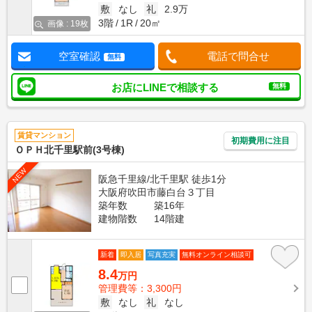
敷
なし
礼
2.9万
3階
1R
20㎡
画像 : 19枚
空室確認
電話で問合せ
無料
お店にLINEで相談する
無料
賃貸マンション
初期費用に注目
ＯＰＨ北千里駅前(3号棟)
NEW
阪急千里線/北千里駅 徒歩1分
大阪府吹田市藤白台３丁目
築年数
築16年
建物階数
14階建
新着
即入居
写真充実
無料オンライン相談可
8.4
万円
管理費等：3,300円
敷
なし
礼
なし