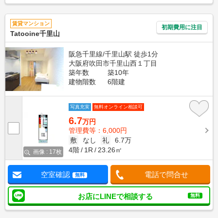
賃貸マンション
初期費用に注目
Tatooine千里山
阪急千里線/千里山駅 徒歩1分
大阪府吹田市千里山西１丁目
築年数
築10年
建物階数
6階建
写真充実
無料オンライン相談可
6.7
万円
管理費等：6,000円
敷
なし
礼
6.7万
4階
1R
23.26㎡
画像 : 17枚
空室確認
電話で問合せ
無料
お店にLINEで相談する
無料