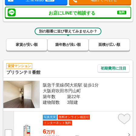
お店にLINEで相談する
無料
別の順番に並び替えてみませんか？
家賃が安い順
築年数が浅い順
面積が広い順
賃貸マンション
初期費用に注目
ブリランテⅡ番館
阪急千里線/関大前駅 徒歩1分
大阪府吹田市円山町
築年数
築22年
建物階数
3階建
写真充実
無料オンライン相談可
インターネット無料
6
万円