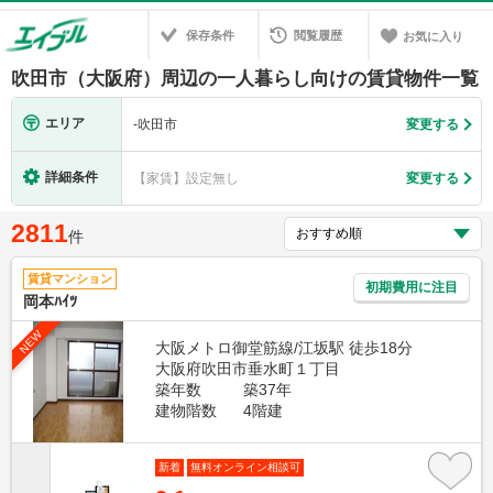
保存条件
閲覧履歴
お気に入り
吹田市（大阪府）周辺の一人暮らし向けの賃貸物件一覧
エリア
-
吹田市
変更する
詳細条件
【家賃】設定無し
変更する
2811
件
賃貸マンション
初期費用に注目
岡本ﾊｲﾂ
NEW
大阪メトロ御堂筋線/江坂駅 徒歩18分
大阪府吹田市垂水町１丁目
築年数
築37年
建物階数
4階建
新着
無料オンライン相談可