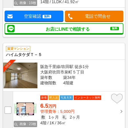
14階
1LDK
41.92㎡
画像 : 19枚
空室確認
電話で問合せ
無料
お店にLINEで相談する
無料
賃貸マンション
ハイムタケダＴ－５
NEW
阪急千里線/吹田駅 徒歩1分
大阪府吹田市泉町５丁目
築年数
築34年
建物階数
4階建
新着
即入居
写真充実
インターネット無料
6.5
万円
管理費等：5,000円
敷
1ヶ月
礼
2ヶ月
4階
1K
36㎡
画像 : 23枚