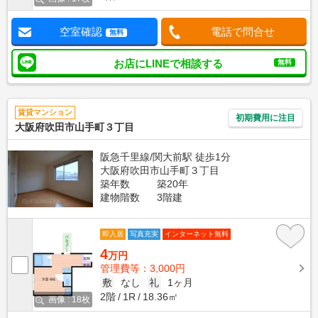
空室確認
電話で問合せ
無料
お店にLINEで相談する
無料
賃貸マンション
初期費用に注目
大阪府吹田市山手町３丁目
阪急千里線/関大前駅 徒歩1分
大阪府吹田市山手町３丁目
築年数
築20年
建物階数
3階建
即入居
写真充実
インターネット無料
4
万円
管理費等：3,000円
敷
なし
礼
1ヶ月
2階
1R
18.36㎡
画像 : 18枚