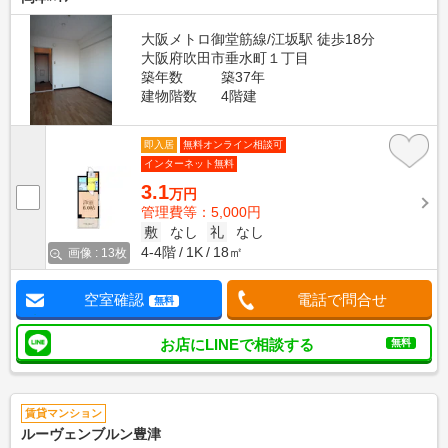
大阪メトロ御堂筋線/江坂駅 徒歩18分
大阪府吹田市垂水町１丁目
築年数
築37年
建物階数
4階建
即入居
無料オンライン相談可
インターネット無料
3.1
万円
管理費等：5,000円
敷
なし
礼
なし
4-4階
1K
18㎡
画像 : 13枚
空室確認
電話で問合せ
無料
お店にLINEで相談する
無料
賃貸マンション
ルーヴェンブルン豊津