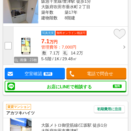
阪急千里線/豊津駅 徒歩1分
大阪府吹田市垂水町２丁目
築年数
築17年
建物階数
8階建
写真充実
無料オンライン相談可
7.1
万円
管理費等：7,000円
敷
7.1万
礼
14.2万
5-5階
1K
29.48㎡
画像 : 23枚
空室確認
電話で問合せ
無料
お店にLINEで相談する
無料
賃貸マンション
初期費用に注目
アカツキハイツ
大阪メトロ御堂筋線/江坂駅 徒歩1分
大阪府吹田市豊津町