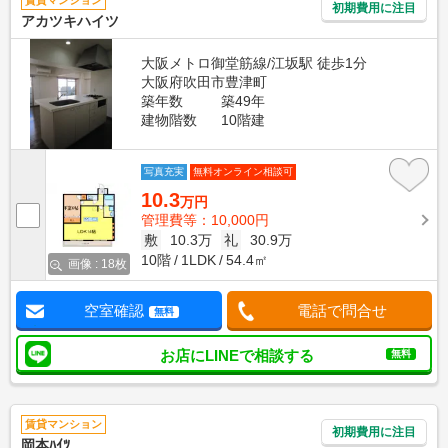
賃貸マンション
初期費用に注目
アカツキハイツ
大阪メトロ御堂筋線/江坂駅 徒歩1分
大阪府吹田市豊津町
築年数
築49年
建物階数
10階建
写真充実
無料オンライン相談可
10.3
万円
管理費等：10,000円
敷
10.3万
礼
30.9万
10階
1LDK
54.4㎡
画像 : 18枚
空室確認
電話で問合せ
無料
お店にLINEで相談する
無料
賃貸マンション
初期費用に注目
岡本ﾊｲﾂ