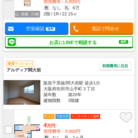
管理費等：5,000円
敷
なし
礼
6万
2階
1R
22.15㎡
画像 : 23枚
空室確認
電話で問合せ
無料
お店にLINEで相談する
無料
賃貸マンション
初期費用に注目
アルディア関大前
阪急千里線/関大前駅 徒歩1分
大阪府吹田市山手町３丁目
築年数
築20年
建物階数
3階建
即入居
写真充実
インターネット無料
4
万円
管理費等：3,000円
敷
なし
礼
1ヶ月