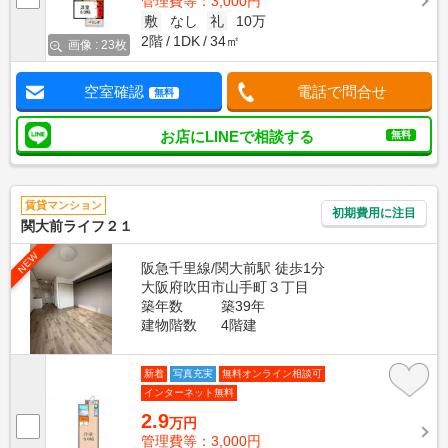
管理費等：3,000円
敷
なし
礼
10万
2階
1DK
34㎡
画像 : 23枚
空室確認
電話で問合せ
無料
お店にLINEで相談する
無料
賃貸マンション
初期費用に注目
関大前ライフ２１
NEW
阪急千里線/関大前駅 徒歩1分
大阪府吹田市山手町３丁目
築年数
築39年
建物階数
4階建
新着
写真充実
無料オンライン相談可
インターネット無料
2.9
万円
管理費等：3,000円