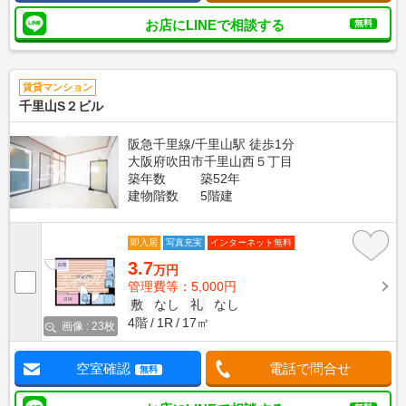
お店にLINEで相談する
無料
賃貸マンション
千里山S２ビル
阪急千里線/千里山駅 徒歩1分
大阪府吹田市千里山西５丁目
築年数
築52年
建物階数
5階建
即入居
写真充実
インターネット無料
3.7
万円
管理費等：5,000円
敷
なし
礼
なし
4階
1R
17㎡
画像 : 23枚
空室確認
電話で問合せ
無料