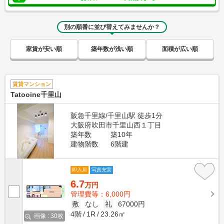
別の順番に並び替えてみませんか？
家賃が安い順
築年数が浅い順
面積が広い順
賃貸マンション
Tatooine千里山
阪急千里線/千里山駅 徒歩1分
大阪府吹田市千里山西１丁目
築年数
築10年
建物階数
6階建
即入居
写真充実
6.7
万円
管理費等：6,000円
敷
なし
礼
67000円
4階
1R
23.26㎡
画像 : 30枚