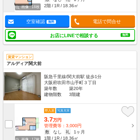
2階
1R
18.36㎡
画像 : 18枚
空室確認
電話で問合せ
無料
お店にLINEで相談する
無料
賃貸マンション
アルディア関大前
阪急千里線/関大前駅 徒歩1分
大阪府吹田市山手町３丁目
築年数
築20年
建物階数
3階建
即入居
写真充実
3.7
万円
管理費等：3,000円
敷
なし
礼
1ヶ月
1階
1R
18.36㎡
画像 : 17枚