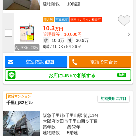
建物階数
10階建
即入居
写真充実
無料オンライン相談可
10.3
万円
管理費等：10,000円
敷
10.3万
礼
30.9万
9階
1LDK
54.36㎡
画像 : 23枚
空室確認
電話で問合せ
無料
お店にLINEで相談する
無料
賃貸マンション
初期費用に注目
千里山S2ビル
阪急千里線/千里山駅 徒歩1分
大阪府吹田市千里山西５丁目
築年数
築52年
建物階数
5階建