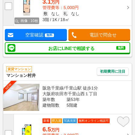
3.1
万円
管理費等：5,000円
敷
なし
礼
なし
3階
1K
18㎡
画像 : 10枚
空室確認
電話で問合せ
無料
お店にLINEで相談する
無料
賃貸マンション
初期費用に注目
マンション村井
NEW
阪急千里線/千里山駅 徒歩1分
大阪府吹田市千里山西１丁目
築年数
築53年
建物階数
5階建
新着
即入居
写真充実
無料オンライン相談可
6.5
万円