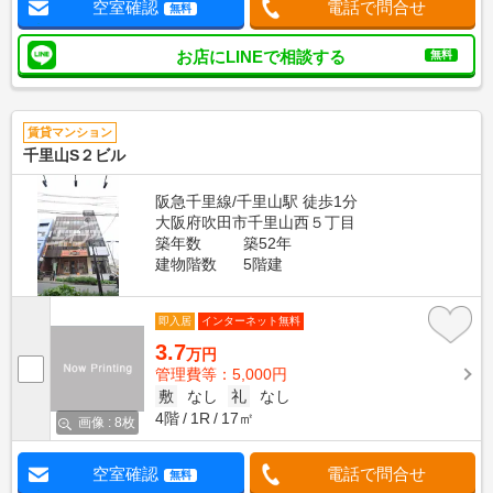
空室確認
電話で問合せ
無料
お店にLINEで相談する
無料
賃貸マンション
千里山S２ビル
阪急千里線/千里山駅 徒歩1分
大阪府吹田市千里山西５丁目
築年数
築52年
建物階数
5階建
即入居
インターネット無料
3.7
万円
管理費等：5,000円
敷
なし
礼
なし
4階
1R
17㎡
画像 : 8枚
空室確認
電話で問合せ
無料