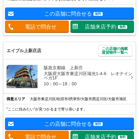
この店舗に問合せる
無料
電話で問合せ
店舗来店予約
無料
この店舗の掲載
エイブル上新庄店
賃貸物件一覧へ
阪急京都線 上新庄
大阪府大阪市東淀川区瑞光1-4-6 レオナイン
ベガ1F
10：00～18：00
得意エリア
大阪市東淀川区/吹田市/摂津市/大阪市西淀川区/大阪市旭区
”ここに住みたい”が見つかるまで寄り添います。
この店舗に問合せる
無料
電話で問合せ
店舗来店予約
無料