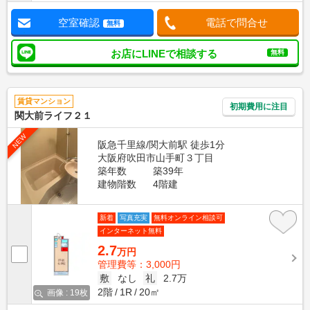
空室確認
電話で問合せ
無料
お店にLINEで相談する
無料
賃貸マンション
初期費用に注目
関大前ライフ２１
NEW
阪急千里線/関大前駅 徒歩1分
大阪府吹田市山手町３丁目
築年数
築39年
建物階数
4階建
新着
写真充実
無料オンライン相談可
インターネット無料
2.7
万円
管理費等：3,000円
敷
なし
礼
2.7万
2階
1R
20㎡
画像 : 19枚