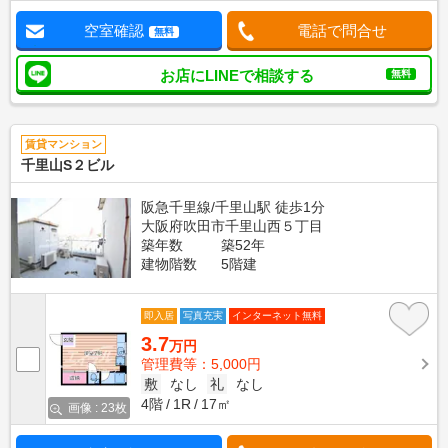
空室確認
電話で問合せ
無料
お店にLINEで相談する
無料
賃貸マンション
千里山S２ビル
阪急千里線/千里山駅 徒歩1分
大阪府吹田市千里山西５丁目
築年数
築52年
建物階数
5階建
即入居
写真充実
インターネット無料
3.7
万円
管理費等：5,000円
敷
なし
礼
なし
4階
1R
17㎡
画像 : 23枚