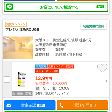
お店にLINEで相談する
無料
賃貸マンション
初期費用に注目
プレジオ江坂ROUGE
大阪メトロ御堂筋線/江坂駅 徒歩2分
大阪府吹田市豊津町
築年数
築3年
建物階数
15階建 (地下1階)
写真充実
無料オンライン相談可
インターネット無料
13.9
万円
管理費等：10,000円
敷
なし
礼
13.9万
14階
1LDK
36.74㎡
画像 : 23枚
空室確認
電話で問合せ
無料