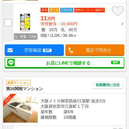
新着
即入居
写真充実
無料オンライン相談可
11
万円
管理費等：10,000円
敷
10万
礼
40万
8階
1LDK
36.96㎡
画像 : 23枚
空室確認
電話で問合せ
無料
お店にLINEで相談する
無料
賃貸マンション
初期費用に注目
第26関根マンション
NEW
大阪メトロ御堂筋線/江坂駅 徒歩2分
大阪府吹田市江坂町１丁目
築年数
築6年
建物階数
15階建