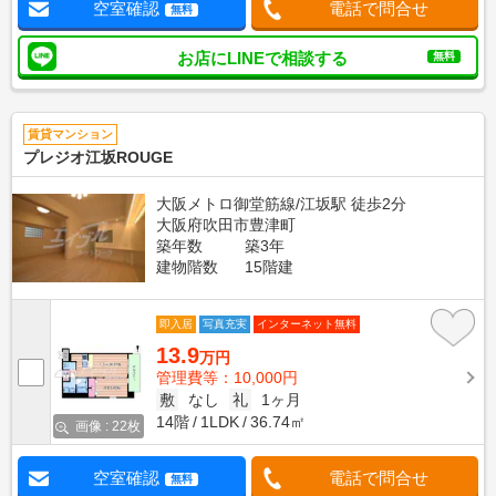
空室確認
電話で問合せ
無料
お店にLINEで相談する
無料
賃貸マンション
プレジオ江坂ROUGE
大阪メトロ御堂筋線/江坂駅 徒歩2分
大阪府吹田市豊津町
築年数
築3年
建物階数
15階建
即入居
写真充実
インターネット無料
13.9
万円
管理費等：10,000円
敷
なし
礼
1ヶ月
14階
1LDK
36.74㎡
画像 : 22枚
空室確認
電話で問合せ
無料