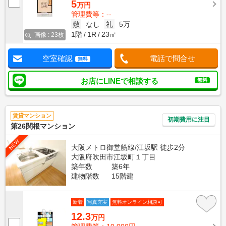
5
万円
管理費等：--
敷
なし
礼
5万
1階
1R
23㎡
画像 : 23枚
空室確認
電話で問合せ
無料
お店にLINEで相談する
無料
賃貸マンション
初期費用に注目
第26関根マンション
NEW
大阪メトロ御堂筋線/江坂駅 徒歩2分
大阪府吹田市江坂町１丁目
築年数
築6年
建物階数
15階建
新着
写真充実
無料オンライン相談可
12.3
万円