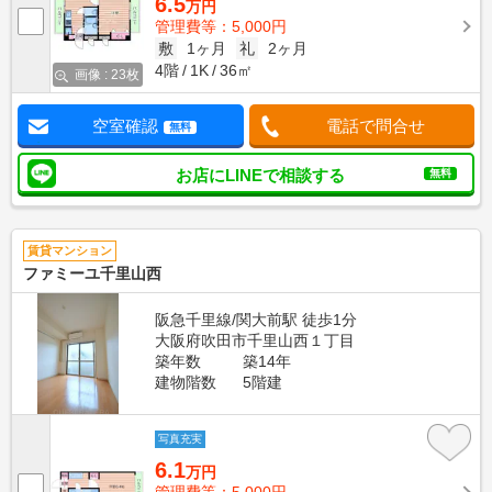
6.5
万円
管理費等：5,000円
敷
1ヶ月
礼
2ヶ月
4階
1K
36㎡
画像 : 23枚
空室確認
電話で問合せ
無料
お店にLINEで相談する
無料
賃貸マンション
ファミーユ千里山西
阪急千里線/関大前駅 徒歩1分
大阪府吹田市千里山西１丁目
築年数
築14年
建物階数
5階建
写真充実
6.1
万円
管理費等：5,000円