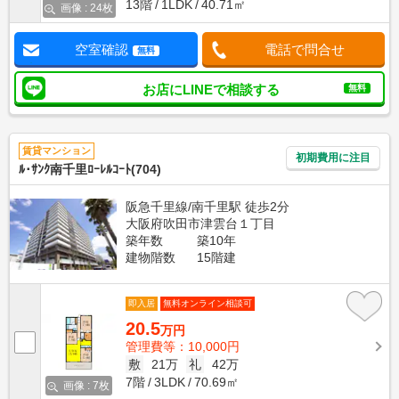
13階
1LDK
40.71㎡
画像 : 24枚
空室確認
電話で問合せ
無料
お店にLINEで相談する
無料
賃貸マンション
初期費用に注目
ﾙ･ｻﾝｸ南千里ﾛｰﾚﾙｺｰﾄ(704)
阪急千里線/南千里駅 徒歩2分
大阪府吹田市津雲台１丁目
築年数
築10年
建物階数
15階建
即入居
無料オンライン相談可
20.5
万円
管理費等：10,000円
敷
21万
礼
42万
7階
3LDK
70.69㎡
画像 : 7枚