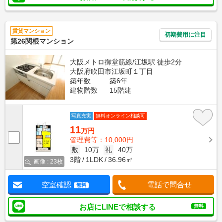
賃貸マンション
初期費用に注目
第26関根マンション
大阪メトロ御堂筋線/江坂駅 徒歩2分
大阪府吹田市江坂町１丁目
築年数
築6年
建物階数
15階建
写真充実
無料オンライン相談可
11
万円
管理費等：10,000円
敷
10万
礼
40万
3階
1LDK
36.96㎡
画像 : 23枚
空室確認
電話で問合せ
無料
お店にLINEで相談する
無料