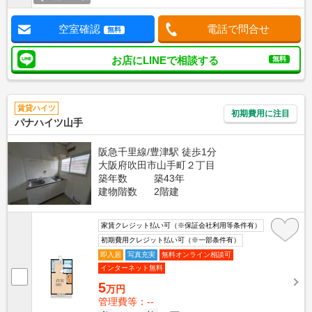
空室確認
電話で問合せ
無料
お店にLINEで相談する
無料
賃貸ハイツ
初期費用に注目
パナハイツ山手
阪急千里線/豊津駅 徒歩1分
大阪府吹田市山手町２丁目
築年数
築43年
建物階数
2階建
家賃クレジット払い可（※保証会社利用等条件有）
初期費用クレジット払い可（※一部条件有）
即入居
写真充実
無料オンライン相談可
インターネット無料
5
万円
管理費等：--