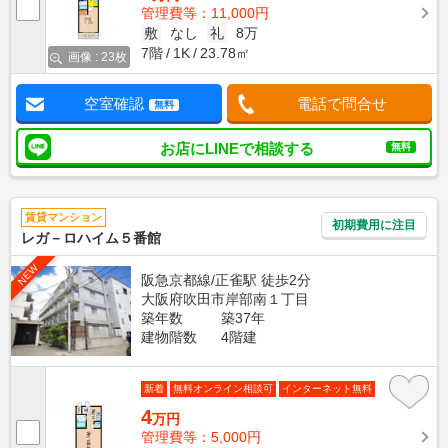
管理費等：11,000円
敷
なし
礼
8万
7階
1K
23.78㎡
画像 : 23枚
空室確認
電話で問合せ
無料
お店にLINEで相談する
無料
賃貸マンション
初期費用に注目
レガ－ロハイム５番館
NEW
阪急京都線/正雀駅 徒歩2分
大阪府吹田市岸部南１丁目
築年数
築37年
建物階数
4階建
新着
無料オンライン相談可
インターネット無料
4
万円
管理費等：5,000円