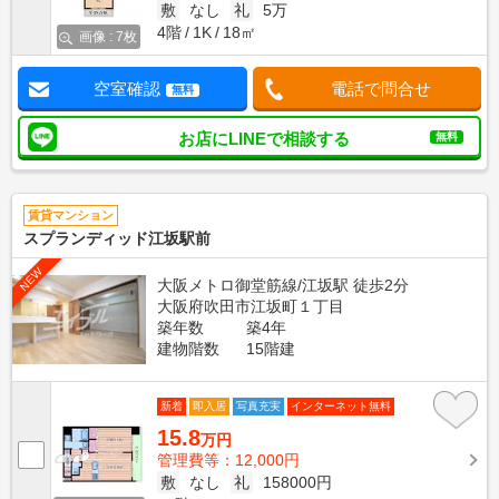
敷
なし
礼
5万
4階
1K
18㎡
画像 : 7枚
空室確認
電話で問合せ
無料
お店にLINEで相談する
無料
賃貸マンション
スプランディッド江坂駅前
NEW
大阪メトロ御堂筋線/江坂駅 徒歩2分
大阪府吹田市江坂町１丁目
築年数
築4年
建物階数
15階建
新着
即入居
写真充実
インターネット無料
15.8
万円
管理費等：12,000円
敷
なし
礼
158000円