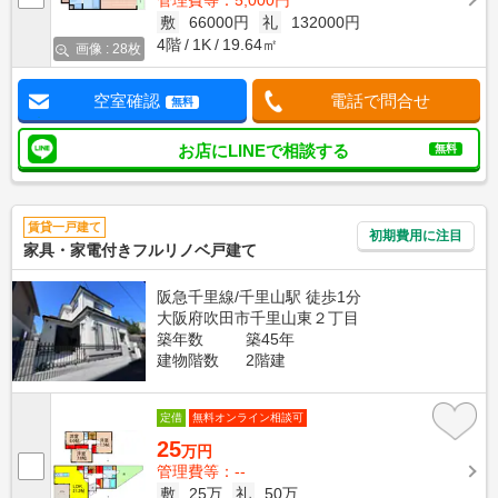
敷
66000円
礼
132000円
4階
1K
19.64㎡
画像 : 28枚
空室確認
電話で問合せ
無料
お店にLINEで相談する
無料
賃貸一戸建て
初期費用に注目
家具・家電付きフルリノベ戸建て
阪急千里線/千里山駅 徒歩1分
大阪府吹田市千里山東２丁目
築年数
築45年
建物階数
2階建
定借
無料オンライン相談可
25
万円
管理費等：--
敷
25万
礼
50万