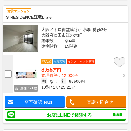
賃貸マンション
S-RESIDENCE江坂Lible
大阪メトロ御堂筋線/江坂駅 徒歩2分
大阪府吹田市江の木町
築年数
築4年
建物階数
15階建
即入居
写真充実
インターネット無料
8.55
万円
管理費等：12,000円
敷
なし
礼
85500円
10階
1K
25.21㎡
画像 : 21枚
空室確認
電話で問合せ
無料
お店にLINEで相談する
無料