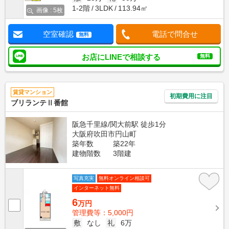
1-2階
3LDK
113.94㎡
画像 : 5枚
空室確認
電話で問合せ
無料
お店にLINEで相談する
無料
賃貸マンション
初期費用に注目
ブリランテⅡ番館
阪急千里線/関大前駅 徒歩1分
大阪府吹田市円山町
築年数
築22年
建物階数
3階建
写真充実
無料オンライン相談可
インターネット無料
6
万円
管理費等：5,000円
敷
なし
礼
6万