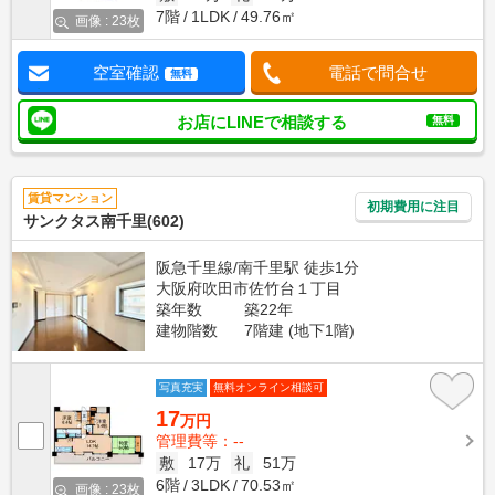
7階
1LDK
49.76㎡
画像 : 23枚
空室確認
電話で問合せ
無料
お店にLINEで相談する
無料
賃貸マンション
初期費用に注目
サンクタス南千里(602)
阪急千里線/南千里駅 徒歩1分
大阪府吹田市佐竹台１丁目
築年数
築22年
建物階数
7階建 (地下1階)
写真充実
無料オンライン相談可
17
万円
管理費等：--
敷
17万
礼
51万
6階
3LDK
70.53㎡
画像 : 23枚