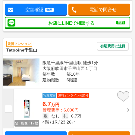
空室確認
電話で問合せ
無料
お店にLINEで相談する
無料
賃貸マンション
初期費用に注目
Tatooine千里山
阪急千里線/千里山駅 徒歩1分
大阪府吹田市千里山西１丁目
築年数
築10年
建物階数
6階建
写真充実
無料オンライン相談可
6.7
万円
管理費等：6,000円
敷
なし
礼
6.7万
4階
1R
23.26㎡
画像 : 17枚