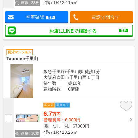
2階
1R
22.15㎡
画像 : 23枚
空室確認
電話で問合せ
無料
お店にLINEで相談する
無料
賃貸マンション
Tatooine千里山
阪急千里線/千里山駅 徒歩1分
大阪府吹田市千里山西１丁目
築年数
築10年
建物階数
6階建
即入居
写真充実
6.7
万円
管理費等：6,000円
敷
なし
礼
67000円
4階
1R
23.26㎡
画像 : 30枚