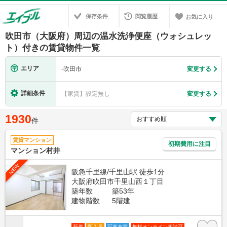
保存条件
閲覧履歴
お気に入り
吹田市（大阪府）周辺の温水洗浄便座（ウォシュレッ
ト）付きの賃貸物件一覧
エリア
-
吹田市
変更する
詳細条件
【家賃】設定無し
変更する
1930
件
賃貸マンション
初期費用に注目
マンション村井
NEW
阪急千里線/千里山駅 徒歩1分
大阪府吹田市千里山西１丁目
築年数
築53年
建物階数
5階建
新着
即入居
写真充実
無料オンライン相談可