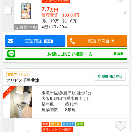
インターネット無料
7.7
万円
管理費等：10,000円
敷
10万
礼
8万
4階
1R
29㎡
画像 : 23枚
空室確認
電話で問合せ
無料
お店にLINEで相談する
無料
賃貸マンション
初期費用に注目
アリビオ千里豊津
NEW
阪急千里線/豊津駅 徒歩2分
大阪府吹田市垂水町１丁目
築年数
築11年
建物階数
8階建
新着
即入居
写真充実
定借
無料オンライン相談可