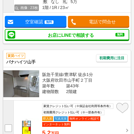
敷
なし
礼
5万
1階
1R
23㎡
画像 : 23枚
空室確認
電話で問合せ
無料
お店にLINEで相談する
無料
賃貸ハイツ
初期費用に注目
パナハイツ山手
阪急千里線/豊津駅 徒歩1分
大阪府吹田市山手町２丁目
築年数
築43年
建物階数
2階建
家賃クレジット払い可（※保証会社利用等条件有）
初期費用クレジット払い可（※一部条件有）
即入居
写真充実
無料オンライン相談可
インターネット無料
5.2
万円