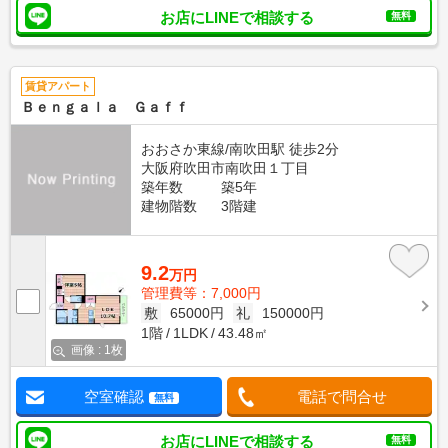
お店にLINEで相談する
無料
賃貸アパート
Ｂｅｎｇａｌａ Ｇａｆｆ
おおさか東線/南吹田駅 徒歩2分
大阪府吹田市南吹田１丁目
築年数
築5年
建物階数
3階建
9.2
万円
管理費等：7,000円
敷
65000円
礼
150000円
1階
1LDK
43.48㎡
画像 : 1枚
空室確認
電話で問合せ
無料
お店にLINEで相談する
無料