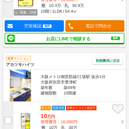
敷
10.3万
礼
30.9万
10階
1LDK
54.4㎡
画像 : 18枚
空室確認
電話で問合せ
無料
お店にLINEで相談する
無料
賃貸マンション
初期費用に注目
アカツキハイツ
大阪メトロ御堂筋線/江坂駅 徒歩1分
大阪府吹田市豊津町
築年数
築49年
建物階数
10階建
即入居
写真充実
無料オンライン相談可
10
万円
管理費等：10,000円
敷
10万
礼
30万