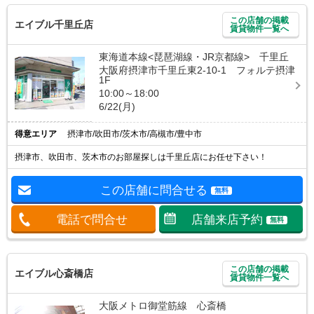
この店舗の掲載
エイブル千里丘店
賃貸物件一覧へ
東海道本線<琵琶湖線・JR京都線> 千里丘
大阪府摂津市千里丘東2-10-1 フォルテ摂津
1F
10:00～18:00
6/22(月)
得意エリア
摂津市/吹田市/茨木市/高槻市/豊中市
摂津市、吹田市、茨木市のお部屋探しは千里丘店にお任せ下さい！
この店舗に問合せる
無料
電話で問合せ
店舗来店予約
無料
この店舗の掲載
エイブル心斎橋店
賃貸物件一覧へ
大阪メトロ御堂筋線 心斎橋