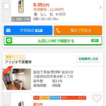
8.05
万円
管理費等：11,000円
敷
なし
礼
8.05万
8階
1K
23.78㎡
画像 : 23枚
空室確認
電話で問合せ
無料
お店にLINEで相談する
無料
賃貸マンション
初期費用に注目
アリビオ千里豊津
NEW
阪急千里線/豊津駅 徒歩2分
大阪府吹田市垂水町１丁目
築年数
築11年
建物階数
8階建
新着
即入居
写真充実
無料オンライン相談可
8
万円