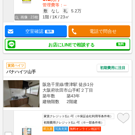
管理費等：--
敷
なし
礼
5.2万
1階
1K
23㎡
画像 : 23枚
空室確認
電話で問合せ
無料
お店にLINEで相談する
無料
賃貸ハイツ
初期費用に注目
パナハイツ山手
阪急千里線/豊津駅 徒歩1分
大阪府吹田市山手町２丁目
築年数
築43年
建物階数
2階建
家賃クレジット払い可（※保証会社利用等条件有）
初期費用クレジット払い可（※一部条件有）
即入居
写真充実
無料オンライン相談可