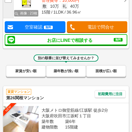
管理費等：10,000円
敷
10万
礼
40万
15階
1LDK
36.96㎡
画像 : 23枚
空室確認
電話で問合せ
無料
お店にLINEで相談する
無料
別の順番に並び替えてみませんか？
家賃が安い順
築年数が浅い順
面積が広い順
賃貸マンション
初期費用に注目
第26関根マンション
NEW
大阪メトロ御堂筋線/江坂駅 徒歩2分
大阪府吹田市江坂町１丁目
築年数
築6年
建物階数
15階建