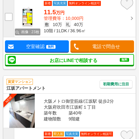
新着
写真充実
無料オンライン相談可
11.5
万円
管理費等：10,000円
敷
10万
礼
40万
10階
1LDK
36.96㎡
画像 : 23枚
空室確認
電話で問合せ
無料
お店にLINEで相談する
無料
賃貸マンション
初期費用に注目
江坂アパートメント
NEW
大阪メトロ御堂筋線/江坂駅 徒歩2分
大阪府吹田市江坂町１丁目
築年数
築40年
建物階数
9階建
新着
即入居
写真充実
無料オンライン相談可