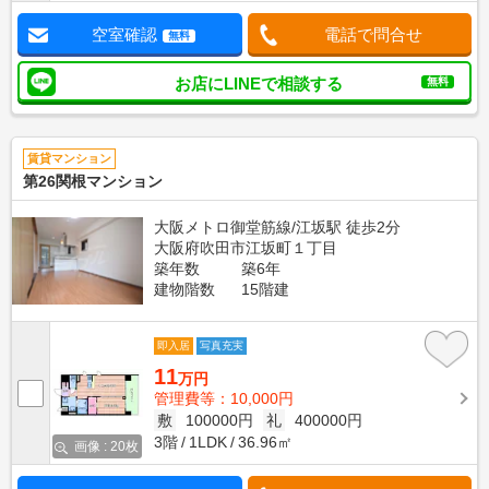
空室確認
電話で問合せ
無料
お店にLINEで相談する
無料
賃貸マンション
第26関根マンション
大阪メトロ御堂筋線/江坂駅 徒歩2分
大阪府吹田市江坂町１丁目
築年数
築6年
建物階数
15階建
即入居
写真充実
11
万円
管理費等：10,000円
敷
100000円
礼
400000円
3階
1LDK
36.96㎡
画像 : 20枚