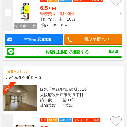
6.5
万円
管理費等：3,000円
敷
なし
礼
10万
2階
1DK
34㎡
画像 : 23枚
空室確認
電話で問合せ
無料
お店にLINEで相談する
無料
賃貸マンション
ハイムタケダＴ－５
NEW
阪急千里線/吹田駅 徒歩1分
大阪府吹田市泉町５丁目
築年数
築34年
建物階数
4階建
新着
即入居
写真充実
インターネット無料