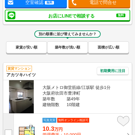
空室確認
電話で問合せ
無料
お店にLINEで相談する
無料
別の順番に並び替えてみませんか？
家賃が安い順
築年数が浅い順
面積が広い順
賃貸マンション
初期費用に注目
アカツキハイツ
大阪メトロ御堂筋線/江坂駅 徒歩1分
大阪府吹田市豊津町
築年数
築49年
建物階数
10階建
写真充実
無料オンライン相談可
10.3
万円
管理費等：10,000円