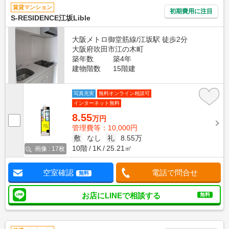
賃貸マンション
初期費用に注目
S-RESIDENCE江坂Lible
大阪メトロ御堂筋線/江坂駅 徒歩2分
大阪府吹田市江の木町
築年数
築4年
建物階数
15階建
写真充実
無料オンライン相談可
インターネット無料
8.55
万円
管理費等：10,000円
敷
なし
礼
8.55万
10階
1K
25.21㎡
画像 : 17枚
空室確認
電話で問合せ
無料
お店にLINEで相談する
無料