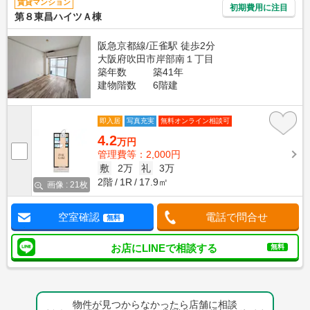
賃貸マンション
初期費用に注目
第８東昌ハイツＡ棟
阪急京都線/正雀駅 徒歩2分
大阪府吹田市岸部南１丁目
築年数
築41年
建物階数
6階建
即入居
写真充実
無料オンライン相談可
4.2
万円
管理費等：2,000円
敷
2万
礼
3万
2階
1R
17.9㎡
画像 : 21枚
空室確認
電話で問合せ
無料
お店にLINEで相談する
無料
物件が見つからなかったら店舗に相談