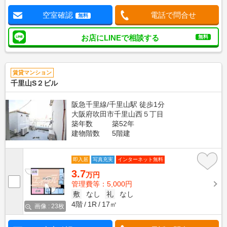
空室確認
電話で問合せ
無料
お店にLINEで相談する
無料
賃貸マンション
千里山S２ビル
阪急千里線/千里山駅 徒歩1分
大阪府吹田市千里山西５丁目
築年数
築52年
建物階数
5階建
即入居
写真充実
インターネット無料
3.7
万円
管理費等：5,000円
敷
なし
礼
なし
4階
1R
17㎡
画像 : 23枚