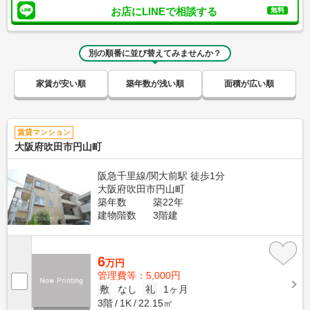
お店にLINEで相談する
無料
別の順番に並び替えてみませんか？
家賃が安い順
築年数が浅い順
面積が広い順
賃貸マンション
大阪府吹田市円山町
阪急千里線/関大前駅 徒歩1分
大阪府吹田市円山町
築年数
築22年
建物階数
3階建
6
万円
管理費等：5,000円
敷
なし
礼
1ヶ月
3階
1K
22.15㎡