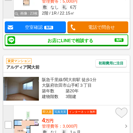
管理費等：5,000円
敷
なし
礼
6万
2階
1R
22.15㎡
画像 : 23枚
空室確認
電話で問合せ
無料
お店にLINEで相談する
無料
賃貸マンション
初期費用に注目
アルディア関大前
阪急千里線/関大前駅 徒歩1分
大阪府吹田市山手町３丁目
築年数
築20年
建物階数
3階建
即入居
写真充実
インターネット無料
4
万円
管理費等：3,000円
敷
なし
礼
1ヶ月