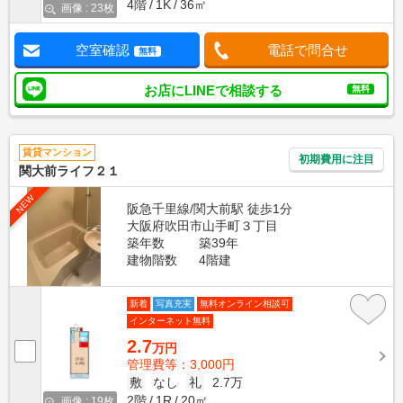
4階
1K
36㎡
画像 : 23枚
空室確認
電話で問合せ
無料
お店にLINEで相談する
無料
賃貸マンション
初期費用に注目
関大前ライフ２１
NEW
阪急千里線/関大前駅 徒歩1分
大阪府吹田市山手町３丁目
築年数
築39年
建物階数
4階建
新着
写真充実
無料オンライン相談可
インターネット無料
2.7
万円
管理費等：3,000円
敷
なし
礼
2.7万
2階
1R
20㎡
画像 : 19枚