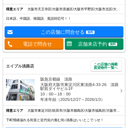
得意エリア
大阪市天王寺区/大阪市浪速区/大阪市平野区/大阪市北区/大阪市中央区
日本語、中国語、韓国語、英語対応可！！
この店舗に問合せる
無料
電話で問合せ
店舗来店予約
無料
この店舗の掲載
エイブル淡路店
賃貸物件一覧へ
阪急京都線 淡路
大阪府大阪市東淀川区東淡路4-33-26 淡路
駅前ダイヤビル1F
10：00～18：00
年末年始（2025/12/27～2026/1/3）
得意エリア
大阪市東淀川区/吹田市/大阪市都島区/大阪市福島区/大阪市北区
下町情緒溢れる街並と近代化の進む街♪淡路はいいとこでっせ！