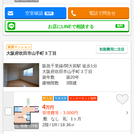
空室確認
電話で問合せ
無料
お店にLINEで相談する
無料
賃貸マンション
初期費用に注目
大阪府吹田市山手町３丁目
阪急千里線/関大前駅 徒歩1分
大阪府吹田市山手町３丁目
築年数
築20年
建物階数
3階建
即入居
写真充実
インターネット無料
4
万円
管理費等：3,000円
敷
なし
礼
1ヶ月
2階
1R
18.36㎡
画像 : 18枚