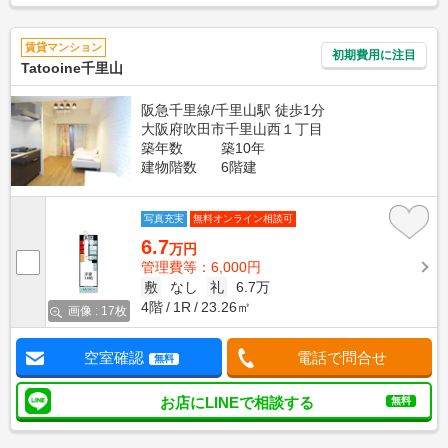
賃貸マンション
初期費用に注目
Tatooine千里山
阪急千里線/千里山駅 徒歩1分
大阪府吹田市千里山西１丁目
築年数
築10年
建物階数
6階建
写真充実
無料オンライン相談可
6.7
万円
管理費等：6,000円
敷
なし
礼
6.7万
4階
1R
23.26㎡
画像 : 17枚
空室確認
電話で問合せ
無料
お店にLINEで相談する
無料