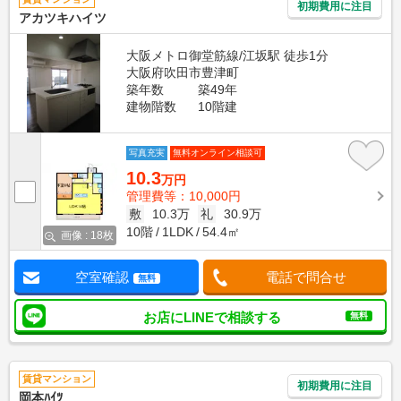
初期費用に注目
アカツキハイツ
大阪メトロ御堂筋線/江坂駅 徒歩1分
大阪府吹田市豊津町
築年数
築49年
建物階数
10階建
写真充実
無料オンライン相談可
10.3
万円
管理費等：10,000円
敷
10.3万
礼
30.9万
10階
1LDK
54.4㎡
画像 : 18枚
空室確認
電話で問合せ
無料
お店にLINEで相談する
無料
賃貸マンション
初期費用に注目
岡本ﾊｲﾂ