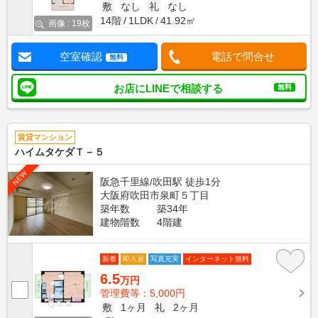
敷
なし
礼
なし
14階
1LDK
41.92㎡
画像 : 19枚
空室確認
電話で問合せ
無料
お店にLINEで相談する
無料
賃貸マンション
ハイムタケダＴ－５
NEW
阪急千里線/吹田駅 徒歩1分
大阪府吹田市泉町５丁目
築年数
築34年
建物階数
4階建
新着
即入居
写真充実
インターネット無料
6.5
万円
管理費等：5,000円
敷
1ヶ月
礼
2ヶ月