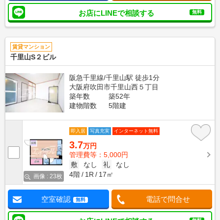
お店にLINEで相談する
無料
賃貸マンション
千里山S２ビル
阪急千里線/千里山駅 徒歩1分
大阪府吹田市千里山西５丁目
築年数
築52年
建物階数
5階建
即入居
写真充実
インターネット無料
3.7
万円
管理費等：5,000円
敷
なし
礼
なし
4階
1R
17㎡
画像 : 23枚
空室確認
電話で問合せ
無料