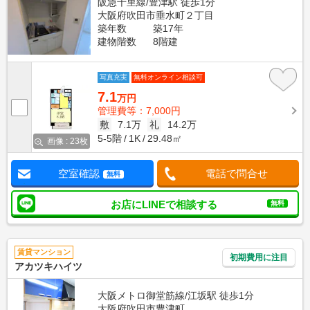
阪急千里線/豊津駅 徒歩1分
大阪府吹田市垂水町２丁目
築年数
築17年
建物階数
8階建
写真充実
無料オンライン相談可
7.1
万円
管理費等：7,000円
敷
7.1万
礼
14.2万
5-5階
1K
29.48㎡
画像 : 23枚
空室確認
電話で問合せ
無料
お店にLINEで相談する
無料
賃貸マンション
初期費用に注目
アカツキハイツ
大阪メトロ御堂筋線/江坂駅 徒歩1分
大阪府吹田市豊津町