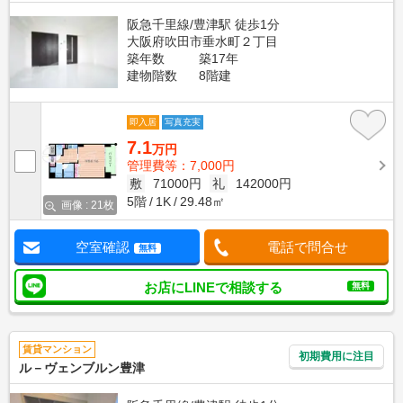
阪急千里線/豊津駅 徒歩1分
大阪府吹田市垂水町２丁目
築年数
築17年
建物階数
8階建
即入居
写真充実
7.1
万円
管理費等：7,000円
敷
71000円
礼
142000円
5階
1K
29.48㎡
画像 : 21枚
空室確認
電話で問合せ
無料
お店にLINEで相談する
無料
賃貸マンション
初期費用に注目
ル－ヴェンブルン豊津