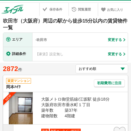
保存条件
閲覧履歴
お気に入り
吹田市（大阪府）周辺の駅から徒歩15分以内の賃貸物件
一覧
エリア
-
吹田市
変更する
詳細条件
【家賃】設定無し
変更する
2872
件
賃貸マンション
初期費用に注目
岡本ﾊｲﾂ
NEW
大阪メトロ御堂筋線/江坂駅 徒歩18分
大阪府吹田市垂水町１丁目
築年数
築37年
建物階数
4階建
新着
無料オンライン相談可