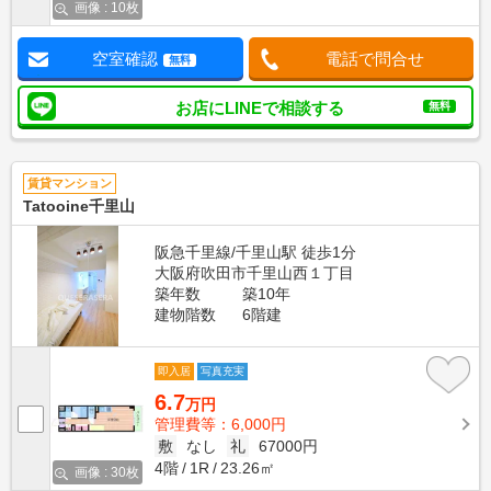
画像 : 10枚
空室確認
電話で問合せ
無料
お店にLINEで相談する
無料
賃貸マンション
Tatooine千里山
阪急千里線/千里山駅 徒歩1分
大阪府吹田市千里山西１丁目
築年数
築10年
建物階数
6階建
即入居
写真充実
6.7
万円
管理費等：6,000円
敷
なし
礼
67000円
4階
1R
23.26㎡
画像 : 30枚