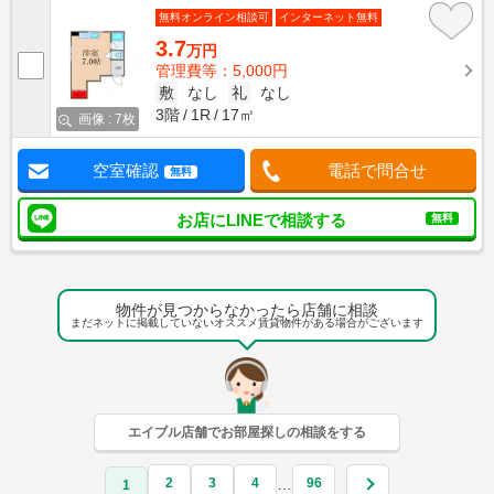
無料オンライン相談可
インターネット無料
3.7
万円
管理費等：5,000円
敷
なし
礼
なし
3階
1R
17㎡
画像 : 7枚
空室確認
電話で問合せ
無料
お店にLINEで相談する
無料
物件が見つからなかったら店舗に相談
まだネットに掲載していないオススメ賃貸物件がある場合がございます
エイブル店舗でお部屋探しの相談をする
2
3
4
96
…
1