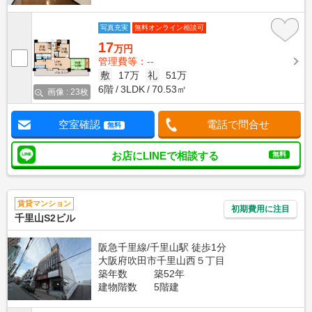
写真充実
無料オンライン相談可
17
万円
管理費等：--
敷
17万
礼
51万
6階
3LDK
70.53㎡
画像 : 23枚
空室確認
電話で問合せ
無料
お店にLINEで相談する
無料
賃貸マンション
初期費用に注目
千里山S2ビル
阪急千里線/千里山駅 徒歩1分
大阪府吹田市千里山西５丁目
築年数
築52年
建物階数
5階建