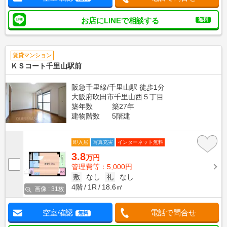
お店にLINEで相談する
無料
賃貸マンション
ＫＳコート千里山駅前
阪急千里線/千里山駅 徒歩1分
大阪府吹田市千里山西５丁目
築年数
築27年
建物階数
5階建
即入居
写真充実
インターネット無料
3.8
万円
管理費等：5,000円
敷
なし
礼
なし
4階
1R
18.6㎡
画像 : 31枚
空室確認
電話で問合せ
無料