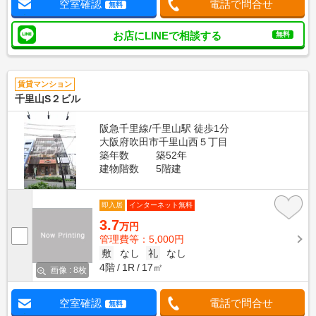
空室確認
電話で問合せ
無料
お店にLINEで相談する
無料
賃貸マンション
千里山S２ビル
阪急千里線/千里山駅 徒歩1分
大阪府吹田市千里山西５丁目
築年数
築52年
建物階数
5階建
即入居
インターネット無料
3.7
万円
管理費等：5,000円
敷
なし
礼
なし
4階
1R
17㎡
画像 : 8枚
空室確認
電話で問合せ
無料