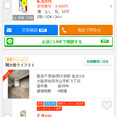
6.5
万円
管理費等：3,000円
敷
なし
礼
10万
2階
1DK
34㎡
画像 : 23枚
空室確認
電話で問合せ
無料
お店にLINEで相談する
無料
賃貸マンション
初期費用に注目
関大前ライフ２１
NEW
阪急千里線/関大前駅 徒歩1分
大阪府吹田市山手町３丁目
築年数
築39年
建物階数
4階建
新着
写真充実
無料オンライン相談可
インターネット無料
2.9
万円