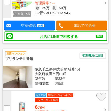
管理費等：--
敷
25万
礼
50万
1-2階
3LDK
113.94㎡
画像 : 5枚
空室確認
電話で問合せ
無料
お店にLINEで相談する
無料
賃貸マンション
初期費用に注目
ブリランテⅡ番館
阪急千里線/関大前駅 徒歩1分
大阪府吹田市円山町
築年数
築22年
建物階数
3階建
写真充実
無料オンライン相談可
インターネット無料
6
万円