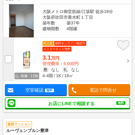
大阪メトロ御堂筋線/江坂駅 徒歩18分
大阪府吹田市垂水町１丁目
築年数
築37年
建物階数
4階建
即入居
無料オンライン相談可
インターネット無料
3.1
万円
管理費等：5,000円
敷
なし
礼
なし
4-4階
1K
18㎡
画像 : 13枚
空室確認
電話で問合せ
無料
お店にLINEで相談する
無料
賃貸マンション
ルーヴェンブルン豊津