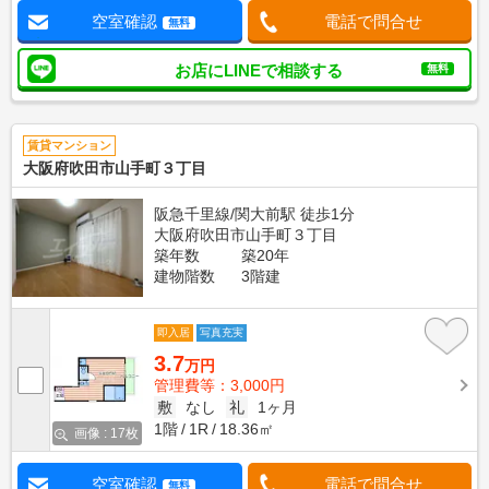
空室確認
電話で問合せ
無料
お店にLINEで相談する
無料
賃貸マンション
大阪府吹田市山手町３丁目
阪急千里線/関大前駅 徒歩1分
大阪府吹田市山手町３丁目
築年数
築20年
建物階数
3階建
即入居
写真充実
3.7
万円
管理費等：3,000円
敷
なし
礼
1ヶ月
1階
1R
18.36㎡
画像 : 17枚
空室確認
電話で問合せ
無料