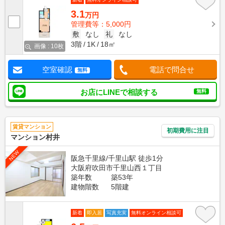
3.1
万円
管理費等：5,000円
敷
なし
礼
なし
3階
1K
18㎡
画像 : 10枚
空室確認
電話で問合せ
無料
お店にLINEで相談する
無料
賃貸マンション
初期費用に注目
マンション村井
NEW
阪急千里線/千里山駅 徒歩1分
大阪府吹田市千里山西１丁目
築年数
築53年
建物階数
5階建
新着
即入居
写真充実
無料オンライン相談可