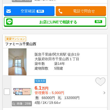
空室確認
電話で問合せ
無料
お店にLINEで相談する
無料
賃貸マンション
ファミーユ千里山西
阪急千里線/関大前駅 徒歩1分
大阪府吹田市千里山西１丁目
築年数
築14年
建物階数
5階建
写真充実
6.1
万円
管理費等：5,000円
敷
66000円
礼
132000円
4階
1K
19.64㎡
画像 : 28枚