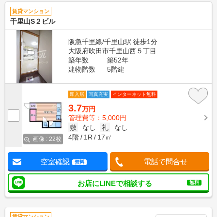
賃貸マンション
千里山S２ビル
阪急千里線/千里山駅 徒歩1分
大阪府吹田市千里山西５丁目
築年数
築52年
建物階数
5階建
即入居
写真充実
インターネット無料
3.7
万円
管理費等：5,000円
敷
なし
礼
なし
4階
1R
17㎡
画像 : 22枚
空室確認
電話で問合せ
無料
お店にLINEで相談する
無料
賃貸マンション