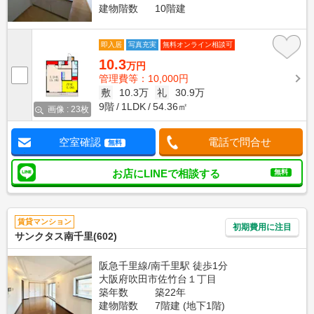
建物階数
10階建
即入居
写真充実
無料オンライン相談可
10.3
万円
管理費等：10,000円
敷
10.3万
礼
30.9万
9階
1LDK
54.36㎡
画像 : 23枚
空室確認
電話で問合せ
無料
お店にLINEで相談する
無料
賃貸マンション
初期費用に注目
サンクタス南千里(602)
阪急千里線/南千里駅 徒歩1分
大阪府吹田市佐竹台１丁目
築年数
築22年
建物階数
7階建 (地下1階)