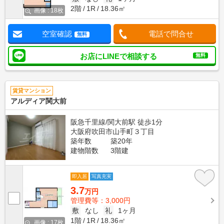
2階
1R
18.36㎡
画像 : 18枚
空室確認
電話で問合せ
無料
お店にLINEで相談する
無料
賃貸マンション
アルディア関大前
阪急千里線/関大前駅 徒歩1分
大阪府吹田市山手町３丁目
築年数
築20年
建物階数
3階建
即入居
写真充実
3.7
万円
管理費等：3,000円
敷
なし
礼
1ヶ月
1階
1R
18.36㎡
画像 : 17枚