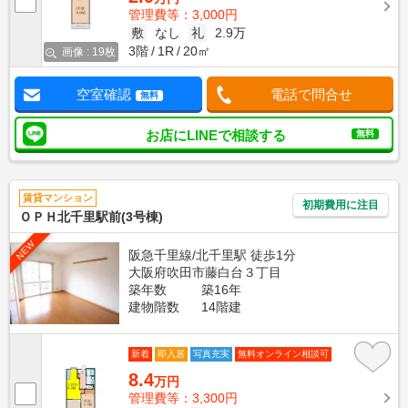
管理費等：3,000円
敷
なし
礼
2.9万
3階
1R
20㎡
画像 : 19枚
空室確認
電話で問合せ
無料
お店にLINEで相談する
無料
賃貸マンション
初期費用に注目
ＯＰＨ北千里駅前(3号棟)
NEW
阪急千里線/北千里駅 徒歩1分
大阪府吹田市藤白台３丁目
築年数
築16年
建物階数
14階建
新着
即入居
写真充実
無料オンライン相談可
8.4
万円
管理費等：3,300円