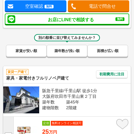
空室確認
電話で問合せ
無料
お店にLINEで相談する
無料
別の順番に並び替えてみませんか？
家賃が安い順
築年数が浅い順
面積が広い順
賃貸一戸建て
初期費用に注目
家具・家電付きフルリノベ戸建て
阪急千里線/千里山駅 徒歩1分
大阪府吹田市千里山東２丁目
築年数
築45年
建物階数
2階建
定借
無料オンライン相談可
25
万円