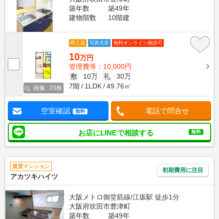
築年数
築49年
建物階数
10階建
即入居
写真充実
無料オンライン相談可
10
万円
管理費等：10,000円
敷
10万
礼
30万
7階
1LDK
49.76㎡
画像 : 23枚
空室確認
電話で問合せ
無料
お店にLINEで相談する
無料
賃貸マンション
初期費用に注目
アカツキハイツ
大阪メトロ御堂筋線/江坂駅 徒歩1分
大阪府吹田市豊津町
築年数
築49年