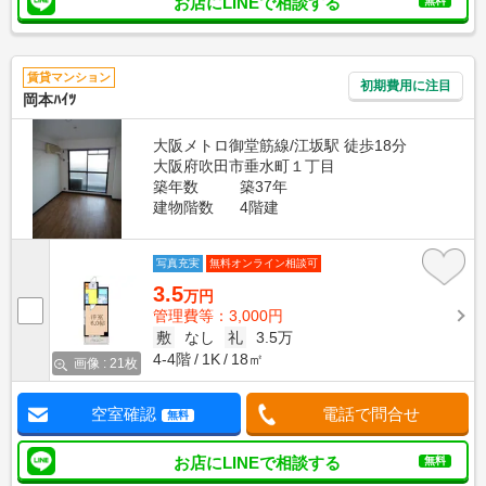
お店にLINEで相談する
無料
賃貸マンション
初期費用に注目
岡本ﾊｲﾂ
大阪メトロ御堂筋線/江坂駅 徒歩18分
大阪府吹田市垂水町１丁目
築年数
築37年
建物階数
4階建
写真充実
無料オンライン相談可
3.5
万円
管理費等：3,000円
敷
なし
礼
3.5万
4-4階
1K
18㎡
画像 : 21枚
空室確認
電話で問合せ
無料
お店にLINEで相談する
無料