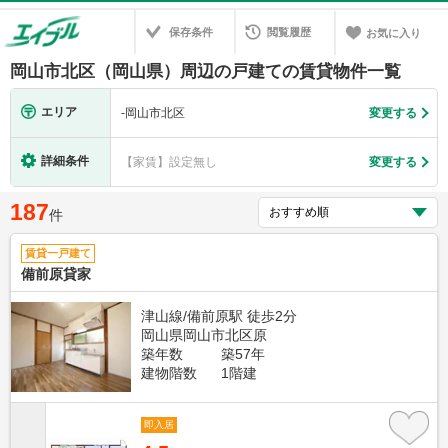
保存条件
閲覧履歴
お気に入り
岡山市北区（岡山県）周辺の戸建ての賃貸物件一覧
エリア
-
岡山市北区
変更する
詳細条件
【家賃】設定無し
変更する
187
件
賃貸一戸建て
備前原貸家
津山線/備前原駅 徒歩2分
岡山県岡山市北区原
築年数
築57年
建物階数
1階建
即入居