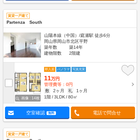
賃貸一戸建て
Partenza South
山陽本線（中国）/庭瀬駅 徒歩6分
岡山県岡山市北区平野
築年数
築14年
建物階数
2階建
即入居
パノラマ
写真充実
11
万円
管理費等：0円
敷
2ヶ月
礼
1ヶ月
1階
3LDK
80㎡
画像 : 14枚
空室確認
電話で問合せ
無料
賃貸一戸建て