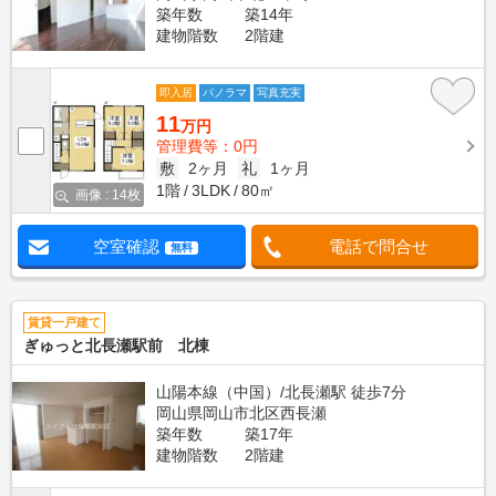
築年数
築14年
建物階数
2階建
即入居
パノラマ
写真充実
11
万円
管理費等：0円
敷
2ヶ月
礼
1ヶ月
1階
3LDK
80㎡
画像 : 14枚
空室確認
電話で問合せ
無料
賃貸一戸建て
ぎゅっと北長瀬駅前 北棟
山陽本線（中国）/北長瀬駅 徒歩7分
岡山県岡山市北区西長瀬
築年数
築17年
建物階数
2階建