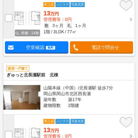
即入居
パノラマ
写真充実
13
万円
管理費等：0円
敷
3ヶ月
礼
1ヶ月
1階
3LDK
77㎡
画像 : 14枚
空室確認
電話で問合せ
無料
賃貸一戸建て
ぎゅっと北長瀬駅前 北棟
山陽本線（中国）/北長瀬駅 徒歩7分
岡山県岡山市北区西長瀬
築年数
築17年
建物階数
2階建
即入居
パノラマ
写真充実
13
万円
管理費等：0円