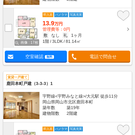
即入居
パノラマ
写真充実
13.9
万円
管理費等：0円
敷
なし
礼
1ヶ月
1階
3LDK
81.14㎡
画像 : 17枚
空室確認
電話で問合せ
無料
賃貸一戸建て
鹿田本町戸建（3-3-3）1
宇野線<宇野みなと線>/大元駅 徒歩11分
岡山県岡山市北区鹿田本町
築年数
築19年
建物階数
2階建
即入居
パノラマ
写真充実