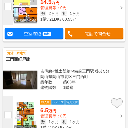
14.5
万円
管理費等：0円
敷
2ヶ月
礼
1ヶ月
1階
2LDK
88.55㎡
画像 : 25枚
空室確認
電話で問合せ
無料
賃貸一戸建て
三門西町戸建
吉備線<桃太郎線>/備前三門駅 徒歩5分
岡山県岡山市北区三門西町
築年数
築63年
建物階数
1階建
即入居
パノラマ
写真充実
6.5
万円
管理費等：0円
敷
1ヶ月
礼
1ヶ月
1階
4DK
87.7㎡