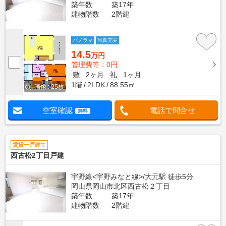
築年数
築17年
建物階数
2階建
パノラマ
写真充実
14.5
万円
管理費等：0円
敷
2ヶ月
礼
1ヶ月
1階
2LDK
88.55㎡
画像 : 25枚
空室確認
電話で問合せ
無料
賃貸一戸建て
西古松2丁目戸建
宇野線<宇野みなと線>/大元駅 徒歩5分
岡山県岡山市北区西古松２丁目
築年数
築17年
建物階数
2階建