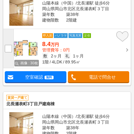
山陽本線（中国）/北長瀬駅 徒歩6分
岡山県岡山市北区北長瀬表町３丁目
築年数
築38年
建物階数
2階建
即入居
パノラマ
写真充実
定借
8.4
万円
管理費等：0円
敷
2ヶ月
礼
1ヶ月
1階
4LDK
89.95㎡
画像 : 30枚
空室確認
電話で問合せ
無料
賃貸一戸建て
北長瀬表町3丁目戸建南棟
山陽本線（中国）/北長瀬駅 徒歩6分
岡山県岡山市北区北長瀬表町３丁目
築年数
築38年
建物階数
2階建