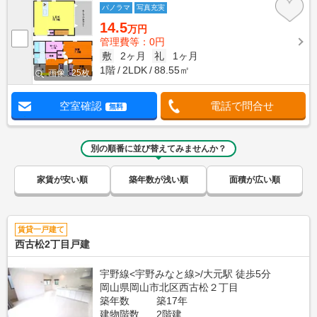
パノラマ
写真充実
14.5
万円
管理費等：0円
敷
2ヶ月
礼
1ヶ月
1階
2LDK
88.55㎡
画像 : 25枚
空室確認
電話で問合せ
無料
別の順番に並び替えてみませんか？
家賃が安い順
築年数が浅い順
面積が広い順
賃貸一戸建て
西古松2丁目戸建
宇野線<宇野みなと線>/大元駅 徒歩5分
岡山県岡山市北区西古松２丁目
築年数
築17年
建物階数
2階建