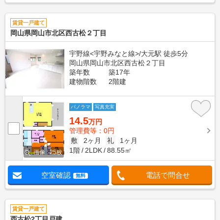
賃貸一戸建て
岡山県岡山市北区西古松２丁目
宇野線<宇野みなと線>/大元駅 徒歩5分
岡山県岡山市北区西古松２丁目
築年数
築17年
建物階数
2階建
パノラマ
写真充実
14.5
万円
管理費等：0円
敷
2ヶ月
礼
1ヶ月
1階
2LDK
88.55㎡
画像 : 25枚
空室確認
電話で問合せ
無料
賃貸一戸建て
西古松2丁目戸建