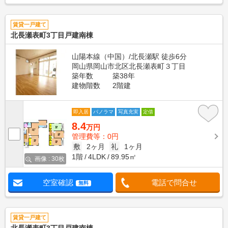
賃貸一戸建て
北長瀬表町3丁目戸建南棟
山陽本線（中国）/北長瀬駅 徒歩6分
岡山県岡山市北区北長瀬表町３丁目
築年数
築38年
建物階数
2階建
即入居
パノラマ
写真充実
定借
8.4
万円
管理費等：0円
敷
2ヶ月
礼
1ヶ月
1階
4LDK
89.95㎡
画像 : 30枚
空室確認
電話で問合せ
無料
賃貸一戸建て