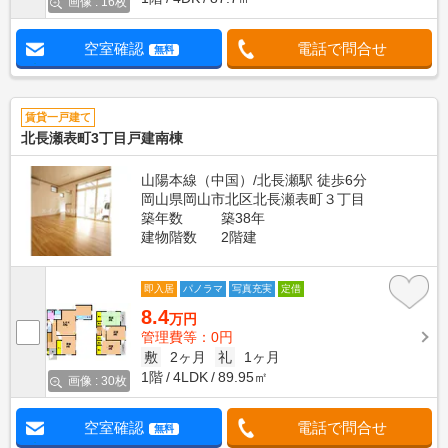
画像 : 16枚
空室確認
電話で問合せ
無料
賃貸一戸建て
北長瀬表町3丁目戸建南棟
山陽本線（中国）/北長瀬駅 徒歩6分
岡山県岡山市北区北長瀬表町３丁目
築年数
築38年
建物階数
2階建
即入居
パノラマ
写真充実
定借
8.4
万円
管理費等：0円
敷
2ヶ月
礼
1ヶ月
1階
4LDK
89.95㎡
画像 : 30枚
空室確認
電話で問合せ
無料