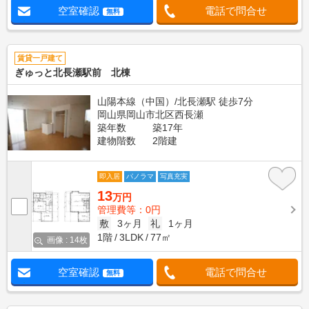
空室確認
電話で問合せ
無料
賃貸一戸建て
ぎゅっと北長瀬駅前 北棟
山陽本線（中国）/北長瀬駅 徒歩7分
岡山県岡山市北区西長瀬
築年数
築17年
建物階数
2階建
即入居
パノラマ
写真充実
13
万円
管理費等：0円
敷
3ヶ月
礼
1ヶ月
1階
3LDK
77㎡
画像 : 14枚
空室確認
電話で問合せ
無料