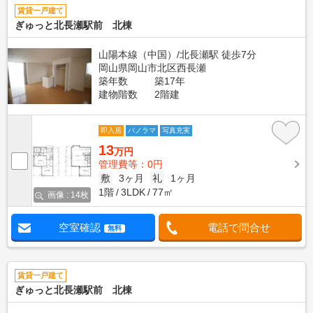
賃貸一戸建て
ぎゅっと北長瀬駅前 北棟
山陽本線（中国）/北長瀬駅 徒歩7分
岡山県岡山市北区西長瀬
築年数
築17年
建物階数
2階建
即入居
パノラマ
写真充実
13
万円
管理費等：0円
敷
3ヶ月
礼
1ヶ月
1階
3LDK
77㎡
画像 : 14枚
空室確認
電話で問合せ
無料
賃貸一戸建て
ぎゅっと北長瀬駅前 北棟