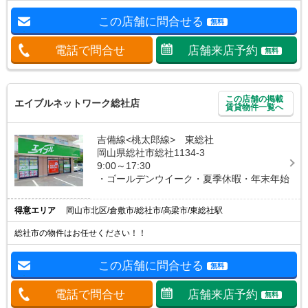
この店舗に問合せる
無料
電話で問合せ
店舗来店予約
無料
この店舗の掲載
エイブルネットワーク総社店
賃貸物件一覧へ
吉備線<桃太郎線> 東総社
岡山県総社市総社1134-3
9:00～17:30
・ゴールデンウイーク・夏季休暇・年末年始
得意エリア
岡山市北区/倉敷市/総社市/高梁市/東総社駅
総社市の物件はお任せください！！
この店舗に問合せる
無料
電話で問合せ
店舗来店予約
無料