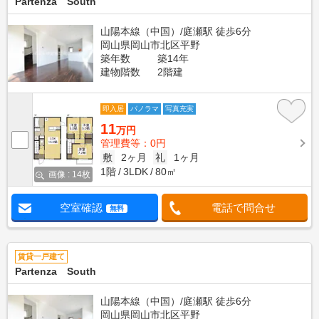
Partenza South
山陽本線（中国）/庭瀬駅 徒歩6分
岡山県岡山市北区平野
築年数
築14年
建物階数
2階建
即入居
パノラマ
写真充実
11
万円
管理費等：0円
敷
2ヶ月
礼
1ヶ月
1階
3LDK
80㎡
画像 : 14枚
空室確認
電話で問合せ
無料
賃貸一戸建て
Partenza South
山陽本線（中国）/庭瀬駅 徒歩6分
岡山県岡山市北区平野