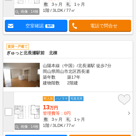
敷
3ヶ月
礼
1ヶ月
1階
3LDK
77㎡
画像 : 14枚
空室確認
電話で問合せ
無料
賃貸一戸建て
ぎゅっと北長瀬駅前 北棟
山陽本線（中国）/北長瀬駅 徒歩7分
岡山県岡山市北区西長瀬
築年数
築17年
建物階数
2階建
即入居
パノラマ
写真充実
13
万円
管理費等：0円
敷
3ヶ月
礼
1ヶ月
1階
3LDK
77㎡
画像 : 14枚