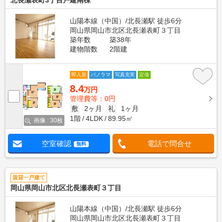
北長瀬表町3丁目戸建南棟
山陽本線（中国）/北長瀬駅 徒歩6分
岡山県岡山市北区北長瀬表町３丁目
築年数
築38年
建物階数
2階建
即入居
パノラマ
写真充実
定借
8.4
万円
管理費等：0円
敷
2ヶ月
礼
1ヶ月
1階
4LDK
89.95㎡
画像 : 30枚
空室確認
電話で問合せ
無料
賃貸一戸建て
岡山県岡山市北区北長瀬表町３丁目
山陽本線（中国）/北長瀬駅 徒歩6分
岡山県岡山市北区北長瀬表町３丁目