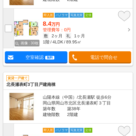
即入居
パノラマ
写真充実
定借
8.4
万円
管理費等：0円
敷
2ヶ月
礼
1ヶ月
1階
4LDK
89.95㎡
画像 : 30枚
空室確認
電話で問合せ
無料
賃貸一戸建て
北長瀬表町3丁目戸建南棟
山陽本線（中国）/北長瀬駅 徒歩6分
岡山県岡山市北区北長瀬表町３丁目
築年数
築38年
建物階数
2階建
即入居
パノラマ
写真充実
定借