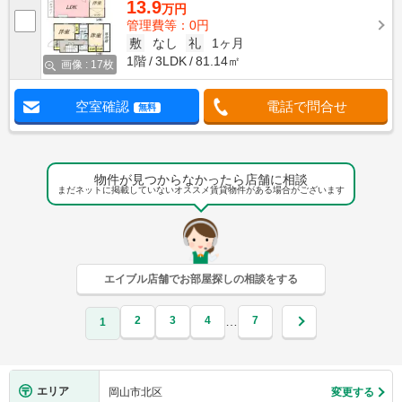
13.9
万円
管理費等：0円
敷
なし
礼
1ヶ月
1階
3LDK
81.14㎡
画像 : 17枚
空室確認
電話で問合せ
無料
物件が見つからなかったら店舗に相談
まだネットに掲載していないオススメ賃貸物件がある場合がございます
エイブル店舗でお部屋探しの相談をする
2
3
4
7
…
1
エリア
岡山市北区
変更する