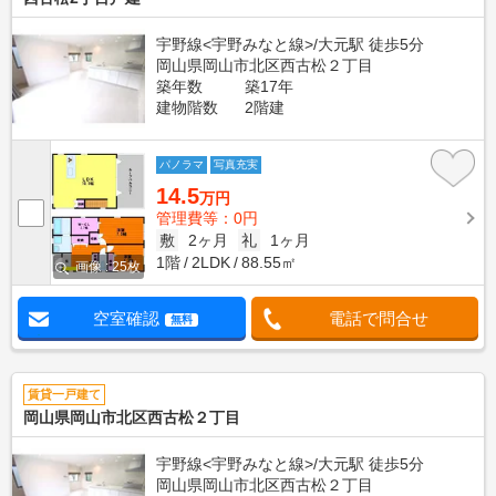
宇野線<宇野みなと線>/大元駅 徒歩5分
岡山県岡山市北区西古松２丁目
築年数
築17年
建物階数
2階建
パノラマ
写真充実
14.5
万円
管理費等：0円
敷
2ヶ月
礼
1ヶ月
1階
2LDK
88.55㎡
画像 : 25枚
空室確認
電話で問合せ
無料
賃貸一戸建て
岡山県岡山市北区西古松２丁目
宇野線<宇野みなと線>/大元駅 徒歩5分
岡山県岡山市北区西古松２丁目