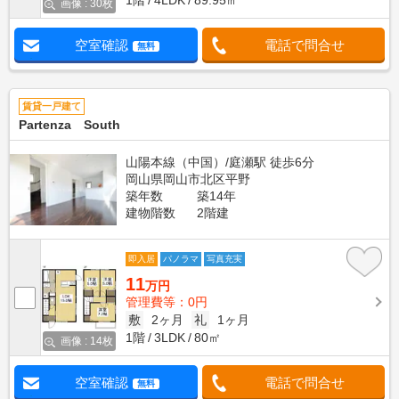
1階
4LDK
89.95㎡
画像 : 30枚
空室確認
電話で問合せ
無料
賃貸一戸建て
Partenza South
山陽本線（中国）/庭瀬駅 徒歩6分
岡山県岡山市北区平野
築年数
築14年
建物階数
2階建
即入居
パノラマ
写真充実
11
万円
管理費等：0円
敷
2ヶ月
礼
1ヶ月
1階
3LDK
80㎡
画像 : 14枚
空室確認
電話で問合せ
無料