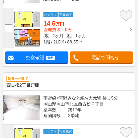
パノラマ
写真充実
14.5
万円
管理費等：0円
敷
2ヶ月
礼
1ヶ月
1階
2LDK
88.55㎡
画像 : 25枚
空室確認
電話で問合せ
無料
賃貸一戸建て
西古松2丁目戸建
宇野線<宇野みなと線>/大元駅 徒歩5分
岡山県岡山市北区西古松２丁目
築年数
築17年
建物階数
2階建
パノラマ
写真充実