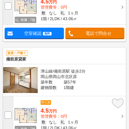
4.5
万円
管理費等：0円
敷
なし
礼
1ヶ月
1階
2LDK
43.06㎡
画像 : 7枚
空室確認
電話で問合せ
無料
賃貸一戸建て
備前原貸家
津山線/備前原駅 徒歩2分
岡山県岡山市北区原
築年数
築57年
建物階数
1階建
即入居
4.5
万円
管理費等：0円
敷
なし
礼
1ヶ月
1階
2LDK
43.06㎡