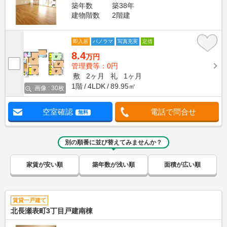
築年数
築38年
建物階数
2階建
即入居
パノラマ
写真充実
定借
8.4
万円
管理費等：0円
敷
2ヶ月
礼
1ヶ月
1階
4LDK
89.95㎡
画像 : 30枚
空室確認
電話で問合せ
無料
別の順番に並び替えてみませんか？
家賃が安い順
築年数が浅い順
面積が広い順
賃貸一戸建て
北長瀬表町3丁目戸建南棟