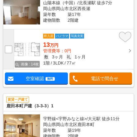
山陽本線（中国）/北長瀬駅 徒歩7分
岡山県岡山市北区西長瀬
築年数
築17年
建物階数
2階建
即入居
パノラマ
写真充実
13
万円
管理費等：0円
敷
3ヶ月
礼
1ヶ月
1階
3LDK
77㎡
画像 : 14枚
空室確認
電話で問合せ
無料
賃貸一戸建て
鹿田本町戸建（3-3-3）1
宇野線<宇野みなと線>/大元駅 徒歩11分
岡山県岡山市北区鹿田本町
築年数
築19年
建物階数
2階建