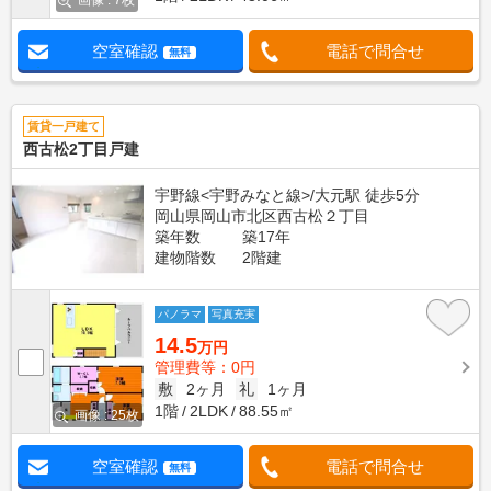
画像 : 7枚
空室確認
電話で問合せ
無料
賃貸一戸建て
西古松2丁目戸建
宇野線<宇野みなと線>/大元駅 徒歩5分
岡山県岡山市北区西古松２丁目
築年数
築17年
建物階数
2階建
パノラマ
写真充実
14.5
万円
管理費等：0円
敷
2ヶ月
礼
1ヶ月
1階
2LDK
88.55㎡
画像 : 25枚
空室確認
電話で問合せ
無料