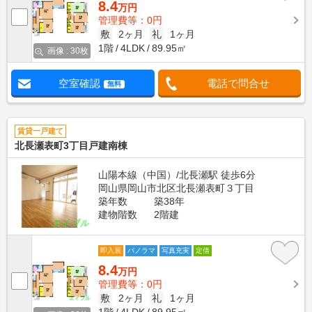
8.4
万円
管理費等：0円
敷
2ヶ月
礼
1ヶ月
1階
4LDK
89.95㎡
画像 : 30枚
空室確認
電話で問合せ
無料
賃貸一戸建て
北長瀬表町3丁目戸建南棟
山陽本線（中国）/北長瀬駅 徒歩6分
岡山県岡山市北区北長瀬表町３丁目
築年数
築38年
建物階数
2階建
即入居
パノラマ
写真充実
定借
8.4
万円
管理費等：0円
敷
2ヶ月
礼
1ヶ月