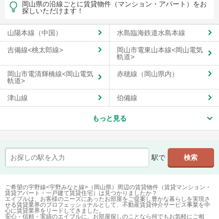
岡山県の沿線ごとに賃貸物件（マンション・アパート）をお
探しいただけます！
山陽本線（中国）
水島臨海鉄道水島本線
吉備線<桃太郎線>
岡山市電東山本線<岡山電気
軌道>
岡山市電清輝橋線<岡山電気
赤穂線（岡山県内）
軌道>
津山線
伯備線
もっと見る
駅で
ご希望の宇野線<宇野みなと線>（岡山県）周辺の賃貸物件（賃貸マンション・
賃貸アパート・一戸建て賃貸住宅）は見つかりましたか？
エイブルは、お客様のニーズにあったお部屋をご提案し豊かな暮らしを実現さ
せる賃貸業界のプロフェッショナルとして、不動産賃貸仲介サービス事業を中
心に賃貸業界をリードしてきました。
安心・信頼・実績のエイブルに、お部屋探しのことなら何でもお気軽にご相