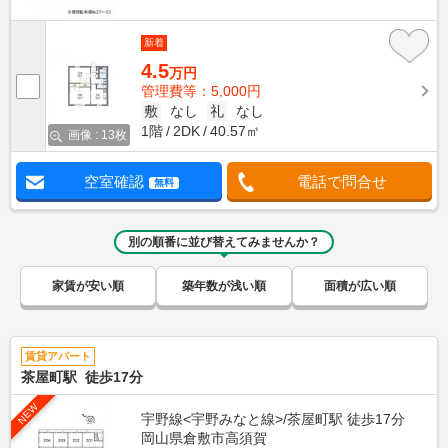
新着
4.5
万円
管理費等：5,000円
敷
なし
礼
なし
1階
2DK
40.57㎡
画像 : 13枚
空室確認
電話で問合せ
無料
別の順番に並び替えてみませんか？
家賃が安い順
築年数が浅い順
面積が広い順
賃貸アパート
茶屋町駅 徒歩17分
NEW
宇野線<宇野みなと線>/茶屋町駅 徒歩17分
岡山県倉敷市高須賀