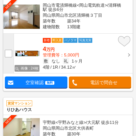
NEW
岡山市電清輝橋線<岡山電気軌道>/清輝橋
駅 徒歩6分
岡山県岡山市北区清輝橋３丁目
築年数
築34年
建物階数
13階建
新着
即入居
パノラマ
写真充実
4
万円
管理費等：5,000円
敷
なし
礼
1ヶ月
4階
1R
34.12㎡
画像 : 24枚
空室確認
電話で問合せ
無料
賃貸マンション
りひあハウス
NEW
宇野線<宇野みなと線>/大元駅 徒歩11分
岡山県岡山市北区大供表町
築年数
築30年