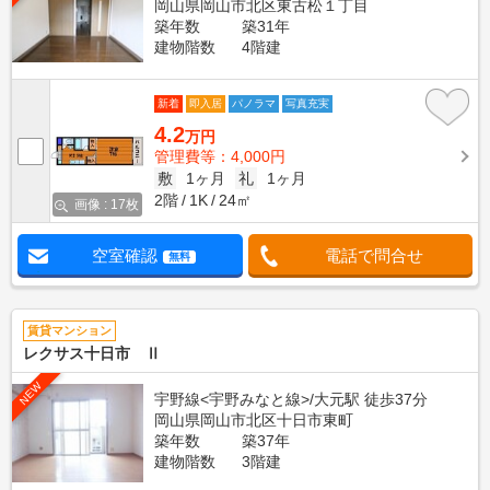
岡山県岡山市北区東古松１丁目
築年数
築31年
建物階数
4階建
新着
即入居
パノラマ
写真充実
4.2
万円
管理費等：4,000円
敷
1ヶ月
礼
1ヶ月
2階
1K
24㎡
画像 : 17枚
空室確認
電話で問合せ
無料
賃貸マンション
レクサス十日市 Ⅱ
NEW
宇野線<宇野みなと線>/大元駅 徒歩37分
岡山県岡山市北区十日市東町
築年数
築37年
建物階数
3階建