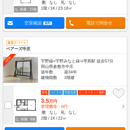
敷
なし
礼
なし
1階
1K
23.18㎡
画像 : 15枚
空室確認
電話で問合せ
無料
賃貸アパート
ベアーズ中庄
NEW
宇野線<宇野みなと線>/早島駅 徒歩57分
岡山県倉敷市中庄
築年数
築34年
建物階数
2階建
新着
パノラマ
写真充実
インターネット無料
3.5
万円
管理費等：0円
敷
なし
礼
なし
2階
1K
22㎡
画像 : 9枚