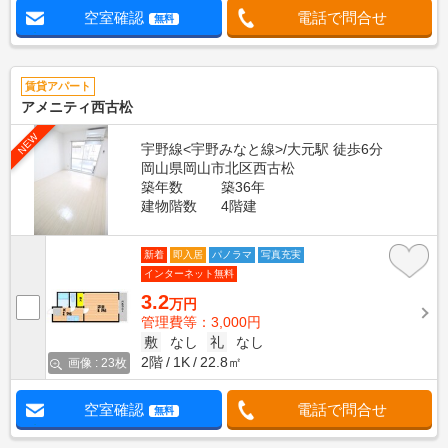
空室確認
電話で問合せ
無料
賃貸アパート
アメニティ西古松
NEW
宇野線<宇野みなと線>/大元駅 徒歩6分
岡山県岡山市北区西古松
築年数
築36年
建物階数
4階建
新着
即入居
パノラマ
写真充実
インターネット無料
3.2
万円
管理費等：3,000円
敷
なし
礼
なし
2階
1K
22.8㎡
画像 : 23枚
空室確認
電話で問合せ
無料