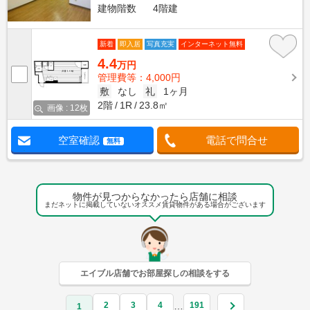
建物階数
4階建
新着
即入居
写真充実
インターネット無料
4.4
万円
管理費等：4,000円
敷
なし
礼
1ヶ月
2階
1R
23.8㎡
画像 : 12枚
空室確認
電話で問合せ
無料
物件が見つからなかったら店舗に相談
まだネットに掲載していないオススメ賃貸物件がある場合がございます
エイブル店舗でお部屋探しの相談をする
2
3
4
191
…
1