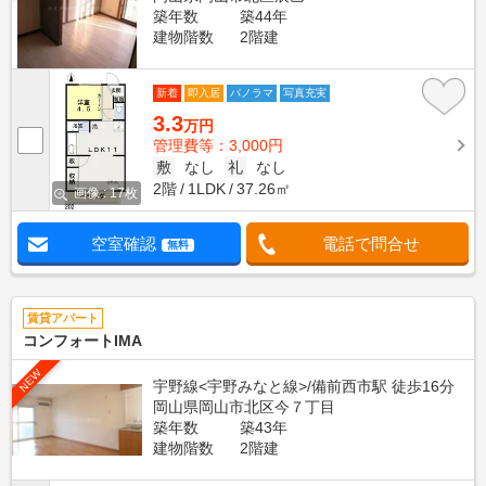
築年数
築44年
建物階数
2階建
新着
即入居
パノラマ
写真充実
3.3
万円
管理費等：3,000円
敷
なし
礼
なし
2階
1LDK
37.26㎡
画像 : 17枚
空室確認
電話で問合せ
無料
賃貸アパート
コンフォートIMA
NEW
宇野線<宇野みなと線>/備前西市駅 徒歩16分
岡山県岡山市北区今７丁目
築年数
築43年
建物階数
2階建