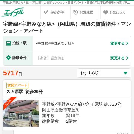
宇野線<宇野みなと線>（岡山県）の賃貸マンション・賃貸アパート・賃貸住宅の不動産情報を検索！不動産賃貸の物件探しは、お部屋探しのエイブル
保存条件
閲覧履歴
お気に入り
宇野線<宇野みなと線>（岡山県）周辺の賃貸物件・マン
ション・アパート
沿線・駅
-
宇野線<宇野みなと線>
変更する
詳細条件
【家賃】設定無し
変更する
5717
件
賃貸アパート
久々原駅 徒歩29分
NEW
宇野線<宇野みなと線>/久々原駅 徒歩29分
岡山県倉敷市茶屋町
築年数
築18年
建物階数
2階建