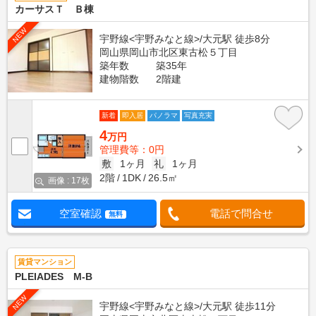
カーサスＴ Ｂ棟
NEW
宇野線<宇野みなと線>/大元駅 徒歩8分
岡山県岡山市北区東古松５丁目
築年数
築35年
建物階数
2階建
新着
即入居
パノラマ
写真充実
4
万円
管理費等：0円
敷
1ヶ月
礼
1ヶ月
2階
1DK
26.5㎡
画像 : 17枚
空室確認
電話で問合せ
無料
賃貸マンション
PLEIADES M-B
NEW
宇野線<宇野みなと線>/大元駅 徒歩11分