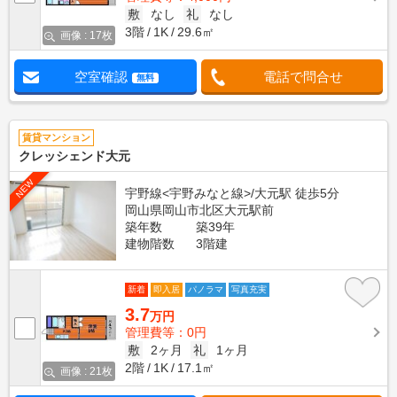
敷
なし
礼
なし
3階
1K
29.6㎡
画像 : 17枚
空室確認
電話で問合せ
無料
賃貸マンション
クレッシェンド大元
NEW
宇野線<宇野みなと線>/大元駅 徒歩5分
岡山県岡山市北区大元駅前
築年数
築39年
建物階数
3階建
新着
即入居
パノラマ
写真充実
3.7
万円
管理費等：0円
敷
2ヶ月
礼
1ヶ月
2階
1K
17.1㎡
画像 : 21枚