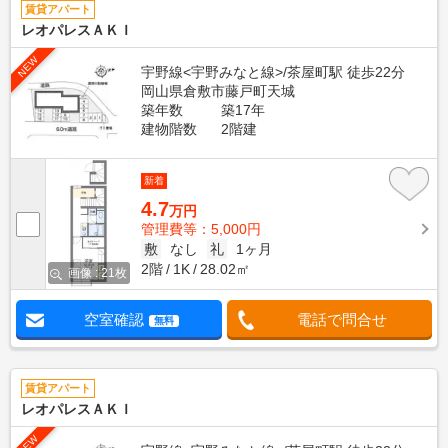
賃貸アパート
レオパレスＡＫＩ
NEW
宇野線<宇野みなと線>/茶屋町駅 徒歩22分
岡山県倉敷市藤戸町天城
築年数
築17年
建物階数
2階建
新着
4.7
万円
管理費等：5,000円
敷
なし
礼
1ヶ月
2階
1K
28.02㎡
画像 : 21枚
空室確認
電話で問合せ
無料
賃貸アパート
レオパレスＡＫＩ
NEW