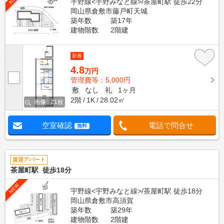
宇野線<宇野みなと線>/茶屋町駅 徒歩22分
岡山県倉敷市藤戸町天城
築年数
築17年
建物階数
2階建
新着
4.8
万円
管理費等：5,000円
敷
なし
礼
1ヶ月
2階
1K
28.02㎡
画像 : 21枚
空室確認
電話で問合せ
無料
賃貸アパート
茶屋町駅 徒歩18分
NEW
宇野線<宇野みなと線>/茶屋町駅 徒歩18分
岡山県倉敷市高須賀
築年数
築29年
建物階数
2階建