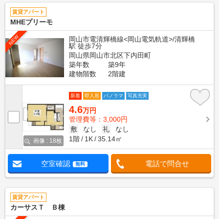
賃貸アパート
MHEプリーモ
NEW
岡山市電清輝橋線<岡山電気軌道>/清輝橋
駅 徒歩7分
岡山県岡山市北区下内田町
築年数
築9年
建物階数
2階建
新着
即入居
パノラマ
写真充実
4.6
万円
管理費等：3,000円
敷
なし
礼
なし
1階
1K
35.14㎡
画像 : 18枚
空室確認
電話で問合せ
無料
賃貸アパート
カーサスＴ Ｂ棟