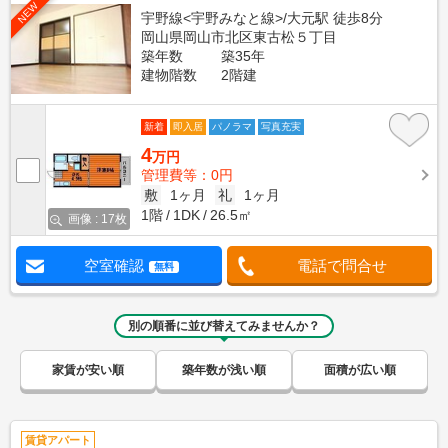
NEW
宇野線<宇野みなと線>/大元駅 徒歩8分
岡山県岡山市北区東古松５丁目
築年数
築35年
建物階数
2階建
新着
即入居
パノラマ
写真充実
4
万円
管理費等：0円
敷
1ヶ月
礼
1ヶ月
1階
1DK
26.5㎡
画像 : 17枚
空室確認
電話で問合せ
無料
別の順番に並び替えてみませんか？
家賃が安い順
築年数が浅い順
面積が広い順
賃貸アパート