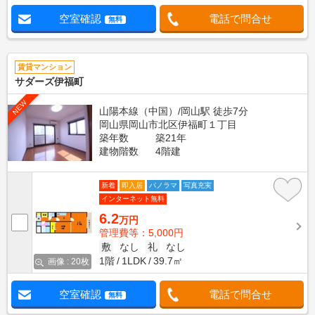
空室確認
電話で問合せ
無料
賃貸マンション
サダーズ伊福町
NEW
山陽本線（中国）/岡山駅 徒歩7分
岡山県岡山市北区伊福町１丁目
築年数
築21年
建物階数
4階建
新着
即入居
パノラマ
写真充実
インターネット無料
6.2
万円
管理費等：5,000円
敷
なし
礼
なし
1階
1LDK
39.7㎡
画像 : 20枚
空室確認
電話で問合せ
無料