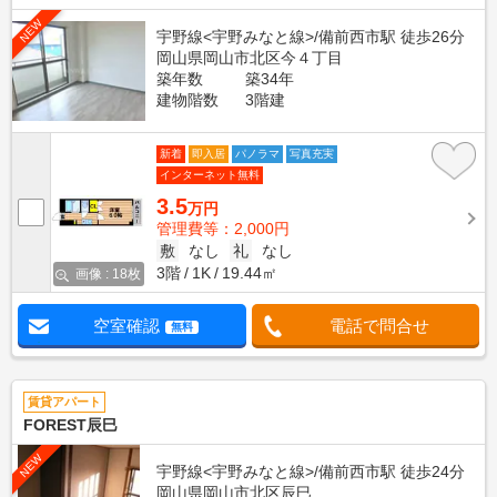
NEW
宇野線<宇野みなと線>/備前西市駅 徒歩26分
岡山県岡山市北区今４丁目
築年数
築34年
建物階数
3階建
新着
即入居
パノラマ
写真充実
インターネット無料
3.5
万円
管理費等：2,000円
敷
なし
礼
なし
3階
1K
19.44㎡
画像 : 18枚
空室確認
電話で問合せ
無料
賃貸アパート
FOREST辰巳
NEW
宇野線<宇野みなと線>/備前西市駅 徒歩24分
岡山県岡山市北区辰巳