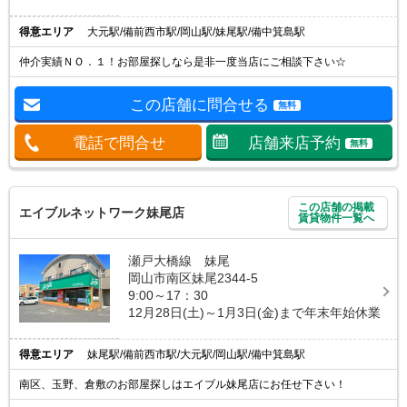
得意エリア
大元駅/備前西市駅/岡山駅/妹尾駅/備中箕島駅
仲介実績ＮＯ．１！お部屋探しなら是非一度当店にご相談下さい☆
この店舗に問合せる
無料
電話で問合せ
店舗来店予約
無料
この店舗の掲載
エイブルネットワーク妹尾店
賃貸物件一覧へ
瀬戸大橋線 妹尾
岡山市南区妹尾2344-5
9:00～17：30
12月28日(土)～1月3日(金)まで年末年始休業
得意エリア
妹尾駅/備前西市駅/大元駅/岡山駅/備中箕島駅
南区、玉野、倉敷のお部屋探しはエイブル妹尾店にお任せ下さい！