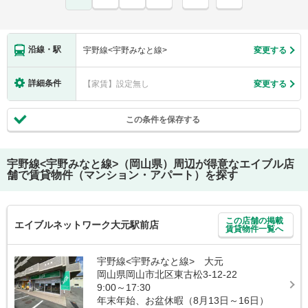
沿線・駅
宇野線<宇野みなと線>
変更する
詳細条件
【家賃】設定無し
変更する
この条件を保存する
宇野線<宇野みなと線>（岡山県）
周辺が得意なエイブル店
舗で賃貸物件（マンション・アパート）を探す
この店舗の掲載
エイブルネットワーク大元駅前店
賃貸物件一覧へ
宇野線<宇野みなと線> 大元
岡山県岡山市北区東古松3-12-22
9:00～17:30
年末年始、お盆休暇（8月13日～16日）