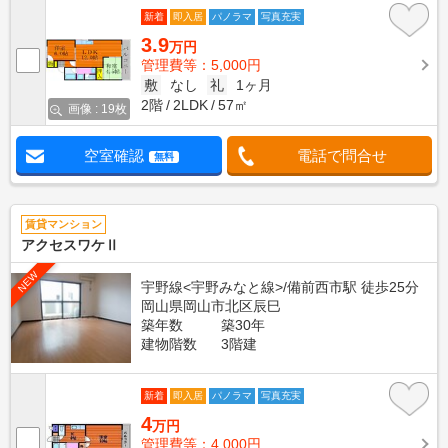
新着
即入居
パノラマ
写真充実
3.9
万円
管理費等：5,000円
敷
なし
礼
1ヶ月
2階
2LDK
57㎡
画像 : 19枚
空室確認
電話で問合せ
無料
賃貸マンション
アクセスワケⅡ
NEW
宇野線<宇野みなと線>/備前西市駅 徒歩25分
岡山県岡山市北区辰巳
築年数
築30年
建物階数
3階建
新着
即入居
パノラマ
写真充実
4
万円
管理費等：4,000円