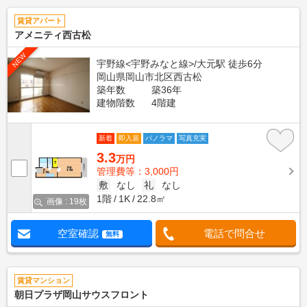
賃貸アパート
アメニティ西古松
NEW
宇野線<宇野みなと線>/大元駅 徒歩6分
岡山県岡山市北区西古松
築年数
築36年
建物階数
4階建
新着
即入居
パノラマ
写真充実
3.3
万円
管理費等：3,000円
敷
なし
礼
なし
1階
1K
22.8㎡
画像 : 19枚
空室確認
電話で問合せ
無料
賃貸マンション
朝日プラザ岡山サウスフロント