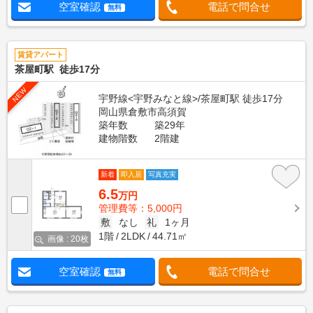
空室確認
電話で問合せ
無料
賃貸アパート
茶屋町駅 徒歩17分
NEW
宇野線<宇野みなと線>/茶屋町駅 徒歩17分
岡山県倉敷市高須賀
築年数
築29年
建物階数
2階建
新着
即入居
写真充実
6.5
万円
管理費等：5,000円
敷
なし
礼
1ヶ月
1階
2LDK
44.71㎡
画像 : 20枚
空室確認
電話で問合せ
無料