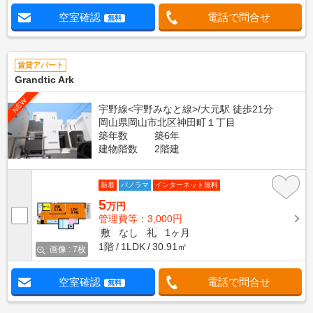
空室確認
電話で問合せ
無料
賃貸アパート
Grandtic Ark
NEW
宇野線<宇野みなと線>/大元駅 徒歩21分
岡山県岡山市北区神田町１丁目
築年数
築6年
建物階数
2階建
新着
パノラマ
インターネット無料
5
万円
管理費等：3,000円
敷
なし
礼
1ヶ月
1階
1LDK
30.91㎡
画像 : 7枚
空室確認
電話で問合せ
無料