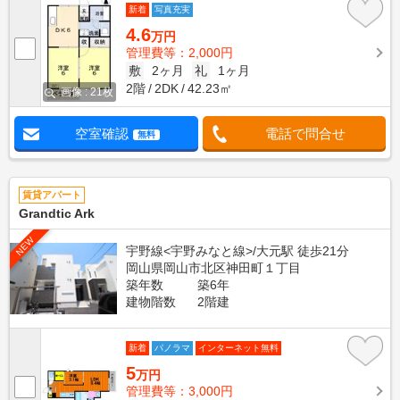
新着
写真充実
4.6
万円
管理費等：2,000円
敷
2ヶ月
礼
1ヶ月
2階
2DK
42.23㎡
画像 : 21枚
空室確認
電話で問合せ
無料
賃貸アパート
Grandtic Ark
NEW
宇野線<宇野みなと線>/大元駅 徒歩21分
岡山県岡山市北区神田町１丁目
築年数
築6年
建物階数
2階建
新着
パノラマ
インターネット無料
5
万円
管理費等：3,000円