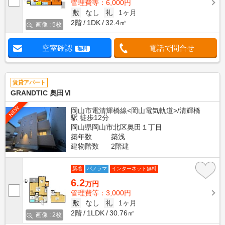
管理費等：6,000円
敷
なし
礼
1ヶ月
2階
1DK
32.4㎡
画像 : 5枚
空室確認
電話で問合せ
無料
賃貸アパート
GRANDTIC 奥田Ⅵ
NEW
岡山市電清輝橋線<岡山電気軌道>/清輝橋
駅 徒歩12分
岡山県岡山市北区奥田１丁目
築年数
築浅
建物階数
2階建
新着
パノラマ
インターネット無料
6.2
万円
管理費等：3,000円
敷
なし
礼
1ヶ月
2階
1LDK
30.76㎡
画像 : 2枚