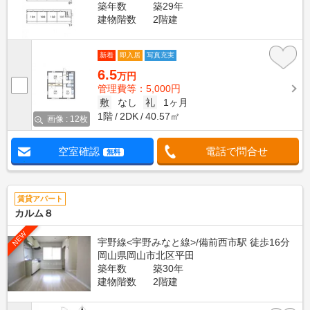
築年数
築29年
建物階数
2階建
新着
即入居
写真充実
6.5
万円
管理費等：5,000円
敷
なし
礼
1ヶ月
1階
2DK
40.57㎡
画像 : 12枚
空室確認
電話で問合せ
無料
賃貸アパート
カルム８
NEW
宇野線<宇野みなと線>/備前西市駅 徒歩16分
岡山県岡山市北区平田
築年数
築30年
建物階数
2階建