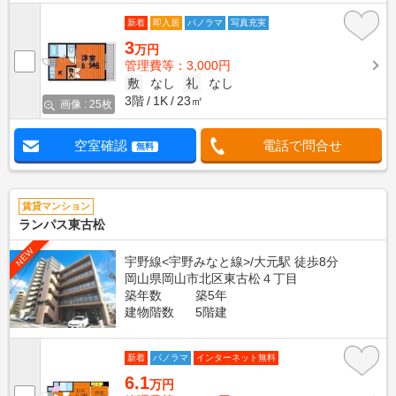
新着
即入居
パノラマ
写真充実
3
万円
管理費等：3,000円
敷
なし
礼
なし
3階
1K
23㎡
画像 : 25枚
空室確認
電話で問合せ
無料
賃貸マンション
ランパス東古松
NEW
宇野線<宇野みなと線>/大元駅 徒歩8分
岡山県岡山市北区東古松４丁目
築年数
築5年
建物階数
5階建
新着
パノラマ
インターネット無料
6.1
万円