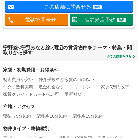
この店舗に問合せる
無料
電話で問合せ
店舗来店予約
無料
宇野線<宇野みなと線>周辺の賃貸物件をテーマ・特集・間
取りから探す
全ての特集を見る
家賃・初期費用・お得条件
初期費用が安い
仲介手数料が家賃の55%以下
仲介手数料無料
敷金礼金なし
フリーレント
家賃5万円以下
家賃クレジットカード払い可
更新料なし
立地・アクセス
駅徒歩5分以内
駅徒歩10分以内
駅徒歩15分以内
物件タイプ・建物種別
アパート
マンション
一戸建て
分譲賃貸
テラスハウス