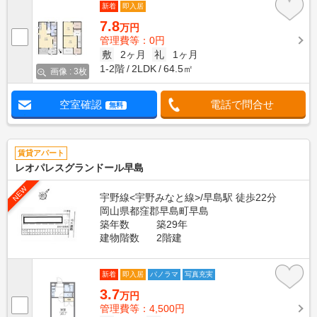
新着
即入居
7.8
万円
管理費等：0円
敷
2ヶ月
礼
1ヶ月
1-2階
2LDK
64.5㎡
画像 : 3枚
空室確認
電話で問合せ
無料
賃貸アパート
レオパレスグランドール早島
NEW
宇野線<宇野みなと線>/早島駅 徒歩22分
岡山県都窪郡早島町早島
築年数
築29年
建物階数
2階建
新着
即入居
パノラマ
写真充実
3.7
万円
管理費等：4,500円