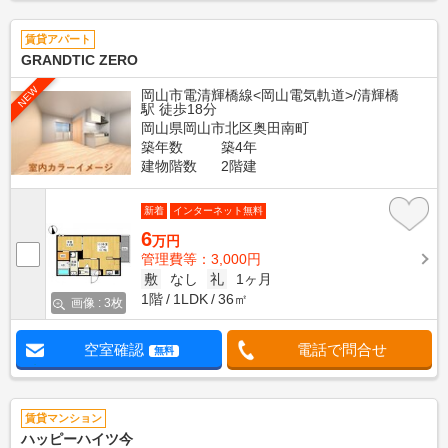
賃貸アパート
GRANDTIC ZERO
NEW
岡山市電清輝橋線<岡山電気軌道>/清輝橋
駅 徒歩18分
岡山県岡山市北区奥田南町
築年数
築4年
建物階数
2階建
新着
インターネット無料
6
万円
管理費等：3,000円
敷
なし
礼
1ヶ月
1階
1LDK
36㎡
画像 : 3枚
空室確認
電話で問合せ
無料
賃貸マンション
ハッピーハイツ今