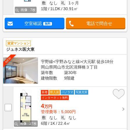
敷
なし
礼
1ヶ月
1階
1LDK
30.91㎡
画像 : 7枚
空室確認
電話で問合せ
無料
賃貸マンション
ジュネス医大東
NEW
宇野線<宇野みなと線>/大元駅 徒歩18分
岡山県岡山市北区清輝橋３丁目
築年数
築30年
建物階数
9階建
新着
即入居
パノラマ
写真充実
インターネット無料
4
万円
管理費等：5,000円
敷
なし
礼
なし
6階
1K
22.4㎡
画像 : 27枚