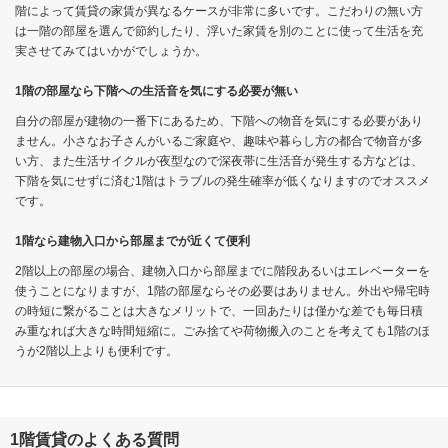
階によって賃貸の家賃が異なるケースが非常に多いです。こだわりの無い方
は一階の部屋を選んで節約したり、浮いた家賃を別のことに使って生活を充
実させてみてはいかがでしょうか。
1階の部屋なら下階への生活音を気にする必要が無い
自分の部屋が建物の一番下にあるため、下階への物音を気にする必要があり
ません。小さなお子さんがいるご家庭や、趣味や暮らし方の都合で物音が多
い方、また生活サイクルが夜型なので深夜帯に生活音が発生する方などは、
下階を気にせずに済む1階はトラブルの発生確率が低くなりますのでオススメ
です。
1階なら建物入口から部屋までが近くて便利
2階以上の部屋の場合、建物入口から部屋までに階段あるいはエレベーターを
使うことになりますが、1階の部屋ならその必要はありません。外出や帰宅時
の時短に繋がることは大きなメリットで、一回あたりは僅かな差でも毎日積
み重なれば大きな時間短縮に。ごみ捨てや荷物搬入のことを考えても1階のほ
うが2階以上よりも便利です。
1階賃貸のよくある質問