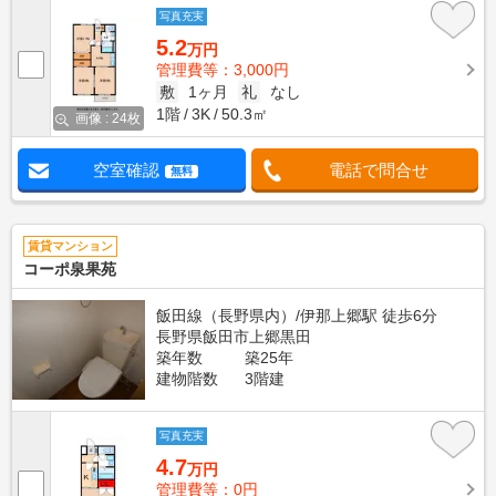
写真充実
5.2
万円
管理費等：3,000円
敷
1ヶ月
礼
なし
1階
3K
50.3㎡
画像 : 24枚
空室確認
電話で問合せ
無料
賃貸マンション
コーポ泉果苑
飯田線（長野県内）/伊那上郷駅 徒歩6分
長野県飯田市上郷黒田
築年数
築25年
建物階数
3階建
写真充実
4.7
万円
管理費等：0円