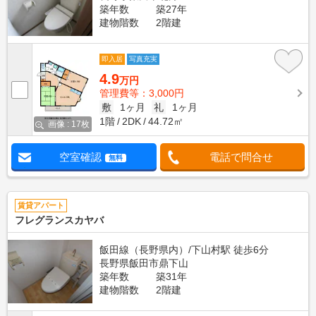
築年数
築27年
建物階数
2階建
即入居
写真充実
4.9
万円
管理費等：3,000円
敷
1ヶ月
礼
1ヶ月
1階
2DK
44.72㎡
画像 : 17枚
空室確認
電話で問合せ
無料
賃貸アパート
フレグランスカヤバ
飯田線（長野県内）/下山村駅 徒歩6分
長野県飯田市鼎下山
築年数
築31年
建物階数
2階建