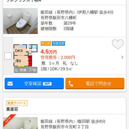
フレグランス千秋A
飯田線（長野県内）/伊那八幡駅 徒歩4分
長野県飯田市八幡町
築年数
築29年
建物階数
2階建
即入居
写真充実
4.5
万円
管理費等：2,000円
敷
1ヶ月
礼
なし
1階
1DK
29.5㎡
画像 : 27枚
空室確認
電話で問合せ
無料
賃貸アパート
喜楽荘
NEW
飯田線（長野県内）/飯田駅 徒歩8分
長野県飯田市今宮町２丁目