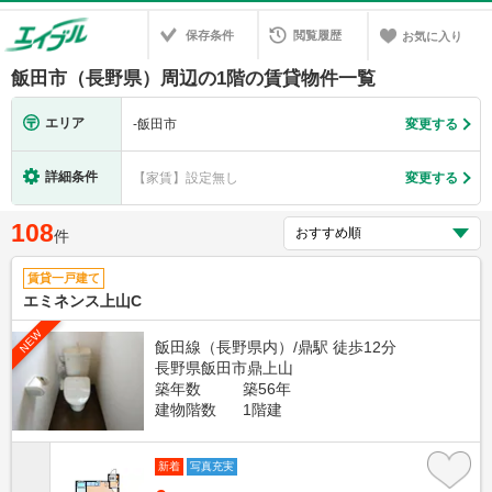
保存条件
閲覧履歴
お気に入り
飯田市（長野県）周辺の1階の賃貸物件一覧
エリア
-
飯田市
変更する
詳細条件
【家賃】設定無し
変更する
108
件
賃貸一戸建て
エミネンス上山C
NEW
飯田線（長野県内）/鼎駅 徒歩12分
長野県飯田市鼎上山
築年数
築56年
建物階数
1階建
新着
写真充実