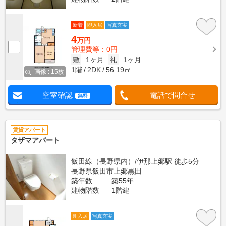
新着
即入居
写真充実
4
万円
管理費等：0円
敷
1ヶ月
礼
1ヶ月
1階
2DK
56.19㎡
画像 : 15枚
空室確認
電話で問合せ
無料
賃貸アパート
タザマアパート
飯田線（長野県内）/伊那上郷駅 徒歩5分
長野県飯田市上郷黒田
築年数
築55年
建物階数
1階建
即入居
写真充実