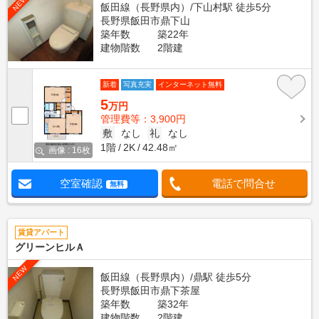
NEW
飯田線（長野県内）/下山村駅 徒歩5分
長野県飯田市鼎下山
築年数
築22年
建物階数
2階建
新着
写真充実
インターネット無料
5
万円
管理費等：3,900円
敷
なし
礼
なし
1階
2K
42.48㎡
画像 : 16枚
空室確認
電話で問合せ
無料
賃貸アパート
グリーンヒルＡ
NEW
飯田線（長野県内）/鼎駅 徒歩5分
長野県飯田市鼎下茶屋
築年数
築32年
建物階数
2階建