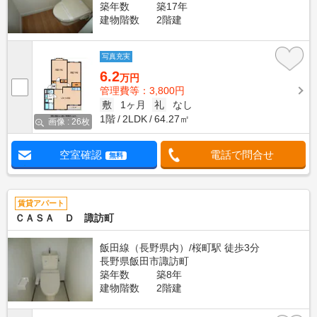
築年数
築17年
建物階数
2階建
写真充実
6.2
万円
管理費等：3,800円
敷
1ヶ月
礼
なし
1階
2LDK
64.27㎡
画像 : 26枚
空室確認
電話で問合せ
無料
賃貸アパート
ＣＡＳＡ Ｄ 諏訪町
飯田線（長野県内）/桜町駅 徒歩3分
長野県飯田市諏訪町
築年数
築8年
建物階数
2階建