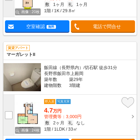
敷
1ヶ月
礼
1ヶ月
1階
1K
29.8㎡
画像 : 20枚
空室確認
電話で問合せ
無料
賃貸アパート
マーガレットII
飯田線（長野県内）/切石駅 徒歩31分
長野県飯田市上殿岡
築年数
築29年
建物階数
3階建
即入居
写真充実
4.7
万円
管理費等：3,000円
敷
2ヶ月
礼
なし
1階
1LDK
33㎡
画像 : 24枚