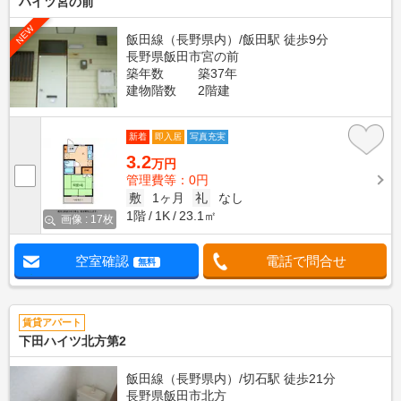
ハイツ宮の前
NEW
飯田線（長野県内）/飯田駅 徒歩9分
長野県飯田市宮の前
築年数
築37年
建物階数
2階建
新着
即入居
写真充実
3.2
万円
管理費等：0円
敷
1ヶ月
礼
なし
1階
1K
23.1㎡
画像 : 17枚
空室確認
電話で問合せ
無料
賃貸アパート
下田ハイツ北方第2
飯田線（長野県内）/切石駅 徒歩21分
長野県飯田市北方