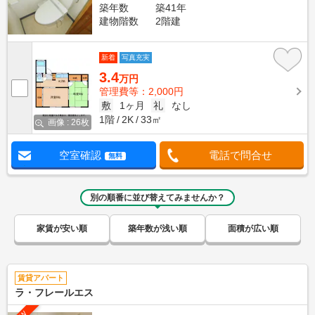
築年数
築41年
建物階数
2階建
新着
写真充実
3.4
万円
管理費等：2,000円
敷
1ヶ月
礼
なし
1階
2K
33㎡
画像 : 26枚
空室確認
電話で問合せ
無料
別の順番に並び替えてみませんか？
家賃が安い順
築年数が浅い順
面積が広い順
賃貸アパート
ラ・フレールエス