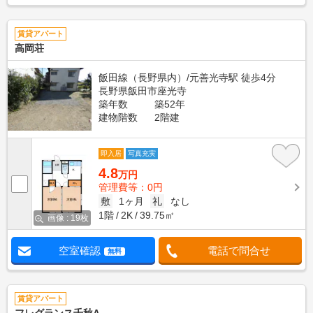
賃貸アパート
高岡荘
飯田線（長野県内）/元善光寺駅 徒歩4分
長野県飯田市座光寺
築年数
築52年
建物階数
2階建
即入居
写真充実
4.8
万円
管理費等：0円
敷
1ヶ月
礼
なし
1階
2K
39.75㎡
画像 : 19枚
空室確認
電話で問合せ
無料
賃貸アパート