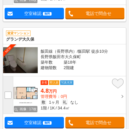
画像 : 20枚
空室確認
電話で問合せ
無料
賃貸マンション
グランデ大久保
NEW
飯田線（長野県内）/飯田駅 徒歩10分
長野県飯田市大久保町
築年数
築18年
建物階数
2階建
新着
即入居
写真充実
4.8
万円
管理費等：0円
敷
1ヶ月
礼
なし
1階
1K
34.4㎡
画像 : 17枚
空室確認
電話で問合せ
無料