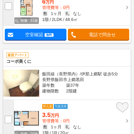
6
万円
管理費等：0円
敷
1ヶ月
礼
なし
1階
2LDK
48.6㎡
画像 : 31枚
空室確認
電話で問合せ
無料
賃貸アパート
コーポ美くに
飯田線（長野県内）/伊那上郷駅 徒歩5分
長野県飯田市上郷黒田
築年数
築37年
建物階数
2階建
即入居
写真充実
3.5
万円
管理費等：0円
敷
1ヶ月
礼
なし
1階
1R
20㎡