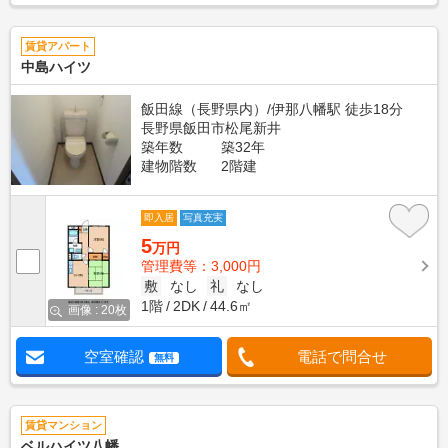
賃貸アパート
中島ハイツ
飯田線（長野県内）/伊那八幡駅 徒歩18分
長野県飯田市松尾新井
築年数
築32年
建物階数
2階建
即入居
写真充実
5
万円
管理費等：3,000円
敷
なし
礼
なし
1階
2DK
44.6㎡
画像 : 20枚
空室確認
電話で問合せ
無料
賃貸マンション
ベルハイツ八幡