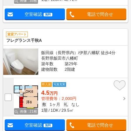
画像 : 35枚
空室確認
電話で問合せ
無料
賃貸アパート
フレグランス千秋A
飯田線（長野県内）/伊那八幡駅 徒歩4分
長野県飯田市八幡町
築年数
築29年
建物階数
2階建
即入居
写真充実
4.5
万円
管理費等：2,000円
敷
1ヶ月
礼
なし
1階
1DK
29.5㎡
画像 : 21枚
空室確認
電話で問合せ
無料