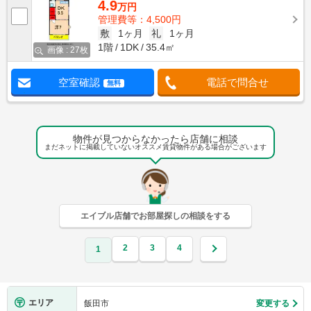
4.9
万円
管理費等：4,500円
敷
1ヶ月
礼
1ヶ月
1階
1DK
35.4㎡
画像 : 27枚
空室確認
電話で問合せ
無料
物件が見つからなかったら店舗に相談
まだネットに掲載していないオススメ賃貸物件がある場合がございます
エイブル店舗でお部屋探しの相談をする
2
3
4
1
エリア
飯田市
変更する