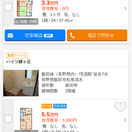
3.3
万円
管理費等：0円
敷
1ヶ月
礼
なし
1階
2K
37.45㎡
画像 : 28枚
空室確認
電話で問合せ
無料
賃貸アパート
ハイツ緑ヶ丘
飯田線（長野県内）/毛賀駅 徒歩7分
長野県飯田市松尾清水
築年数
築30年
建物階数
2階建
即入居
写真充実
5.5
万円
管理費等：3,000円
敷
なし
礼
なし