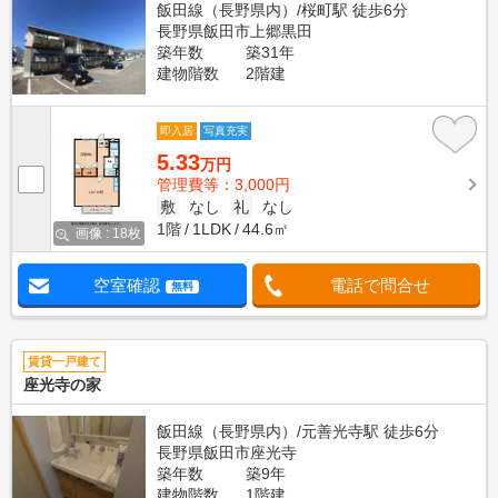
飯田線（長野県内）/桜町駅 徒歩6分
長野県飯田市上郷黒田
築年数
築31年
建物階数
2階建
即入居
写真充実
5.33
万円
管理費等：3,000円
敷
なし
礼
なし
1階
1LDK
44.6㎡
画像 : 18枚
空室確認
電話で問合せ
無料
賃貸一戸建て
座光寺の家
飯田線（長野県内）/元善光寺駅 徒歩6分
長野県飯田市座光寺
築年数
築9年
建物階数
1階建