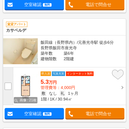
空室確認
電話で問合せ
無料
賃貸アパート
カサベルデ
飯田線（長野県内）/元善光寺駅 徒歩6分
長野県飯田市座光寺
築年数
築6年
建物階数
2階建
即入居
写真充実
インターネット無料
5.3
万円
管理費等：4,000円
敷
なし
礼
1ヶ月
1階
1K
30.94㎡
画像 : 21枚
空室確認
電話で問合せ
無料