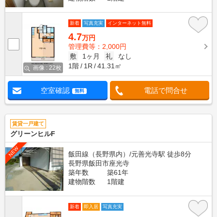
新着
写真充実
インターネット無料
4.7
万円
管理費等：2,000円
敷
1ヶ月
礼
なし
1階
1R
41.31㎡
画像 : 22枚
空室確認
電話で問合せ
無料
賃貸一戸建て
グリーンヒルF
NEW
飯田線（長野県内）/元善光寺駅 徒歩8分
長野県飯田市座光寺
築年数
築61年
建物階数
1階建
新着
即入居
写真充実