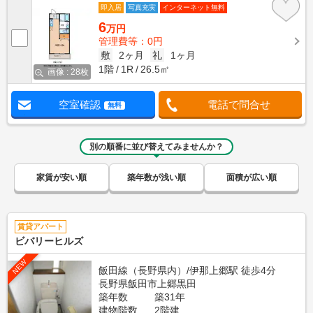
即入居
写真充実
インターネット無料
6
万円
管理費等：0円
敷
2ヶ月
礼
1ヶ月
1階
1R
26.5㎡
画像 : 28枚
空室確認
電話で問合せ
無料
別の順番に並び替えてみませんか？
家賃が安い順
築年数が浅い順
面積が広い順
賃貸アパート
ビバリーヒルズ
NEW
飯田線（長野県内）/伊那上郷駅 徒歩4分
長野県飯田市上郷黒田
築年数
築31年
建物階数
2階建