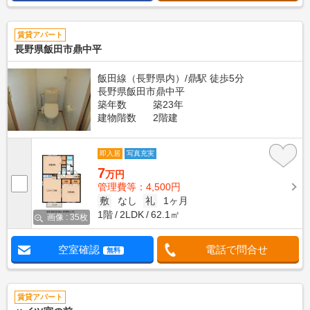
賃貸アパート
長野県飯田市鼎中平
飯田線（長野県内）/鼎駅 徒歩5分
長野県飯田市鼎中平
築年数
築23年
建物階数
2階建
即入居
写真充実
7
万円
管理費等：4,500円
敷
なし
礼
1ヶ月
1階
2LDK
62.1㎡
画像 : 35枚
空室確認
電話で問合せ
無料
賃貸アパート