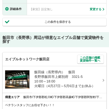
詳細条件
【家賃】設定無し
変更する
この条件を保存する
飯田市（長野県）
周辺が得意なエイブル店舗で賃貸物件を
探す
この店舗の掲載
エイブルネットワーク飯田店
賃貸物件一覧へ
飯田線（長野県内） 飯田
長野県飯田市上郷別府 3321-5
10:00～18:00
火曜日（4月27日～5月6日までお休み）
得意エリア
飯田市/下伊那郡松川町/下伊那郡高森町/下伊那郡阿智村/下伊那郡喬木村
ベテランスタッフにお任せ下さい！！