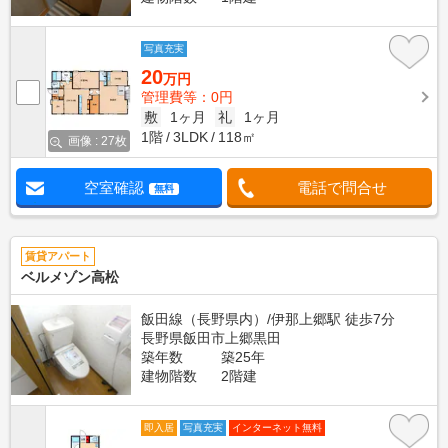
写真充実
20
万円
管理費等：0円
敷
1ヶ月
礼
1ヶ月
1階
3LDK
118㎡
画像 : 27枚
空室確認
電話で問合せ
無料
賃貸アパート
ベルメゾン高松
飯田線（長野県内）/伊那上郷駅 徒歩7分
長野県飯田市上郷黒田
築年数
築25年
建物階数
2階建
即入居
写真充実
インターネット無料