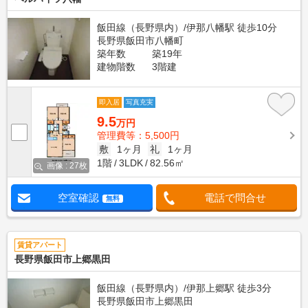
飯田線（長野県内）/伊那八幡駅 徒歩10分
長野県飯田市八幡町
築年数
築19年
建物階数
3階建
即入居
写真充実
9.5
万円
管理費等：5,500円
敷
1ヶ月
礼
1ヶ月
1階
3LDK
82.56㎡
画像 : 27枚
空室確認
電話で問合せ
無料
賃貸アパート
長野県飯田市上郷黒田
飯田線（長野県内）/伊那上郷駅 徒歩3分
長野県飯田市上郷黒田