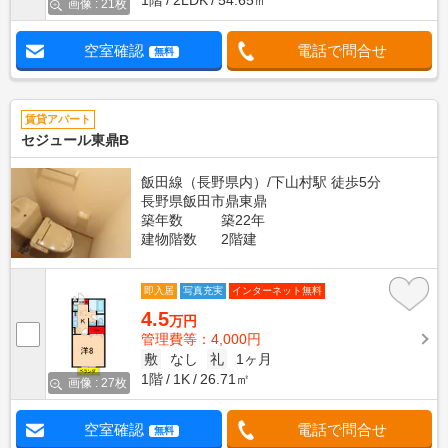
1階
2LDK
54.65㎡
画像 : 21枚
空室確認
電話で問合せ
無料
賃貸アパート
セジュール東鼎B
飯田線（長野県内）/下山村駅 徒歩5分
長野県飯田市鼎東鼎
築年数
築22年
建物階数
2階建
即入居
写真充実
インターネット無料
4.5
万円
管理費等：4,000円
敷
なし
礼
1ヶ月
1階
1K
26.71㎡
画像 : 27枚
空室確認
電話で問合せ
無料