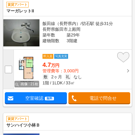
賃貸アパート
マーガレットII
飯田線（長野県内）/切石駅 徒歩31分
長野県飯田市上殿岡
築年数
築29年
建物階数
3階建
即入居
写真充実
4.7
万円
管理費等：3,000円
敷
2ヶ月
礼
なし
1階
1LDK
33㎡
画像 : 21枚
空室確認
電話で問合せ
無料
賃貸アパート
サンハイツ小林Ｂ