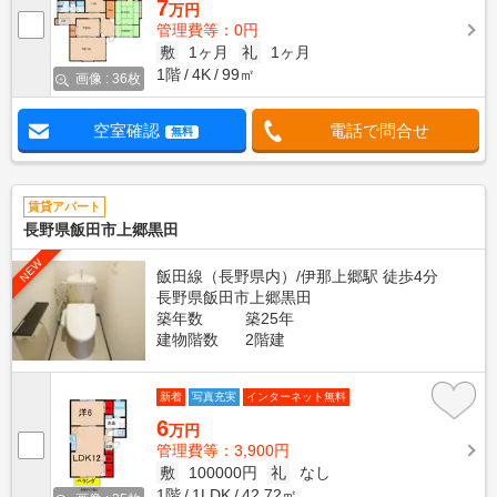
7
万円
管理費等：0円
敷
1ヶ月
礼
1ヶ月
1階
4K
99㎡
画像 : 36枚
空室確認
電話で問合せ
無料
賃貸アパート
長野県飯田市上郷黒田
NEW
飯田線（長野県内）/伊那上郷駅 徒歩4分
長野県飯田市上郷黒田
築年数
築25年
建物階数
2階建
新着
写真充実
インターネット無料
6
万円
管理費等：3,900円
敷
100000円
礼
なし
1階
1LDK
42.72㎡