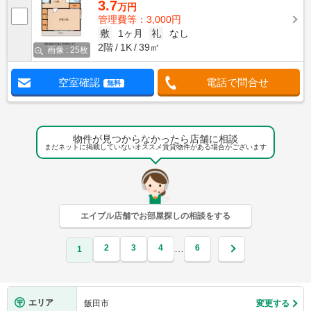
3.7
万円
管理費等：3,000円
敷
1ヶ月
礼
なし
2階
1K
39㎡
画像 : 25枚
空室確認
電話で問合せ
無料
物件が見つからなかったら店舗に相談
まだネットに掲載していないオススメ賃貸物件がある場合がございます
エイブル店舗でお部屋探しの相談をする
2
3
4
6
…
1
エリア
飯田市
変更する