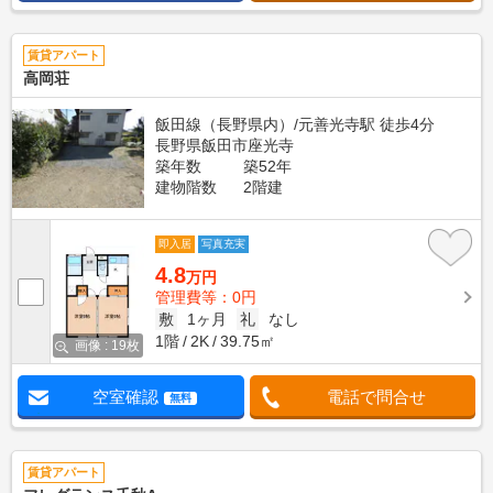
賃貸アパート
高岡荘
飯田線（長野県内）/元善光寺駅 徒歩4分
長野県飯田市座光寺
築年数
築52年
建物階数
2階建
即入居
写真充実
4.8
万円
管理費等：0円
敷
1ヶ月
礼
なし
1階
2K
39.75㎡
画像 : 19枚
空室確認
電話で問合せ
無料
賃貸アパート