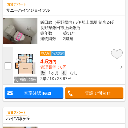
賃貸アパート
サニーハイツジョイフル
飯田線（長野県内）/伊那上郷駅 徒歩24分
長野県飯田市上郷飯沼
築年数
築31年
建物階数
2階建
即入居
写真充実
4.5
万円
管理費等：0円
敷
1ヶ月
礼
なし
2階
1K
28.87㎡
画像 : 25枚
空室確認
電話で問合せ
無料
賃貸アパート
ハイツ緑ヶ丘