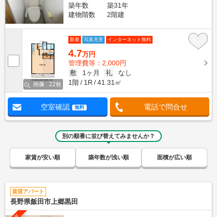
築年数
築31年
建物階数
2階建
新着
写真充実
インターネット無料
4.7
万円
管理費等：2,000円
敷
1ヶ月
礼
なし
1階
1R
41.31㎡
画像 : 22枚
空室確認
電話で問合せ
無料
別の順番に並び替えてみませんか？
家賃が安い順
築年数が浅い順
面積が広い順
賃貸アパート
長野県飯田市上郷黒田