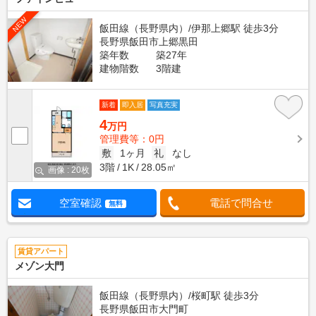
NEW
飯田線（長野県内）/伊那上郷駅 徒歩3分
長野県飯田市上郷黒田
築年数
築27年
建物階数
3階建
新着
即入居
写真充実
4
万円
管理費等：0円
敷
1ヶ月
礼
なし
3階
1K
28.05㎡
画像 : 20枚
空室確認
電話で問合せ
無料
賃貸アパート
メゾン大門
飯田線（長野県内）/桜町駅 徒歩3分
長野県飯田市大門町