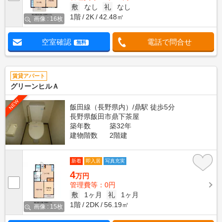
敷
なし
礼
なし
1階
2K
42.48㎡
画像 : 16枚
空室確認
電話で問合せ
無料
賃貸アパート
グリーンヒルＡ
NEW
飯田線（長野県内）/鼎駅 徒歩5分
長野県飯田市鼎下茶屋
築年数
築32年
建物階数
2階建
新着
即入居
写真充実
4
万円
管理費等：0円
敷
1ヶ月
礼
1ヶ月
1階
2DK
56.19㎡
画像 : 15枚