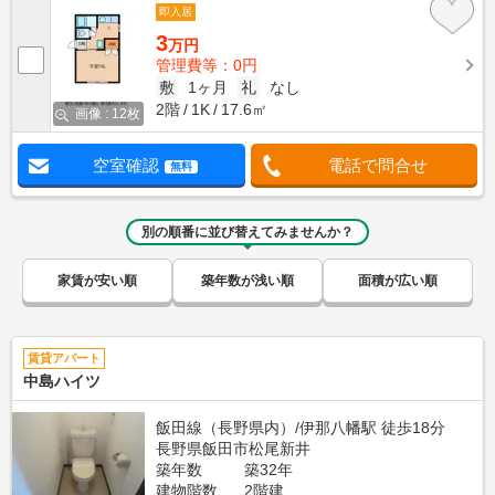
即入居
3
万円
管理費等：0円
敷
1ヶ月
礼
なし
2階
1K
17.6㎡
画像 : 12枚
空室確認
電話で問合せ
無料
別の順番に並び替えてみませんか？
家賃が安い順
築年数が浅い順
面積が広い順
賃貸アパート
中島ハイツ
飯田線（長野県内）/伊那八幡駅 徒歩18分
長野県飯田市松尾新井
築年数
築32年
建物階数
2階建