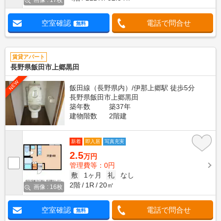
画像 : 17枚
空室確認
電話で問合せ
無料
賃貸アパート
長野県飯田市上郷黒田
NEW
飯田線（長野県内）/伊那上郷駅 徒歩5分
長野県飯田市上郷黒田
築年数
築37年
建物階数
2階建
新着
即入居
写真充実
2.5
万円
管理費等：0円
敷
1ヶ月
礼
なし
2階
1R
20㎡
画像 : 16枚
空室確認
電話で問合せ
無料