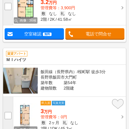
3.2
万円
管理費等：3,900円
敷
なし
礼
なし
2階
2K
41.58㎡
画像 : 36枚
空室確認
電話で問合せ
無料
賃貸アパート
ＭＩハイツ
飯田線（長野県内）/桜町駅 徒歩3分
長野県飯田市大門町
築年数
築54年
建物階数
2階建
即入居
写真充実
3
万円
管理費等：0円
敷
2ヶ月
礼
なし
2階
1DK
45.3㎡