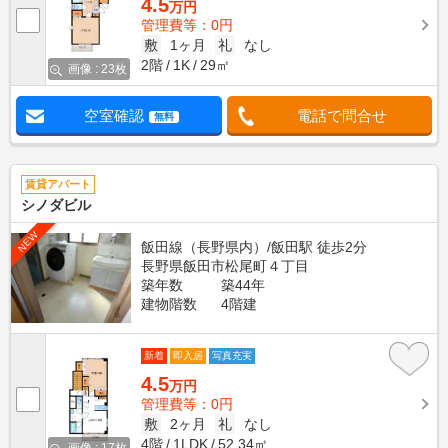
4.5
万円
管理費等：0円
敷
1ヶ月
礼
なし
2階
1K
29㎡
画像 : 23枚
空室確認
電話で問合せ
無料
賃貸アパート
シノダビル
NEW
飯田線（長野県内）/飯田駅 徒歩2分
長野県飯田市松尾町４丁目
築年数
築44年
建物階数
4階建
新着
即入居
写真充実
4.5
万円
管理費等：0円
敷
2ヶ月
礼
なし
4階
1LDK
52.34㎡