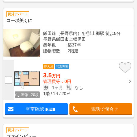
賃貸アパート
コーポ美くに
飯田線（長野県内）/伊那上郷駅 徒歩5分
長野県飯田市上郷黒田
築年数
築37年
建物階数
2階建
即入居
写真充実
3.5
万円
管理費等：0円
敷
1ヶ月
礼
なし
1階
1R
20㎡
画像 : 20枚
空室確認
電話で問合せ
無料
賃貸アパート
ファインビュー