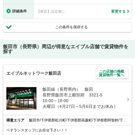
詳細条件
【家賃】設定無し
変更する
この条件を保存する
飯田市（長野県）
周辺が得意なエイブル店舗で賃貸物件を
探す
この店舗の掲載
エイブルネットワーク飯田店
賃貸物件一覧へ
飯田線（長野県内） 飯田
長野県飯田市上郷別府 3321-5
10:00～18:00
火曜日（4月27日～5月6日までお休み）
得意エリア
飯田市/下伊那郡松川町/下伊那郡高森町/下伊那郡阿智村/下伊那郡喬木村
ベテランスタッフにお任せ下さい！！