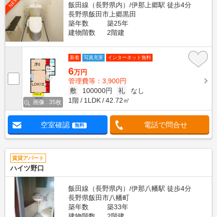
NEW
飯田線（長野県内）/伊那上郷駅 徒歩4分
長野県飯田市上郷黒田
築年数
築25年
建物階数
2階建
新着
写真充実
インターネット無料
6
万円
管理費等：3,900円
敷
100000円
礼
なし
1階
1LDK
42.72㎡
画像 : 35枚
空室確認
電話で問合せ
無料
賃貸アパート
ハイツ野口
飯田線（長野県内）/伊那八幡駅 徒歩4分
長野県飯田市八幡町
築年数
築33年
建物階数
2階建