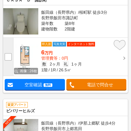
ＣＡＳＡ Ｄ 諏訪町
飯田線（長野県内）/桜町駅 徒歩3分
長野県飯田市諏訪町
築年数
築8年
建物階数
2階建
即入居
写真充実
インターネット無料
6
万円
管理費等：0円
敷
2ヶ月
礼
1ヶ月
1階
1R
26.5㎡
画像 : 28枚
空室確認
電話で問合せ
無料
賃貸アパート
ビバリーヒルズ
NEW
飯田線（長野県内）/伊那上郷駅 徒歩4分
長野県飯田市上郷黒田