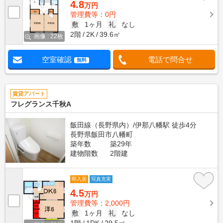
4.8
万円
管理費等：0円
敷
1ヶ月
礼
なし
2階
2K
39.6㎡
画像 : 22枚
空室確認
電話で問合せ
無料
賃貸アパート
フレグランス千秋A
飯田線（長野県内）/伊那八幡駅 徒歩4分
長野県飯田市八幡町
築年数
築29年
建物階数
2階建
即入居
写真充実
4.5
万円
管理費等：2,000円
敷
1ヶ月
礼
なし