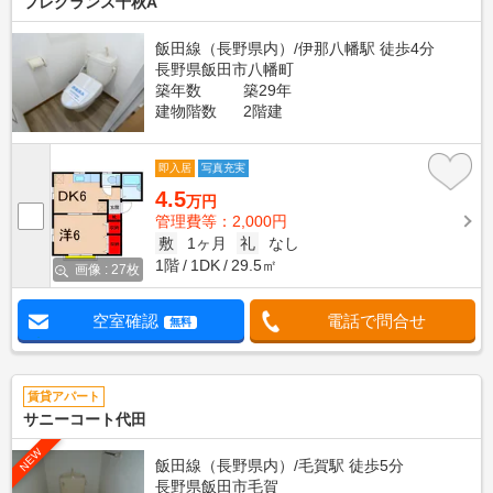
フレグランス千秋A
飯田線（長野県内）/伊那八幡駅 徒歩4分
長野県飯田市八幡町
築年数
築29年
建物階数
2階建
即入居
写真充実
4.5
万円
管理費等：2,000円
敷
1ヶ月
礼
なし
1階
1DK
29.5㎡
画像 : 27枚
空室確認
電話で問合せ
無料
賃貸アパート
サニーコート代田
NEW
飯田線（長野県内）/毛賀駅 徒歩5分
長野県飯田市毛賀