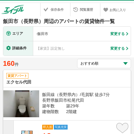
保存条件
閲覧履歴
お気に入り
飯田市（長野県）周辺のアパートの賃貸物件一覧
エリア
-
飯田市
変更する
詳細条件
【家賃】設定無し
変更する
160
件
賃貸アパート
エクセル代田
飯田線（長野県内）/毛賀駅 徒歩7分
長野県飯田市松尾代田
築年数
築29年
建物階数
2階建
即入居
写真充実