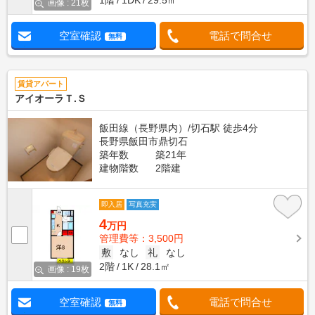
1階
1DK
29.5㎡
画像 : 21枚
空室確認
電話で問合せ
無料
賃貸アパート
アイオーラＴ.Ｓ
飯田線（長野県内）/切石駅 徒歩4分
長野県飯田市鼎切石
築年数
築21年
建物階数
2階建
即入居
写真充実
4
万円
管理費等：3,500円
敷
なし
礼
なし
2階
1K
28.1㎡
画像 : 19枚
空室確認
電話で問合せ
無料