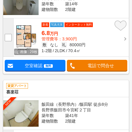
築年数
築14年
建物階数
2階建
新着
写真充実
インターネット無料
6.8
万円
管理費等：3,900円
敷
なし
礼
80000円
1-2階
2LDK
70.4㎡
画像 : 29枚
空室確認
電話で問合せ
無料
賃貸アパート
喜楽荘
NEW
飯田線（長野県内）/飯田駅 徒歩8分
長野県飯田市今宮町２丁目
築年数
築41年
建物階数
2階建