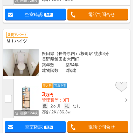
画像 : 29枚
空室確認
電話で問合せ
無料
賃貸アパート
ＭＩハイツ
飯田線（長野県内）/桜町駅 徒歩3分
長野県飯田市大門町
築年数
築54年
建物階数
2階建
即入居
写真充実
3
万円
管理費等：0円
敷
2ヶ月
礼
なし
2階
2K
36.3㎡
画像 : 24枚
空室確認
電話で問合せ
無料