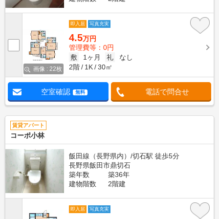
即入居
写真充実
4.5
万円
管理費等：0円
敷
1ヶ月
礼
なし
2階
1K
30㎡
画像 : 22枚
空室確認
電話で問合せ
無料
賃貸アパート
コーポ小林
飯田線（長野県内）/切石駅 徒歩5分
長野県飯田市鼎切石
築年数
築36年
建物階数
2階建
即入居
写真充実