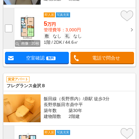
即入居
写真充実
5
万円
管理費等：3,000円
敷
なし
礼
なし
1階
2DK
44.6㎡
画像 : 20枚
空室確認
電話で問合せ
無料
賃貸アパート
フレグランス金沢Ｂ
飯田線（長野県内）/鼎駅 徒歩3分
長野県飯田市鼎中平
築年数
築30年
建物階数
2階建
即入居
写真充実