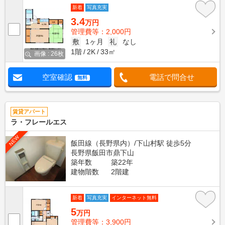
新着
写真充実
3.4
万円
管理費等：2,000円
敷
1ヶ月
礼
なし
1階
2K
33㎡
画像 : 26枚
空室確認
電話で問合せ
無料
賃貸アパート
ラ・フレールエス
NEW
飯田線（長野県内）/下山村駅 徒歩5分
長野県飯田市鼎下山
築年数
築22年
建物階数
2階建
新着
写真充実
インターネット無料
5
万円
管理費等：3,900円