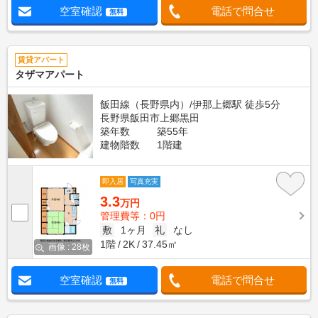
空室確認
電話で問合せ
無料
賃貸アパート
タザマアパート
飯田線（長野県内）/伊那上郷駅 徒歩5分
長野県飯田市上郷黒田
築年数
築55年
建物階数
1階建
即入居
写真充実
3.3
万円
管理費等：0円
敷
1ヶ月
礼
なし
1階
2K
37.45㎡
画像 : 28枚
空室確認
電話で問合せ
無料