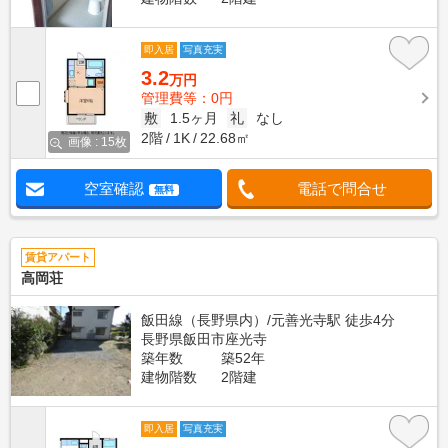
即入居
写真充実
3.2
万円
管理費等：0円
敷
1.5ヶ月
礼
なし
2階
1K
22.68㎡
画像 : 15枚
空室確認
電話で問合せ
無料
賃貸アパート
高岡荘
飯田線（長野県内）/元善光寺駅 徒歩4分
長野県飯田市座光寺
築年数
築52年
建物階数
2階建
即入居
写真充実