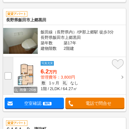
賃貸アパート
長野県飯田市上郷黒田
飯田線（長野県内）/伊那上郷駅 徒歩3分
長野県飯田市上郷黒田
築年数
築17年
建物階数
2階建
写真充実
6.2
万円
管理費等：3,800円
敷
1ヶ月
礼
なし
1階
2LDK
64.27㎡
画像 : 26枚
空室確認
電話で問合せ
無料
賃貸アパート