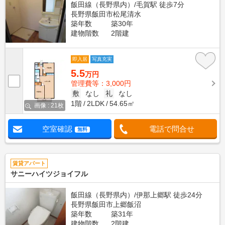
飯田線（長野県内）/毛賀駅 徒歩7分
長野県飯田市松尾清水
築年数
築30年
建物階数
2階建
即入居
写真充実
5.5
万円
管理費等：3,000円
敷
なし
礼
なし
1階
2LDK
54.65㎡
画像 : 21枚
空室確認
電話で問合せ
無料
賃貸アパート
サニーハイツジョイフル
飯田線（長野県内）/伊那上郷駅 徒歩24分
長野県飯田市上郷飯沼
築年数
築31年
建物階数
2階建