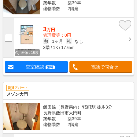
築年数
築39年
建物階数
2階建
3
万円
管理費等：0円
敷
1ヶ月
礼
なし
2階
1K
17.6㎡
画像 : 16枚
空室確認
電話で問合せ
無料
賃貸アパート
メゾン大門
飯田線（長野県内）/桜町駅 徒歩3分
長野県飯田市大門町
築年数
築39年
建物階数
2階建