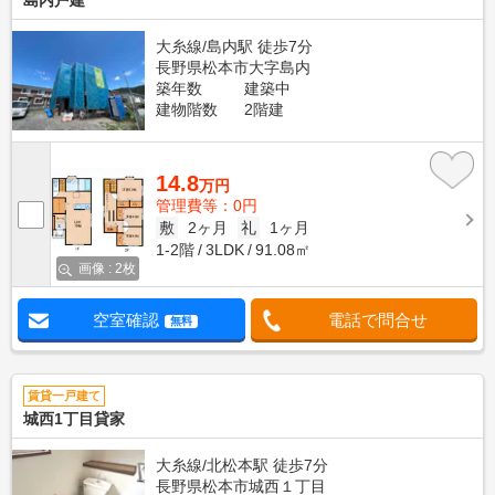
島内戸建
大糸線/島内駅 徒歩7分
長野県松本市大字島内
築年数
建築中
建物階数
2階建
14.8
万円
管理費等：0円
敷
2ヶ月
礼
1ヶ月
1-2階
3LDK
91.08㎡
画像 : 2枚
空室確認
電話で問合せ
無料
賃貸一戸建て
城西1丁目貸家
大糸線/北松本駅 徒歩7分
長野県松本市城西１丁目