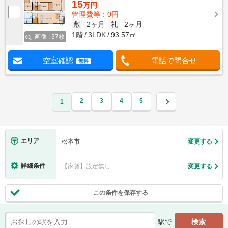
15
万円
管理費等：0円
敷
2ヶ月
礼
2ヶ月
1階
3LDK
93.57㎡
画像 : 37枚
空室確認
電話で問合せ
無料
2
3
4
5
1
エリア
松本市
変更する
詳細条件
【家賃】設定無し
変更する
この条件を保存する
駅で