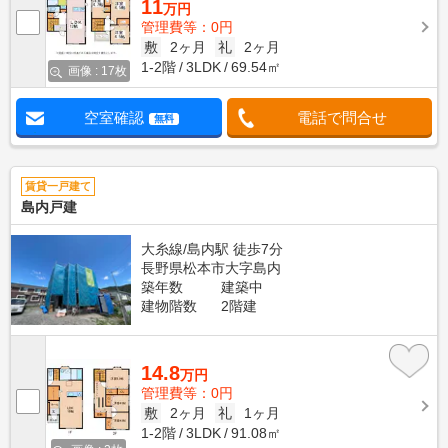
11
万円
管理費等：0円
敷
2ヶ月
礼
2ヶ月
1-2階
3LDK
69.54㎡
画像 : 17枚
空室確認
電話で問合せ
無料
賃貸一戸建て
島内戸建
大糸線/島内駅 徒歩7分
長野県松本市大字島内
築年数
建築中
建物階数
2階建
14.8
万円
管理費等：0円
敷
2ヶ月
礼
1ヶ月
1-2階
3LDK
91.08㎡