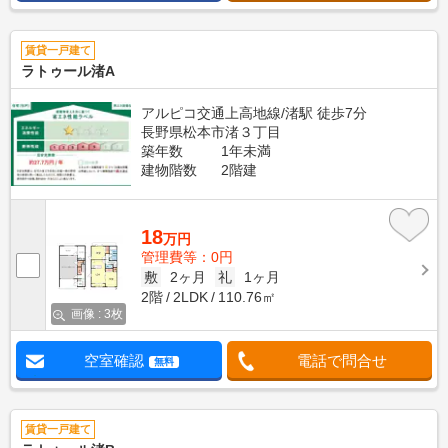
賃貸一戸建て
ラトゥール渚A
アルピコ交通上高地線/渚駅 徒歩7分
長野県松本市渚３丁目
築年数
1年未満
建物階数
2階建
18
万円
管理費等：0円
敷
2ヶ月
礼
1ヶ月
2階
2LDK
110.76㎡
画像 : 3枚
空室確認
電話で問合せ
無料
賃貸一戸建て