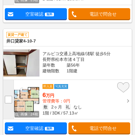
画像 : 23枚
空室確認
電話で問合せ
無料
賃貸一戸建て
井口貸家4-10-7
アルピコ交通上高地線/渚駅 徒歩5分
長野県松本市渚４丁目
築年数
築56年
建物階数
1階建
即入居
写真充実
6
万円
管理費等：0円
敷
2ヶ月
礼
なし
1階
3DK
57.13㎡
画像 : 24枚
空室確認
電話で問合せ
無料