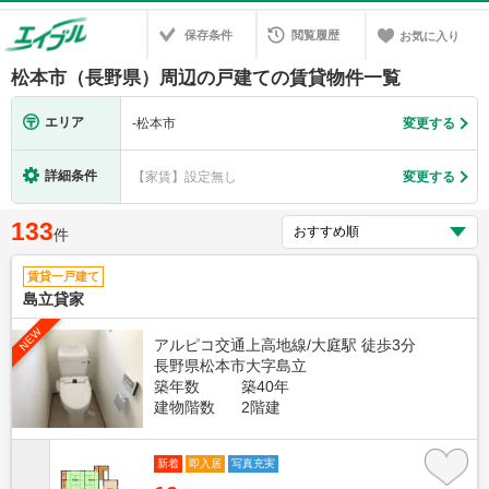
保存条件
閲覧履歴
お気に入り
松本市（長野県）周辺の戸建ての賃貸物件一覧
エリア
-
松本市
変更する
詳細条件
【家賃】設定無し
変更する
133
件
賃貸一戸建て
島立貸家
NEW
アルピコ交通上高地線/大庭駅 徒歩3分
長野県松本市大字島立
築年数
築40年
建物階数
2階建
新着
即入居
写真充実