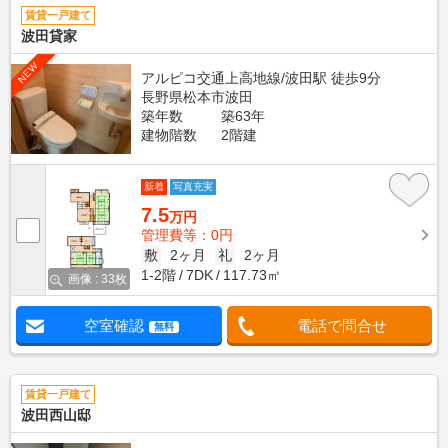
賃貸一戸建て
波田貸家
NEW
アルピコ交通上高地線/波田駅 徒歩9分
長野県松本市波田
築年数
築63年
建物階数
2階建
新着
写真充実
7.5
万円
管理費等：0円
敷
2ヶ月
礼
2ヶ月
1-2階
7DK
117.73㎡
画像 : 33枚
空室確認
電話で問合せ
無料
賃貸一戸建て
波田西山邸