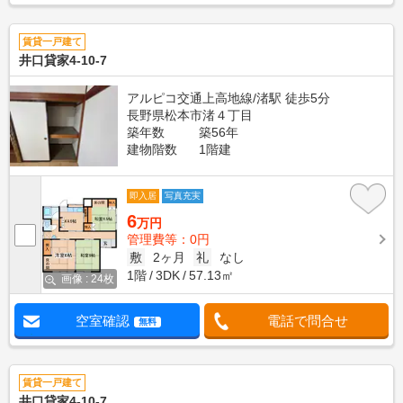
賃貸一戸建て
井口貸家4-10-7
アルピコ交通上高地線/渚駅 徒歩5分
長野県松本市渚４丁目
築年数
築56年
建物階数
1階建
即入居
写真充実
6
万円
管理費等：0円
敷
2ヶ月
礼
なし
1階
3DK
57.13㎡
画像 : 24枚
空室確認
電話で問合せ
無料
賃貸一戸建て
井口貸家4-10-7