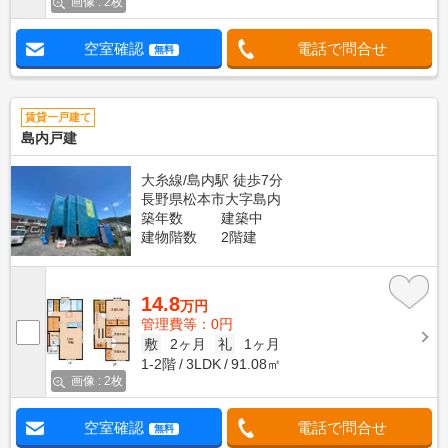
画像 : 2枚
空室確認
電話で問合せ
無料
賃貸一戸建て
島内戸建
大糸線/島内駅 徒歩7分
長野県松本市大字島内
築年数
建築中
建物階数
2階建
14.8
万円
管理費等：0円
敷
2ヶ月
礼
1ヶ月
1-2階
3LDK
91.08㎡
画像 : 2枚
空室確認
電話で問合せ
無料