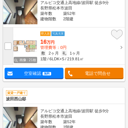
アルピコ交通上高地線/波田駅 徒歩9分
長野県松本市波田
築年数
築52年
建物階数
2階建
即入居
写真充実
16
万円
管理費等：0円
敷
2ヶ月
礼
1ヶ月
1階
6LDK+S
219.81㎡
画像 : 21枚
空室確認
電話で問合せ
無料
賃貸一戸建て
波田西山邸
アルピコ交通上高地線/波田駅 徒歩9分
長野県松本市波田
築年数
築52年
建物階数
2階建