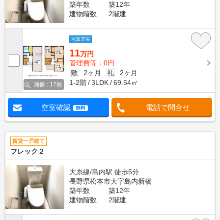
築年数
築12年
建物階数
2階建
写真充実
11
万円
管理費等：0円
敷
2ヶ月
礼
2ヶ月
1-2階
3LDK
69.54㎡
画像 : 17枚
空室確認
電話で問合せ
無料
賃貸一戸建て
フレック２
大糸線/島内駅 徒歩5分
長野県松本市大字島内新橋
築年数
築12年
建物階数
2階建