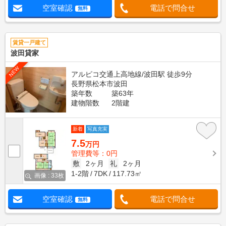
空室確認
電話で問合せ
無料
賃貸一戸建て
波田貸家
NEW
アルピコ交通上高地線/波田駅 徒歩9分
長野県松本市波田
築年数
築63年
建物階数
2階建
新着
写真充実
7.5
万円
管理費等：0円
敷
2ヶ月
礼
2ヶ月
1-2階
7DK
117.73㎡
画像 : 33枚
空室確認
電話で問合せ
無料