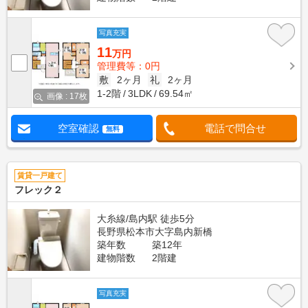
写真充実
11
万円
管理費等：0円
敷
2ヶ月
礼
2ヶ月
1-2階
3LDK
69.54㎡
画像 : 17枚
空室確認
電話で問合せ
無料
賃貸一戸建て
フレック２
大糸線/島内駅 徒歩5分
長野県松本市大字島内新橋
築年数
築12年
建物階数
2階建
写真充実