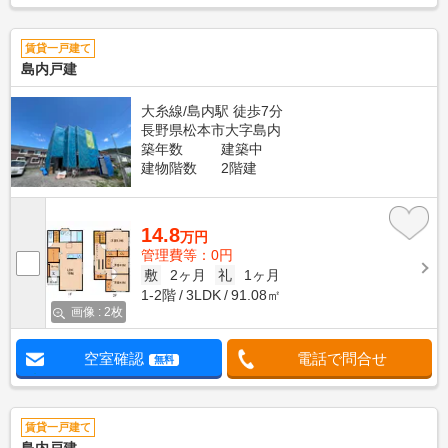
賃貸一戸建て
島内戸建
大糸線/島内駅 徒歩7分
長野県松本市大字島内
築年数
建築中
建物階数
2階建
14.8
万円
管理費等：0円
敷
2ヶ月
礼
1ヶ月
1-2階
3LDK
91.08㎡
画像 : 2枚
空室確認
電話で問合せ
無料
賃貸一戸建て