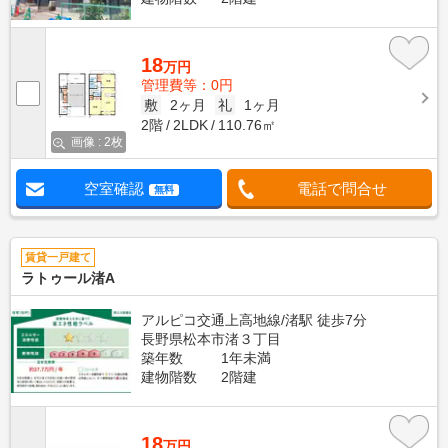
18
万円
管理費等：0円
敷
2ヶ月
礼
1ヶ月
2階
2LDK
110.76㎡
画像 : 2枚
空室確認
電話で問合せ
無料
賃貸一戸建て
ラトゥール渚A
アルピコ交通上高地線/渚駅 徒歩7分
長野県松本市渚３丁目
築年数
1年未満
建物階数
2階建
18
万円