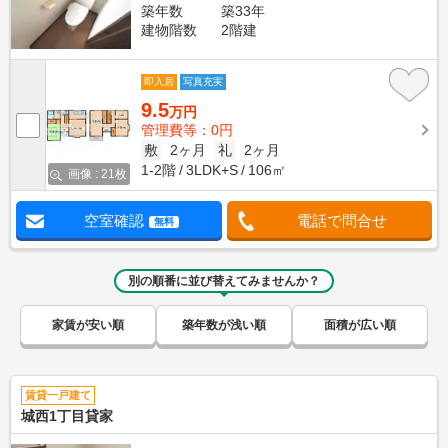
築年数
築33年
建物階数
2階建
即入居
写真充実
9.5
万円
管理費等：0円
敷
2ヶ月
礼
2ヶ月
1-2階
3LDK+S
106㎡
画像 : 21枚
空室確認
電話で問合せ
無料
別の順番に並び替えてみませんか？
家賃が安い順
築年数が浅い順
面積が広い順
賃貸一戸建て
城西1丁目貸家