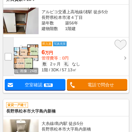
アルピコ交通上高地線/渚駅 徒歩5分
長野県松本市渚４丁目
築年数
築56年
建物階数
1階建
即入居
写真充実
6
万円
管理費等：0円
敷
2ヶ月
礼
なし
1階
3DK
57.13㎡
画像 : 24枚
空室確認
電話で問合せ
無料
賃貸一戸建て
長野県松本市大字島内新橋
大糸線/島内駅 徒歩5分
長野県松本市大字島内新橋