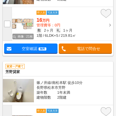
即入居
写真充実
16
万円
管理費等：0円
敷
2ヶ月
礼
1ヶ月
1階
6LDK+S
219.81㎡
画像 : 21枚
空室確認
電話で問合せ
無料
賃貸一戸建て
芳野貸家
篠ノ井線/南松本駅 徒歩10分
長野県松本市芳野
築年数
1年未満
建物階数
2階建
即入居
写真充実