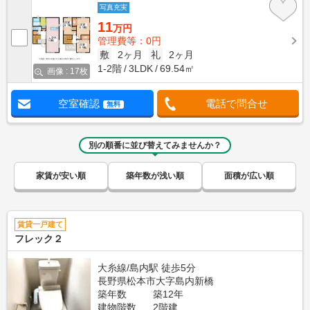
写真充実
11
万円
管理費等：0円
敷
2ヶ月
礼
2ヶ月
1-2階
3LDK
69.54㎡
画像 : 17枚
空室確認
電話で問合せ
無料
別の順番に並び替えてみませんか？
家賃が安い順
築年数が浅い順
面積が広い順
賃貸一戸建て
フレック２
大糸線/島内駅 徒歩5分
長野県松本市大字島内新橋
築年数
築12年
建物階数
2階建