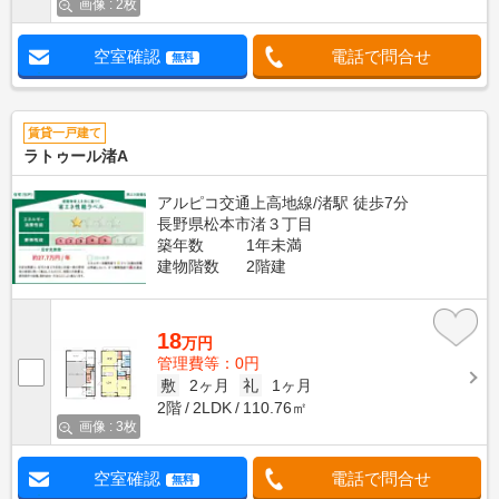
画像 : 2枚
空室確認
電話で問合せ
無料
賃貸一戸建て
ラトゥール渚A
アルピコ交通上高地線/渚駅 徒歩7分
長野県松本市渚３丁目
築年数
1年未満
建物階数
2階建
18
万円
管理費等：0円
敷
2ヶ月
礼
1ヶ月
2階
2LDK
110.76㎡
画像 : 3枚
空室確認
電話で問合せ
無料