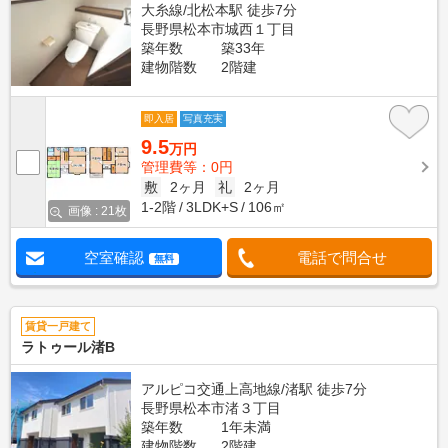
大糸線/北松本駅 徒歩7分
長野県松本市城西１丁目
築年数
築33年
建物階数
2階建
即入居
写真充実
9.5
万円
管理費等：0円
敷
2ヶ月
礼
2ヶ月
1-2階
3LDK+S
106㎡
画像 : 21枚
空室確認
電話で問合せ
無料
賃貸一戸建て
ラトゥール渚B
アルピコ交通上高地線/渚駅 徒歩7分
長野県松本市渚３丁目
築年数
1年未満
建物階数
2階建