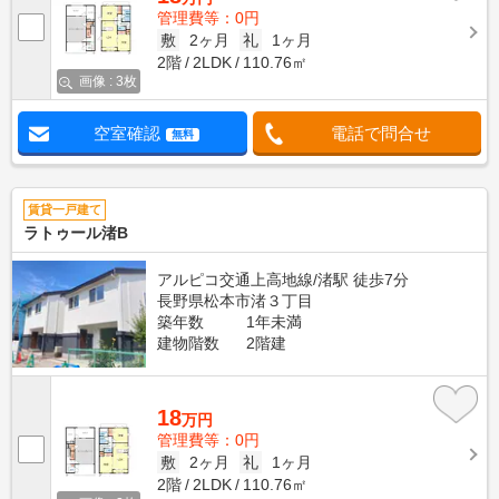
管理費等：0円
敷
2ヶ月
礼
1ヶ月
2階
2LDK
110.76㎡
画像 : 3枚
空室確認
電話で問合せ
無料
賃貸一戸建て
ラトゥール渚B
アルピコ交通上高地線/渚駅 徒歩7分
長野県松本市渚３丁目
築年数
1年未満
建物階数
2階建
18
万円
管理費等：0円
敷
2ヶ月
礼
1ヶ月
2階
2LDK
110.76㎡