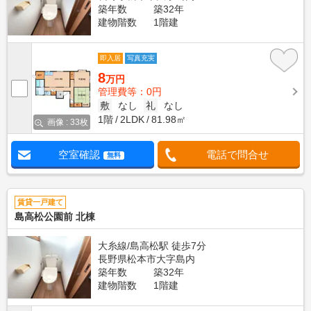
築年数
築32年
建物階数
1階建
即入居
写真充実
8
万円
管理費等：0円
敷
なし
礼
なし
1階
2LDK
81.98㎡
画像 : 33枚
空室確認
電話で問合せ
無料
賃貸一戸建て
島高松公園前 北棟
大糸線/島高松駅 徒歩7分
長野県松本市大字島内
築年数
築32年
建物階数
1階建