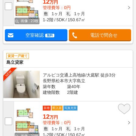
12
万円
管理費等：0円
敷
1ヶ月
礼
1ヶ月
1-2階
5DK
150.67㎡
画像 : 23枚
空室確認
電話で問合せ
無料
賃貸一戸建て
島立貸家
NEW
アルピコ交通上高地線/大庭駅 徒歩3分
長野県松本市大字島立
築年数
築40年
建物階数
2階建
新着
即入居
写真充実
12
万円
管理費等：0円
敷
1ヶ月
礼
1ヶ月
1-2階
5DK
150.67㎡