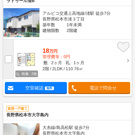
ラトゥール渚B
アルピコ交通上高地線/渚駅 徒歩7分
長野県松本市渚３丁目
築年数
1年未満
建物階数
2階建
18
万円
管理費等：0円
敷
2ヶ月
礼
1ヶ月
2階
2LDK
110.76㎡
画像 : 2枚
空室確認
電話で問合せ
無料
賃貸一戸建て
長野県松本市大字島内
大糸線/島高松駅 徒歩7分
長野県松本市大字島内