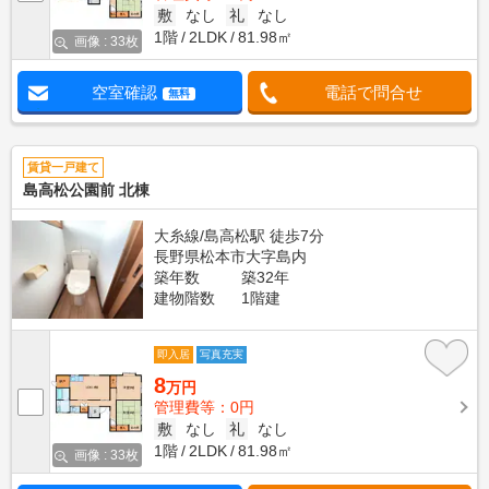
敷
なし
礼
なし
1階
2LDK
81.98㎡
画像 : 33枚
空室確認
電話で問合せ
無料
賃貸一戸建て
島高松公園前 北棟
大糸線/島高松駅 徒歩7分
長野県松本市大字島内
築年数
築32年
建物階数
1階建
即入居
写真充実
8
万円
管理費等：0円
敷
なし
礼
なし
1階
2LDK
81.98㎡
画像 : 33枚