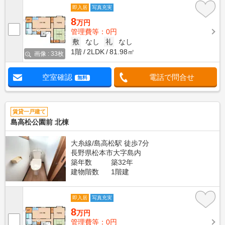
即入居
写真充実
8
万円
管理費等：0円
敷
なし
礼
なし
1階
2LDK
81.98㎡
画像 : 33枚
空室確認
電話で問合せ
無料
賃貸一戸建て
島高松公園前 北棟
大糸線/島高松駅 徒歩7分
長野県松本市大字島内
築年数
築32年
建物階数
1階建
即入居
写真充実
8
万円
管理費等：0円