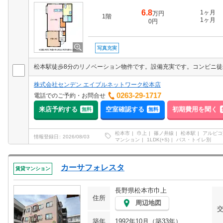
6.8
1ヶ月
万円
1階
1ヶ月
0円
写真充実
松本駅徒歩8分のリノベーション物件です。設備充実です。コンビニ徒
株式会社センデン エイブルネットワーク松本店
0263-29-1717
電話でのご予約・お問合せ
来店予約する
空室確認する
初期費用を聞く
無料
無料
松本市
巾上
篠ノ井線
松本駅
アルピコ
情報登録日
2026/08/03
マンション
1LDK(+S)
バス・トイレ別
カーサフォレスタ
賃貸マンション
長野県松本市巾上
住所
周辺地図
築年
1992年10月（築33年）