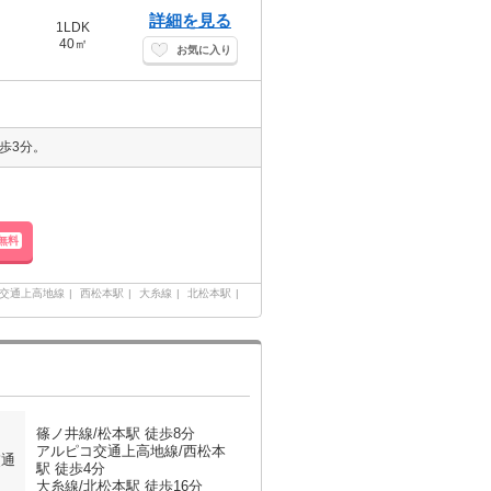
詳細を見る
1LDK
40㎡
お気に入り
歩3分。
無料
交通上高地線
西松本駅
大糸線
北松本駅
篠ノ井線/松本駅 徒歩8分
アルピコ交通上高地線/西松本
交通
駅 徒歩4分
大糸線/北松本駅 徒歩16分