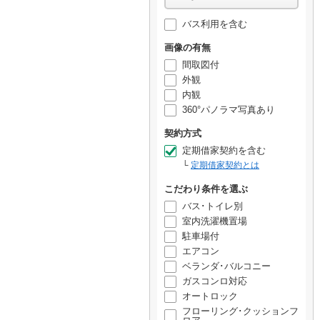
バス利用を含む
画像の有無
間取図付
外観
内観
360°パノラマ写真あり
契約方式
定期借家契約を含む
定期借家契約とは
こだわり条件を選ぶ
バス･トイレ別
室内洗濯機置場
駐車場付
エアコン
ベランダ･バルコニー
ガスコンロ対応
オートロック
フローリング･クッションフ