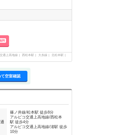
無料
交通上高地線
西松本駅
大糸線
北松本駅
めて空室確認
篠ノ井線/松本駅 徒歩8分
アルピコ交通上高地線/西松本
交通
駅 徒歩4分
アルピコ交通上高地線/渚駅 徒歩
10分