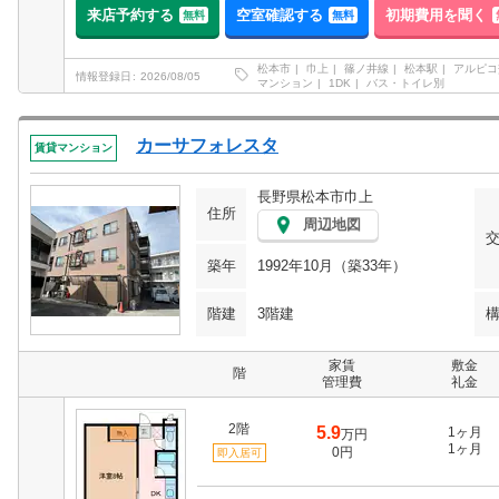
来店予約する
空室確認する
初期費用を聞く
無料
無料
松本市
巾上
篠ノ井線
松本駅
アルピコ
情報登録日
2026/08/05
マンション
1DK
バス・トイレ別
カーサフォレスタ
賃貸マンション
長野県松本市巾上
住所
周辺地図
築年
1992年10月（築33年）
階建
3階建
家賃
敷金
階
管理費
礼金
2階
5.9
1ヶ月
万円
1ヶ月
0円
即入居可