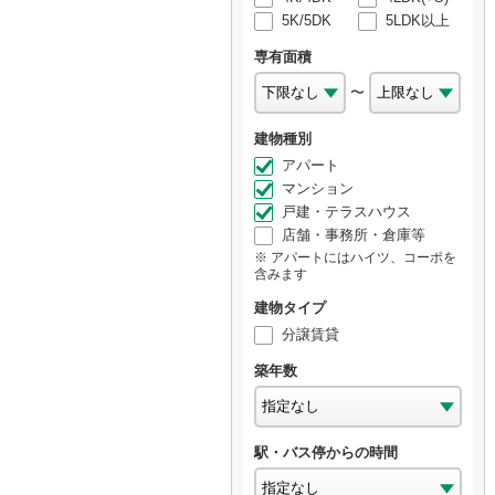
5K/5DK
5LDK以上
専有面積
〜
建物種別
アパート
マンション
戸建・テラスハウス
店舗・事務所・倉庫等
アパートにはハイツ、コーポを
含みます
建物タイプ
分譲賃貸
築年数
駅・バス停からの時間