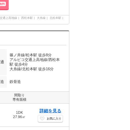
無料
交通上高地線
西松本駅
大糸線
北松本駅
篠ノ井線/松本駅 徒歩8分
アルピコ交通上高地線/西松本
交通
駅 徒歩4分
大糸線/北松本駅 徒歩16分
構造
鉄骨造
間取り
専有面積
詳細を見る
1DK
27.96㎡
お気に入り