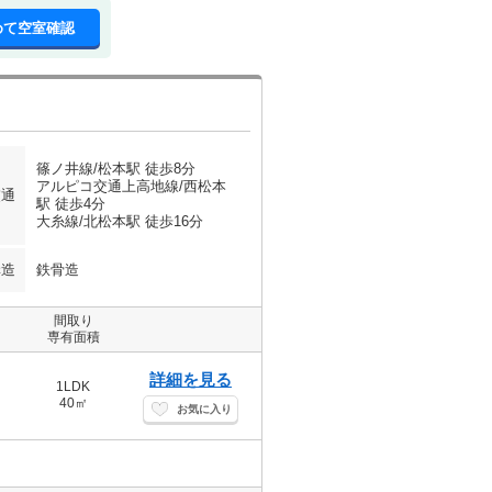
めて空室確認
篠ノ井線/松本駅 徒歩8分
アルピコ交通上高地線/西松本
交通
駅 徒歩4分
大糸線/北松本駅 徒歩16分
構造
鉄骨造
間取り
専有面積
詳細を見る
1LDK
40㎡
お気に入り