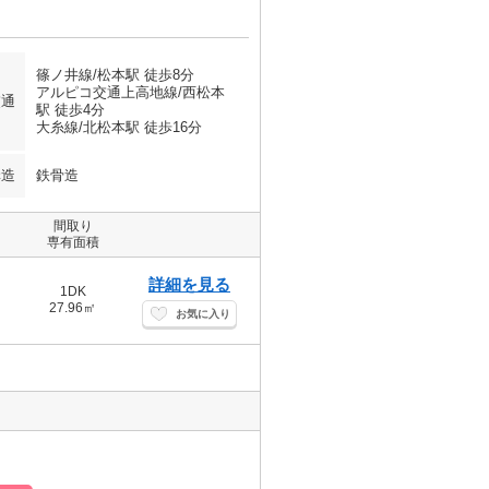
篠ノ井線/松本駅 徒歩8分
アルピコ交通上高地線/西松本
交通
駅 徒歩4分
大糸線/北松本駅 徒歩16分
構造
鉄骨造
間取り
専有面積
詳細を見る
1DK
27.96㎡
お気に入り