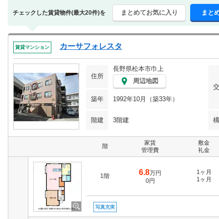
まとめてお気に入り
まと
チェックした賃貸物件(最大20件)を
カーサフォレスタ
賃貸マンション
長野県松本市巾上
住所
周辺地図
築年
1992年10月（築33年）
階建
3階建
家賃
敷金
階
管理費
礼金
6.8
1ヶ月
万円
1階
1ヶ月
0円
写真充実