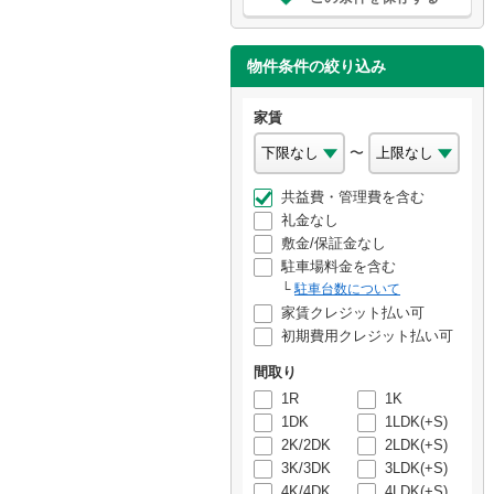
物件条件の絞り込み
家賃
〜
共益費・管理費を含む
礼金なし
敷金/保証金なし
駐車場料金を含む
駐車台数について
家賃クレジット払い可
初期費用クレジット払い可
間取り
1R
1K
1DK
1LDK(+S)
2K/2DK
2LDK(+S)
3K/3DK
3LDK(+S)
4K/4DK
4LDK(+S)