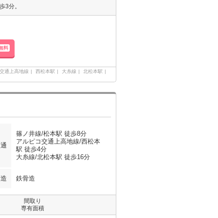
歩3分。
無料
交通上高地線
西松本駅
大糸線
北松本駅
篠ノ井線/松本駅 徒歩8分
アルピコ交通上高地線/西松本
交通
駅 徒歩4分
大糸線/北松本駅 徒歩16分
構造
鉄骨造
間取り
専有面積