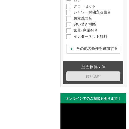
ロア
クローゼット
シャワー付独立洗面台
独立洗面台
追い焚き機能
家具･家電付き
インターネット無料
その他の条件を追加する
-
該当物件
件
絞り込む
オンラインでのご相談も承ります！