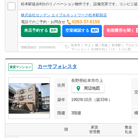
松本駅徒歩8分のリノベーション物件です。設備充実です。コンビニ徒
株式会社センデン エイブルネットワーク松本駅前店
0263-37-6155
電話でのご予約・お問合せ
来店予約する
空室確認する
初期費用を聞く
無料
無料
松本市
巾上
篠ノ井線
松本駅
アルピコ
情報登録日
2026/08/03
マンション
1LDK(+S)
バス・トイレ別
カーサフォレスタ
賃貸マンション
長野県松本市巾上
住所
周辺地図
築年
1992年10月（築33年）
階建
3階建
家賃
敷金
階
管理費
礼金