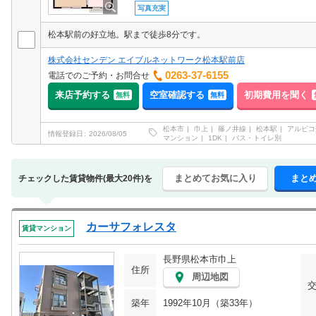
写真充実
松本駅前の好立地。駅まで徒歩8分です。
株式会社センデン エイブルネットワーク松本駅前店
0263-37-6155
電話でのご予約・お問合せ
来店予約する
空室確認する
初期費用を聞く
無料
無料
松本市
巾上
篠ノ井線
松本駅
アルピコ
情報登録日
2026/08/05
マンション
1DK
バス・トイレ別
まとめてお気に入り
まと
チェックした賃貸物件(最大20件)を
カーサフォレスタ
賃貸マンション
長野県松本市巾上
住所
周辺地図
築年
1992年10月（築33年）