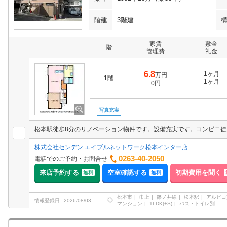
階建
3階建
家賃
敷金
階
管理費
礼金
6.8
1ヶ月
万円
1階
1ヶ月
0円
写真充実
松本駅徒歩8分のリノベーション物件です。設備充実です。コンビニ徒
株式会社センデン エイブルネットワーク松本インター店
0263-40-2050
電話でのご予約・お問合せ
来店予約する
空室確認する
初期費用を聞く
無料
無料
松本市
巾上
篠ノ井線
松本駅
アルピコ
情報登録日
2026/08/03
マンション
1LDK(+S)
バス・トイレ別