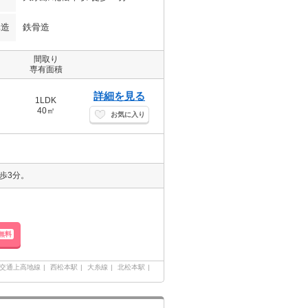
構造
鉄骨造
間取り
専有面積
詳細を見る
1LDK
40㎡
お気に入り
歩3分。
無料
交通上高地線
西松本駅
大糸線
北松本駅