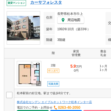
カーサフォレスタ
賃貸マンション
長野県松本市巾上
住所
周辺地図
築年
1992年10月（築33年）
階建
3階建
家賃
敷金
階
管理費
礼金
2階
5.9
1ヶ月
万円
1ヶ月
0円
即入居可
写真充実
松本駅前の好立地。駅まで徒歩8分です。
株式会社センデン エイブルネットワーク松本インター店
0263-40-2050
電話でのご予約・お問合せ