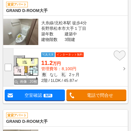
賃貸アパート
GRAND D-ROOM大手
大糸線/北松本駅 徒歩4分
長野県松本市大手１丁目
築年数
建築中
建物階数
3階建
写真充実
インターネット無料
11.2
万円
管理費等：8,100円
敷
なし
礼
2ヶ月
2階
1LDK
45.87㎡
画像 : 20枚
空室確認
電話で問合せ
無料
賃貸アパート
GRAND D-ROOM大手