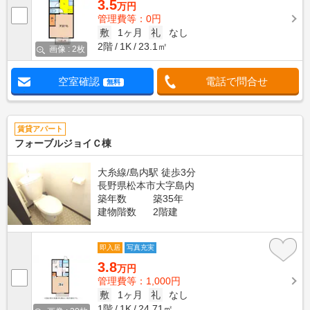
3.5
万円
管理費等：0円
敷
1ヶ月
礼
なし
2階
1K
23.1㎡
画像 : 2枚
空室確認
電話で問合せ
無料
賃貸アパート
フォーブルジョイＣ棟
大糸線/島内駅 徒歩3分
長野県松本市大字島内
築年数
築35年
建物階数
2階建
即入居
写真充実
3.8
万円
管理費等：1,000円
敷
1ヶ月
礼
なし
1階
1K
24.71㎡