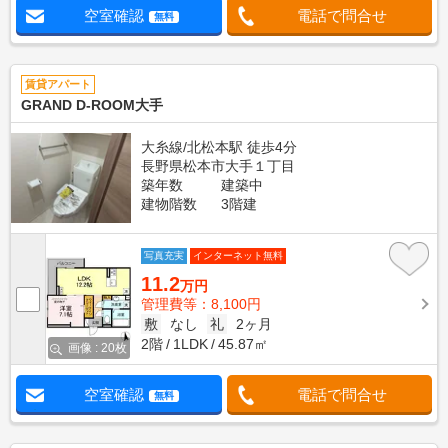
空室確認
電話で問合せ
無料
賃貸アパート
GRAND D-ROOM大手
大糸線/北松本駅 徒歩4分
長野県松本市大手１丁目
築年数
建築中
建物階数
3階建
写真充実
インターネット無料
11.2
万円
管理費等：8,100円
敷
なし
礼
2ヶ月
2階
1LDK
45.87㎡
画像 : 20枚
空室確認
電話で問合せ
無料