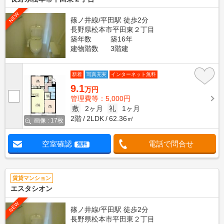
NEW
篠ノ井線/平田駅 徒歩2分
長野県松本市平田東２丁目
築年数
築16年
建物階数
3階建
新着
写真充実
インターネット無料
9.1
万円
管理費等：5,000円
敷
2ヶ月
礼
1ヶ月
2階
2LDK
62.36㎡
画像 : 17枚
空室確認
電話で問合せ
無料
賃貸マンション
エスタシオン
NEW
篠ノ井線/平田駅 徒歩2分
長野県松本市平田東２丁目