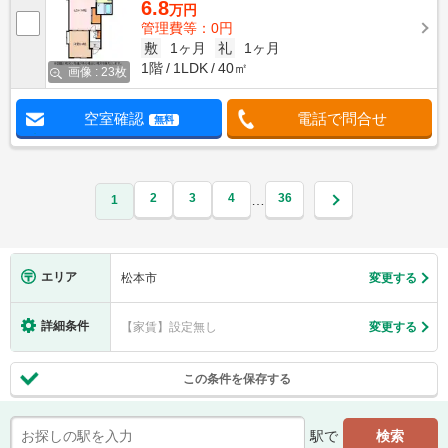
6.8
万円
管理費等：0円
敷
1ヶ月
礼
1ヶ月
1階
1LDK
40㎡
画像 : 23枚
空室確認
電話で問合せ
無料
2
3
4
36
…
1
エリア
松本市
変更する
詳細条件
【家賃】設定無し
変更する
この条件を保存する
駅で