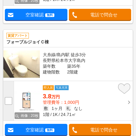
画像 : 20枚
空室確認
電話で問合せ
無料
賃貸アパート
フォーブルジョイＣ棟
大糸線/島内駅 徒歩3分
長野県松本市大字島内
築年数
築35年
建物階数
2階建
即入居
写真充実
3.8
万円
管理費等：1,000円
敷
1ヶ月
礼
なし
1階
1K
24.71㎡
画像 : 20枚
空室確認
電話で問合せ
無料