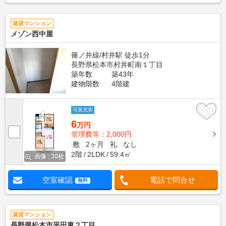
賃貸マンション
メゾン西中屋
篠ノ井線/村井駅 徒歩1分
長野県松本市村井町南１丁目
築年数
築43年
建物階数
4階建
写真充実
6
万円
管理費等：2,000円
敷
2ヶ月
礼
なし
2階
2LDK
59.4㎡
画像 : 30枚
空室確認
電話で問合せ
無料
賃貸マンション
長野県松本市平田東２丁目