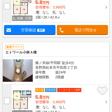
5.8
万円
管理費等：3,900円
敷
なし
礼
なし
1階
2K
42.8㎡
画像 : 22枚
空室確認
電話で問合せ
無料
賃貸アパート
エトワール小林Ａ棟
篠ノ井線/平田駅 徒歩4分
長野県松本市平田西２丁目
築年数
築24年
建物階数
2階建
即入居
写真充実
インターネット無料
5.8
万円
管理費等：3,900円
敷
なし
礼
なし