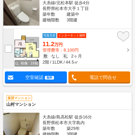
大糸線/北松本駅 徒歩4分
長野県松本市大手１丁目
築年数
建築中
建物階数
3階建
写真充実
インターネット無料
11.2
万円
管理費等：8,100円
敷
なし
礼
2ヶ月
2階
1LDK
44.5㎡
画像 : 18枚
空室確認
電話で問合せ
無料
賃貸マンション
山村マンション
大糸線/島高松駅 徒歩16分
長野県松本市大字島内
築年数
築29年
建物階数
3階建