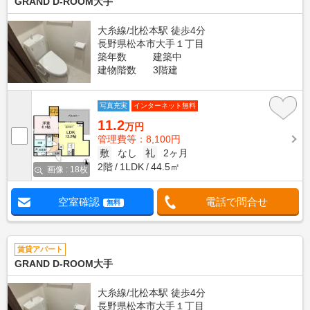
GRAND D-ROOM大手
大糸線/北松本駅 徒歩4分
長野県松本市大手１丁目
築年数
建築中
建物階数
3階建
写真充実
インターネット無料
11.2
万円
管理費等：8,100円
敷
なし
礼
2ヶ月
2階
1LDK
44.5㎡
画像 : 18枚
空室確認
電話で問合せ
無料
賃貸アパート
GRAND D-ROOM大手
大糸線/北松本駅 徒歩4分
長野県松本市大手１丁目