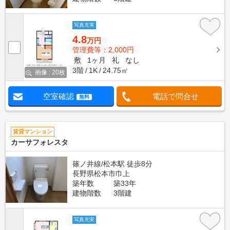
写真充実
4.8
万円
管理費等：2,000円
敷
1ヶ月
礼
なし
3階
1K
24.75㎡
画像 : 20枚
空室確認
電話で問合せ
無料
賃貸マンション
カーサフォレスタ
篠ノ井線/松本駅 徒歩8分
長野県松本市巾上
築年数
築33年
建物階数
3階建
写真充実