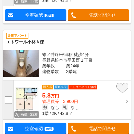
1階
2K
42.8㎡
画像 : 22枚
空室確認
電話で問合せ
無料
賃貸アパート
エトワール小林Ａ棟
篠ノ井線/平田駅 徒歩4分
長野県松本市平田西２丁目
築年数
築24年
建物階数
2階建
即入居
写真充実
インターネット無料
5.8
万円
管理費等：3,900円
敷
なし
礼
なし
1階
2K
42.8㎡
画像 : 22枚
空室確認
電話で問合せ
無料