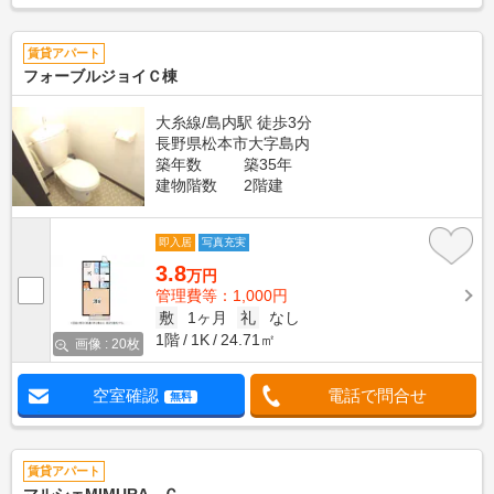
賃貸アパート
フォーブルジョイＣ棟
大糸線/島内駅 徒歩3分
長野県松本市大字島内
築年数
築35年
建物階数
2階建
即入居
写真充実
3.8
万円
管理費等：1,000円
敷
1ヶ月
礼
なし
1階
1K
24.71㎡
画像 : 20枚
空室確認
電話で問合せ
無料
賃貸アパート