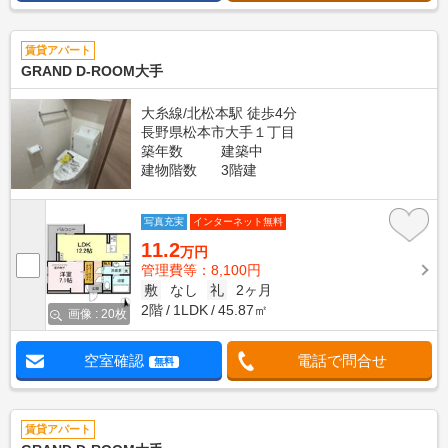
賃貸アパート
GRAND D-ROOM大手
大糸線/北松本駅 徒歩4分
長野県松本市大手１丁目
築年数
建築中
建物階数
3階建
写真充実
インターネット無料
11.2
万円
管理費等：8,100円
敷
なし
礼
2ヶ月
2階
1LDK
45.87㎡
画像 : 20枚
空室確認
電話で問合せ
無料
賃貸アパート