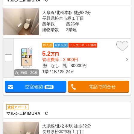
マルシェMIMURA Ｃ
大糸線/北松本駅 徒歩32分
長野県松本市桐１丁目
築年数
築26年
建物階数
2階建
即入居
写真充実
インターネット無料
5.2
万円
管理費等：3,900円
敷
なし
礼
80000円
1階
1K
28.24㎡
画像 : 20枚
空室確認
電話で問合せ
無料
賃貸アパート
マルシェMIMURA Ｃ
大糸線/北松本駅 徒歩32分
長野県松本市桐１丁目