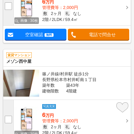
6
万円
管理費等：2,000円
敷
2ヶ月
礼
なし
2階
2LDK
59.4㎡
画像 : 30枚
空室確認
電話で問合せ
無料
賃貸マンション
メゾン西中屋
篠ノ井線/村井駅 徒歩1分
長野県松本市村井町南１丁目
築年数
築43年
建物階数
4階建
写真充実
6
万円
管理費等：2,000円
敷
2ヶ月
礼
なし
2階
2LDK
59.4㎡