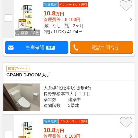
写真充実
インターネット無料
10.8
万円
管理費等：8,100円
敷
なし
礼
2ヶ月
2階
1LDK
41.94㎡
画像 : 18枚
空室確認
電話で問合せ
無料
賃貸アパート
GRAND D-ROOM大手
大糸線/北松本駅 徒歩4分
長野県松本市大手１丁目
築年数
建築中
建物階数
3階建
写真充実
インターネット無料
10.8
万円
管理費等：8,100円