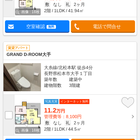
敷
なし
礼
2ヶ月
2階
1LDK
41.94㎡
画像 : 18枚
空室確認
電話で問合せ
無料
賃貸アパート
GRAND D-ROOM大手
大糸線/北松本駅 徒歩4分
長野県松本市大手１丁目
築年数
建築中
建物階数
3階建
写真充実
インターネット無料
11.2
万円
管理費等：8,100円
敷
なし
礼
2ヶ月
2階
1LDK
44.5㎡
画像 : 18枚