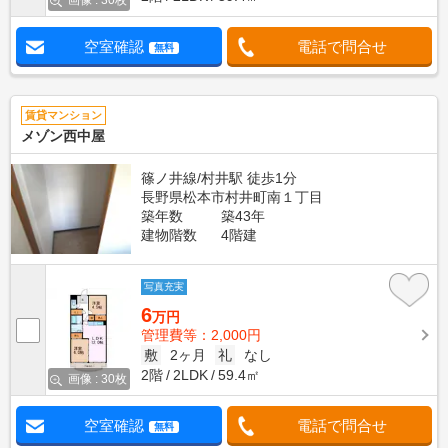
画像 : 30枚
空室確認
電話で問合せ
無料
賃貸マンション
メゾン西中屋
篠ノ井線/村井駅 徒歩1分
長野県松本市村井町南１丁目
築年数
築43年
建物階数
4階建
写真充実
6
万円
管理費等：2,000円
敷
2ヶ月
礼
なし
2階
2LDK
59.4㎡
画像 : 30枚
空室確認
電話で問合せ
無料