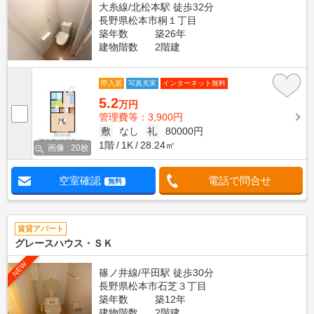
大糸線/北松本駅 徒歩32分
長野県松本市桐１丁目
築年数
築26年
建物階数
2階建
即入居
写真充実
インターネット無料
5.2
万円
管理費等：3,900円
敷
なし
礼
80000円
1階
1K
28.24㎡
画像 : 20枚
空室確認
電話で問合せ
無料
賃貸アパート
グレースハウス・ＳＫ
NEW
篠ノ井線/平田駅 徒歩30分
長野県松本市石芝３丁目
築年数
築12年
建物階数
2階建