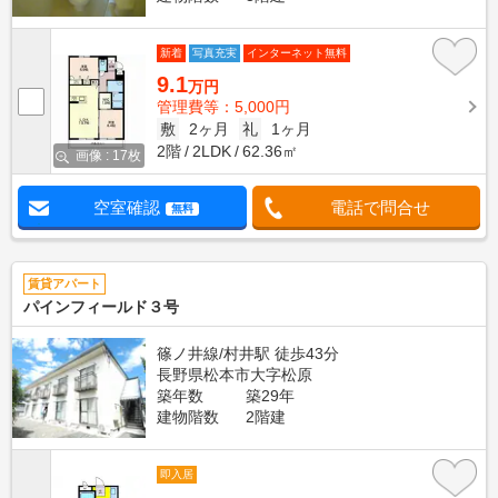
新着
写真充実
インターネット無料
9.1
万円
管理費等：5,000円
敷
2ヶ月
礼
1ヶ月
2階
2LDK
62.36㎡
画像 : 17枚
空室確認
電話で問合せ
無料
賃貸アパート
パインフィールド３号
篠ノ井線/村井駅 徒歩43分
長野県松本市大字松原
築年数
築29年
建物階数
2階建
即入居