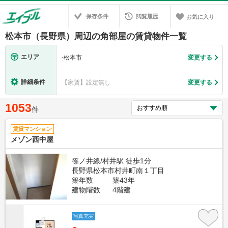
保存条件
閲覧履歴
お気に入り
松本市（長野県）周辺の角部屋の賃貸物件一覧
エリア
-
松本市
変更する
詳細条件
【家賃】設定無し
変更する
1053
件
賃貸マンション
メゾン西中屋
篠ノ井線/村井駅 徒歩1分
長野県松本市村井町南１丁目
築年数
築43年
建物階数
4階建
写真充実