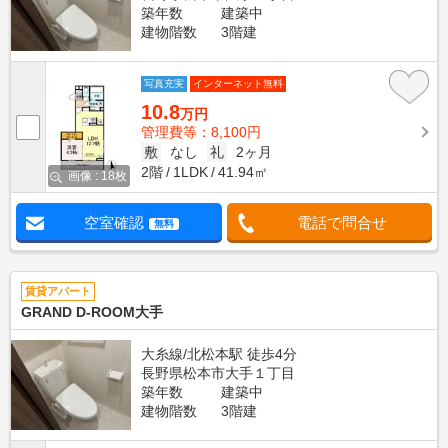
築年数
建築中
建物階数
3階建
写真充実
インターネット無料
10.8
万円
管理費等：8,100円
敷
なし
礼
2ヶ月
2階
1LDK
41.94㎡
画像 : 18枚
空室確認
電話で問合せ
無料
賃貸アパート
GRAND D-ROOM大手
大糸線/北松本駅 徒歩4分
長野県松本市大手１丁目
築年数
建築中
建物階数
3階建