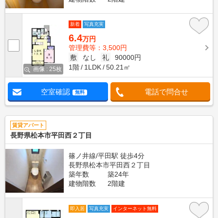
新着
写真充実
6.4
万円
管理費等：3,500円
敷
なし
礼
90000円
1階
1LDK
50.21㎡
画像 : 25枚
空室確認
電話で問合せ
無料
賃貸アパート
長野県松本市平田西２丁目
篠ノ井線/平田駅 徒歩4分
長野県松本市平田西２丁目
築年数
築24年
建物階数
2階建
即入居
写真充実
インターネット無料