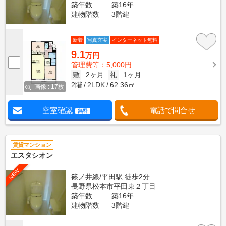
築年数
築16年
建物階数
3階建
新着
写真充実
インターネット無料
9.1
万円
管理費等：5,000円
敷
2ヶ月
礼
1ヶ月
2階
2LDK
62.36㎡
画像 : 17枚
空室確認
電話で問合せ
無料
賃貸マンション
エスタシオン
NEW
篠ノ井線/平田駅 徒歩2分
長野県松本市平田東２丁目
築年数
築16年
建物階数
3階建