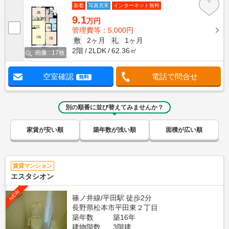
新着
写真充実
インターネット無料
9.1
万円
管理費等：5,000円
敷
2ヶ月
礼
1ヶ月
2階
2LDK
62.36㎡
画像 : 17枚
空室確認
電話で問合せ
無料
別の順番に並び替えてみませんか？
家賃が安い順
築年数が浅い順
面積が広い順
賃貸マンション
エスタシオン
NEW
篠ノ井線/平田駅 徒歩2分
長野県松本市平田東２丁目
築年数
築16年
建物階数
3階建