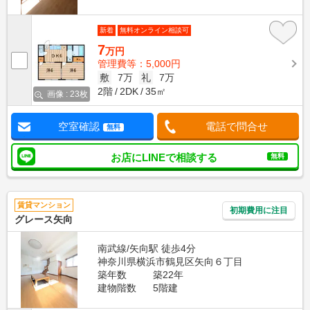
新着
無料オンライン相談可
7
万円
管理費等：5,000円
敷
7万
礼
7万
2階
2DK
35㎡
画像 : 23枚
空室確認
電話で問合せ
無料
お店にLINEで相談する
無料
賃貸マンション
初期費用に注目
グレース矢向
南武線/矢向駅 徒歩4分
神奈川県横浜市鶴見区矢向６丁目
築年数
築22年
建物階数
5階建