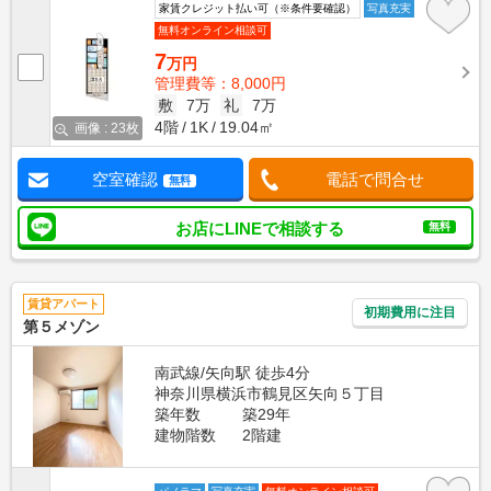
家賃クレジット払い可（※条件要確認）
写真充実
無料オンライン相談可
7
万円
管理費等：8,000円
敷
7万
礼
7万
4階
1K
19.04㎡
画像 : 23枚
空室確認
電話で問合せ
無料
お店にLINEで相談する
無料
賃貸アパート
初期費用に注目
第５メゾン
南武線/矢向駅 徒歩4分
神奈川県横浜市鶴見区矢向５丁目
築年数
築29年
建物階数
2階建