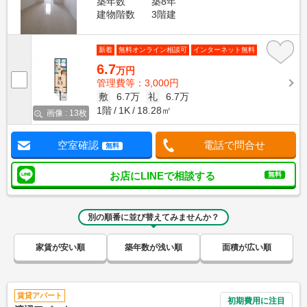
築年数
築8年
建物階数
3階建
新着
無料オンライン相談可
インターネット無料
6.7
万円
管理費等：3,000円
敷
6.7万
礼
6.7万
1階
1K
18.28㎡
画像 : 13枚
空室確認
電話で問合せ
無料
お店にLINEで相談する
無料
別の順番に並び替えてみませんか？
家賃が安い順
築年数が浅い順
面積が広い順
賃貸アパート
初期費用に注目