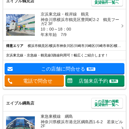
エイブル鶴見店
賃貸物件一覧へ
京浜東北線・根岸線 鶴見
神奈川県横浜市鶴見区豊岡町2-2 鶴見フー
ガ2 3F
10：00～18：00
年末年始 7/9
得意エリア
横浜市鶴見区/横浜市神奈川区/川崎市川崎区/川崎市幸区/横浜市港北区
京浜東北線・京急線・鶴見線3路線利用可！幅広くご紹介します！
この店舗に問合せる
無料
電話で問合せ
店舗来店予約
無料
この店舗の掲載
エイブル綱島店
賃貸物件一覧へ
東急東横線 綱島
神奈川県横浜市港北区綱島西1-6-2 若泉ビル
2F