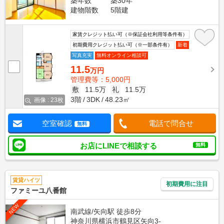
築年数
築30年
建物階数
5階建
家賃クレジット払い可（※保証会社利用等条件有）
初期費用クレジット払い可（※一部条件有）
新着
写真充実
無料オンライン相談可
11.5
万円
管理費等：5,000円
敷
11.5万
礼
11.5万
3階
3DK
48.23㎡
画像 : 23枚
空室確認
電話で問合せ
無料
お店にLINEで相談する
無料
賃貸ハイツ
初期費用に注目
ファミーユ八番館
NEW
南武線/矢向駅 徒歩8分
神奈川県横浜市鶴見区矢向3-