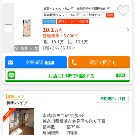
家賃クレジット払い可（※保証会社利用等条件有）
初期費用クレジット払い可（※一部条件有）
新着
写真充実
無料オンライン相談可
10.1
万円
管理費等：5,000円
敷
10.1万
礼
10.1万
1階
2K
36.16㎡
画像 : 23枚
空室確認
電話で問合せ
無料
お店にLINEで相談する
無料
賃貸ハイツ
初期費用に注目
神田ハイツ
NEW
南武線/矢向駅 徒歩4分
神奈川県横浜市鶴見区矢向６丁目
築年数
築39年
建物階数
2階建