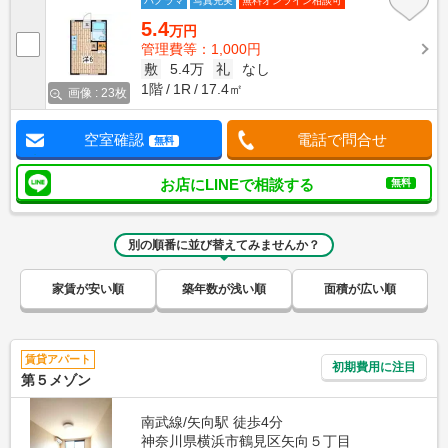
パノラマ
写真充実
無料オンライン相談可
5.4
万円
管理費等：1,000円
敷
5.4万
礼
なし
1階
1R
17.4㎡
画像 : 23枚
空室確認
電話で問合せ
無料
お店にLINEで相談する
無料
別の順番に並び替えてみませんか？
家賃が安い順
築年数が浅い順
面積が広い順
賃貸アパート
初期費用に注目
第５メゾン
南武線/矢向駅 徒歩4分
神奈川県横浜市鶴見区矢向５丁目