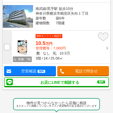
南武線/尻手駅 徒歩10分
神奈川県横浜市鶴見区矢向１丁目
築年数
築6年
建物階数
7階建
無料オンライン相談可
10.5
万円
管理費等：7,000円
敷
なし
礼
10.5万
3階
1K
25.08㎡
画像 : 7枚
空室確認
電話で問合せ
無料
お店にLINEで相談する
無料
物件が見つからなかったら店舗に相談
まだネットに掲載していないオススメ賃貸物件がある場合がございます