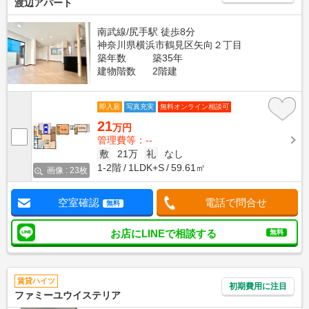
渡辺アパート
南武線/尻手駅 徒歩8分
神奈川県横浜市鶴見区矢向２丁目
築年数
築35年
建物階数
2階建
即入居
写真充実
無料オンライン相談可
21
万円
管理費等：--
敷
21万
礼
なし
1-2階
1LDK+S
59.61㎡
画像 : 23枚
空室確認
電話で問合せ
無料
お店にLINEで相談する
無料
賃貸ハイツ
初期費用に注目
ファミーユウイステリア