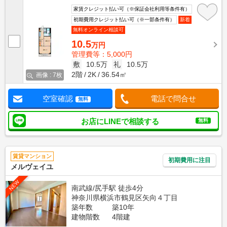
家賃クレジット払い可（※保証会社利用等条件有）
初期費用クレジット払い可（※一部条件有）
新着
無料オンライン相談可
10.5
万円
管理費等：5,000円
敷
10.5万
礼
10.5万
2階
2K
36.54㎡
画像 : 7枚
空室確認
電話で問合せ
無料
お店にLINEで相談する
無料
賃貸マンション
初期費用に注目
メルヴェイユ
NEW
南武線/尻手駅 徒歩4分
神奈川県横浜市鶴見区矢向４丁目
築年数
築10年
建物階数
4階建