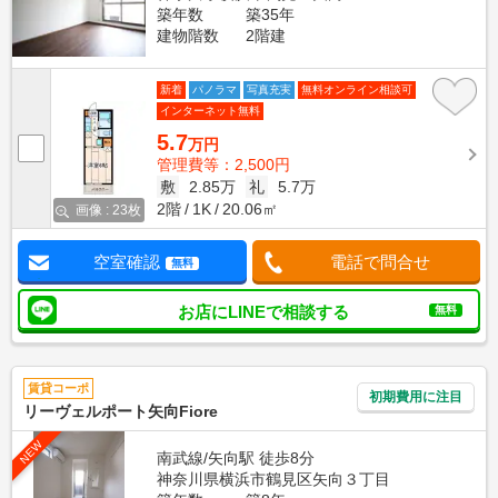
築年数
築35年
建物階数
2階建
新着
パノラマ
写真充実
無料オンライン相談可
インターネット無料
5.7
万円
管理費等：2,500円
敷
2.85万
礼
5.7万
2階
1K
20.06㎡
画像 : 23枚
空室確認
電話で問合せ
無料
お店にLINEで相談する
無料
賃貸コーポ
初期費用に注目
リーヴェルポート矢向Fiore
NEW
南武線/矢向駅 徒歩8分
神奈川県横浜市鶴見区矢向３丁目