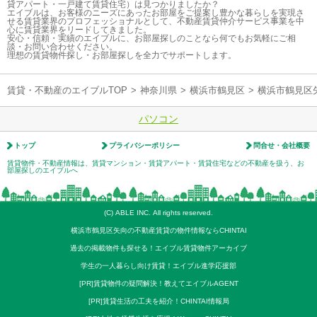
貸アパート・一戸建て賃貸住宅）は見つかりましたか？
エイブルは、お客様のニーズにあったお部屋をご提案し豊かな暮らしを実現さ
せる賃貸業界のプロフェッショナルとして、不動産賃貸仲介サービス事業を中
心に賃貸業界をリードしてきました。
安心・信頼・実績のエイブルに、お部屋探しのことなら何でもお気軽にご相
談・お問い合わせください。
理想の賃貸物件探し・お部屋探しを全力でサポートします。
賃貸・不動産のエイブルTOP
>
神奈川県
>
横浜市鶴見区
>
横浜市鶴見区
パソコン
トップ
プライバシーポリシー
問合せ・会社概要
賃貸物件・不動産情報は、賃貸マンション・賃貸アパート・賃貸住宅などの不動産を扱う、お
部屋探しのエイブルへ
(C) ABLE INC. All rights reserved.
横浜市鶴見区矢向の不動産賃貸の物件情報ならCHINTAI
過去の掲載物件も探せる！エイブル賃貸物件アーカイブ
学生の一人暮らし向け賃貸！エイブル進学応援部
[PR]賃貸物件の疑問解決！教えてエイブルAGENT
[PR]賃貸生活の工夫を紹介！CHINTAI情報局