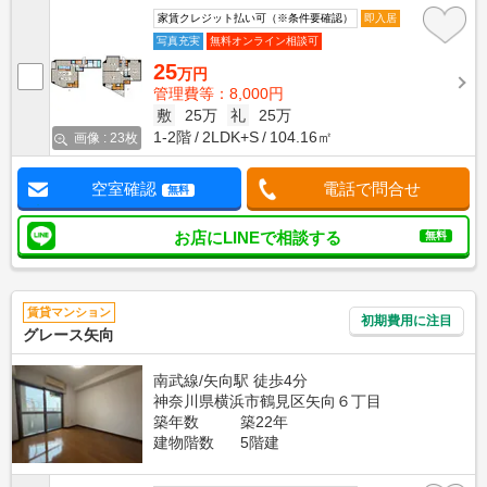
家賃クレジット払い可（※条件要確認）
即入居
写真充実
無料オンライン相談可
25
万円
管理費等：8,000円
敷
25万
礼
25万
1-2階
2LDK+S
104.16㎡
画像 : 23枚
空室確認
電話で問合せ
無料
お店にLINEで相談する
無料
賃貸マンション
初期費用に注目
グレース矢向
南武線/矢向駅 徒歩4分
神奈川県横浜市鶴見区矢向６丁目
築年数
築22年
建物階数
5階建