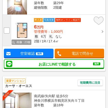
築年数
築29年
建物階数
2階建
即入居
写真充実
無料オンライン相談可
6
万円
管理費等：1,000円
敷
6万
礼
なし
2階
1R
17.4㎡
画像 : 23枚
空室確認
電話で問合せ
無料
お店にLINEで相談する
無料
賃貸マンション
初期費用に注目
カーサ・オーエス
NEW
南武線/矢向駅 徒歩5分
神奈川県横浜市鶴見区矢向５丁目
築年数
築18年