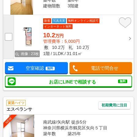
築年数
築6年
建物階数
3階建
新着
写真充実
無料オンライン相談可
インターネット無料
10.2
万円
管理費等：5,000円
敷
10.2万
礼
10.2万
1階
1LDK
31.01㎡
画像 : 23枚
空室確認
電話で問合せ
無料
お店にLINEで相談する
無料
賃貸ハイツ
初期費用に注目
エスペランサ
NEW
南武線/矢向駅 徒歩5分
神奈川県横浜市鶴見区矢向５丁目
築年数
築25年