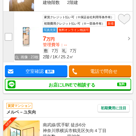
建物階数
2階建
家賃クレジット払い可（※保証会社利用等条件有）
初期費用クレジット払い可（※一部条件有）
新着
写真充実
無料オンライン相談可
7
万円
管理費等：--
敷
7万
礼
7万
2階
1K
25.2㎡
画像 : 23枚
空室確認
電話で問合せ
無料
お店にLINEで相談する
無料
賃貸マンション
初期費用に注目
メルベ－ユ矢向
NEW
南武線/尻手駅 徒歩6分
神奈川県横浜市鶴見区矢向４丁目