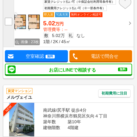
家賃クレジット払い可（※保証会社利用等条件有）
初期費用クレジット払い可（※一部条件有）
即入居
写真充実
無料オンライン相談可
5.02
万円
管理費等：--
敷
5.02万
礼
なし
1階
2K
45㎡
画像 : 23枚
空室確認
電話で問合せ
無料
お店にLINEで相談する
無料
賃貸マンション
初期費用に注目
メルヴェイユ
NEW
南武線/尻手駅 徒歩4分
神奈川県横浜市鶴見区矢向４丁目
築年数
築10年
建物階数
4階建