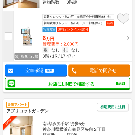
建物階数
3階建
家賃クレジット払い可（※保証会社利用等条件有）
初期費用クレジット払い可（※一部条件有）
新着
写真充実
無料オンライン相談可
6
万円
管理費等：2,000円
敷
なし
礼
なし
3階
1R
17.47㎡
画像 : 23枚
空室確認
電話で問合せ
無料
お店にLINEで相談する
無料
賃貸アパート
初期費用に注目
アプリコットガ－デン
NEW
南武線/尻手駅 徒歩5分
神奈川県横浜市鶴見区矢向２丁目