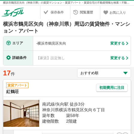
横浜市鶴見区矢向（神奈川県）の賃貸マンション・賃貸アパート・賃貸住宅の不動産情報を検索！不動産賃貸の物件探しは、お部屋探しのエイブル
保存条件
閲覧履歴
お気に入り
横浜市鶴見区矢向（神奈川県）周辺の賃貸物件・マンシ
ョン・アパート
エリア
-
横浜市鶴見区矢向
変更する
詳細条件
【家賃】設定無し
変更する
17
件
賃貸アパート
初期費用に注目
紅鶴荘
南武線/矢向駅 徒歩3分
神奈川県横浜市鶴見区矢向６丁目
築年数
築58年
建物階数
2階建