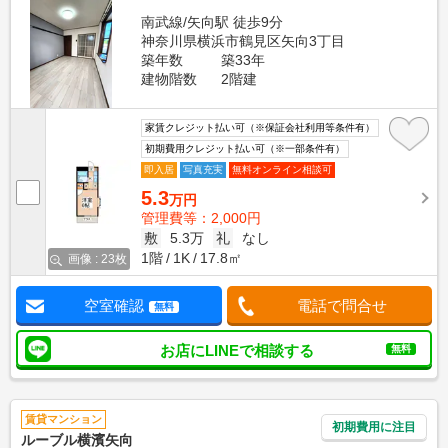
南武線/矢向駅 徒歩9分
神奈川県横浜市鶴見区矢向3丁目
築年数
築33年
建物階数
2階建
家賃クレジット払い可（※保証会社利用等条件有）
初期費用クレジット払い可（※一部条件有）
即入居
写真充実
無料オンライン相談可
5.3
万円
管理費等：2,000円
敷
5.3万
礼
なし
1階
1K
17.8㎡
画像 : 23枚
空室確認
電話で問合せ
無料
お店にLINEで相談する
無料
賃貸マンション
初期費用に注目
ルーブル横濱矢向