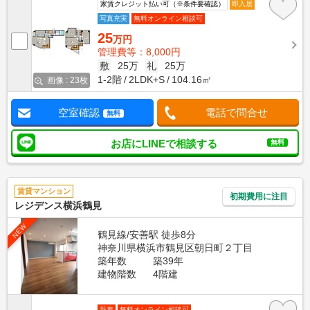
家賃クレジット払い可（※条件要確認）
即入居
写真充実
無料オンライン相談可
25
万円
管理費等：8,000円
敷
25万
礼
25万
1-2階
2LDK+S
104.16㎡
画像 : 23枚
空室確認
電話で問合せ
無料
お店にLINEで相談する
無料
賃貸マンション
初期費用に注目
レジデンス横浜鶴見
NEW
鶴見線/安善駅 徒歩8分
神奈川県横浜市鶴見区朝日町２丁目
築年数
築39年
建物階数
4階建
新着
無料オンライン相談可