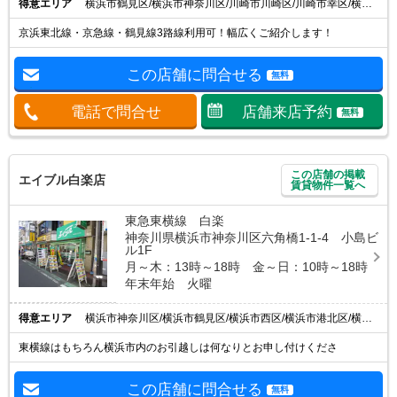
得意エリア
横浜市鶴見区/横浜市神奈川区/川崎市川崎区/川崎市幸区/横浜市港北区
京浜東北線・京急線・鶴見線3路線利用可！幅広くご紹介します！
この店舗に問合せる
無料
電話で問合せ
店舗来店予約
無料
この店舗の掲載
エイブル白楽店
賃貸物件一覧へ
東急東横線 白楽
神奈川県横浜市神奈川区六角橋1-1-4 小島ビ
ル1F
月～木：13時～18時 金～日：10時～18時
年末年始 火曜
得意エリア
横浜市神奈川区/横浜市鶴見区/横浜市西区/横浜市港北区/横浜市保土ケ谷区
東横線はもちろん横浜市内のお引越しは何なりとお申し付けくださ
この店舗に問合せる
無料