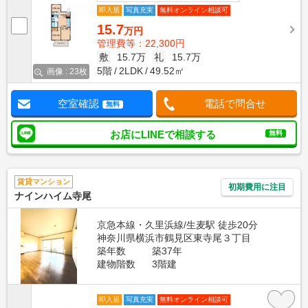
即入居
写真充実
無料オンライン相談可
15.7
万円
管理費等：22,300円
敷
15.7万
礼
15.7万
5階
2LDK
49.52㎡
画像 : 23枚
空室確認
電話で問合せ
無料
お店にLINEで相談する
無料
賃貸マンション
初期費用に注目
ナインハイム寺尾
京急本線・久里浜線/生麦駅 徒歩20分
神奈川県横浜市鶴見区東寺尾３丁目
築年数
築37年
建物階数
3階建
即入居
写真充実
無料オンライン相談可