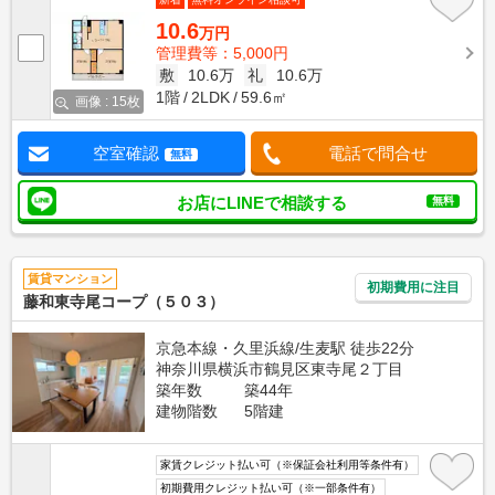
10.6
万円
管理費等：5,000円
敷
10.6万
礼
10.6万
1階
2LDK
59.6㎡
画像 : 15枚
空室確認
電話で問合せ
無料
お店にLINEで相談する
無料
賃貸マンション
初期費用に注目
藤和東寺尾コープ（５０３）
京急本線・久里浜線/生麦駅 徒歩22分
神奈川県横浜市鶴見区東寺尾２丁目
築年数
築44年
建物階数
5階建
家賃クレジット払い可（※保証会社利用等条件有）
初期費用クレジット払い可（※一部条件有）