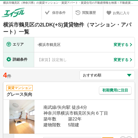
横浜市鶴見区（神奈川県）の賃貸マンション・賃貸アパート・賃貸住宅の不動産情報を検索！不動産賃貸の物件探しは、お部屋探しのエイブル
保存条件
閲覧履歴
お気に入り
横浜市鶴見区の2LDK(+S)賃貸物件（マンション・アパ
ート）一覧
エリア
-
横浜市鶴見区
変更する
詳細条件
【家賃】設定無し
変更する
4
件
賃貸マンション
初期費用に注目
グレース矢向
南武線/矢向駅 徒歩4分
神奈川県横浜市鶴見区矢向６丁目
築年数
築22年
建物階数
5階建