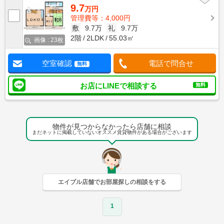
9.7
万円
管理費等：4,000円
敷
9.7万
礼
9.7万
2階
2LDK
55.03㎡
画像 : 23枚
空室確認
電話で問合せ
無料
お店にLINEで相談する
無料
物件が見つからなかったら店舗に相談
まだネットに掲載していないオススメ賃貸物件がある場合がございます
エイブル店舗でお部屋探しの相談をする
1