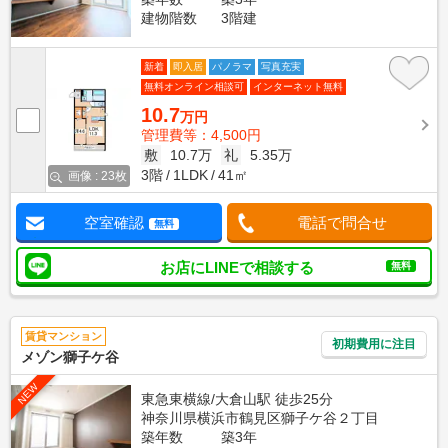
建物階数
3階建
新着
即入居
パノラマ
写真充実
無料オンライン相談可
インターネット無料
10.7
万円
管理費等：4,500円
敷
10.7万
礼
5.35万
3階
1LDK
41㎡
画像 : 23枚
空室確認
電話で問合せ
無料
お店にLINEで相談する
無料
賃貸マンション
初期費用に注目
メゾン獅子ケ谷
NEW
東急東横線/大倉山駅 徒歩25分
神奈川県横浜市鶴見区獅子ケ谷２丁目
築年数
築3年