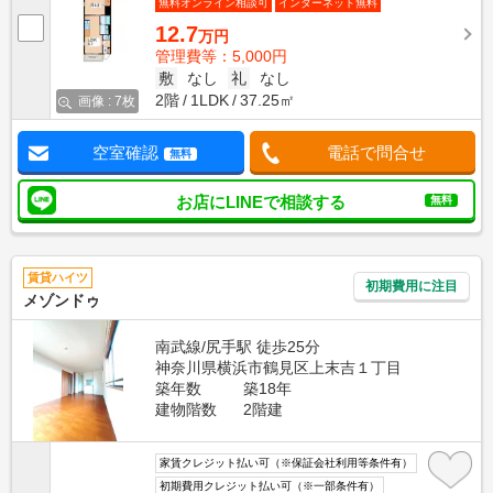
無料オンライン相談可
インターネット無料
12.7
万円
管理費等：5,000円
敷
なし
礼
なし
2階
1LDK
37.25㎡
画像 : 7枚
空室確認
電話で問合せ
無料
お店にLINEで相談する
無料
賃貸ハイツ
初期費用に注目
メゾンドゥ
南武線/尻手駅 徒歩25分
神奈川県横浜市鶴見区上末吉１丁目
築年数
築18年
建物階数
2階建
家賃クレジット払い可（※保証会社利用等条件有）
初期費用クレジット払い可（※一部条件有）