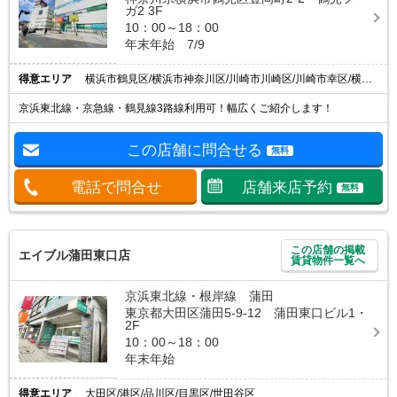
ガ2 3F
10：00～18：00
年末年始 7/9
得意エリア
横浜市鶴見区/横浜市神奈川区/川崎市川崎区/川崎市幸区/横浜市港北区
京浜東北線・京急線・鶴見線3路線利用可！幅広くご紹介します！
この店舗に問合せる
無料
電話で問合せ
店舗来店予約
無料
この店舗の掲載
エイブル蒲田東口店
賃貸物件一覧へ
京浜東北線・根岸線 蒲田
東京都大田区蒲田5-9-12 蒲田東口ビル1・
2F
10：00～18：00
年末年始
得意エリア
大田区/港区/品川区/目黒区/世田谷区