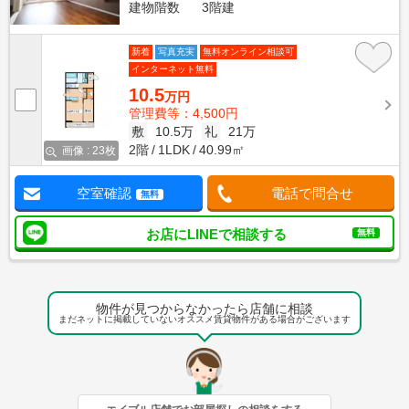
建物階数
3階建
新着
写真充実
無料オンライン相談可
インターネット無料
10.5
万円
管理費等：4,500円
敷
10.5万
礼
21万
2階
1LDK
40.99㎡
画像 : 23枚
空室確認
電話で問合せ
無料
お店にLINEで相談する
無料
物件が見つからなかったら店舗に相談
まだネットに掲載していないオススメ賃貸物件がある場合がございます