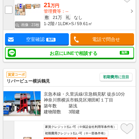
21
万円
管理費等：--
敷
21万
礼
なし
1-2階
1LDK+S
59.61㎡
画像 : 23枚
空室確認
電話で問合せ
無料
お店にLINEで相談する
無料
賃貸コーポ
初期費用に注目
リバービュー横浜鶴見
京急本線・久里浜線/京急鶴見駅 徒歩10分
神奈川県横浜市鶴見区潮田町１丁目
築年数
築浅
建物階数
3階建
家賃クレジット払い可（※保証会社利用等条件有）
初期費用クレジット払い可（※一部条件有）