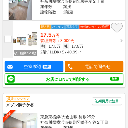
神奈川県横浜市鶴見区東寺尾２丁目
築年数
築浅
建物階数
2階建
即入居
パノラマ
写真充実
無料オンライン相談可
17.5
万円
管理費等：3,000円
敷
17.5万
礼
17.5万
2階
1LDK+S
40.99㎡
画像 : 23枚
空室確認
電話で問合せ
無料
お店にLINEで相談する
無料
賃貸マンション
初期費用に注目
メゾン獅子ケ谷
NEW
東急東横線/大倉山駅 徒歩25分
神奈川県横浜市鶴見区獅子ケ谷２丁目
築年数
築3年