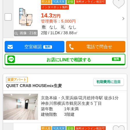
即入居
写真充実
定借
無料オンライン相談可
インターネット無料
14.3
万円
管理費等：5,000円
敷
なし
礼
なし
2階
1LDK
38.88㎡
画像 : 21枚
空室確認
電話で問合せ
無料
お店にLINEで相談する
無料
賃貸アパート
初期費用に注目
QUIET CRAB HOUSEmix生麦
京急本線・久里浜線/花月総持寺駅 徒歩1分
神奈川県横浜市鶴見区生麦５丁目
築年数
1年未満
建物階数
3階建
即入居
写真充実
定借
無料オンライン相談可