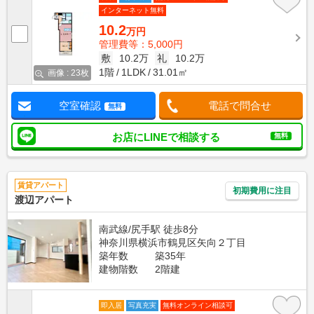
インターネット無料
10.2
万円
管理費等：5,000円
敷
10.2万
礼
10.2万
1階
1LDK
31.01㎡
画像 : 23枚
空室確認
電話で問合せ
無料
お店にLINEで相談する
無料
賃貸アパート
初期費用に注目
渡辺アパート
南武線/尻手駅 徒歩8分
神奈川県横浜市鶴見区矢向２丁目
築年数
築35年
建物階数
2階建
即入居
写真充実
無料オンライン相談可