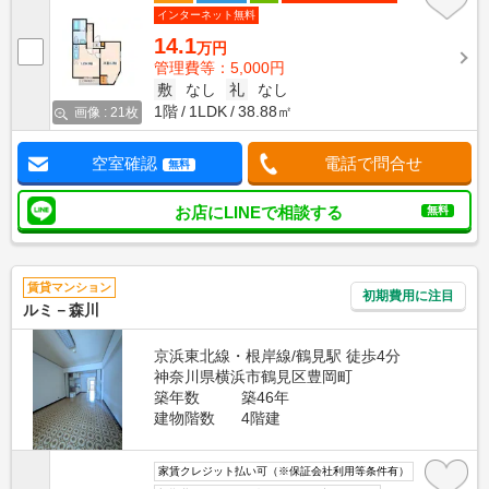
インターネット無料
14.1
万円
管理費等：5,000円
敷
なし
礼
なし
1階
1LDK
38.88㎡
画像 : 21枚
空室確認
電話で問合せ
無料
お店にLINEで相談する
無料
賃貸マンション
初期費用に注目
ルミ－森川
京浜東北線・根岸線/鶴見駅 徒歩4分
神奈川県横浜市鶴見区豊岡町
築年数
築46年
建物階数
4階建
家賃クレジット払い可（※保証会社利用等条件有）