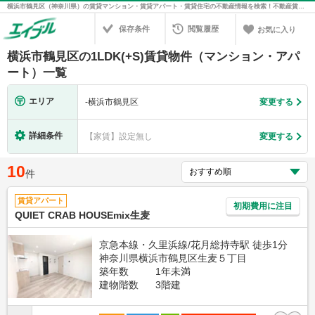
横浜市鶴見区（神奈川県）の賃貸マンション・賃貸アパート・賃貸住宅の不動産情報を検索！不動産賃貸の物件探しは、お部屋探しのエイブル
保存条件
閲覧履歴
お気に入り
横浜市鶴見区の1LDK(+S)賃貸物件（マンション・アパ
ート）一覧
エリア
-
横浜市鶴見区
変更する
詳細条件
【家賃】設定無し
変更する
10
件
賃貸アパート
初期費用に注目
QUIET CRAB HOUSEmix生麦
京急本線・久里浜線/花月総持寺駅 徒歩1分
神奈川県横浜市鶴見区生麦５丁目
築年数
1年未満
建物階数
3階建