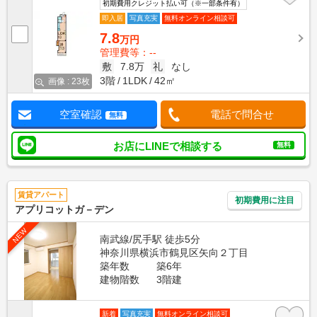
初期費用クレジット払い可（※一部条件有）
即入居
写真充実
無料オンライン相談可
7.8
万円
管理費等：--
敷
7.8万
礼
なし
3階
1LDK
42㎡
画像 : 23枚
空室確認
電話で問合せ
無料
お店にLINEで相談する
無料
賃貸アパート
初期費用に注目
アプリコットガ－デン
NEW
南武線/尻手駅 徒歩5分
神奈川県横浜市鶴見区矢向２丁目
築年数
築6年
建物階数
3階建
新着
写真充実
無料オンライン相談可