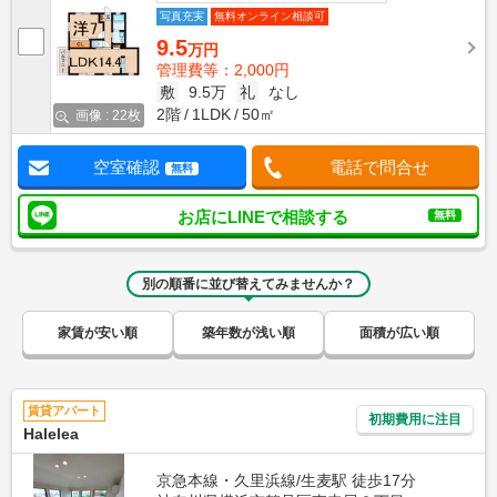
写真充実
無料オンライン相談可
9.5
万円
管理費等：2,000円
敷
9.5万
礼
なし
2階
1LDK
50㎡
画像 : 22枚
空室確認
電話で問合せ
無料
お店にLINEで相談する
無料
別の順番に並び替えてみませんか？
家賃が安い順
築年数が浅い順
面積が広い順
賃貸アパート
初期費用に注目
Halelea
京急本線・久里浜線/生麦駅 徒歩17分