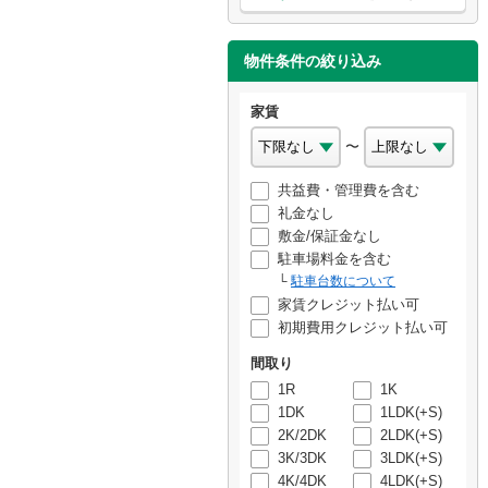
物件条件の絞り込み
家賃
〜
共益費・管理費を含む
礼金なし
敷金/保証金なし
駐車場料金を含む
駐車台数について
家賃クレジット払い可
初期費用クレジット払い可
間取り
1R
1K
1DK
1LDK(+S)
2K/2DK
2LDK(+S)
3K/3DK
3LDK(+S)
4K/4DK
4LDK(+S)