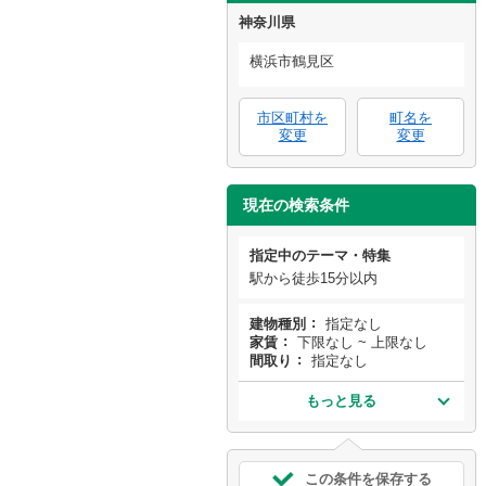
神奈川県
横浜市鶴見区
市区町村を
町名を
変更
変更
現在の検索条件
指定中のテーマ・特集
駅から徒歩15分以内
建物種別
指定なし
家賃
下限なし ~ 上限なし
間取り
指定なし
もっと見る
この条件を保存する