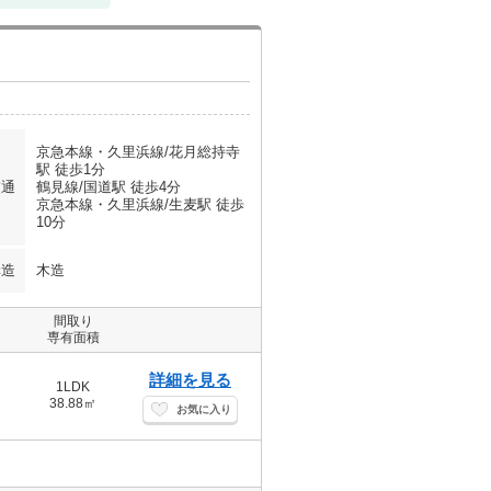
京急本線・久里浜線/花月総持寺
駅 徒歩1分
交通
鶴見線/国道駅 徒歩4分
京急本線・久里浜線/生麦駅 徒歩
10分
構造
木造
間取り
専有面積
詳細を見る
1LDK
38.88㎡
お気に入り