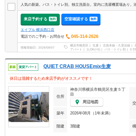
来店予約する
空室確認する
無料
無料
エイブル 横浜西口店
045-314-2626
電話でのご予約・お問合せ
横浜市鶴見区
生麦
京急本線・久里浜線
情報登録日
2026/08/07
アパート
1LDK(+S)
バス・トイレ別
0.
QUIET CRAB HOUSEmix生麦
新築
賃貸アパート
休日は混雑するため来店予約がオススメです！
神奈川県横浜市鶴見区生麦５丁
目
住所
周辺地図
築年
2026年08月（1年未満）
階建
3階建