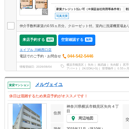
家賃クレジット払い可（※保証会社利用等条件有）
初
写真充実
来店予約する
空室確認する
無料
無料
エイブル 川崎西口店
044-542-5446
電話でのご予約・お問合せ
横浜市鶴見区
矢向
南武線
矢向駅
尻手
情報登録日
2026/08/04
アパート
2K/2DK(+S)
管理物件
0.55ヶ
メルヴェイユ
賃貸マンション
休日は混雑するため来店予約がオススメです！
神奈川県横浜市鶴見区矢向４丁
目
住所
周辺地図
築年
2015年11月（築10年）