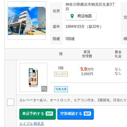
神奈川県横浜市鶴見区生麦3丁
目
住所
周辺地図
築年
1994年03月（築32年）
階建
5階建
家賃
敷金
階
管理費
礼金
5階
5.9
なし
万円
なし
3,000円
即入居可
写真充実
来店予約する
空室確認する
無料
無料
エイブル 鶴見店