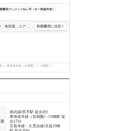
期費用クレジット払い可（※一部条件有）
仲介手数料家賃の0.55ヵ月分。クローゼット付。室内に洗濯機置場あり。角部屋。エアコン付き。収納たっぷり。引越指定業者あり。契約金・家賃クレジットカード払い可（ポイント還元あり）。うれしい礼金0!。
初期費用に注目！
駅
東海道本線（首都圏）
川崎駅
月
南武線/尻手駅 徒歩4分
東海道本線（首都圏）/川崎駅 徒
交通
歩17分
京急本線・久里浜線/京急川崎
駅 徒歩20分