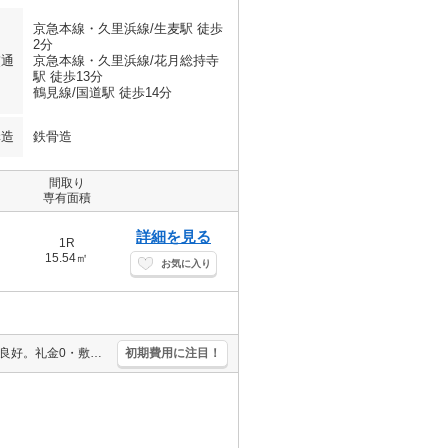
京急本線・久里浜線/生麦駅 徒歩
2分
交通
京急本線・久里浜線/花月総持寺
駅 徒歩13分
鶴見線/国道駅 徒歩14分
構造
鉄骨造
間取り
専有面積
詳細を見る
1R
15.54㎡
お気に入り
エレベーターあり。オートロック。エアコン付き。2面採光。日当たり良好。礼金0・敷金0。IH調理器付き。最上階。角部屋。バス・トイレ別。1年未満の解約時、違約金1ヶ月分発生。
初期費用に注目！