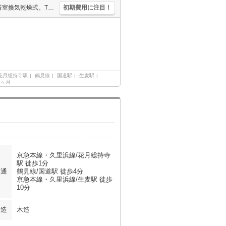
人気の新築。バス・トイレ別。独立洗面台。室内に洗濯機置場あり。浴室換気乾燥式。TVモニターホン有。インターネット無料。宅配ボックスあり。住環境、あなたの目でお確かめください。
初期費用に注目！
花月総持寺駅
鶴見線
国道駅
生麦駅
55ヶ月
京急本線・久里浜線/花月総持寺
駅 徒歩1分
交通
鶴見線/国道駅 徒歩4分
京急本線・久里浜線/生麦駅 徒歩
10分
構造
木造