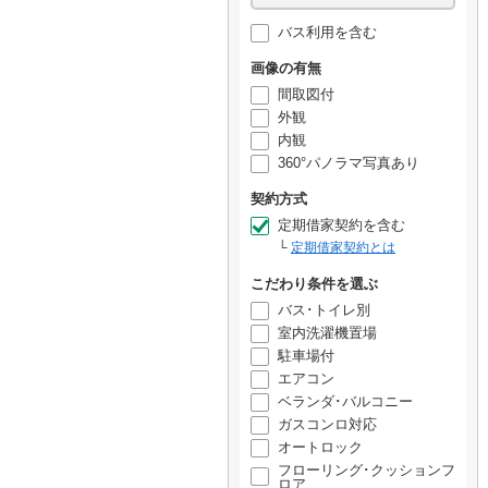
バス利用を含む
画像の有無
間取図付
外観
内観
360°パノラマ写真あり
契約方式
定期借家契約を含む
定期借家契約とは
こだわり条件を選ぶ
バス･トイレ別
室内洗濯機置場
駐車場付
エアコン
ベランダ･バルコニー
ガスコンロ対応
オートロック
フローリング･クッションフ
ロア