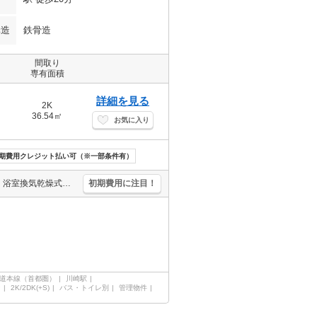
構造
鉄骨造
間取り
専有面積
詳細を見る
2K
36.54㎡
お気に入り
期費用クレジット払い可（※一部条件有）
自社管理物件。オートロック。エレベーターあり。宅配ボックスあり。浴室換気乾燥式。温水洗浄便座付き。システムキッチン。2階角部屋。引越指定業者あり。契約金・家賃キャッシュレス決済対応（条件あり）。
初期費用に注目！
道本線（首都圏）
川崎駅
ン
2K/2DK(+S)
バス・トイレ別
管理物件