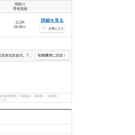
間取り
専有面積
詳細を見る
1LDK
38.88㎡
お気に入り
人気の新築。バス・トイレ別。独立洗面台。室内に洗濯機置場あり。浴室換気乾燥式。TVモニターホン有。インターネット無料。宅配ボックスあり。住環境、あなたの目でお確かめください。
初期費用に注目！
花月総持寺駅
鶴見線
国道駅
生麦駅
55ヶ月