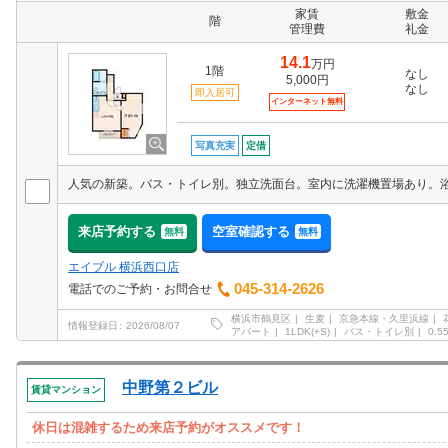
家賃
敷金
階
管理費
礼金
14.1
万円
1階
なし
5,000円
なし
即入居可
インターネット無料
写真充実
定借
来店予約する
空室確認する
無料
無料
エイブル 横浜西口店
045-314-2626
電話でのご予約・お問合せ
横浜市鶴見区
生麦
京急本線・久里浜線
情報登録日
2026/08/07
アパート
1LDK(+S)
バス・トイレ別
0.
中野第２ビル
賃貸マンション
休日は混雑するため来店予約がオススメです！