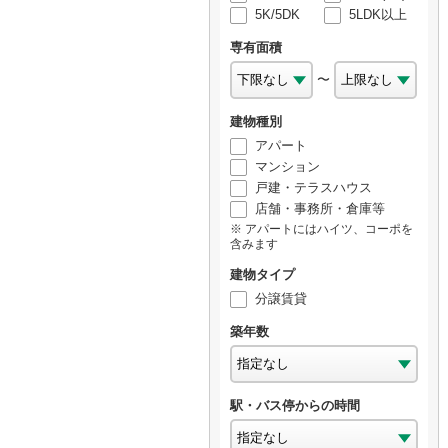
5K/5DK
5LDK以上
専有面積
〜
建物種別
アパート
マンション
戸建・テラスハウス
店舗・事務所・倉庫等
アパートにはハイツ、コーポを
含みます
建物タイプ
分譲賃貸
築年数
駅・バス停からの時間