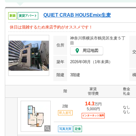
QUIET CRAB HOUSEmix生麦
新築
賃貸アパート
休日は混雑するため来店予約がオススメです！
神奈川県横浜市鶴見区生麦５丁
目
住所
周辺地図
築年
2026年08月（1年未満）
階建
3階建
家賃
敷金
階
管理費
礼金
14.3
万円
2階
なし
5,000円
なし
即入居可
インターネット無料
写真充実
定借