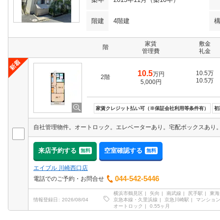
階建
4階建
家賃
敷金
階
管理費
礼金
10.5
10.5万
万円
2階
10.5万
5,000円
家賃クレジット払い可（※保証会社利用等条件有）
初
来店予約する
空室確認する
無料
無料
エイブル 川崎西口店
044-542-5446
電話でのご予約・お問合せ
横浜市鶴見区
矢向
南武線
尻手駅
東海
京急本線・久里浜線
京急川崎駅
マンショ
情報登録日
2026/08/04
オートロック
0.55ヶ月