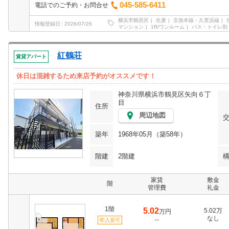
045-585-6411
電話でのご予約・お問合せ
横浜市鶴見区
生麦
京急本線・久里浜線
情報登録日
2026/07/26
マンション
1R/ワンルーム
バス・トイレ別
紅鶴荘
賃貸アパート
休日は混雑するため来店予約がオススメです！
神奈川県横浜市鶴見区矢向６丁
目
住所
周辺地図
築年
1968年05月（築58年）
階建
2階建
家賃
敷金
階
管理費
礼金
1階
5.02
5.02万
万円
なし
--
即入居可