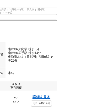
生麦駅
花月総持寺駅
鶴見線
国道駅
0.55ヶ月
南武線/矢向駅 徒歩3分
南武線/尻手駅 徒歩14分
交通
東海道本線（首都圏）/川崎駅 徒
歩25分
構造
木造
間取り
専有面積
詳細を見る
2K
45㎡
お気に入り