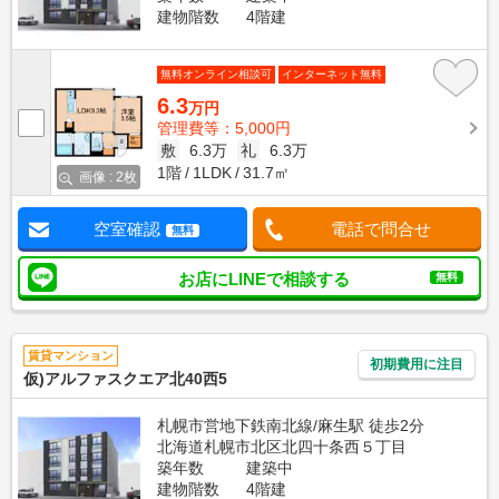
建物階数
4階建
無料オンライン相談可
インターネット無料
6.3
万円
管理費等：5,000円
敷
6.3万
礼
6.3万
1階
1LDK
31.7㎡
画像 : 2枚
空室確認
電話で問合せ
無料
お店にLINEで相談する
無料
賃貸マンション
初期費用に注目
仮)アルファスクエア北40西5
札幌市営地下鉄南北線/麻生駅 徒歩2分
北海道札幌市北区北四十条西５丁目
築年数
建築中
建物階数
4階建