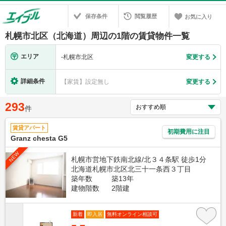
保存条件
閲覧履歴
お気に入り
札幌市北区（北海道）周辺の1階の賃貸物件一覧
エリア
-
札幌市北区
変更する
詳細条件
【家賃】設定無し
変更する
293
件
賃貸アパート
初期費用に注目
Granz chesta G5
NEW
札幌市営地下鉄南北線/北３４条駅 徒歩1分
北海道札幌市北区北三十一条西３丁目
築年数
築13年
建物階数
2階建
新着
即入居
無料オンライン相談可