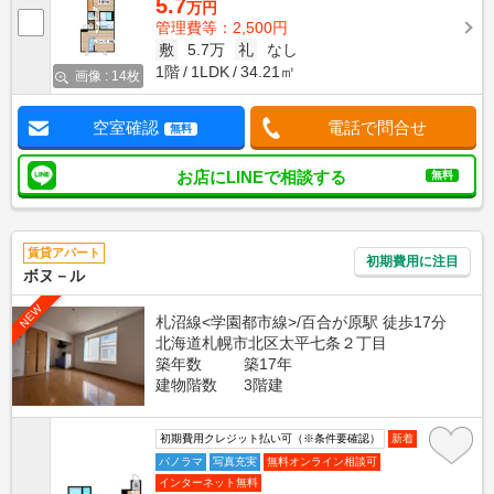
5.7
万円
管理費等：2,500円
敷
5.7万
礼
なし
1階
1LDK
34.21㎡
画像 : 14枚
空室確認
電話で問合せ
無料
お店にLINEで相談する
無料
賃貸アパート
初期費用に注目
ボヌ－ル
NEW
札沼線<学園都市線>/百合が原駅 徒歩17分
北海道札幌市北区太平七条２丁目
築年数
築17年
建物階数
3階建
初期費用クレジット払い可（※条件要確認）
新着
パノラマ
写真充実
無料オンライン相談可
インターネット無料