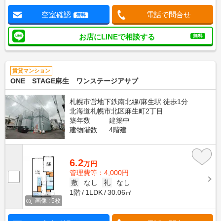
空室確認
電話で問合せ
無料
お店にLINEで相談する
無料
賃貸マンション
ONE STAGE麻生 ワンステージアサブ
札幌市営地下鉄南北線/麻生駅 徒歩1分
北海道札幌市北区麻生町2丁目
築年数
建築中
建物階数
4階建
6.2
万円
管理費等：4,000円
敷
なし
礼
なし
1階
1LDK
30.06㎡
画像 : 5枚