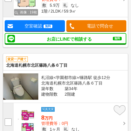
敷
5.9万
礼
なし
1階
2LDK
59.9㎡
画像 : 19枚
空室確認
電話で問合せ
無料
お店にLINEで相談する
無料
賃貸一戸建て
北海道札幌市北区篠路八条６丁目
札沼線<学園都市線>/篠路駅 徒歩12分
北海道札幌市北区篠路八条６丁目
築年数
築34年
建物階数
2階建
写真充実
8
万円
管理費等：0円
敷
1ヶ月
礼
なし