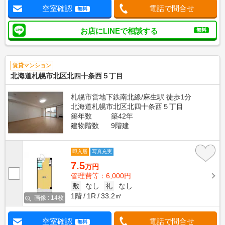
空室確認
電話で問合せ
無料
お店にLINEで相談する
無料
賃貸マンション
北海道札幌市北区北四十条西５丁目
札幌市営地下鉄南北線/麻生駅 徒歩1分
北海道札幌市北区北四十条西５丁目
築年数
築42年
建物階数
9階建
即入居
写真充実
7.5
万円
管理費等：6,000円
敷
なし
礼
なし
1階
1R
33.2㎡
画像 : 14枚
空室確認
電話で問合せ
無料