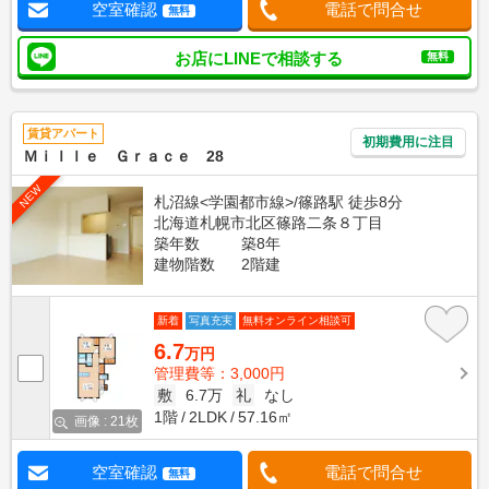
空室確認
電話で問合せ
無料
お店にLINEで相談する
無料
賃貸アパート
初期費用に注目
Ｍｉｌｌｅ Ｇｒａｃｅ 28
NEW
札沼線<学園都市線>/篠路駅 徒歩8分
北海道札幌市北区篠路二条８丁目
築年数
築8年
建物階数
2階建
新着
写真充実
無料オンライン相談可
6.7
万円
管理費等：3,000円
敷
6.7万
礼
なし
1階
2LDK
57.16㎡
画像 : 21枚
空室確認
電話で問合せ
無料