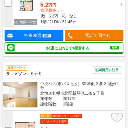
5.2
万円
管理費等：--
敷
5.2万
礼
なし
1階
2LDK
51.45㎡
画像 : 22枚
空室確認
電話で問合せ
無料
お店にLINEで相談する
無料
賃貸アパート
初期費用に注目
ラ．メゾン．ミナミ
中央バス(市バス北区）/新琴似２条２ 徒歩1
分
北海道札幌市北区新琴似二条２丁目
築年数
築17年
建物階数
2階建
即入居
無料オンライン相談可
インターネット無料