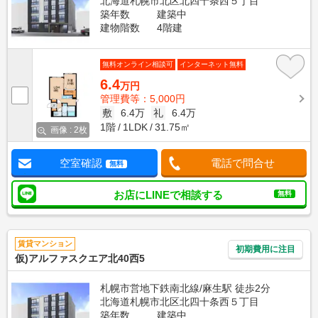
北海道札幌市北区北四十条西５丁目
築年数
建築中
建物階数
4階建
無料オンライン相談可
インターネット無料
6.4
万円
管理費等：5,000円
敷
6.4万
礼
6.4万
1階
1LDK
31.75㎡
画像 : 2枚
空室確認
電話で問合せ
無料
お店にLINEで相談する
無料
賃貸マンション
初期費用に注目
仮)アルファスクエア北40西5
札幌市営地下鉄南北線/麻生駅 徒歩2分
北海道札幌市北区北四十条西５丁目
築年数
建築中