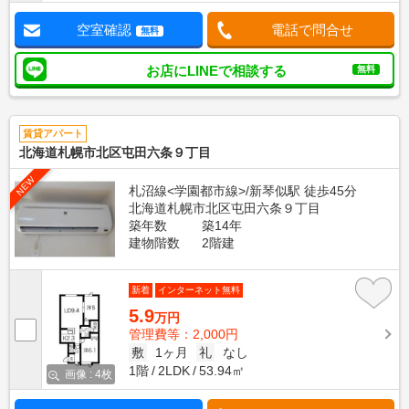
空室確認
電話で問合せ
無料
お店にLINEで相談する
無料
賃貸アパート
北海道札幌市北区屯田六条９丁目
NEW
札沼線<学園都市線>/新琴似駅 徒歩45分
北海道札幌市北区屯田六条９丁目
築年数
築14年
建物階数
2階建
新着
インターネット無料
5.9
万円
管理費等：2,000円
敷
1ヶ月
礼
なし
1階
2LDK
53.94㎡
画像 : 4枚