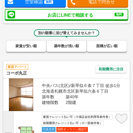
空室確認
電話で問合せ
無料
お店にLINEで相談する
無料
別の順番に並び替えてみませんか？
家賃が安い順
築年数が浅い順
面積が広い順
賃貸アパート
初期費用に注目
コーポ丸正
中央バス(北区)/新琴似６条７丁目 徒歩1分
北海道札幌市北区新琴似六条６丁目
築年数
築40年
建物階数
2階建
家賃クレジット払い可（※保証会社利用等条件有）
初期費用クレジット払い可（※一部条件有）
写真充実
無料オンライン相談可