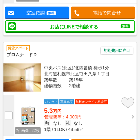
空室確認
電話で問合せ
無料
お店にLINEで相談する
無料
賃貸アパート
初期費用に注目
プロムナ－ドＤ
中央バス(北区)/北四番橋 徒歩1分
北海道札幌市北区屯田八条１丁目
築年数
築19年
建物階数
2階建
パノラマ
写真充実
無料オンライン相談可
5.3
万円
管理費等：4,000円
敷
なし
礼
なし
1階
1LDK
48.58㎡
画像 : 22枚