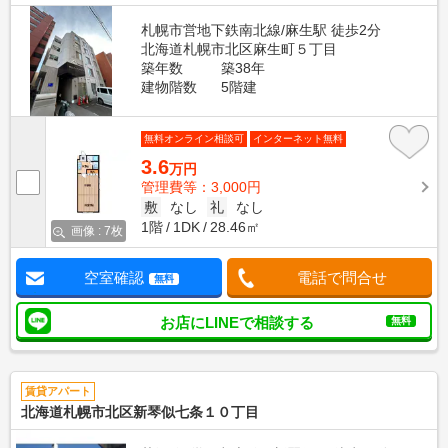
札幌市営地下鉄南北線/麻生駅 徒歩2分
北海道札幌市北区麻生町５丁目
築年数
築38年
建物階数
5階建
無料オンライン相談可
インターネット無料
3.6
万円
管理費等：3,000円
敷
なし
礼
なし
1階
1DK
28.46㎡
画像 : 7枚
空室確認
電話で問合せ
無料
お店にLINEで相談する
無料
賃貸アパート
北海道札幌市北区新琴似七条１０丁目