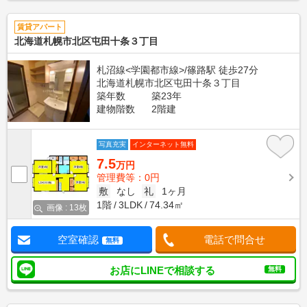
賃貸アパート
北海道札幌市北区屯田十条３丁目
札沼線<学園都市線>/篠路駅 徒歩27分
北海道札幌市北区屯田十条３丁目
築年数
築23年
建物階数
2階建
写真充実
インターネット無料
7.5
万円
管理費等：0円
敷
なし
礼
1ヶ月
1階
3LDK
74.34㎡
画像 : 13枚
空室確認
電話で問合せ
無料
お店にLINEで相談する
無料