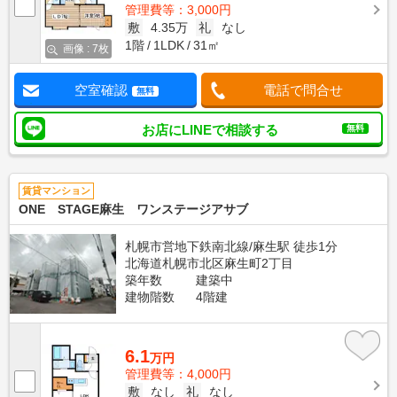
管理費等：3,000円
敷
4.35万
礼
なし
1階
1LDK
31㎡
画像 : 7枚
空室確認
電話で問合せ
無料
お店にLINEで相談する
無料
賃貸マンション
ONE STAGE麻生 ワンステージアサブ
札幌市営地下鉄南北線/麻生駅 徒歩1分
北海道札幌市北区麻生町2丁目
築年数
建築中
建物階数
4階建
6.1
万円
管理費等：4,000円
敷
なし
礼
なし