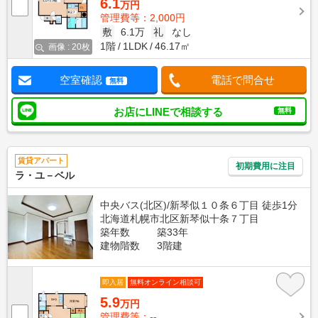
6.1
万円
管理費等：2,000円
敷
6.1万
礼
なし
1階
1LDK
46.17㎡
画像 : 20枚
空室確認
電話で問合せ
無料
お店にLINEで相談する
無料
賃貸アパート
初期費用に注目
ラ・ユ－ベル
中央バス(北区)/新琴似１０条６丁目 徒歩1分
北海道札幌市北区新琴似十条７丁目
築年数
築33年
建物階数
3階建
即入居
無料オンライン相談可
5.9
万円
管理費等：--