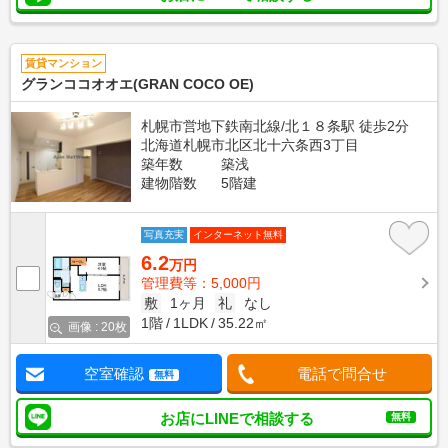
賃貸マンション
グランココオオエ(GRAN COCO OE)
札幌市営地下鉄南北線/北１８条駅 徒歩2分
北海道札幌市北区北十六条西3丁目
築年数
築浅
建物階数
5階建
写真充実
インターネット無料
6.2
万円
管理費等：5,000円
敷
1ヶ月
礼
なし
1階
1LDK
35.22㎡
画像 : 20枚
空室確認
電話で問合せ
無料
お店にLINEで相談する
無料