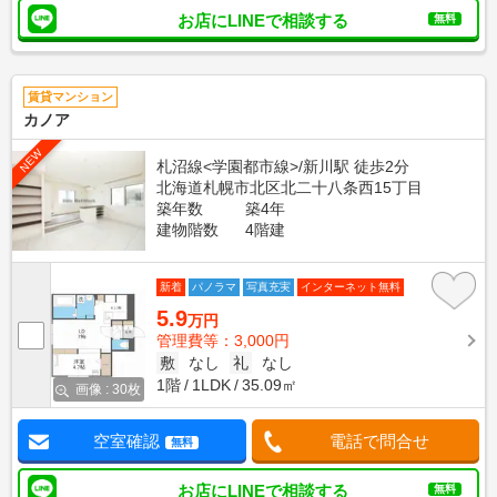
お店にLINEで相談する
無料
賃貸マンション
カノア
NEW
札沼線<学園都市線>/新川駅 徒歩2分
北海道札幌市北区北二十八条西15丁目
築年数
築4年
建物階数
4階建
新着
パノラマ
写真充実
インターネット無料
5.9
万円
管理費等：3,000円
敷
なし
礼
なし
1階
1LDK
35.09㎡
画像 : 30枚
空室確認
電話で問合せ
無料
お店にLINEで相談する
無料