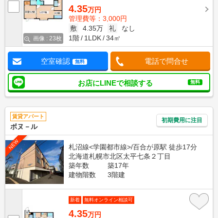
4.35
万円
管理費等：3,000円
敷
4.35万
礼
なし
1階
1LDK
34㎡
画像 : 23枚
空室確認
電話で問合せ
無料
お店にLINEで相談する
無料
賃貸アパート
初期費用に注目
ボヌ－ル
NEW
札沼線<学園都市線>/百合が原駅 徒歩17分
北海道札幌市北区太平七条２丁目
築年数
築17年
建物階数
3階建
新着
無料オンライン相談可
4.35
万円