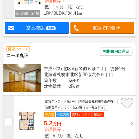
管理費等：--
敷
1ヶ月
礼
なし
1階
3LDK
84.41㎡
画像 : 24枚
空室確認
電話で問合せ
無料
賃貸アパート
初期費用に注目
コーポ丸正
中央バス(北区)/新琴似６条７丁目 徒歩1分
北海道札幌市北区新琴似六条６丁目
築年数
築40年
建物階数
2階建
家賃クレジット払い可（※保証会社利用等条件有）
初期費用クレジット払い可（※一部条件有）
即入居
写真充実
無料オンライン相談可
5.2
万円
管理費等：--
敷
5.2万
礼
なし