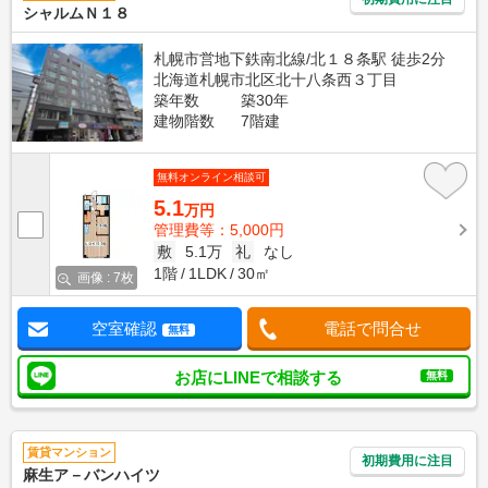
シャルムＮ１８
札幌市営地下鉄南北線/北１８条駅 徒歩2分
北海道札幌市北区北十八条西３丁目
築年数
築30年
建物階数
7階建
無料オンライン相談可
5.1
万円
管理費等：5,000円
敷
5.1万
礼
なし
1階
1LDK
30㎡
画像 : 7枚
空室確認
電話で問合せ
無料
お店にLINEで相談する
無料
賃貸マンション
初期費用に注目
麻生ア－バンハイツ