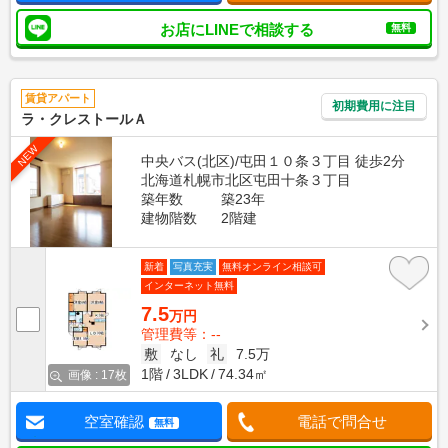
お店にLINEで相談する
無料
賃貸アパート
初期費用に注目
ラ・クレストールＡ
NEW
中央バス(北区)/屯田１０条３丁目 徒歩2分
北海道札幌市北区屯田十条３丁目
築年数
築23年
建物階数
2階建
新着
写真充実
無料オンライン相談可
インターネット無料
7.5
万円
管理費等：--
敷
なし
礼
7.5万
1階
3LDK
74.34㎡
画像 : 17枚
空室確認
電話で問合せ
無料