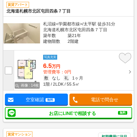
賃貸アパート
北海道札幌市北区屯田四条７丁目
札沼線<学園都市線>/太平駅 徒歩31分
北海道札幌市北区屯田四条７丁目
築年数
築21年
建物階数
2階建
写真充実
6.5
万円
管理費等：0円
敷
なし
礼
1ヶ月
1階
2LDK
55.5㎡
画像 : 14枚
空室確認
電話で問合せ
無料
お店にLINEで相談する
無料
賃貸マンション
初期費用に注目