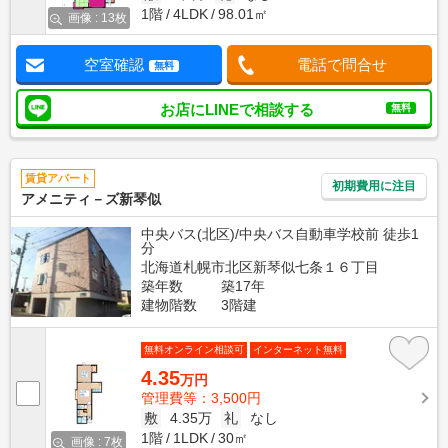
1階
4LDK
98.01㎡
画像 : 13枚
空室確認
電話で問合せ
無料
お店にLINEで相談する
無料
賃貸アパート
初期費用に注目
アメニティ－ズ新琴似
中央バス(北区)/中央バス自動車学校前 徒歩1
分
北海道札幌市北区新琴似七条１６丁目
築年数
築17年
建物階数
3階建
無料オンライン相談可
インターネット無料
4.35
万円
管理費等：3,500円
敷
4.35万
礼
なし
1階
1LDK
30㎡
画像 : 7枚