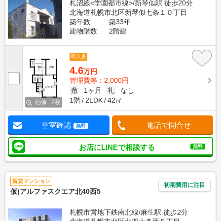
札沼線<学園都市線>/新琴似駅 徒歩20分
北海道札幌市北区新琴似七条１０丁目
築年数
築33年
建物階数
2階建
即入居
4.6
万円
管理費等：2,000円
敷
1ヶ月
礼
なし
1階
2LDK
42㎡
画像 : 2枚
空室確認
電話で問合せ
無料
お店にLINEで相談する
無料
賃貸マンション
初期費用に注目
仮)アルファスクエア北40西5
札幌市営地下鉄南北線/麻生駅 徒歩2分