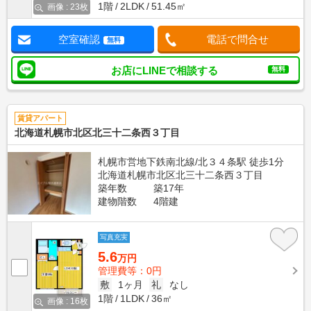
1階
2LDK
51.45㎡
画像 : 23枚
空室確認
電話で問合せ
無料
お店にLINEで相談する
無料
賃貸アパート
北海道札幌市北区北三十二条西３丁目
札幌市営地下鉄南北線/北３４条駅 徒歩1分
北海道札幌市北区北三十二条西３丁目
築年数
築17年
建物階数
4階建
写真充実
5.6
万円
管理費等：0円
敷
1ヶ月
礼
なし
1階
1LDK
36㎡
画像 : 16枚