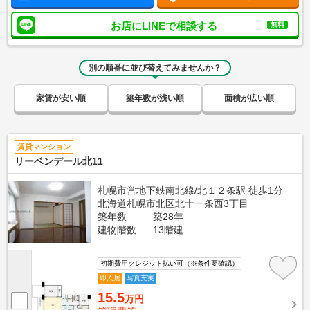
お店にLINEで相談する
無料
別の順番に並び替えてみませんか？
家賃が安い順
築年数が浅い順
面積が広い順
賃貸マンション
リーベンデール北11
札幌市営地下鉄南北線/北１２条駅 徒歩1分
北海道札幌市北区北十一条西3丁目
築年数
築28年
建物階数
13階建
初期費用クレジット払い可（※条件要確認）
即入居
写真充実
15.5
万円