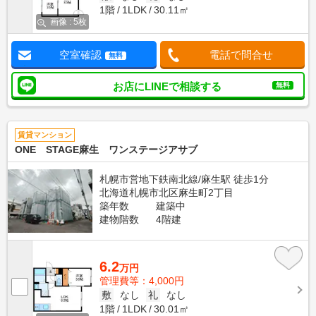
1階
1LDK
30.11㎡
画像 : 5枚
空室確認
電話で問合せ
無料
お店にLINEで相談する
無料
賃貸マンション
ONE STAGE麻生 ワンステージアサブ
札幌市営地下鉄南北線/麻生駅 徒歩1分
北海道札幌市北区麻生町2丁目
築年数
建築中
建物階数
4階建
6.2
万円
管理費等：4,000円
敷
なし
礼
なし
1階
1LDK
30.01㎡