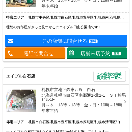
月～木：13時～18時 金～日：10時～18時
年末年始
得意エリア
札幌市中央区/札幌市白石区/札幌市豊平区/札幌市南区/札幌市西区
理想のお部屋がきっと見つかる☆エイブル円山公園店です！
この店舗に問合せる
無料
電話で問合せ
店舗来店予約
無料
この店舗の掲載
エイブル白石店
賃貸物件一覧へ
札幌市営地下鉄東西線 白石
北海道札幌市白石区南郷通1-北1-1 ＳＴ相馬
ビル1F
月～木：13時～18時 金～日：10時～18時
年末年始
得意エリア
札幌市白石区/札幌市豊平区/札幌市厚別区/札幌市清田区/白石駅
☆エイブル白石店ではウイルス対策に光触媒を施しております☆