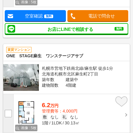
画像 : 5枚
空室確認
電話で問合せ
無料
お店にLINEで相談する
無料
賃貸マンション
ONE STAGE麻生 ワンステージアサブ
札幌市営地下鉄南北線/麻生駅 徒歩1分
北海道札幌市北区麻生町2丁目
築年数
建築中
建物階数
4階建
6.2
万円
管理費等：4,000円
敷
なし
礼
なし
1階
1LDK
30.13㎡
画像 : 5枚