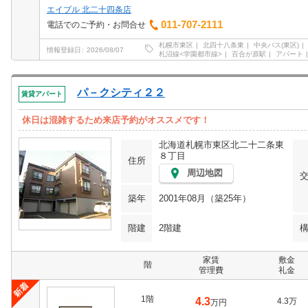
エイブル 北二十四条店
011-707-2111
電話でのご予約・お問合せ
札幌市東区
北四十八条東
中央バス(東区)
情報登録日
2026/08/07
札沼線<学園都市線>
百合が原駅
アパート
パ－クシティ２２
賃貸アパート
休日は混雑するため来店予約がオススメです！
北海道札幌市東区北二十二条東
８丁目
住所
周辺地図
築年
2001年08月（築25年）
階建
2階建
家賃
敷金
階
管理費
礼金
1階
4.3
4.3万
万円