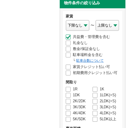
物件条件の絞り込み
家賃
〜
共益費・管理費を含む
礼金なし
敷金/保証金なし
駐車場料金を含む
駐車台数について
家賃クレジット払い可
初期費用クレジット払い可
間取り
1R
1K
1DK
1LDK(+S)
2K/2DK
2LDK(+S)
3K/3DK
3LDK(+S)
4K/4DK
4LDK(+S)
5K/5DK
5LDK以上