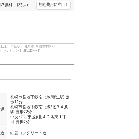
ペット応相談。エアコン付き。エレベーターあり。インターネット使用料無料!。防犯カメラ。バス・トイレ別。ガスコンロ設置可。駐輪場有。バルコニー。敷金・礼金なし。初期費用クレジット払い可能。
初期費用に注目！
南北線
麻生駅
札沼線<学園都市線>
マンション
2K/2DK(+S)
札幌市営地下鉄南北線/麻生駅 徒
歩12分
札幌市営地下鉄南北線/北３４条
交通
駅 徒歩22分
中央バス(東区)/北４２条東１丁
目 徒歩2分
構造
鉄筋コンクリート造