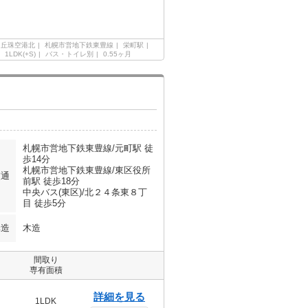
丘珠空港北
札幌市営地下鉄東豊線
栄町駅
1LDK(+S)
バス・トイレ別
0.55ヶ月
札幌市営地下鉄東豊線/元町駅 徒
歩14分
札幌市営地下鉄東豊線/東区役所
交通
前駅 徒歩18分
中央バス(東区)/北２４条東８丁
目 徒歩5分
構造
木造
間取り
専有面積
詳細を見る
1LDK