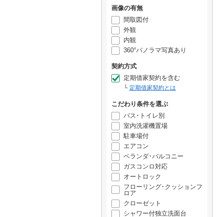
画像の有無
間取図付
外観
内観
360°パノラマ写真あり
契約方式
定期借家契約を含む
定期借家契約とは
こだわり条件を選ぶ
バス･トイレ別
室内洗濯機置場
駐車場付
エアコン
ベランダ･バルコニー
ガスコンロ対応
オートロック
フローリング･クッションフ
ロア
クローゼット
シャワー付独立洗面台