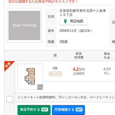
休日は混雑するため来店予約がオススメです！
北海道札幌市東区北四十八条東
１８丁目
住所
周辺地図
築年
2004年11月（築21年）
階建
2階建
家賃
敷金
階
管理費
礼金
2階
4.2
4.2万
万円
なし
2,000円
即入居可
来店予約する
空室確認する
無料
無料