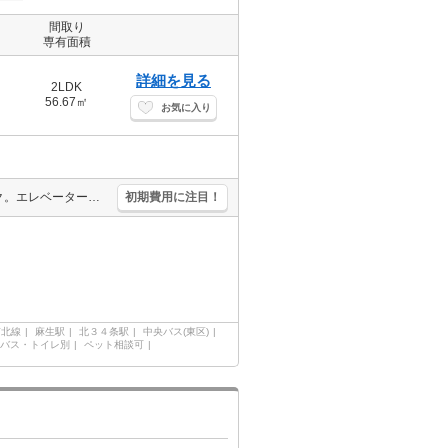
間取り
専有面積
詳細を見る
2LDK
56.67㎡
お気に入り
インターネット無料。浴室乾燥機付。温水洗浄便座付き。オートロック。エレベーターあり。宅配ボックスあり。シャワー付独立洗面台。エアコン付き。エレベーターあり。ウォークインクローゼット付き。角部屋。
初期費用に注目！
南北線
麻生駅
北３４条駅
中央バス(東区)
バス・トイレ別
ペット相談可