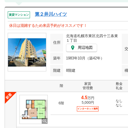
第２井川ハイツ
賃貸マンション
休日は混雑するため来店予約がオススメです！
北海道札幌市東区北四十三条東
１丁目
住所
周辺地図
築年
1983年10月（築42年）
階建
8階建
家賃
敷金
階
管理費
礼金
4.5
万円
なし
5,000円
6階
なし
インターネット無料