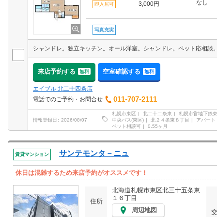
なし
3,000円
即入居可
写真充実
シャンドレ。独立キッチン。オール洋室。シャンドレ。ペット応相談
来店予約する
空室確認する
無料
無料
エイブル 北二十四条店
011-707-2111
電話でのご予約・お問合せ
札幌市東区
北二十二条東
札幌市営地下鉄
中央バス(東区)
北２４条東８丁目
アパート
情報登録日
2026/08/07
ペット相談可
0.55ヶ月
サンテモンタ－ニュ
賃貸マンション
休日は混雑するため来店予約がオススメです！
北海道札幌市東区北三十五条東
１６丁目
住所
周辺地図