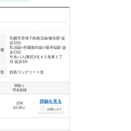
札幌市営地下鉄南北線/麻生駅 徒
歩10分
札沼線<学園都市線>/新琴似駅 徒
交通
歩13分
中央バス(東区)/北４２条東１丁
目 徒歩3分
構造
鉄筋コンクリート造
間取り
専有面積
詳細を見る
2DK
42.48㎡
お気に入り