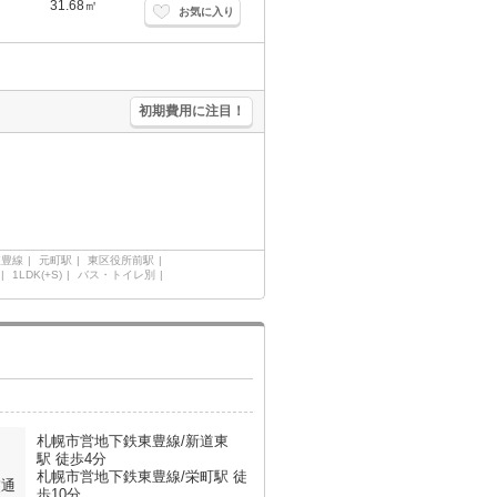
31.68㎡
お気に入り
。
初期費用に注目！
東豊線
元町駅
東区役所前駅
1LDK(+S)
バス・トイレ別
札幌市営地下鉄東豊線/新道東
駅 徒歩4分
札幌市営地下鉄東豊線/栄町駅 徒
交通
歩10分