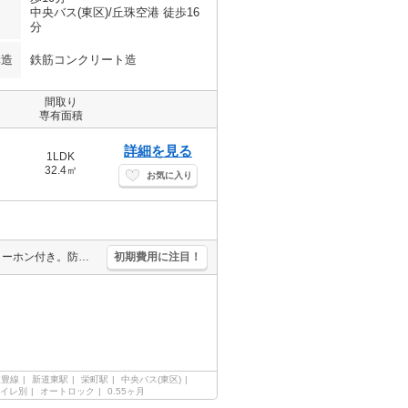
中央バス(東区)/丘珠空港 徒歩16
分
構造
鉄筋コンクリート造
間取り
専有面積
詳細を見る
1LDK
32.4㎡
お気に入り
エアコン1基付き。インターネット使用料無料!。オートロック。インターホン付き。防犯カメラ。宅配ボックスあり。トランクルームあり。シューズボックス付き。浴室乾燥機付。シャワー付独立洗面台。灯油ストーブ。
初期費用に注目！
東豊線
新道東駅
栄町駅
中央バス(東区)
イレ別
オートロック
0.55ヶ月