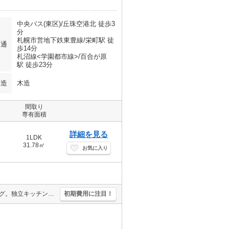
中央バス(東区)/丘珠空港北 徒歩3
分
札幌市営地下鉄東豊線/栄町駅 徒
交通
歩14分
札沼線<学園都市線>/百合が原
駅 徒歩23分
構造
木造
間取り
専有面積
詳細を見る
1LDK
31.78㎡
お気に入り
インターネット使用料無料!。TVインターホン付き。ロードヒーティング。独立キッチン。ガスコンロ設置可。シャワー付独立洗面台。温水洗浄便座付き。室内に洗濯機置場あり。バス・トイレ別。上階なし。
初期費用に注目！