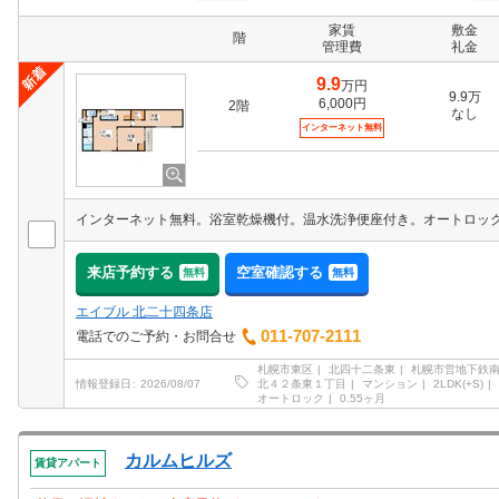
家賃
敷金
階
管理費
礼金
9.9
万円
9.9万
6,000円
2階
なし
インターネット無料
来店予約する
空室確認する
無料
無料
エイブル 北二十四条店
011-707-2111
電話でのご予約・お問合せ
札幌市東区
北四十二条東
札幌市営地下鉄
北４２条東１丁目
マンション
2LDK(+S)
情報登録日
2026/08/07
オートロック
0.55ヶ月
カルムヒルズ
賃貸アパート