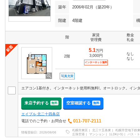
築年
2006年02月（築20年）
階建
4階建
家賃
敷金
階
管理費
礼金
5.1
万円
なし
3,000円
2階
なし
インターネット無料
写真充実
来店予約する
空室確認する
無料
無料
エイブル 北二十四条店
011-707-2111
電話でのご予約・お問合せ
札幌市東区
北三十五条東
札幌市営地下鉄
情報登録日
2026/08/06
丘珠空港
マンション
1LDK(+S)
バス・ト