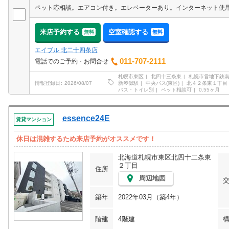
来店予約する
空室確認する
無料
無料
エイブル 北二十四条店
011-707-2111
電話でのご予約・お問合せ
札幌市東区
北四十三条東
札幌市営地下鉄
新琴似駅
中央バス(東区)
北４２条東１丁目
情報登録日
2026/08/07
バス・トイレ別
ペット相談可
0.55ヶ月
essence24E
賃貸マンション
休日は混雑するため来店予約がオススメです！
北海道札幌市東区北四十二条東
２丁目
住所
周辺地図
築年
2022年03月（築4年）
階建
4階建