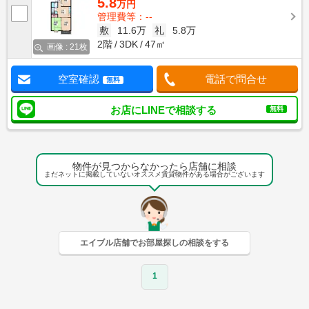
5.8
万円
管理費等：--
敷
11.6万
礼
5.8万
2階
3DK
47㎡
画像 : 21枚
空室確認
電話で問合せ
無料
お店にLINEで相談する
無料
物件が見つからなかったら店舗に相談
まだネットに掲載していないオススメ賃貸物件がある場合がございます
エイブル店舗でお部屋探しの相談をする
1