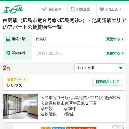
保存条件
閲覧履歴
お気に入り
白島駅（広島市電９号線<広島電鉄>）・他周辺駅エリア
のアパートの賃貸物件一覧
沿線・駅
-
白島駅
変更する
詳細条件
【家賃】設定無し
変更する
2
件
賃貸アパート
初期費用に注目
シリウス
広島市電９号線<広島電鉄>/白島駅 徒歩20分
広島県広島市東区牛田旭２丁目
築年数
築36年
建物階数
2階建
即入居
写真充実
無料オンライン相談可