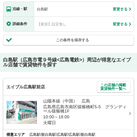
沿線・駅
白島駅
変更する
詳細条件
【家賃】設定無し
変更する
この条件を保存する
白島駅（広島市電９号線<広島電鉄>）
周辺が得意なエイブ
ル店舗で賃貸物件を探す
この店舗の掲載
エイブル広島駅前店
賃貸物件一覧へ
山陽本線（中国） 広島
広島県広島市南区猿猴橋町5-5 グランディ
ール猿猴橋1F
10:00～18:00
火曜日
得意エリア
広島駅/新白島駅/広島駅/広島駅/新白島駅