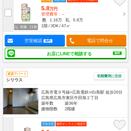
5.8
万円
管理費等：--
敷
1.16万
礼
5.8万
1階
3DK
47㎡
画像 : 21枚
空室確認
電話で問合せ
無料
お店にLINEで相談する
無料
賃貸アパート
初期費用に注目
シリウス
広島市電９号線<広島電鉄>/白島駅 徒歩20分
広島県広島市東区牛田旭２丁目
築年数
築36年
建物階数
2階建
写真充実
無料オンライン相談可