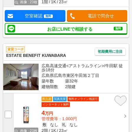
1階
1K
23㎡
画像 : 23枚
空室確認
電話で問合せ
無料
お店にLINEで相談する
無料
賃貸コーポ
初期費用に注目
ESTATE BENEFIT KUWABARA
広島高速交通<アストラムライン>/牛田駅 徒
歩18分
広島県広島市東区牛田旭２丁目
築年数
築32年
建物階数
2階建
即入居
写真充実
無料オンライン相談可
インターネット無料
4
万円
管理費等：1,000円
敷
なし
礼
なし
2階
1K
23㎡
画像 : 23枚