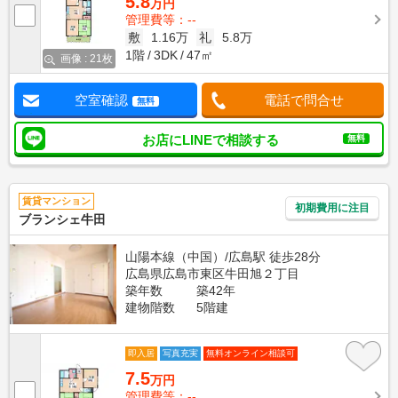
5.8
万円
管理費等：--
敷
1.16万
礼
5.8万
1階
3DK
47㎡
画像 : 21枚
空室確認
電話で問合せ
無料
お店にLINEで相談する
無料
賃貸マンション
初期費用に注目
ブランシェ牛田
山陽本線（中国）/広島駅 徒歩28分
広島県広島市東区牛田旭２丁目
築年数
築42年
建物階数
5階建
即入居
写真充実
無料オンライン相談可
7.5
万円
管理費等：--