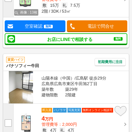
敷
15万
礼
7.5万
2階
3DK
53㎡
画像 : 13枚
空室確認
電話で問合せ
無料
お店にLINEで相談する
無料
賃貸ハイツ
初期費用に注目
パナソフィー牛田
山陽本線（中国）/広島駅 徒歩29分
広島県広島市東区牛田旭2丁目
築年数
築29年
建物階数
2階建
即入居
パノラマ
写真充実
無料オンライン相談可
4
万円
管理費等：2,000円
敷
4万
礼
4万