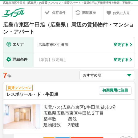
広島市東区牛田旭（広島県）の賃貸マンション・賃貸アパート・賃貸住宅の不動産情報を検索！不動産賃貸の物件探しは、お部屋探しのエイブル
保存条件
閲覧履歴
お気に入り
広島市東区牛田旭（広島県）周辺の賃貸物件・マンショ
ン・アパート
エリア
-
広島市東区牛田旭
変更する
詳細条件
【家賃】設定無し
変更する
7
件
賃貸マンション
初期費用に注目
レスポワール・ド・牛田旭
広電バス(広島市東区)/牛田旭 徒歩3分
広島県広島市東区牛田旭２丁目
築年数
築浅
建物階数
3階建