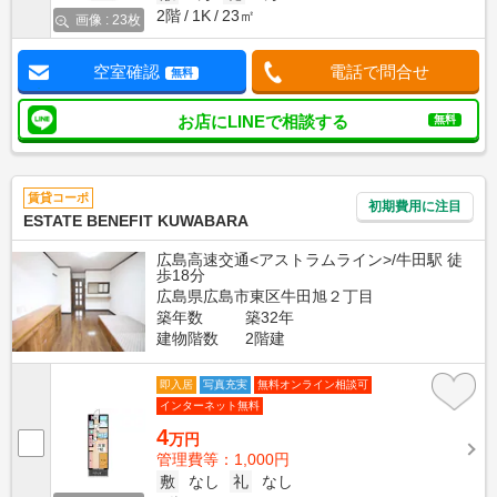
2階
1K
23㎡
画像 : 23枚
空室確認
電話で問合せ
無料
お店にLINEで相談する
無料
賃貸コーポ
初期費用に注目
ESTATE BENEFIT KUWABARA
広島高速交通<アストラムライン>/牛田駅 徒
歩18分
広島県広島市東区牛田旭２丁目
築年数
築32年
建物階数
2階建
即入居
写真充実
無料オンライン相談可
インターネット無料
4
万円
管理費等：1,000円
敷
なし
礼
なし