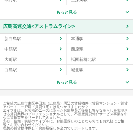
もっと見る
広島高速交通<アストラムライン>
新白島駅
本通駅
中筋駅
西原駅
大町駅
祇園新橋北駅
白島駅
城北駅
もっと見る
ご希望の広島市東区牛田旭（広島県）周辺の賃貸物件（賃貸マンション・賃貸
アパート・一戸建て賃貸住宅）は見つかりましたか？
エイブルは、お客様のニーズにあったお部屋をご提案し豊かな暮らしを実現さ
せる賃貸業界のプロフェッショナルとして、不動産賃貸仲介サービス事業を中
心に賃貸業界をリードしてきました。
安心・信頼・実績のエイブルに、お部屋探しのことなら何でもお気軽にご相
談・お問い合わせください。
理想の賃貸物件探し・お部屋探しを全力でサポートします。