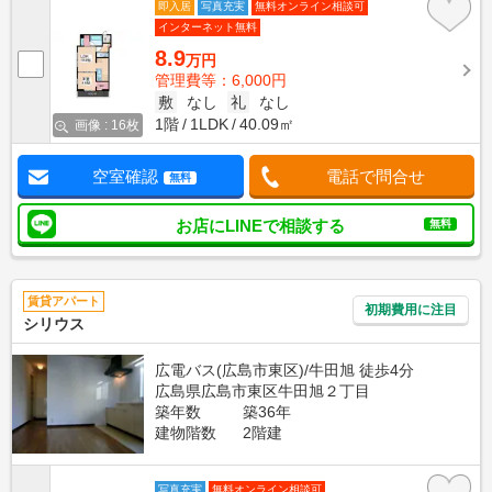
即入居
写真充実
無料オンライン相談可
インターネット無料
8.9
万円
管理費等：6,000円
敷
なし
礼
なし
1階
1LDK
40.09㎡
画像 : 16枚
空室確認
電話で問合せ
無料
お店にLINEで相談する
無料
賃貸アパート
初期費用に注目
シリウス
広電バス(広島市東区)/牛田旭 徒歩4分
広島県広島市東区牛田旭２丁目
築年数
築36年
建物階数
2階建
写真充実
無料オンライン相談可