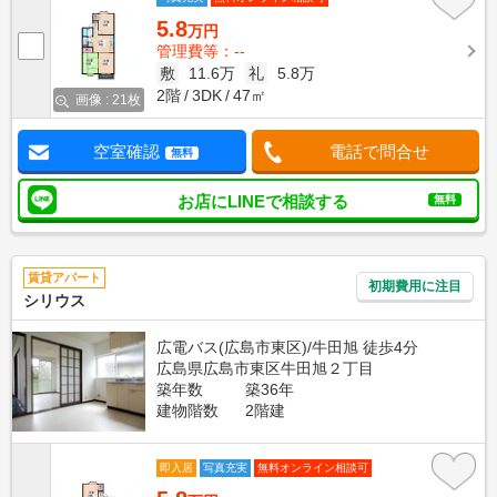
5.8
万円
管理費等：--
敷
11.6万
礼
5.8万
2階
3DK
47㎡
画像 : 21枚
空室確認
電話で問合せ
無料
お店にLINEで相談する
無料
賃貸アパート
初期費用に注目
シリウス
広電バス(広島市東区)/牛田旭 徒歩4分
広島県広島市東区牛田旭２丁目
築年数
築36年
建物階数
2階建
即入居
写真充実
無料オンライン相談可