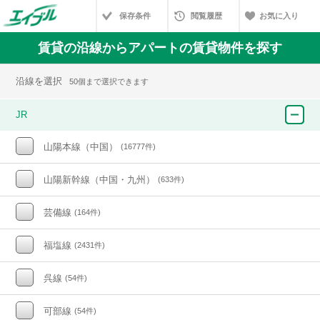
保存条件
閲覧履歴
お気に入り
賃貸の沿線からアパートの賃貸物件を探す
沿線を選択
50個まで選択できます
JR
山陽本線（中国）
(16777件)
山陽新幹線（中国・九州）
(633件)
芸備線
(164件)
福塩線
(2431件)
呉線
(54件)
可部線
(54件)