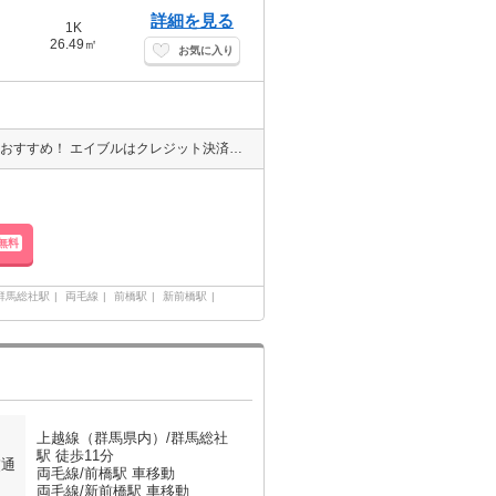
詳細を見る
1K
26.49㎡
お気に入り
LINE申込対応（来店不要）現地待ち合わせOK！エイブル高崎駅前店のおすすめ！ エイブルはクレジット決済可能です！初期費用等のご相談もOK！保証人も不要です！お店は提携駐車場がございます。『ココ・ウエスト』で検索下さい（＾＾）エイブル高崎駅前店は賃貸・売買・管理など不動産全般でご相談できます（＾＾）♪
無料
群馬総社駅
両毛線
前橋駅
新前橋駅
上越線（群馬県内）/群馬総社
駅 徒歩11分
交通
両毛線/前橋駅 車移動
両毛線/新前橋駅 車移動