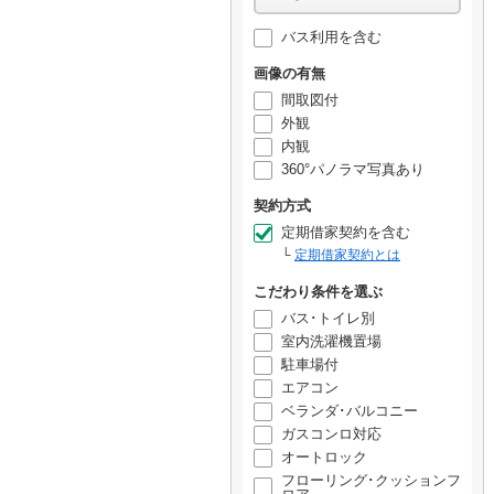
バス利用を含む
画像の有無
間取図付
外観
内観
360°パノラマ写真あり
契約方式
定期借家契約を含む
定期借家契約とは
こだわり条件を選ぶ
バス･トイレ別
室内洗濯機置場
駐車場付
エアコン
ベランダ･バルコニー
ガスコンロ対応
オートロック
フローリング･クッションフ