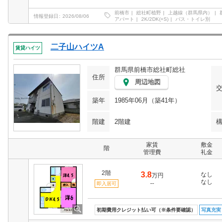
前橋市
総社町植野
上越線（群馬県内）
情報登録日
2026/08/06
アパート
2K/2DK(+S)
バス・トイレ別
二子山ハイツA
賃貸ハイツ
群馬県前橋市総社町総社
住所
周辺地図
築年
1985年06月（築41年）
階建
2階建
家賃
敷金
階
管理費
礼金
2階
3.8
なし
万円
なし
--
即入居可
初期費用クレジット払い可（※条件要確認）
写真充実