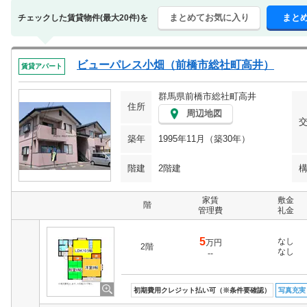
まとめてお気に入り
まと
チェックした賃貸物件(最大20件)を
ビューパレス小畑（前橋市総社町高井）
賃貸アパート
群馬県前橋市総社町高井
住所
周辺地図
築年
1995年11月（築30年）
階建
2階建
家賃
敷金
階
管理費
礼金
5
なし
万円
2階
なし
--
初期費用クレジット払い可（※条件要確認）
写真充実