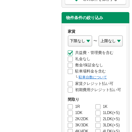
物件条件の絞り込み
家賃
〜
共益費・管理費を含む
礼金なし
敷金/保証金なし
駐車場料金を含む
駐車台数について
家賃クレジット払い可
初期費用クレジット払い可
間取り
1R
1K
1DK
1LDK(+S)
2K/2DK
2LDK(+S)
3K/3DK
3LDK(+S)
4K/4DK
4LDK(+S)