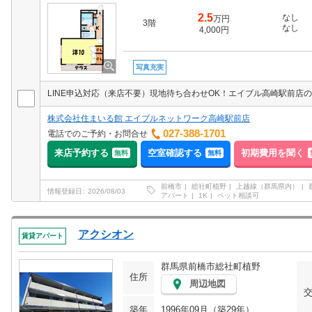
2.5
なし
万円
3階
なし
4,000円
写真充実
株式会社住まいる館 エイブルネットワーク高崎駅前店
027-388-1701
電話でのご予約・お問合せ
来店予約する
空室確認する
初期費用を聞く
無料
無料
前橋市
総社町植野
上越線（群馬県内）
情報登録日
2026/08/03
アパート
1K
ペット相談可
アクシオン
賃貸アパート
群馬県前橋市総社町植野
住所
周辺地図
築年
1996年09月（築29年）