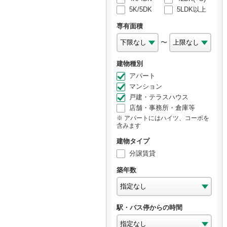
5K/5DK
5LDK以上
専有面積
〜
建物種別
アパート
マンション
戸建・テラスハウス
店舗・事務所・倉庫等
アパートにはハイツ、コーポを
含みます
建物タイプ
分譲賃貸
築年数
駅・バス停からの時間