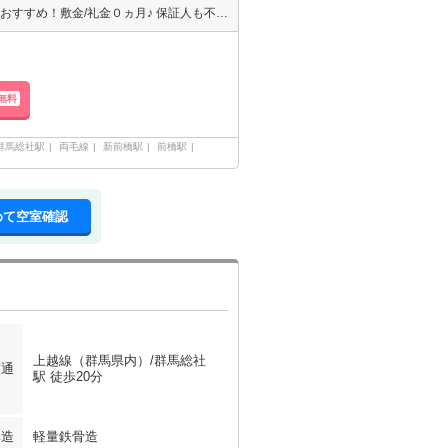
LINE申込対応（来店不要）現地待ち合わせOK！エイブル高崎駅前店のおすすめ！敷金/礼金０ヵ月♪ 保証人も不要です！ エイブルはクレジット決済可能です♪高崎駅前店にお車でお越しの際は提携駐車場がございます（＾＾）♪『ココ・ウエスト』で検索下さい（＾＾）エイブル高崎駅前店は賃貸・売買・管理など不動産全般でご相談できます。
無料
群馬総社駅
両毛線
新前橋駅
前橋駅
めて空室確認
上越線（群馬県内）/群馬総社
交通
駅 徒歩20分
構造
軽量鉄骨造