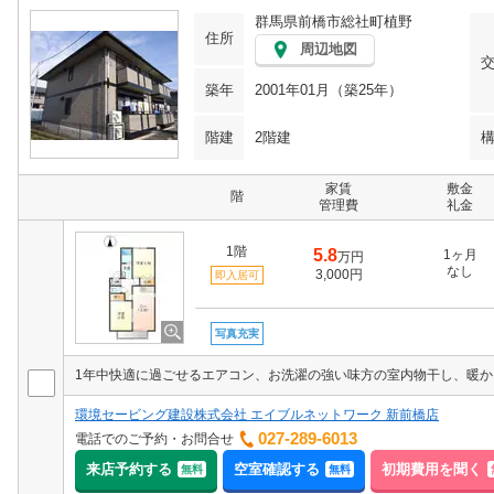
群馬県前橋市総社町植野
住所
周辺地図
築年
2001年01月（築25年）
階建
2階建
家賃
敷金
階
管理費
礼金
1階
5.8
1ヶ月
万円
なし
3,000円
即入居可
写真充実
環境セービング建設株式会社 エイブルネットワーク 新前橋店
027-289-6013
電話でのご予約・お問合せ
来店予約する
空室確認する
初期費用を聞く
無料
無料