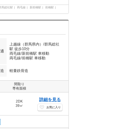
群馬総社駅
両毛線
新前橋駅
前橋駅
上越線（群馬県内）/群馬総社
駅 徒歩10分
交通
両毛線/新前橋駅 車移動
両毛線/前橋駅 車移動
構造
軽量鉄骨造
間取り
専有面積
詳細を見る
2DK
39㎡
お気に入り