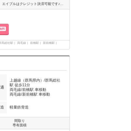
エイブル高崎駅前店のおすすめ！敷金/礼金０ヵ月♪ 保証人も不要です！ エイブルはクレジット決済可能です♪高崎駅前店にお車でお越しの際は提携駐車場がございます（＾＾）♪『ココ・ウエスト』で検索下さい（＾＾）エイブル高崎駅前店は賃貸・売買・管理など不動産全般でご相談できます（＾＾）♪
無料
群馬総社駅
両毛線
前橋駅
新前橋駅
上越線（群馬県内）/群馬総社
駅 徒歩11分
交通
両毛線/前橋駅 車移動
両毛線/新前橋駅 車移動
構造
軽量鉄骨造
間取り
専有面積