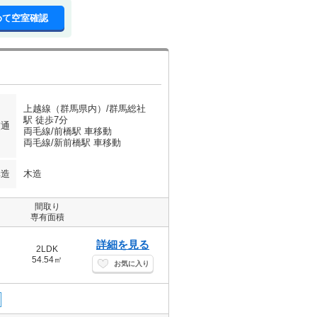
めて空室確認
上越線（群馬県内）/群馬総社
駅 徒歩7分
交通
両毛線/前橋駅 車移動
両毛線/新前橋駅 車移動
構造
木造
間取り
専有面積
詳細を見る
2LDK
54.54㎡
お気に入り