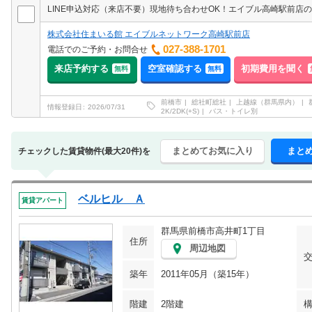
株式会社住まいる館 エイブルネットワーク高崎駅前店
027-388-1701
電話でのご予約・お問合せ
来店予約する
空室確認する
初期費用を聞く
無料
無料
前橋市
総社町総社
上越線（群馬県内）
情報登録日
2026/07/31
2K/2DK(+S)
バス・トイレ別
まとめてお気に入り
まと
チェックした賃貸物件(最大20件)を
ベルヒル Ａ
賃貸アパート
群馬県前橋市高井町1丁目
住所
周辺地図
築年
2011年05月（築15年）
階建
2階建