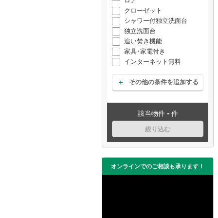
ロア
クローゼット
シャワー付独立洗面台
独立洗面台
追い焚き機能
家具･家電付き
インターネット無料
その他の条件を追加する
-
該当物件
件
絞り込む
オンラインでのご相談も承ります！