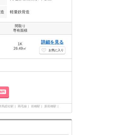
構造
軽量鉄骨造
間取り
専有面積
詳細を見る
1K
26.49㎡
お気に入り
無料
群馬総社駅
両毛線
前橋駅
新前橋駅