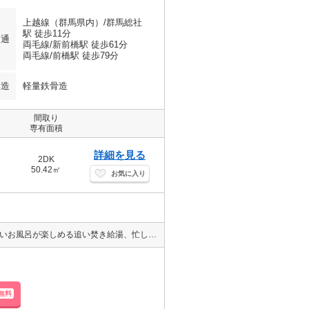
上越線（群馬県内）/群馬総社
駅 徒歩11分
交通
両毛線/新前橋駅 徒歩61分
両毛線/前橋駅 徒歩79分
構造
軽量鉄骨造
間取り
専有面積
詳細を見る
2DK
50.42㎡
お気に入り
1年中快適に過ごせるエアコン、お洗濯の強い味方の室内物干し、暖かいお風呂が楽しめる追い焚き給湯、忙しい朝に嬉しい洗髪洗面化粧台、TVモニターホン、温水洗浄便座と嬉しい設備満載ですよ☆★☆
無料