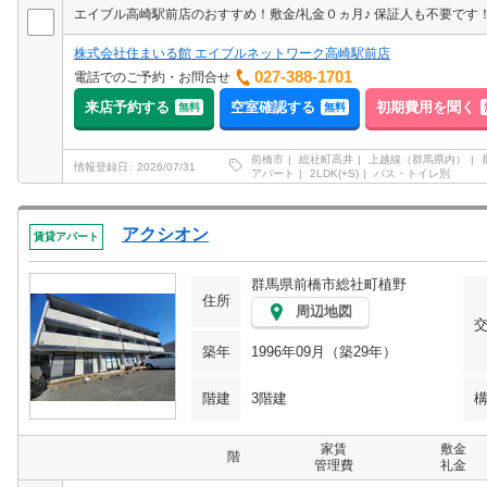
株式会社住まいる館 エイブルネットワーク高崎駅前店
027-388-1701
電話でのご予約・お問合せ
来店予約する
空室確認する
初期費用を聞く
無料
無料
前橋市
総社町高井
上越線（群馬県内）
情報登録日
2026/07/31
アパート
2LDK(+S)
バス・トイレ別
アクシオン
賃貸アパート
群馬県前橋市総社町植野
住所
周辺地図
築年
1996年09月（築29年）
階建
3階建
家賃
敷金
階
管理費
礼金