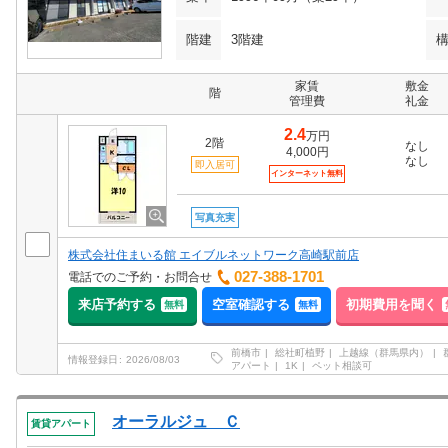
階建
3階建
家賃
敷金
階
管理費
礼金
2.4
万円
2階
なし
4,000円
なし
即入居可
インターネット無料
写真充実
株式会社住まいる館 エイブルネットワーク高崎駅前店
027-388-1701
電話でのご予約・お問合せ
来店予約する
空室確認する
初期費用を聞く
無料
無料
前橋市
総社町植野
上越線（群馬県内）
情報登録日
2026/08/03
アパート
1K
ペット相談可
オーラルジュ Ｃ
賃貸アパート