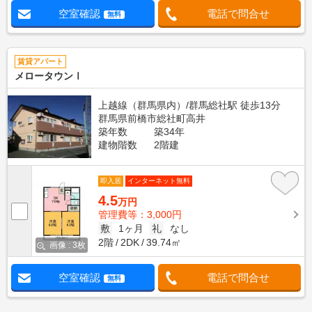
空室確認
電話で問合せ
無料
賃貸アパート
メロータウンⅠ
上越線（群馬県内）/群馬総社駅 徒歩13分
群馬県前橋市総社町高井
築年数
築34年
建物階数
2階建
即入居
インターネット無料
4.5
万円
管理費等：3,000円
敷
1ヶ月
礼
なし
2階
2DK
39.74㎡
画像 : 3枚
空室確認
電話で問合せ
無料