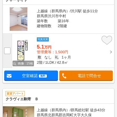
チャーサイト
上越線（群馬県内）/渋川駅 徒歩11分
群馬県渋川市中村
築年数
築16年
建物階数
2階建
写真充実
5.1
万円
管理費等：1,500円
敷
なし
礼
1ヶ月
2階
1LDK
42.8㎡
画像 : 15枚
空室確認
電話で問合せ
無料
賃貸アパート
クラヴィエ駒寄 Ｂ
上越線（群馬県内）/群馬総社駅 徒歩43分
群馬県北群馬郡吉岡町大字大久保