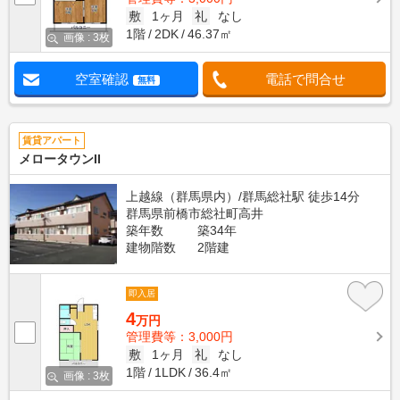
敷
1ヶ月
礼
なし
1階
2DK
46.37㎡
画像 : 3枚
空室確認
電話で問合せ
無料
賃貸アパート
メロータウンII
上越線（群馬県内）/群馬総社駅 徒歩14分
群馬県前橋市総社町高井
築年数
築34年
建物階数
2階建
即入居
4
万円
管理費等：3,000円
敷
1ヶ月
礼
なし
1階
1LDK
36.4㎡
画像 : 3枚