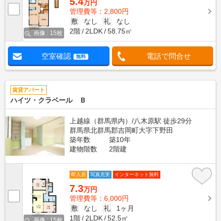
5.4
万円
管理費等：2,800円
敷
なし
礼
なし
2階
2LDK
58.75㎡
画像 : 15枚
空室確認
電話で問合せ
無料
賃貸アパート
ハイツ・クラベール Ｂ
上越線（群馬県内）/八木原駅 徒歩29分
群馬県北群馬郡吉岡町大字下野田
築年数
築10年
建物階数
2階建
即入居
写真充実
インターネット無料
7.3
万円
管理費等：6,000円
敷
なし
礼
1ヶ月
1階
2LDK
52.5㎡
画像 : 15枚