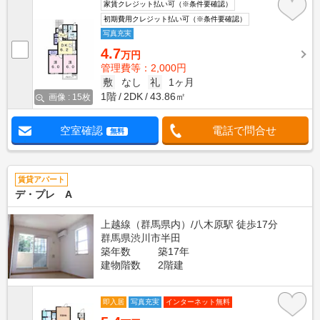
家賃クレジット払い可（※条件要確認）
初期費用クレジット払い可（※条件要確認）
写真充実
4.7
万円
管理費等：2,000円
敷
なし
礼
1ヶ月
1階
2DK
43.86㎡
画像 : 15枚
空室確認
電話で問合せ
無料
賃貸アパート
デ・プレ A
上越線（群馬県内）/八木原駅 徒歩17分
群馬県渋川市半田
築年数
築17年
建物階数
2階建
即入居
写真充実
インターネット無料