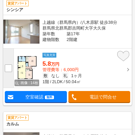
賃貸アパート
シンシア
上越線（群馬県内）/八木原駅 徒歩38分
群馬県北群馬郡吉岡町大字大久保
築年数
築17年
建物階数
2階建
写真充実
5.8
万円
管理費等：6,000円
敷
なし
礼
1ヶ月
1階
2LDK
50.04㎡
画像 : 14枚
空室確認
電話で問合せ
無料
賃貸アパート
カルム