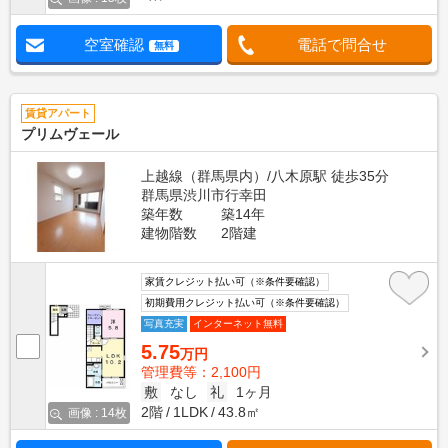
空室確認
電話で問合せ
無料
賃貸アパート
プリムヴェール
上越線（群馬県内）/八木原駅 徒歩35分
群馬県渋川市行幸田
築年数
築14年
建物階数
2階建
家賃クレジット払い可（※条件要確認）
初期費用クレジット払い可（※条件要確認）
写真充実
インターネット無料
5.75
万円
管理費等：2,100円
敷
なし
礼
1ヶ月
2階
1LDK
43.8㎡
画像 : 14枚