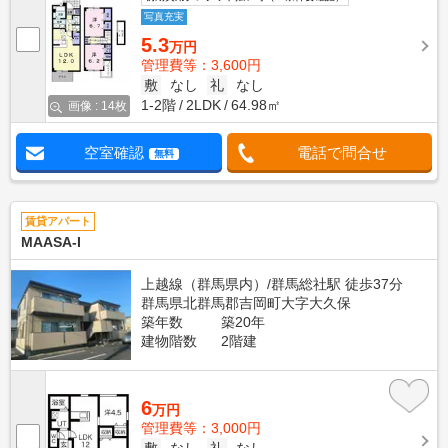
写真充実
5.3
万円
管理費等：3,600円
敷
なし
礼
なし
1-2階
2LDK
64.98㎡
画像 : 14枚
空室確認
電話で問合せ
無料
賃貸アパート
MAASA-I
上越線（群馬県内）/群馬総社駅 徒歩37分
群馬県北群馬郡吉岡町大字大久保
築年数
築20年
建物階数
2階建
6
万円
管理費等：3,000円
敷
なし
礼
なし