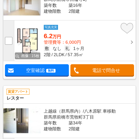
築年数
築16年
建物階数
2階建
写真充実
6.2
万円
管理費等：6,000円
敷
なし
礼
1ヶ月
2階
2LDK
57.35㎡
画像 : 15枚
空室確認
電話で問合せ
無料
賃貸アパート
レスター
上越線（群馬県内）/八木原駅 車移動
群馬県前橋市荒牧町3丁目
築年数
築34年
建物階数
2階建