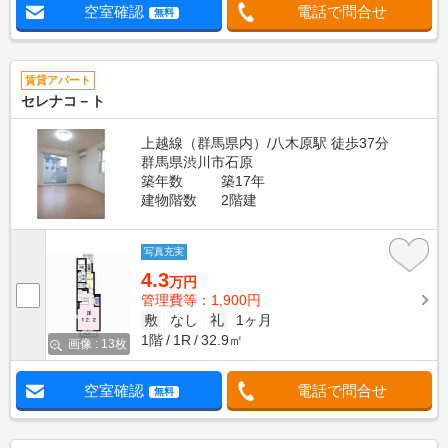
空室確認
電話で問合せ
無料
賃貸アパート
セレナコ－ト
上越線（群馬県内）/八木原駅 徒歩37分
群馬県渋川市石原
築年数
築17年
建物階数
2階建
写真充実
4.3
万円
管理費等：1,900円
敷
なし
礼
1ヶ月
1階
1R
32.9㎡
画像 : 13枚
空室確認
電話で問合せ
無料