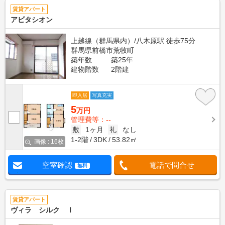
賃貸アパート
アビタシオン
上越線（群馬県内）/八木原駅 徒歩75分
群馬県前橋市荒牧町
築年数
築25年
建物階数
2階建
即入居
写真充実
5
万円
管理費等：--
敷
1ヶ月
礼
なし
1-2階
3DK
53.82㎡
画像 : 16枚
空室確認
電話で問合せ
無料
賃貸アパート
ヴィラ シルク Ⅰ