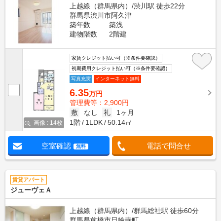
上越線（群馬県内）/渋川駅 徒歩22分
群馬県渋川市阿久津
築年数
築浅
建物階数
2階建
家賃クレジット払い可（※条件要確認）
初期費用クレジット払い可（※条件要確認）
写真充実
インターネット無料
6.35
万円
管理費等：2,900円
敷
なし
礼
1ヶ月
1階
1LDK
50.14㎡
画像 : 14枚
空室確認
電話で問合せ
無料
賃貸アパート
ジューヴェＡ
上越線（群馬県内）/群馬総社駅 徒歩60分
群馬県前橋市日輪寺町