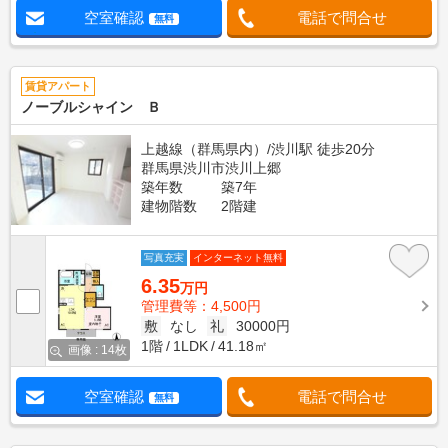
空室確認
電話で問合せ
無料
賃貸アパート
ノーブルシャイン Ｂ
上越線（群馬県内）/渋川駅 徒歩20分
群馬県渋川市渋川上郷
築年数
築7年
建物階数
2階建
写真充実
インターネット無料
6.35
万円
管理費等：4,500円
敷
なし
礼
30000円
1階
1LDK
41.18㎡
画像 : 14枚
空室確認
電話で問合せ
無料