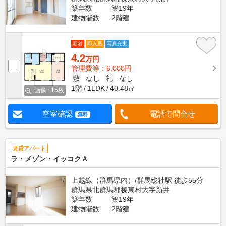
築年数
築19年
建物階数
2階建
新着
即入居
写真充実
4.2
万円
管理費等：6,000円
敷
なし
礼
なし
1階
1LDK
40.48㎡
画像 : 15枚
空室確認
電話で問合せ
無料
賃貸アパート
ラ・メゾン・イッコクＡ
上越線（群馬県内）/群馬総社駅 徒歩55分
群馬県北群馬郡榛東村大字新井
築年数
築19年
建物階数
2階建