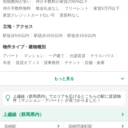
初期費用が安い
仲介手数料が家賃の55%以下
仲介手数料無料
敷金礼金なし
フリーレント
家賃5万円以下
家賃クレジットカード払い可
更新料なし
立地・アクセス
駅徒歩5分以内
駅徒歩10分以内
駅徒歩15分以内
物件タイプ・建物種別
アパート
マンション
一戸建て
分譲賃貸
テラスハウス
木造
賃貸オフィス・貸事務所
テナント・店舗・倉庫
もっと見る
上越線（群馬県内）でエリアを広げるとこちらの駅に賃貸物
件（マンション・アパート）が見つかりました！
上越線（群馬県内）
高崎駅
高崎問屋町駅