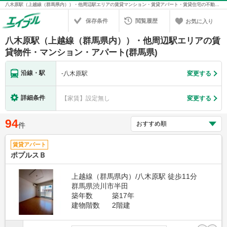
八木原駅（上越線（群馬県内））・他周辺駅エリアの賃貸マンション・賃貸アパート・賃貸住宅の不動産情報を検索！不動産賃貸の物件探しは、お部屋探しのエイブル
保存条件
閲覧履歴
お気に入り
八木原駅（上越線（群馬県内））・他周辺駅エリアの賃
貸物件・マンション・アパート(群馬県)
沿線・駅
-
八木原駅
変更する
詳細条件
【家賃】設定無し
変更する
94
件
賃貸アパート
ポプルスＢ
上越線（群馬県内）/八木原駅 徒歩11分
群馬県渋川市半田
築年数
築17年
建物階数
2階建