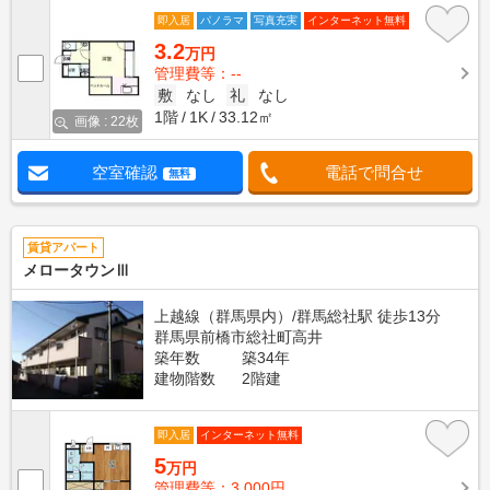
即入居
パノラマ
写真充実
インターネット無料
3.2
万円
管理費等：--
敷
なし
礼
なし
1階
1K
33.12㎡
画像 : 22枚
空室確認
電話で問合せ
無料
賃貸アパート
メロータウンⅢ
上越線（群馬県内）/群馬総社駅 徒歩13分
群馬県前橋市総社町高井
築年数
築34年
建物階数
2階建
即入居
インターネット無料
5
万円
管理費等：3,000円