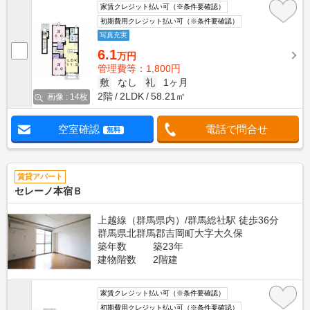
家賃クレジット払い可（※条件要確認）
初期費用クレジット払い可（※条件要確認）
写真充実
6.1
万円
管理費等：1,800円
敷
なし
礼
1ヶ月
2階
2LDK
58.21㎡
画像 : 14枚
空室確認
電話で問合せ
無料
賃貸アパート
セレーノ本宿Ｂ
上越線（群馬県内）/群馬総社駅 徒歩36分
群馬県北群馬郡吉岡町大字大久保
築年数
築23年
建物階数
2階建
家賃クレジット払い可（※条件要確認）
初期費用クレジット払い可（※条件要確認）