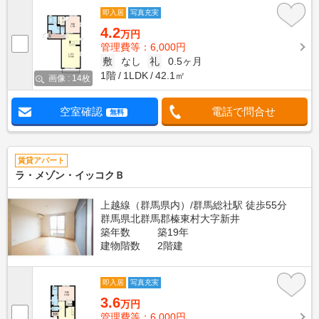
即入居
写真充実
4.2
万円
管理費等：6,000円
敷
なし
礼
0.5ヶ月
1階
1LDK
42.1㎡
画像 : 14枚
空室確認
電話で問合せ
無料
賃貸アパート
ラ・メゾン・イッコクＢ
上越線（群馬県内）/群馬総社駅 徒歩55分
群馬県北群馬郡榛東村大字新井
築年数
築19年
建物階数
2階建
即入居
写真充実
3.6
万円
管理費等：6,000円