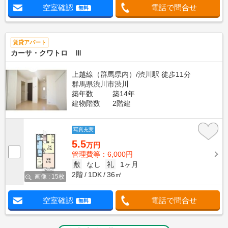
空室確認
電話で問合せ
無料
賃貸アパート
カーサ・クワトロ Ⅲ
上越線（群馬県内）/渋川駅 徒歩11分
群馬県渋川市渋川
築年数
築14年
建物階数
2階建
写真充実
5.5
万円
管理費等：6,000円
敷
なし
礼
1ヶ月
2階
1DK
36㎡
画像 : 15枚
空室確認
電話で問合せ
無料