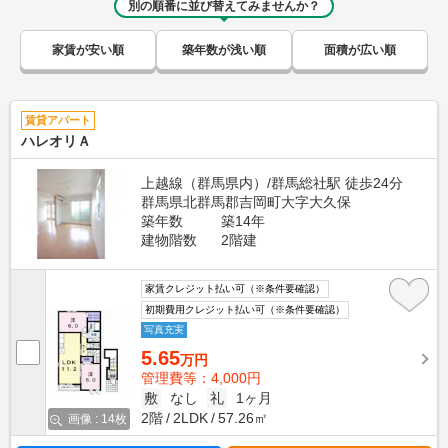
別の順番に並び替えてみませんか？
家賃が安い順
築年数が浅い順
面積が広い順
賃貸アパート
ハレオリＡ
上越線（群馬県内）/群馬総社駅 徒歩24分
群馬県北群馬郡吉岡町大字大久保
築年数
築14年
建物階数
2階建
家賃クレジット払い可（※条件要確認）
初期費用クレジット払い可（※条件要確認）
写真充実
5.65
万円
管理費等：4,000円
敷
なし
礼
1ヶ月
2階
2LDK
57.26㎡
画像 : 14枚