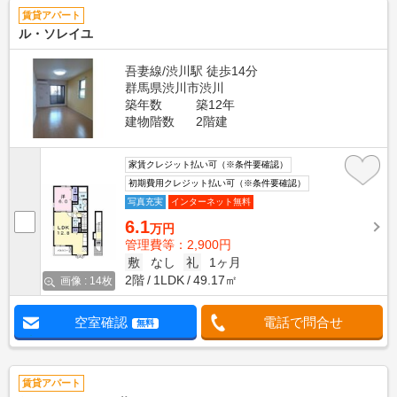
賃貸アパート
ル・ソレイユ
吾妻線/渋川駅 徒歩14分
群馬県渋川市渋川
築年数
築12年
建物階数
2階建
家賃クレジット払い可（※条件要確認）
初期費用クレジット払い可（※条件要確認）
写真充実
インターネット無料
6.1
万円
管理費等：2,900円
敷
なし
礼
1ヶ月
2階
1LDK
49.17㎡
画像 : 14枚
空室確認
電話で問合せ
無料
賃貸アパート