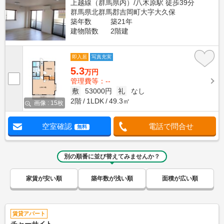
上越線（群馬県内）/八木原駅 徒歩39分
群馬県北群馬郡吉岡町大字大久保
築年数
築21年
建物階数
2階建
即入居
写真充実
5.3
万円
管理費等：--
敷
53000円
礼
なし
2階
1LDK
49.3㎡
画像 : 15枚
空室確認
電話で問合せ
無料
別の順番に並び替えてみませんか？
家賃が安い順
築年数が浅い順
面積が広い順
賃貸アパート