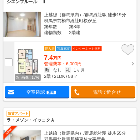
シエンフルール Ⅱ
上越線（群馬県内）/群馬総社駅 徒歩19分
群馬県前橋市総社町桜が丘
築年数
築8年
建物階数
2階建
即入居
写真充実
インターネット無料
7.4
万円
管理費等：6,000円
敷
なし
礼
1ヶ月
2階
2LDK
58㎡
画像 : 17枚
空室確認
電話で問合せ
無料
賃貸アパート
ラ・メゾン・イッコクＡ
NEW
上越線（群馬県内）/群馬総社駅 徒歩55分
群馬県北群馬郡榛東村大字新井