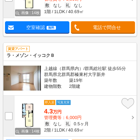
敷
なし
礼
なし
1階
1LDK
40.69㎡
画像 : 14枚
空室確認
電話で問合せ
無料
賃貸アパート
ラ・メゾン・イッコクＢ
上越線（群馬県内）/群馬総社駅 徒歩55分
群馬県北群馬郡榛東村大字新井
築年数
築19年
建物階数
2階建
即入居
写真充実
4.3
万円
管理費等：6,000円
敷
なし
礼
0.5ヶ月
2階
1LDK
40.69㎡
画像 : 14枚