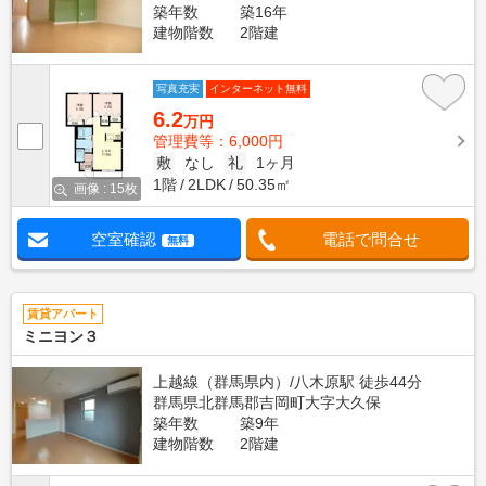
築年数
築16年
建物階数
2階建
写真充実
インターネット無料
6.2
万円
管理費等：6,000円
敷
なし
礼
1ヶ月
1階
2LDK
50.35㎡
画像 : 15枚
空室確認
電話で問合せ
無料
賃貸アパート
ミニヨン３
上越線（群馬県内）/八木原駅 徒歩44分
群馬県北群馬郡吉岡町大字大久保
築年数
築9年
建物階数
2階建