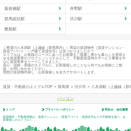
新前橋駅
井野駅
群馬総社駅
渋川駅
敷島駅
ご希望の八木原駅（上越線（群馬県内））周辺の賃貸物件（賃貸マンション・
賃貸アパート・一戸建て賃貸住宅）は見つかりましたか？
エイブルは、お客様のニーズにあったお部屋をご提案し豊かな暮らしを実現さ
せる賃貸業界のプロフェッショナルとして、不動産賃貸仲介サービス事業を中
心に賃貸業界をリードしてきました。
安心・信頼・実績のエイブルに、お部屋探しのことなら何でもお気軽にご相
談・お問い合わせください。
理想の賃貸物件探し・お部屋探しを全力でサポートします。
賃貸・不動産のエイブルTOP
>
群馬県
>
渋川市
>
八木原駅（上越線（群
パソコン
トップ
プライバシーポリシー
問合せ・会社概要
賃貸物件・不動産情報は、賃貸マンション・賃貸アパート・賃貸住宅などの不動産を扱う、お
部屋探しのエイブルへ