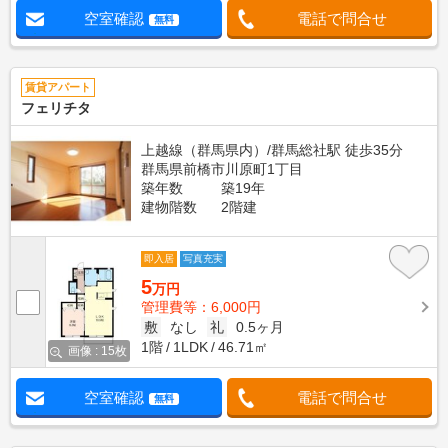
空室確認
電話で問合せ
無料
賃貸アパート
フェリチタ
上越線（群馬県内）/群馬総社駅 徒歩35分
群馬県前橋市川原町1丁目
築年数
築19年
建物階数
2階建
即入居
写真充実
5
万円
管理費等：6,000円
敷
なし
礼
0.5ヶ月
1階
1LDK
46.71㎡
画像 : 15枚
空室確認
電話で問合せ
無料