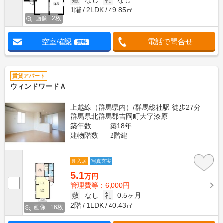
1階
2LDK
49.85㎡
画像 : 2枚
空室確認
電話で問合せ
無料
賃貸アパート
ウィンドワードＡ
上越線（群馬県内）/群馬総社駅 徒歩27分
群馬県北群馬郡吉岡町大字漆原
築年数
築18年
建物階数
2階建
即入居
写真充実
5.1
万円
管理費等：6,000円
敷
なし
礼
0.5ヶ月
2階
1LDK
40.43㎡
画像 : 16枚