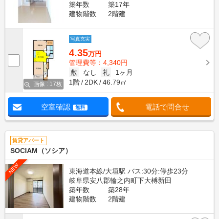
築年数
築17年
建物階数
2階建
写真充実
4.35
万円
管理費等：4,340円
敷
なし
礼
1ヶ月
1階
2DK
46.79㎡
画像 : 17枚
空室確認
電話で問合せ
無料
賃貸アパート
SOCIAM（ソシア）
NEW
東海道本線/大垣駅 バス:30分:停歩23分
岐阜県安八郡輪之内町下大榑新田
築年数
築28年
建物階数
2階建