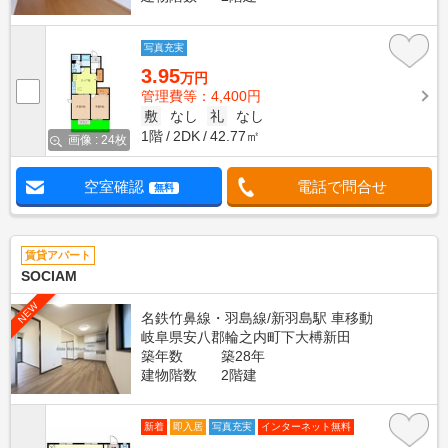
写真充実
3.95
万円
管理費等：4,400円
敷
なし
礼
なし
1階
2DK
42.77㎡
画像 : 24枚
空室確認
電話で問合せ
無料
賃貸アパート
SOCIAM
NEW
名鉄竹鼻線・羽島線/新羽島駅 車移動
岐阜県安八郡輪之内町下大榑新田
築年数
築28年
建物階数
2階建
新着
即入居
写真充実
インターネット無料