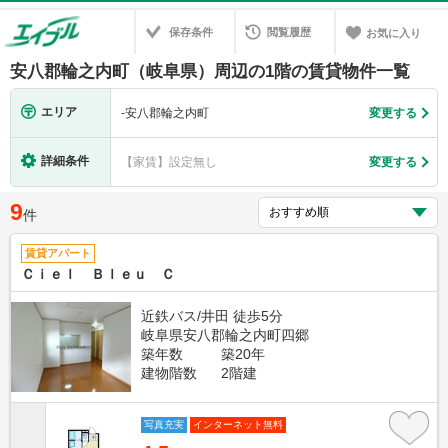
保存条件
閲覧履歴
お気に入り
安八郡輪之内町（岐阜県）周辺の1階の賃貸物件一覧
エリア
-
安八郡輪之内町
変更する
詳細条件
【家賃】設定無し
変更する
9
件
賃貸アパート
Ｃｉｅｌ Ｂｌｅｕ Ｃ
近鉄バス/井田 徒歩5分
岐阜県安八郡輪之内町四郷
築年数
築20年
建物階数
2階建
写真充実
インターネット無料