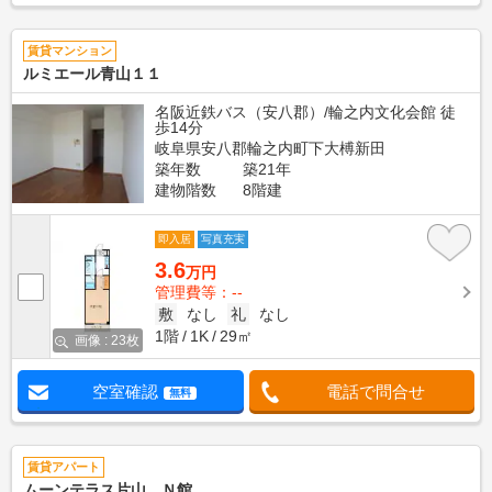
賃貸マンション
ルミエール青山１１
名阪近鉄バス（安八郡）/輪之内文化会館 徒
歩14分
岐阜県安八郡輪之内町下大榑新田
築年数
築21年
建物階数
8階建
即入居
写真充実
3.6
万円
管理費等：--
敷
なし
礼
なし
1階
1K
29㎡
画像 : 23枚
空室確認
電話で問合せ
無料
賃貸アパート
ムーンテラス片山 Ｎ館