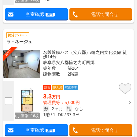
画像 : 28枚
空室確認
電話で問合せ
無料
賃貸アパート
ラ・ネージュ
NEW
名阪近鉄バス（安八郡）/輪之内文化会館 徒
歩14分
岐阜県安八郡輪之内町四郷
築年数
築26年
建物階数
2階建
新着
即入居
写真充実
3.3
万円
管理費等：5,000円
敷
2ヶ月
礼
なし
1階
1LDK
37.3㎡
画像 : 16枚
空室確認
電話で問合せ
無料