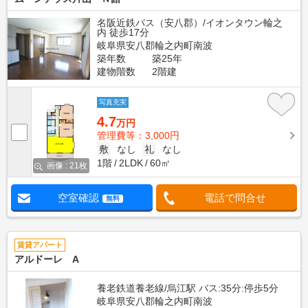
名阪近鉄バス（安八郡）/イオンタウン輪之
内 徒歩17分
岐阜県安八郡輪之内町南波
築年数
築25年
建物階数
2階建
写真充実
4.7
万円
管理費等：3,000円
敷
なし
礼
なし
1階
2LDK
60㎡
画像 : 21枚
空室確認
電話で問合せ
無料
賃貸アパート
アルドーレ A
養老鉄道養老線/烏江駅 バス:35分:停歩5分
岐阜県安八郡輪之内町南波