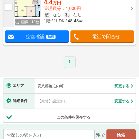
4.4
万円
管理費等：4,000円
敷
なし
礼
なし
1階
1LDK
48.48㎡
画像 : 13枚
空室確認
電話で問合せ
無料
1
エリア
安八郡輪之内町
変更する
詳細条件
【家賃】設定無し
変更する
この条件を保存する
駅で