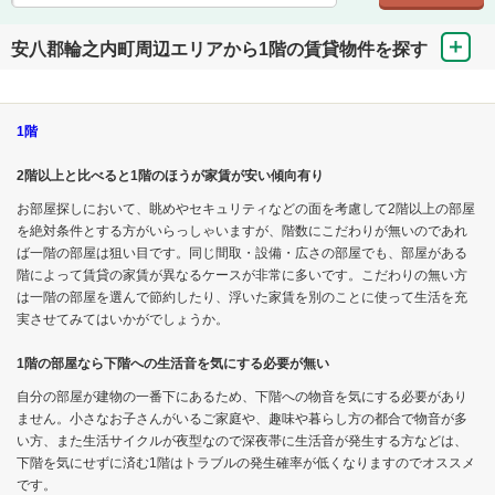
安八郡輪之内町周辺エリアから1階の賃貸物件を探す
1階
2階以上と比べると1階のほうが家賃が安い傾向有り
お部屋探しにおいて、眺めやセキュリティなどの面を考慮して2階以上の部屋
を絶対条件とする方がいらっしゃいますが、階数にこだわりが無いのであれ
ば一階の部屋は狙い目です。同じ間取・設備・広さの部屋でも、部屋がある
階によって賃貸の家賃が異なるケースが非常に多いです。こだわりの無い方
は一階の部屋を選んで節約したり、浮いた家賃を別のことに使って生活を充
実させてみてはいかがでしょうか。
1階の部屋なら下階への生活音を気にする必要が無い
自分の部屋が建物の一番下にあるため、下階への物音を気にする必要があり
ません。小さなお子さんがいるご家庭や、趣味や暮らし方の都合で物音が多
い方、また生活サイクルが夜型なので深夜帯に生活音が発生する方などは、
下階を気にせずに済む1階はトラブルの発生確率が低くなりますのでオススメ
です。