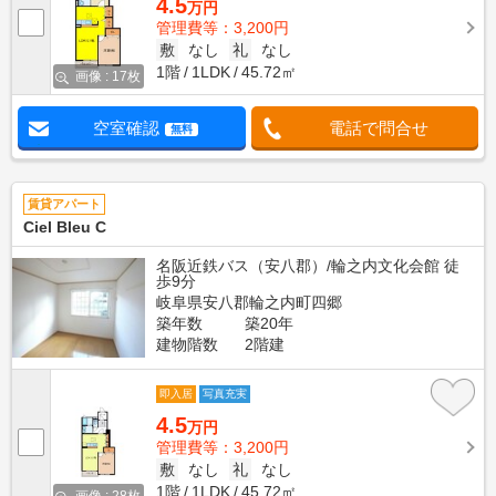
4.5
万円
管理費等：3,200円
敷
なし
礼
なし
1階
1LDK
45.72㎡
画像 : 17枚
空室確認
電話で問合せ
無料
賃貸アパート
Ciel Bleu C
名阪近鉄バス（安八郡）/輪之内文化会館 徒
歩9分
岐阜県安八郡輪之内町四郷
築年数
築20年
建物階数
2階建
即入居
写真充実
4.5
万円
管理費等：3,200円
敷
なし
礼
なし
1階
1LDK
45.72㎡