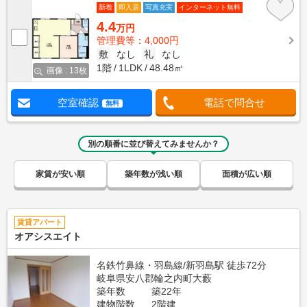
新着
即入居
写真充実
インターネット無料
4.4
万円
管理費等：4,000円
敷
なし
礼
なし
1階
1LDK
48.48㎡
画像 : 13枚
空室確認
電話で問合せ
無料
別の順番に並び替えてみませんか？
家賃が安い順
築年数が浅い順
面積が広い順
賃貸アパート
オアシスエイト
名鉄竹鼻線・羽島線/新羽島駅 徒歩72分
岐阜県安八郡輪之内町大藪
築年数
築22年
建物階数
2階建