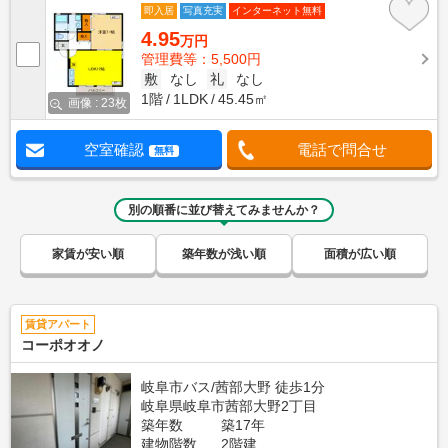
即入居
写真充実
インターネット無料
4.95
万円
管理費等：5,500円
敷
なし
礼
なし
1階
1LDK
45.45㎡
画像 : 23枚
空室確認
電話で問合せ
無料
別の順番に並び替えてみませんか？
家賃が安い順
築年数が浅い順
面積が広い順
賃貸アパート
コーポオオノ
岐阜市バス/茜部大野 徒歩1分
岐阜県岐阜市茜部大野2丁目
築年数
築17年
建物階数
2階建