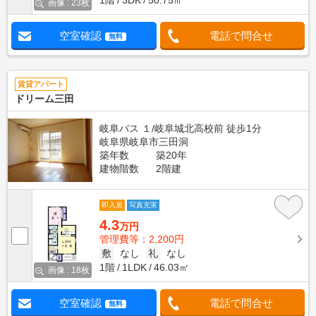
1階
3DK
50.75㎡
画像 : 23枚
空室確認
電話で問合せ
無料
賃貸アパート
ドリーム三田
岐阜バス １/岐阜城北高校前 徒歩1分
岐阜県岐阜市三田洞
築年数
築20年
建物階数
2階建
即入居
写真充実
4.3
万円
管理費等：2,200円
敷
なし
礼
なし
1階
1LDK
46.03㎡
画像 : 18枚
空室確認
電話で問合せ
無料