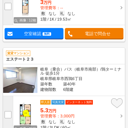
3
万円
管理費等：--
敷
なし
礼
なし
1階
1K
19.53㎡
画像 : 12枚
空室確認
電話で問合せ
無料
賃貸マンション
エステート２３
岐阜（乗合）バス（岐阜市南部）/鶉ターミナ
ル 徒歩1分
岐阜県岐阜市西鶉6丁目
築年数
築40年
建物階数
6階建
即入居
写真充実
インターネット無料
5.3
万円
管理費等：3,000円
敷
なし
礼
なし
1階
3LDK
60㎡