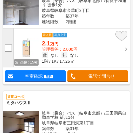
岐阜（乗合）バス（岐阜市北部）/長良平和通
り 徒歩1分
岐阜県岐阜市金華町2丁目
築年数
築37年
建物階数
2階建
即入居
写真充実
2.1
万円
管理費等：2,000円
敷
なし
礼
なし
1階
1K
17.25㎡
画像 : 15枚
空室確認
電話で問合せ
無料
賃貸コーポ
ミタハウスⅡ
岐阜（乗合）バス（岐阜市北部）/三田洞県自
動車学校 徒歩1分
岐阜県岐阜市三田洞東1丁目
築年数
築31年