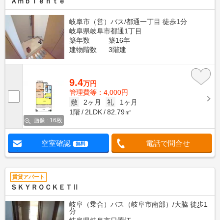
Ａｍｂｉｅｎｔｅ
岐阜市（営）バス/都通一丁目 徒歩1分
岐阜県岐阜市都通1丁目
築年数
築16年
建物階数
3階建
9.4
万円
管理費等：4,000円
敷
2ヶ月
礼
1ヶ月
1階
2LDK
82.79㎡
画像 : 16枚
空室確認
電話で問合せ
無料
賃貸アパート
ＳＫＹＲＯＣＫＥＴⅡ
岐阜（乗合）バス（岐阜市南部）/大脇 徒歩1
分