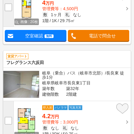
4
万円
管理費等：4,500円
敷
1ヶ月
礼
なし
1階
1K
29.75㎡
画像 : 20枚
空室確認
電話で問合せ
無料
賃貸アパート
フレグランス六反田
岐阜（乗合）バス（岐阜市北部）/長良東 徒
歩1分
岐阜県岐阜市長良東1丁目
築年数
築32年
建物階数
2階建
即入居
パノラマ
写真充実
4.2
万円
管理費等：3,000円
敷
なし
礼
なし