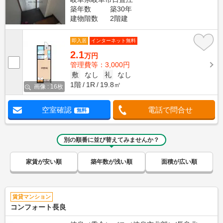
築年数
築30年
建物階数
2階建
即入居
インターネット無料
2.1
万円
管理費等：3,000円
敷
なし
礼
なし
1階
1R
19.8㎡
画像 : 16枚
空室確認
電話で問合せ
無料
別の順番に並び替えてみませんか？
家賃が安い順
築年数が浅い順
面積が広い順
賃貸マンション
コンフォート長良