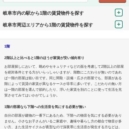
岐阜市内の駅から1階の賃貸物件を探す
岐阜市周辺エリアから1階の賃貸物件を探す
1階
2階以上と比べると1階のほうが家賃が安い傾向有り
お部屋探しにおいて、眺めやセキュリティなどの面を考慮して2階以上の部屋
を絶対条件とする方がいらっしゃいますが、階数にこだわりが無いのであれ
ば一階の部屋は狙い目です。同じ間取・設備・広さの部屋でも、部屋がある
階によって賃貸の家賃が異なるケースが非常に多いです。こだわりの無い方
は一階の部屋を選んで節約したり、浮いた家賃を別のことに使って生活を充
実させてみてはいかがでしょうか。
1階の部屋なら下階への生活音を気にする必要が無い
自分の部屋が建物の一番下にあるため、下階への物音を気にする必要があり
ません。小さなお子さんがいるご家庭や、趣味や暮らし方の都合で物音が多
い方、また生活サイクルが夜型なので深夜帯に生活音が発生する方などは、