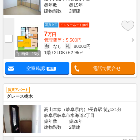
築年数
築15年
建物階数
2階建
写真充実
インターネット無料
7
万円
管理費等：5,500円
敷
なし
礼
80000円
1階
2LDK
62.95㎡
画像 : 23枚
空室確認
電話で問合せ
無料
賃貸アパート
グレース樹木
高山本線（岐阜県内）/長森駅 徒歩21分
岐阜県岐阜市水海道2丁目
築年数
築28年
建物階数
2階建