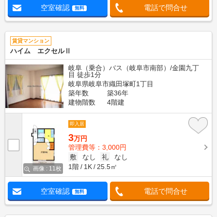
空室確認
電話で問合せ
無料
賃貸マンション
ハイム エクセルⅡ
岐阜（乗合）バス（岐阜市南部）/金園九丁
目 徒歩1分
岐阜県岐阜市織田塚町1丁目
築年数
築36年
建物階数
4階建
即入居
3
万円
管理費等：3,000円
敷
なし
礼
なし
1階
1K
25.5㎡
画像 : 11枚
空室確認
電話で問合せ
無料