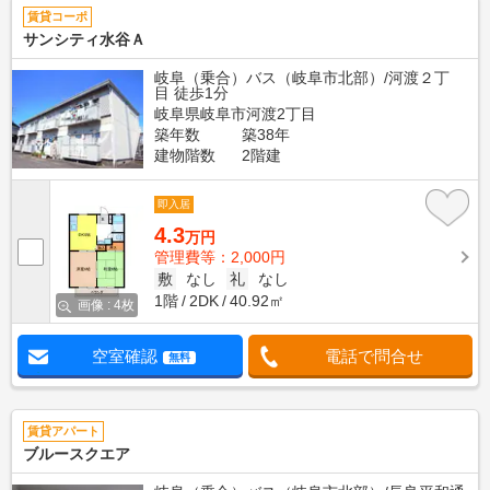
賃貸コーポ
サンシティ水谷Ａ
岐阜（乗合）バス（岐阜市北部）/河渡２丁
目 徒歩1分
岐阜県岐阜市河渡2丁目
築年数
築38年
建物階数
2階建
即入居
4.3
万円
管理費等：2,000円
敷
なし
礼
なし
1階
2DK
40.92㎡
画像 : 4枚
空室確認
電話で問合せ
無料
賃貸アパート
ブルースクエア