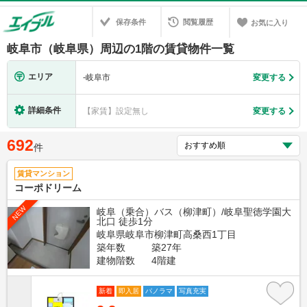
保存条件
閲覧履歴
お気に入り
岐阜市（岐阜県）周辺の1階の賃貸物件一覧
エリア
-
岐阜市
変更する
詳細条件
【家賃】設定無し
変更する
692
件
賃貸マンション
コーポドリーム
NEW
岐阜（乗合）バス（柳津町）/岐阜聖徳学園大
北口 徒歩1分
岐阜県岐阜市柳津町高桑西1丁目
築年数
築27年
建物階数
4階建
新着
即入居
パノラマ
写真充実