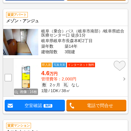
賃貸アパート
メゾン・アンジュ
岐阜（乗合）バス（岐阜市南部）/岐阜県総合
医療センター口 徒歩1分
岐阜県岐阜市長森本町2丁目
築年数
築14年
建物階数
3階建
即入居
写真充実
インターネット無料
4.6
万円
管理費等：2,000円
敷
2ヶ月
礼
なし
1階
1DK
38㎡
画像 : 16枚
空室確認
電話で問合せ
無料
賃貸マンション