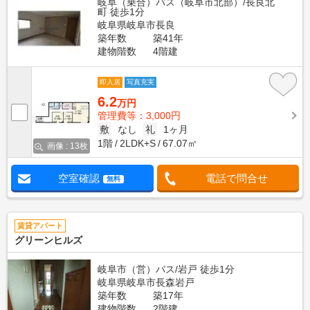
岐阜（乗合）バス（岐阜市北部）/長良北
町 徒歩1分
岐阜県岐阜市長良
築年数
築41年
建物階数
4階建
即入居
写真充実
6.2
万円
管理費等：3,000円
敷
なし
礼
1ヶ月
1階
2LDK+S
67.07㎡
画像 : 13枚
空室確認
電話で問合せ
無料
賃貸アパート
グリーンヒルズ
岐阜市（営）バス/岩戸 徒歩1分
岐阜県岐阜市長森岩戸
築年数
築17年
建物階数
2階建