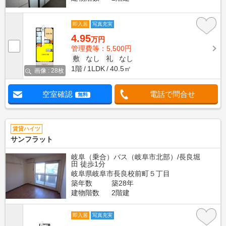
即入居
写真充実
4.95
万円
管理費等：5,500円
敷
なし
礼
なし
1階
1LDK
40.5㎡
画像 : 28枚
空室確認
電話で問合せ
無料
賃貸ハイツ
サンフラット
岐阜（乗合）バス（岐阜市北部）/長良堀
田 徒歩1分
岐阜県岐阜市長良校前町５丁目
築年数
築28年
建物階数
2階建
即入居
写真充実