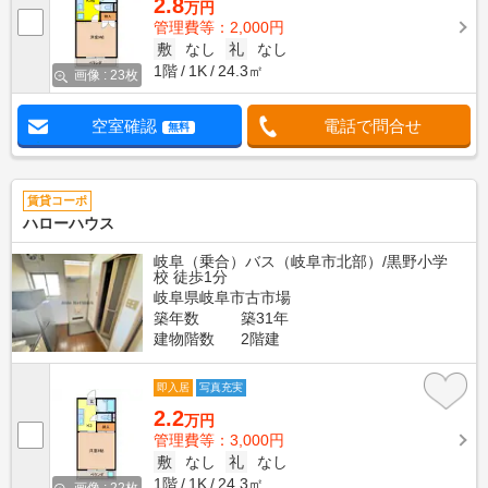
2.8
万円
管理費等：2,000円
敷
なし
礼
なし
1階
1K
24.3㎡
画像 : 23枚
空室確認
電話で問合せ
無料
賃貸コーポ
ハローハウス
岐阜（乗合）バス（岐阜市北部）/黒野小学
校 徒歩1分
岐阜県岐阜市古市場
築年数
築31年
建物階数
2階建
即入居
写真充実
2.2
万円
管理費等：3,000円
敷
なし
礼
なし
1階
1K
24.3㎡