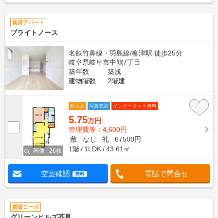
賃貸アパート
ブライトノース
名鉄竹鼻線・羽島線/柳津駅 徒歩25分
岐阜県岐阜市中鶉7丁目
築年数
築浅
建物階数
2階建
即入居
写真充実
インターネット無料
5.75
万円
管理費等：4,600円
敷
なし
礼
67500円
1階
1LDK
43.61㎡
画像 : 26枚
空室確認
電話で問合せ
無料
賃貸コーポ
グリーンヒルズ芥見