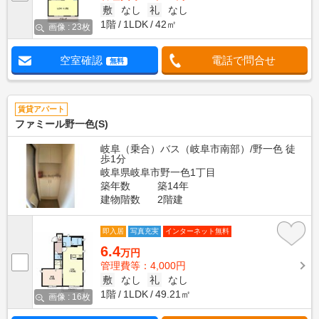
敷
なし
礼
なし
1階
1LDK
42㎡
画像 : 23枚
空室確認
電話で問合せ
無料
賃貸アパート
ファミール野一色(S)
岐阜（乗合）バス（岐阜市南部）/野一色 徒
歩1分
岐阜県岐阜市野一色1丁目
築年数
築14年
建物階数
2階建
即入居
写真充実
インターネット無料
6.4
万円
管理費等：4,000円
敷
なし
礼
なし
1階
1LDK
49.21㎡
画像 : 16枚