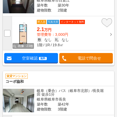
岐阜県岐阜市日置江
築年数
築30年
建物階数
2階建
即入居
写真充実
インターネット無料
2.1
万円
管理費等：3,000円
敷
なし
礼
なし
1階
1R
19.8㎡
画像 : 23枚
空室確認
電話で問合せ
無料
賃貸マンション
コーポ協和
岐阜（乗合）バス（岐阜市北部）/長良堀
田 徒歩1分
岐阜県岐阜市長良
築年数
築42年
建物階数
3階建