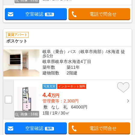
画像 : 22枚
空室確認
電話で問合せ
無料
賃貸アパート
ボスケット
岐阜（乗合）バス（岐阜市南部）/水海道 徒
歩1分
岐阜県岐阜市水海道4丁目
築年数
築11年
建物階数
2階建
写真充実
インターネット無料
4.4
万円
管理費等：2,300円
敷
なし
礼
64000円
1階
1R
30㎡
画像 : 18枚
空室確認
電話で問合せ
無料