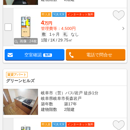
即入居
写真充実
インターネット無料
4
万円
管理費等：4,500円
敷
1ヶ月
礼
なし
1階
1K
29.75㎡
画像 : 24枚
空室確認
電話で問合せ
無料
賃貸アパート
グリーンヒルズ
岐阜市（営）バス/岩戸 徒歩1分
岐阜県岐阜市長森岩戸
築年数
築17年
建物階数
2階建
即入居
写真充実
インターネット無料