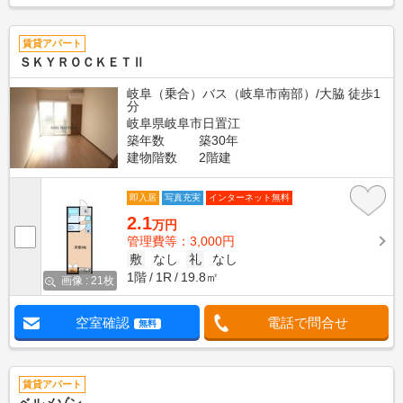
賃貸アパート
ＳＫＹＲＯＣＫＥＴⅡ
岐阜（乗合）バス（岐阜市南部）/大脇 徒歩1
分
岐阜県岐阜市日置江
築年数
築30年
建物階数
2階建
即入居
写真充実
インターネット無料
2.1
万円
管理費等：3,000円
敷
なし
礼
なし
1階
1R
19.8㎡
画像 : 21枚
空室確認
電話で問合せ
無料
賃貸アパート