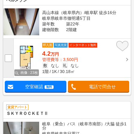
ベルメゾン
高山本線（岐阜県内）/岐阜駅 徒歩16分
岐阜県岐阜市徹明通5丁目
築年数
築22年
建物階数
2階建
即入居
写真充実
インターネット無料
4.2
万円
管理費等：3,500円
敷
なし
礼
なし
1階
1K
30.18㎡
画像 : 23枚
空室確認
電話で問合せ
無料
賃貸アパート
ＳＫＹＲＯＣＫＥＴⅡ
岐阜（乗合）バス（岐阜市南部）/大脇 徒歩1
分
岐阜県岐阜市日置江