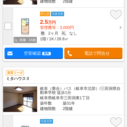
建物階数
2階建
即入居
写真充実
2.5
万円
管理費等：3,000円
敷
2ヶ月
礼
なし
1階
1K
28.8㎡
画像 : 24枚
空室確認
電話で問合せ
無料
賃貸コーポ
ミタハウスⅡ
岐阜（乗合）バス（岐阜市北部）/三田洞県自
動車学校 徒歩1分
岐阜県岐阜市三田洞東1丁目
築年数
築31年
建物階数
2階建
写真充実