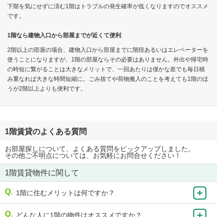
下階を気にせずに済む1階はトラブルの発生確率が低くなりますのでオススメ
です。
1階なら建物入口から部屋までが近くて便利
2階以上の部屋の場合、建物入口から部屋までに階段あるいはエレベーターを
使うことになりますが、1階の部屋ならその必要はありません。外出や帰宅時
の時短に繋がることは大きなメリットで、一回あたりは僅かな差でも毎日積
み重なれば大きな時間短縮に。ごみ捨てや荷物搬入のことを考えても1階のほ
うが2階以上よりも便利です。
1階賃貸のよくある質問
お部屋探しについて、よくある質問をピックアップしました。
その他ご不明点については、お気軽にお問合せください！
1階賃貸物件に関して
1階に住むメリットは何ですか？
どんな人に1階の物件はオススメですか？