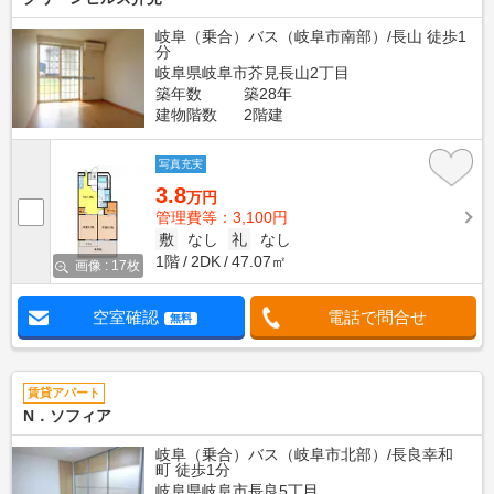
岐阜（乗合）バス（岐阜市南部）/長山 徒歩1
分
岐阜県岐阜市芥見長山2丁目
築年数
築28年
建物階数
2階建
写真充実
3.8
万円
管理費等：3,100円
敷
なし
礼
なし
1階
2DK
47.07㎡
画像 : 17枚
空室確認
電話で問合せ
無料
賃貸アパート
N．ソフィア
岐阜（乗合）バス（岐阜市北部）/長良幸和
町 徒歩1分
岐阜県岐阜市長良5丁目