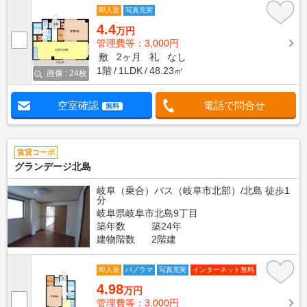
即入居
写真充実
4.4
万円
管理費等：3,000円
敷
2ヶ月
礼
なし
1階
1LDK
48.23㎡
画像 : 24枚
空室確認
電話で問合せ
無料
賃貸コーポ
グランデージ北島
岐阜（乗合）バス（岐阜市北部）/北島 徒歩1
分
岐阜県岐阜市北島9丁目
築年数
築24年
建物階数
2階建
即入居
パノラマ
写真充実
インターネット無料
4.98
万円
管理費等：3,000円