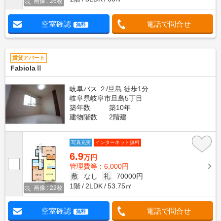
画像 : 26枚
空室確認
電話で問合せ
無料
賃貸アパート
FabiolaⅡ
岐阜バス ２/旦島 徒歩1分
岐阜県岐阜市旦島5丁目
築年数
築10年
建物階数
2階建
写真充実
インターネット無料
6.9
万円
管理費等：6,000円
敷
なし
礼
70000円
1階
2LDK
53.75㎡
画像 : 22枚
空室確認
電話で問合せ
無料