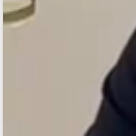
お店にLINEで相談する
無料
賃貸マンション
初期費用に注目
ワイエスビル
NEW
鹿児島本線/箱崎駅 徒歩12分
福岡県福岡市東区箱崎４丁目
築年数
築浅
建物階数
9階建
新着
パノラマ
写真充実
無料オンライン相談可
インターネット無料
8
万円
管理費等：7,000円
敷
なし
礼
16万
9階
1K
25.72㎡
画像 : 22枚
空室確認
電話で問合せ
無料