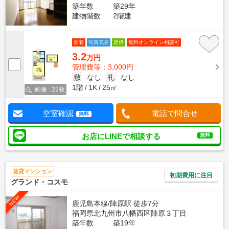
築年数
築29年
建物階数
2階建
新着
写真充実
定借
無料オンライン相談可
3.2
万円
管理費等：3,000円
敷
なし
礼
なし
1階
1K
25㎡
画像 : 22枚
空室確認
電話で問合せ
無料
お店にLINEで相談する
無料
賃貸マンション
初期費用に注目
グランド・コスモ
NEW
鹿児島本線/陣原駅 徒歩7分
福岡県北九州市八幡西区陣原３丁目
築年数
築19年