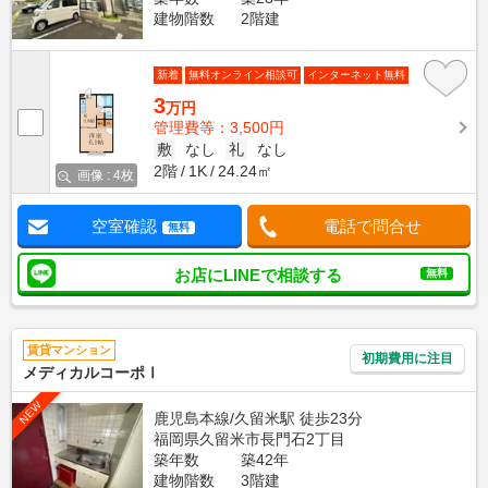
建物階数
2階建
新着
無料オンライン相談可
インターネット無料
3
万円
管理費等：3,500円
敷
なし
礼
なし
2階
1K
24.24㎡
画像 : 4枚
空室確認
電話で問合せ
無料
お店にLINEで相談する
無料
賃貸マンション
初期費用に注目
メディカルコーポⅠ
NEW
鹿児島本線/久留米駅 徒歩23分
福岡県久留米市長門石2丁目
築年数
築42年
建物階数
3階建