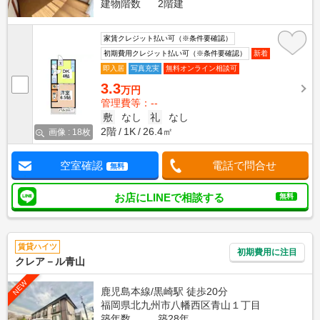
建物階数
2階建
家賃クレジット払い可（※条件要確認）
初期費用クレジット払い可（※条件要確認）
新着
即入居
写真充実
無料オンライン相談可
3.3
万円
管理費等：--
敷
なし
礼
なし
2階
1K
26.4㎡
画像 : 18枚
空室確認
電話で問合せ
無料
お店にLINEで相談する
無料
賃貸ハイツ
初期費用に注目
クレア－ル青山
NEW
鹿児島本線/黒崎駅 徒歩20分
福岡県北九州市八幡西区青山１丁目
築年数
築28年