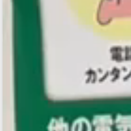
空室確認
電話で問合せ
無料
お店にLINEで相談する
無料
賃貸アパート
初期費用に注目
クラビレッジ竹下駅東
NEW
鹿児島本線/竹下駅 徒歩6分
福岡県福岡市博多区那珂1丁目
築年数
築33年
建物階数
2階建
新着
即入居
無料オンライン相談可
3.7
万円
管理費等：3,000円
敷
なし
礼
なし
1階
1K
20㎡
画像 : 4枚