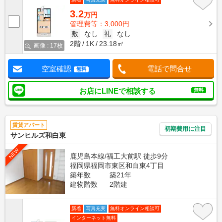
3.2
万円
管理費等：3,000円
敷
なし
礼
なし
2階
1K
23.18㎡
画像 : 17枚
空室確認
電話で問合せ
無料
お店にLINEで相談する
無料
賃貸アパート
初期費用に注目
サンヒルズ和白東
NEW
鹿児島本線/福工大前駅 徒歩9分
福岡県福岡市東区和白東4丁目
築年数
築21年
建物階数
2階建
新着
写真充実
無料オンライン相談可
インターネット無料