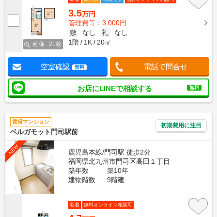
3.5
万円
管理費等：3,000円
敷
なし
礼
なし
1階
1K
20㎡
画像 : 21枚
空室確認
電話で問合せ
無料
お店にLINEで相談する
無料
賃貸マンション
初期費用に注目
ベルガモット門司駅前
NEW
鹿児島本線/門司駅 徒歩2分
福岡県北九州市門司区高田１丁目
築年数
築10年
建物階数
9階建
新着
無料オンライン相談可