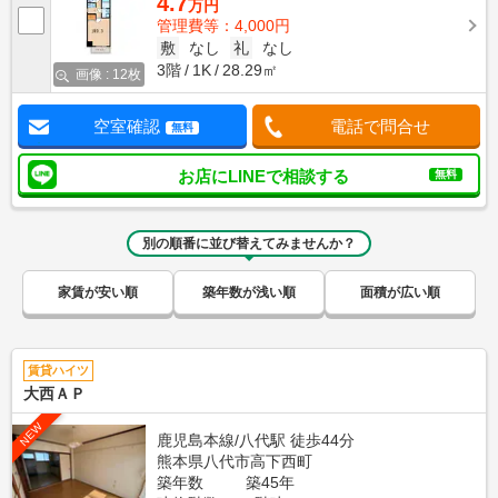
4.7
万円
管理費等：4,000円
敷
なし
礼
なし
3階
1K
28.29㎡
画像 : 12枚
空室確認
電話で問合せ
無料
お店にLINEで相談する
無料
別の順番に並び替えてみませんか？
家賃が安い順
築年数が浅い順
面積が広い順
賃貸ハイツ
大西ＡＰ
NEW
鹿児島本線/八代駅 徒歩44分
熊本県八代市高下西町
築年数
築45年