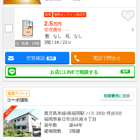
新着
無料オンライン相談可
2.5
万円
管理費等：--
敷
なし
礼
なし
3階
1K
22㎡
画像 : 10枚
空室確認
電話で問合せ
無料
お店にLINEで相談する
無料
賃貸アパート
初期費用に注目
コーポ須玖
NEW
鹿児島本線/南福岡駅 バス:18分:停歩3分
福岡県春日市須玖南８丁目
築年数
築44年
建物階数
2階建