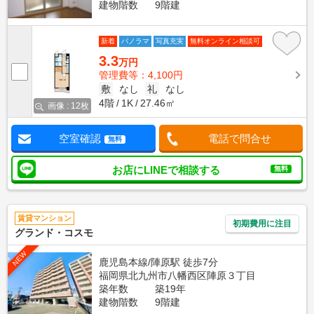
建物階数
9階建
新着
パノラマ
写真充実
無料オンライン相談可
3.3
万円
管理費等：4,100円
敷
なし
礼
なし
4階
1K
27.46㎡
画像 : 12枚
空室確認
電話で問合せ
無料
お店にLINEで相談する
無料
賃貸マンション
初期費用に注目
グランド・コスモ
NEW
鹿児島本線/陣原駅 徒歩7分
福岡県北九州市八幡西区陣原３丁目
築年数
築19年
建物階数
9階建