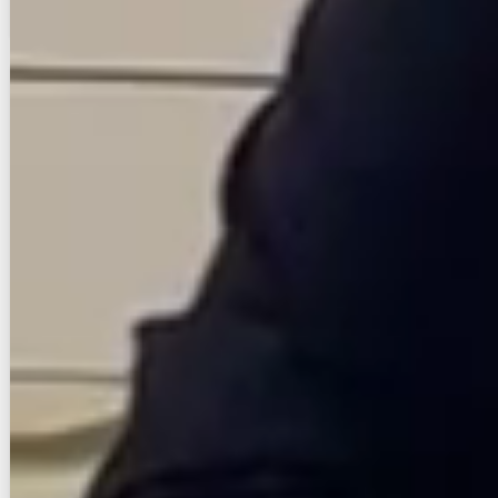
お店にLINEで相談する
無料
賃貸マンション
初期費用に注目
ワイエスビル
NEW
鹿児島本線/箱崎駅 徒歩12分
福岡県福岡市東区箱崎４丁目
築年数
築浅
建物階数
9階建
新着
写真充実
無料オンライン相談可
インターネット無料
7.2
万円
管理費等：7,000円
敷
なし
礼
14.4万
1階
1K
25.72㎡
画像 : 21枚
空室確認
電話で問合せ
無料
お店にLINEで相談する
無料