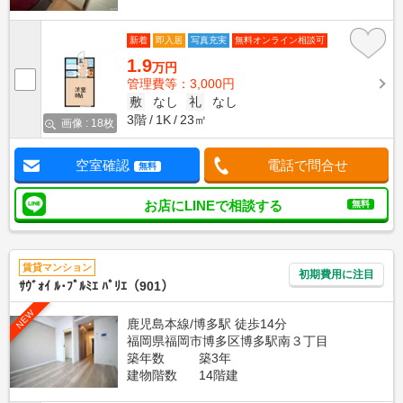
新着
即入居
写真充実
無料オンライン相談可
1.9
万円
管理費等：3,000円
敷
なし
礼
なし
3階
1K
23㎡
画像 : 18枚
空室確認
電話で問合せ
無料
お店にLINEで相談する
無料
賃貸マンション
初期費用に注目
ｻｳﾞｫｲ ﾙ･ﾌﾟﾙﾐｴ ﾊﾟﾘｴ（901）
NEW
鹿児島本線/博多駅 徒歩14分
福岡県福岡市博多区博多駅南３丁目
築年数
築3年
建物階数
14階建