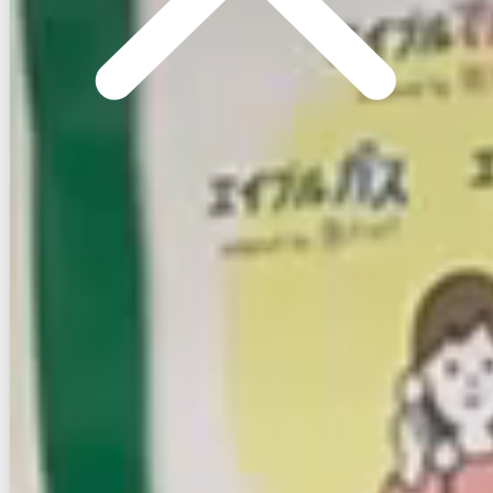
1階
1K
21.18㎡
画像 : 7枚
空室確認
電話で問合せ
無料
お店にLINEで相談する
無料
賃貸アパート
初期費用に注目
クラビレッジ竹下駅東
NEW
鹿児島本線/竹下駅 徒歩6分
福岡県福岡市博多区那珂1丁目
築年数
築33年
建物階数
2階建
新着
無料オンライン相談可
3.8
万円
管理費等：3,000円
敷
なし
礼
なし
2階
1K
20㎡
画像 : 4枚