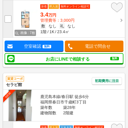
新着
即入居
無料オンライン相談可
3.4
万円
管理費等：3,000円
敷
なし
礼
なし
1階
1K
23.4㎡
画像 : 7枚
空室確認
電話で問合せ
無料
お店にLINEで相談する
無料
賃貸コーポ
初期費用に注目
セラビ館
NEW
鹿児島本線/春日駅 徒歩6分
福岡県春日市千歳町3丁目
築年数
築28年
建物階数
2階建
新着
即入居
写真充実
無料オンライン相談可