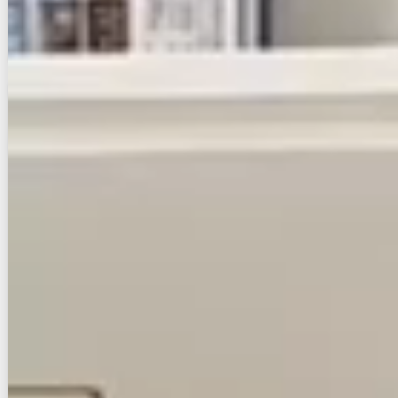
お店にLINEで相談する
無料
賃貸ハイツ
初期費用に注目
セジュール・ドウマン
NEW
鹿児島本線/大野城駅 徒歩9分
福岡県大野城市瓦田１丁目
築年数
築27年
建物階数
2階建
新着
無料オンライン相談可
5.5
万円
管理費等：4,500円
敷
なし
礼
11万
2階
1K
26.71㎡
画像 : 10枚
空室確認
電話で問合せ
無料