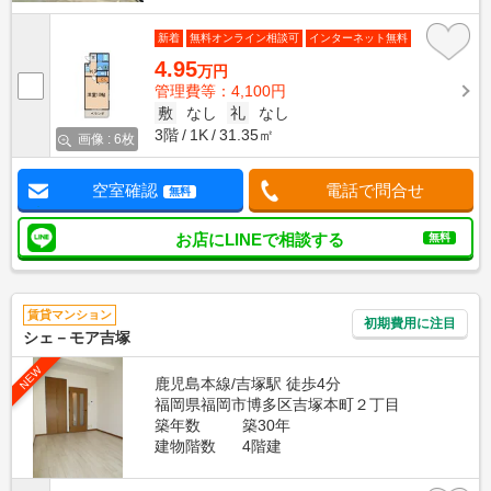
新着
無料オンライン相談可
インターネット無料
4.95
万円
管理費等：4,100円
敷
なし
礼
なし
3階
1K
31.35㎡
画像 : 6枚
空室確認
電話で問合せ
無料
お店にLINEで相談する
無料
賃貸マンション
初期費用に注目
シェ－モア吉塚
NEW
鹿児島本線/吉塚駅 徒歩4分
福岡県福岡市博多区吉塚本町２丁目
築年数
築30年
建物階数
4階建