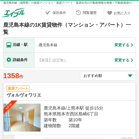
鹿児島本線（福岡県）の賃貸マンション・賃貸アパート・賃貸住宅の不動産情報を検索！不動産賃貸の物件探しは、お部屋探しのエイブル
保存条件
閲覧履歴
お気に入り
鹿児島本線の1K賃貸物件（マンション・アパート）一
覧
沿線・駅
-
鹿児島本線
変更する
詳細条件
【家賃】設定無し
変更する
1358
件
賃貸アパート
ヴォルヴォワリエ
NEW
鹿児島本線/上熊本駅 徒歩15分
熊本県熊本市西区島崎6丁目
築年数
築10年
建物階数
2階建