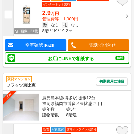
インターネット無料
2.9
万円
管理費等：1,000円
敷
なし
礼
なし
8階
1K
19.2㎡
画像 : 21枚
空室確認
電話で問合せ
無料
お店にLINEで相談する
無料
賃貸マンション
初期費用に注目
フラッツ東比恵
NEW
鹿児島本線/博多駅 徒歩12分
福岡県福岡市博多区東比恵２丁目
築年数
築5年
建物階数
8階建
新着
写真充実
無料オンライン相談可