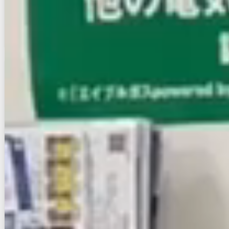
空室確認
電話で問合せ
無料
お店にLINEで相談する
無料
賃貸マンション
初期費用に注目
ｻｳﾞｫｲﾌｪｱﾘ-･ﾊﾟ-ｸ(903)
NEW
鹿児島本線/吉塚駅 徒歩5分
福岡県福岡市博多区千代１丁目
築年数
築18年
建物階数
14階建
新着
無料オンライン相談可
6.6
万円
管理費等：5,000円
敷
なし
礼
9.9万
9階
1K
25㎡
画像 : 9枚
空室確認
電話で問合せ
無料