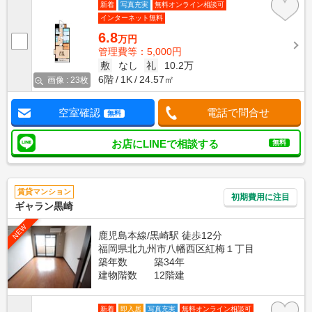
新着
写真充実
無料オンライン相談可
インターネット無料
6.8
万円
管理費等：5,000円
敷
なし
礼
10.2万
6階
1K
24.57㎡
画像 : 23枚
空室確認
電話で問合せ
無料
お店にLINEで相談する
無料
賃貸マンション
初期費用に注目
ギャラン黒崎
NEW
鹿児島本線/黒崎駅 徒歩12分
福岡県北九州市八幡西区紅梅１丁目
築年数
築34年
建物階数
12階建
新着
即入居
写真充実
無料オンライン相談可