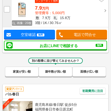
インターネット無料
7.9
万円
管理費等：5,000円
敷
7.9万
礼
15.8万
3階
1K
30.76㎡
画像 : 20枚
空室確認
電話で問合せ
無料
お店にLINEで相談する
無料
別の順番に並び替えてみませんか？
家賃が安い順
築年数が浅い順
面積が広い順
賃貸アパート
初期費用に注目
パル春日
NEW
鹿児島本線/春日駅 徒歩5分
福岡県春日市春日原北町