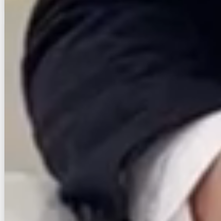
賃貸マンション
初期費用に注目
S-RESIDENCE照国ascent
NEW
鹿児島本線/鹿児島中央駅 徒歩22分
鹿児島県鹿児島市照国町
築年数
1年未満
建物階数
12階建
新着
即入居
無料オンライン相談可
インターネット無料
4.8
万円
管理費等：5,000円
敷
なし
礼
なし
2階
1K
20.08㎡
画像 : 7枚
空室確認
電話で問合せ
無料
お店にLINEで相談する
無料