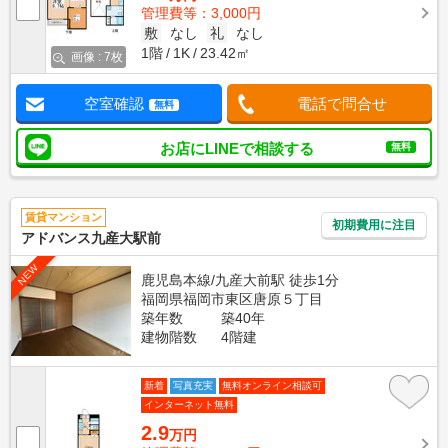
管理費等：3,000円
敷
なし
礼
なし
1階
1K
23.42㎡
画像 : 7枚
空室確認
電話で問合せ
無料
お店にLINEで相談する
無料
賃貸マンション
初期費用に注目
アドバンス九産大駅前
NEW
鹿児島本線/九産大前駅 徒歩1分
福岡県福岡市東区唐原５丁目
築年数
築40年
建物階数
4階建
新着
写真充実
無料オンライン相談可
インターネット無料
2.9
万円