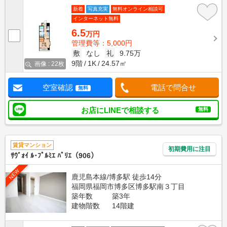
新着
写真充実
無料オンライン相談可
インターネット無料
6.5
万円
管理費等：5,000円
敷
なし
礼
9.75万
9階
1K
24.57㎡
画像 : 22枚
空室確認
電話で問合せ
無料
お店にLINEで相談する
無料
賃貸マンション
初期費用に注目
ｻｳﾞｫｲ ﾙ･ﾌﾟﾙﾐｴ ﾊﾟﾘｴ（906）
NEW
鹿児島本線/博多駅 徒歩14分
福岡県福岡市博多区博多駅南３丁目
築年数
築3年
建物階数
14階建