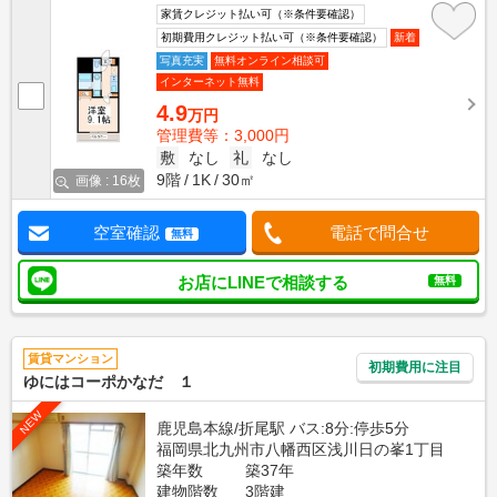
家賃クレジット払い可（※条件要確認）
初期費用クレジット払い可（※条件要確認）
新着
写真充実
無料オンライン相談可
インターネット無料
4.9
万円
管理費等：3,000円
敷
なし
礼
なし
9階
1K
30㎡
画像 : 16枚
空室確認
電話で問合せ
無料
お店にLINEで相談する
無料
賃貸マンション
初期費用に注目
ゆにはコーポかなだ １
NEW
鹿児島本線/折尾駅 バス:8分:停歩5分
福岡県北九州市八幡西区浅川日の峯1丁目
築年数
築37年
建物階数
3階建