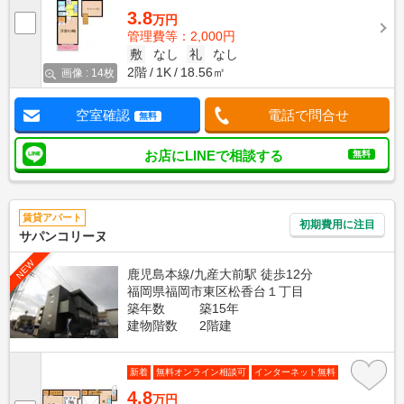
3.8
万円
管理費等：2,000円
敷
なし
礼
なし
2階
1K
18.56㎡
画像 : 14枚
空室確認
電話で問合せ
無料
お店にLINEで相談する
無料
賃貸アパート
初期費用に注目
サパンコリーヌ
NEW
鹿児島本線/九産大前駅 徒歩12分
福岡県福岡市東区松香台１丁目
築年数
築15年
建物階数
2階建
新着
無料オンライン相談可
インターネット無料
4.8
万円