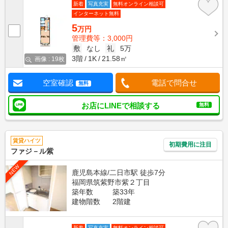
新着
写真充実
無料オンライン相談可
インターネット無料
5
万円
管理費等：3,000円
敷
なし
礼
5万
3階
1K
21.58㎡
画像 : 19枚
空室確認
電話で問合せ
無料
お店にLINEで相談する
無料
賃貸ハイツ
初期費用に注目
ファジ－ル紫
NEW
鹿児島本線/二日市駅 徒歩7分
福岡県筑紫野市紫２丁目
築年数
築33年
建物階数
2階建
新着
写真充実
無料オンライン相談可