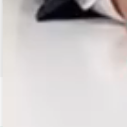
物件が見つからなかったら店舗に相談
まだネットに掲載していないオススメ賃貸物件がある場合がございます
エイブル店舗でお部屋探しの相談をする
2
3
4
46
…
1
沿線・駅
鹿児島本線
変更する
詳細条件
【家賃】設定無し
変更する
この条件を保存する