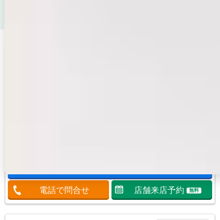
鹿児島本線（福岡県）
周辺が得意なエイブル店舗で賃貸物
件（マンション・アパート）を探す
この店舗の掲載
エイブル新宮店
賃貸物件一覧へ
鹿児島本線 福工大前
福岡県福岡市東区和白丘4-20-28
10：00～18:00
5/12より毎週火曜日,8/5（水）,8/12(水)
得意エリア
福工大前駅/新宮中央駅/福間駅/東郷駅/古賀駅
エイブルは仲介手数料半月分でご紹介！お気軽にご来店ください。
この店舗に問合せる
無料
電話で問合せ
店舗来店予約
無料