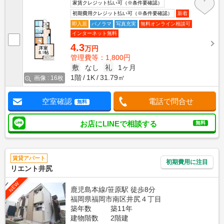
家賃クレジット払い可（※条件要確認）
初期費用クレジット払い可（※条件要確認）
新着
即入居
パノラマ
写真充実
無料オンライン相談可
インターネット無料
4.3
万円
管理費等：1,800円
敷
なし
礼
1ヶ月
1階
1K
31.79㎡
画像 : 16枚
空室確認
電話で問合せ
無料
お店にLINEで相談する
無料
賃貸アパート
初期費用に注目
リエント井尻
NEW
鹿児島本線/笹原駅 徒歩8分
福岡県福岡市南区井尻４丁目
築年数
築11年
建物階数
2階建