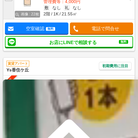
管理費等：4,000円
敷
なし
礼
なし
2階
1K
21.55㎡
画像 : 22枚
空室確認
電話で問合せ
無料
お店にLINEで相談する
無料
賃貸アパート
初期費用に注目
Ys香住ケ丘
NEW
鹿児島本線/九産大前駅 徒歩4分
福岡県福岡市東区香住ケ丘２丁目
築年数
築9年
建物階数
2階建
新着
無料オンライン相談可
インターネット無料
5.3
万円
管理費等：4,000円
敷
なし
礼
5.3万