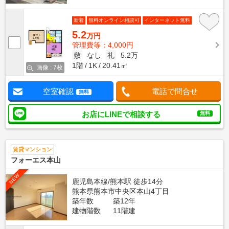
新着
無料オンライン相談可
インターネット無料
5.2
万円
管理費等：4,000円
敷
なし
礼
5.2万
1階
1K
20.41㎡
画像 : 7枚
空室確認
電話で問合せ
無料
お店にLINEで相談する
無料
賃貸マンション
フォーエス本山
NEW
鹿児島本線/熊本駅 徒歩14分
熊本県熊本市中央区本山4丁目
築年数
築12年
建物階数
11階建