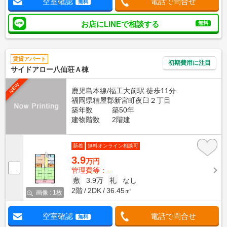
空室確認
電話で問合せ
無料
お店にLINEで相談する
無料
賃貸アパート
初期費用に注目
サイドアロー八仙荘Ａ棟
NEW
鹿児島本線/福工大前駅 徒歩11分
福岡県糟屋郡新宮町夜臼２丁目
築年数
築50年
建物階数
2階建
新着
無料オンライン相談可
3.9
万円
管理費等：--
敷
3.9万
礼
なし
2階
2DK
36.45㎡
画像 : 1枚
空室確認
電話で問合せ
無料