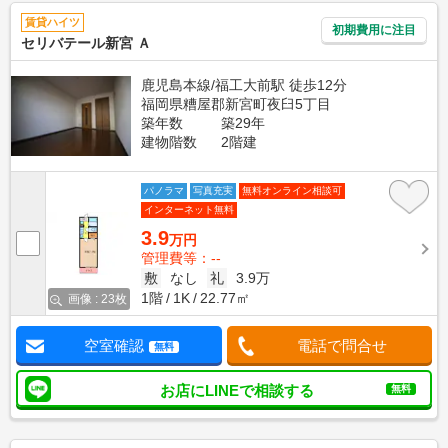
賃貸ハイツ
初期費用に注目
セリバテール新宮 Ａ
鹿児島本線/福工大前駅 徒歩12分
福岡県糟屋郡新宮町夜臼5丁目
築年数
築29年
建物階数
2階建
パノラマ
写真充実
無料オンライン相談可
インターネット無料
3.9
万円
管理費等：--
敷
なし
礼
3.9万
1階
1K
22.77㎡
画像 : 23枚
空室確認
電話で問合せ
無料
お店にLINEで相談する
無料