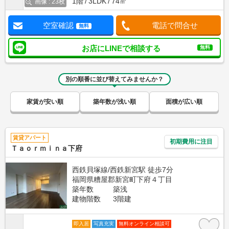
1階
3LDK
74㎡
画像 : 23枚
空室確認
電話で問合せ
無料
お店にLINEで相談する
無料
別の順番に並び替えてみませんか？
家賃が安い順
築年数が浅い順
面積が広い順
賃貸アパート
初期費用に注目
Ｔａｏｒｍｉｎａ下府
西鉄貝塚線/西鉄新宮駅 徒歩7分
福岡県糟屋郡新宮町下府４丁目
築年数
築浅
建物階数
3階建
即入居
写真充実
無料オンライン相談可