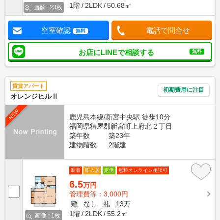
1階
2LDK
50.68㎡
画像 : 23枚
空室確認
電話で問合せ
無料
お店にLINEで相談する
無料
賃貸アパート
初期費用に注目
オレンジヒルⅡ
NEW
鹿児島本線/新宮中央駅 徒歩10分
福岡県糟屋郡新宮町上府北２丁目
築年数
築23年
建物階数
2階建
新着
即入居
定借
無料オンライン相談可
6.5
万円
管理費等：3,000円
敷
なし
礼
13万
1階
2LDK
55.2㎡
画像 : 1枚