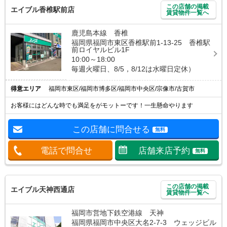
この店舗の掲載
エイブル香椎駅前店
賃貸物件一覧へ
鹿児島本線 香椎
福岡県福岡市東区香椎駅前1-13-25 香椎駅
前ロイヤルビル1F
10:00～18:00
毎週火曜日、8/5，8/12は水曜日定休）
得意エリア
福岡市東区/福岡市博多区/福岡市中央区/宗像市/古賀市
お客様にはどんな時でも満足をがモットーです！一生懸命やります
この店舗に問合せる
無料
電話で問合せ
店舗来店予約
無料
この店舗の掲載
エイブル天神西通店
賃貸物件一覧へ
福岡市営地下鉄空港線 天神
福岡県福岡市中央区大名2-7-3 ウェッジビル