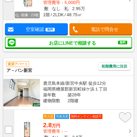
管理費等：5,000円
敷
なし
礼
2.95万
1階
2LDK
48.75㎡
画像 : 23枚
空室確認
電話で問合せ
無料
お店にLINEで相談する
無料
賃貸アパート
初期費用に注目
ア－バン新宮
鹿児島本線/新宮中央駅 徒歩12分
福岡県糟屋郡新宮町緑ケ浜１丁目
築年数
築28年
建物階数
2階建
即入居
写真充実
無料オンライン相談可
2.8
万円
管理費等：--