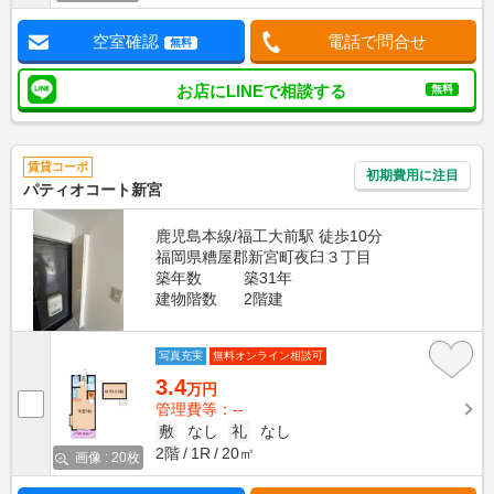
空室確認
電話で問合せ
無料
お店にLINEで相談する
無料
賃貸コーポ
初期費用に注目
パティオコート新宮
鹿児島本線/福工大前駅 徒歩10分
福岡県糟屋郡新宮町夜臼３丁目
築年数
築31年
建物階数
2階建
写真充実
無料オンライン相談可
3.4
万円
管理費等：--
敷
なし
礼
なし
2階
1R
20㎡
画像 : 20枚