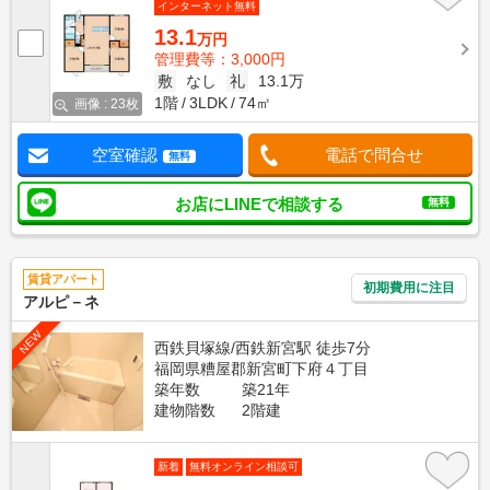
インターネット無料
13.1
万円
管理費等：3,000円
敷
なし
礼
13.1万
1階
3LDK
74㎡
画像 : 23枚
空室確認
電話で問合せ
無料
お店にLINEで相談する
無料
賃貸アパート
初期費用に注目
アルピ－ネ
NEW
西鉄貝塚線/西鉄新宮駅 徒歩7分
福岡県糟屋郡新宮町下府４丁目
築年数
築21年
建物階数
2階建
新着
無料オンライン相談可