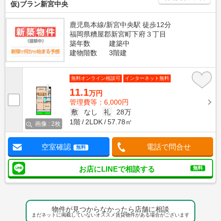
仮)ブラン新宮中央
鹿児島本線/新宮中央駅 徒歩12分
福岡県糟屋郡新宮町下府３丁目
築年数
建築中
建物階数
3階建
無料オンライン相談可
インターネット無料
11.1
万円
管理費等：6,000円
敷
なし
礼
28万
1階
2LDK
57.78㎡
画像 : 2枚
空室確認
電話で問合せ
無料
お店にLINEで相談する
無料
物件が見つからなかったら店舗に相談
まだネットに掲載していないオススメ賃貸物件がある場合がございます