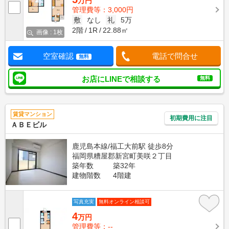
万円
管理費等：3,000円
敷
なし
礼
5万
2階
1R
22.88㎡
画像 : 1枚
空室確認
電話で問合せ
無料
お店にLINEで相談する
無料
賃貸マンション
初期費用に注目
ＡＢＥビル
鹿児島本線/福工大前駅 徒歩8分
福岡県糟屋郡新宮町美咲２丁目
築年数
築32年
建物階数
4階建
写真充実
無料オンライン相談可
4
万円
管理費等：--