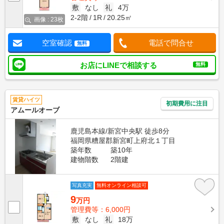
敷
なし
礼
4万
2-2階
1R
20.25㎡
画像 : 23枚
空室確認
電話で問合せ
無料
お店にLINEで相談する
無料
賃貸ハイツ
初期費用に注目
アムールオーブ
鹿児島本線/新宮中央駅 徒歩8分
福岡県糟屋郡新宮町上府北１丁目
築年数
築10年
建物階数
2階建
写真充実
無料オンライン相談可
9
万円
管理費等：6,000円
敷
なし
礼
18万