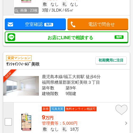
敷
なし
礼
なし
3階
3LDK
65㎡
画像 : 23枚
空室確認
電話で問合せ
無料
お店にLINEで相談する
無料
賃貸マンション
初期費用に注目
ｻﾝｼｬｲﾝﾌｨｰﾙﾄﾞ美咲
NEW
鹿児島本線/福工大前駅 徒歩6分
福岡県糟屋郡新宮町美咲３丁目
築年数
築9年
建物階数
9階建
新着
写真充実
無料オンライン相談可
9
万円
管理費等：5,000円
敷
なし
礼
18万