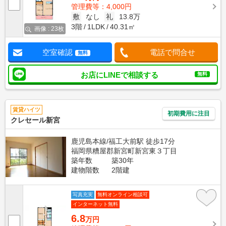
管理費等：4,000円
敷
なし
礼
13.8万
3階
1LDK
40.31㎡
画像 : 23枚
空室確認
電話で問合せ
無料
お店にLINEで相談する
無料
賃貸ハイツ
初期費用に注目
クレセール新宮
鹿児島本線/福工大前駅 徒歩17分
福岡県糟屋郡新宮町新宮東３丁目
築年数
築30年
建物階数
2階建
写真充実
無料オンライン相談可
インターネット無料
6.8
万円