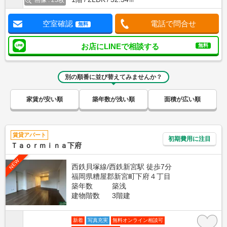
画像 : 23枚
空室確認
電話で問合せ
無料
お店にLINEで相談する
無料
別の順番に並び替えてみませんか？
家賃が安い順
築年数が浅い順
面積が広い順
賃貸アパート
初期費用に注目
Ｔａｏｒｍｉｎａ下府
NEW
西鉄貝塚線/西鉄新宮駅 徒歩7分
福岡県糟屋郡新宮町下府４丁目
築年数
築浅
建物階数
3階建
新着
写真充実
無料オンライン相談可