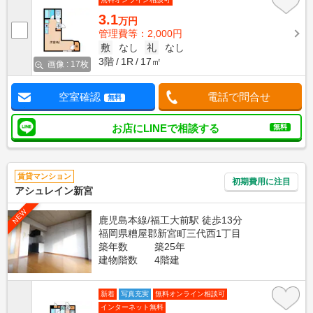
3.1
万円
管理費等：2,000円
敷
なし
礼
なし
3階
1R
17㎡
画像 : 17枚
空室確認
電話で問合せ
無料
お店にLINEで相談する
無料
賃貸マンション
初期費用に注目
アシュレイン新宮
NEW
鹿児島本線/福工大前駅 徒歩13分
福岡県糟屋郡新宮町三代西1丁目
築年数
築25年
建物階数
4階建
新着
写真充実
無料オンライン相談可
インターネット無料