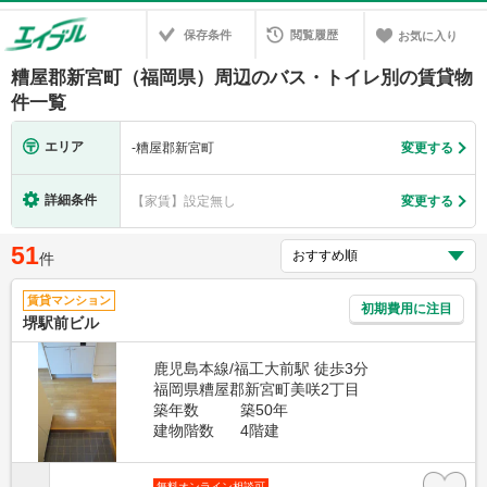
保存条件
閲覧履歴
お気に入り
糟屋郡新宮町（福岡県）周辺のバス・トイレ別の賃貸物
件一覧
エリア
-
糟屋郡新宮町
変更する
詳細条件
【家賃】設定無し
変更する
51
件
賃貸マンション
初期費用に注目
堺駅前ビル
鹿児島本線/福工大前駅 徒歩3分
福岡県糟屋郡新宮町美咲2丁目
築年数
築50年
建物階数
4階建
無料オンライン相談可