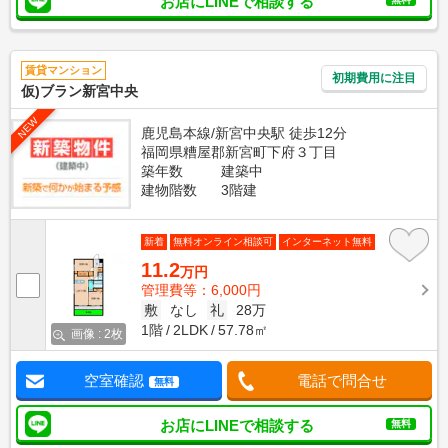
お店にLINEで相談する
賃貸マンション
初期費用に注目
仮)ブラン新宮中央
NEW
鹿児島本線/新宮中央駅 徒歩12分
福岡県糟屋郡新宮町下府３丁目
築年数
建築中
建物階数
3階建
新着
無料オンライン相談可
インターネット無料
11.2
万円
管理費等：6,000円
敷
なし
礼
28万
1階
2LDK
57.78㎡
画像 : 2枚
空室確認
電話で問合せ
無料
お店にLINEで相談する
無料