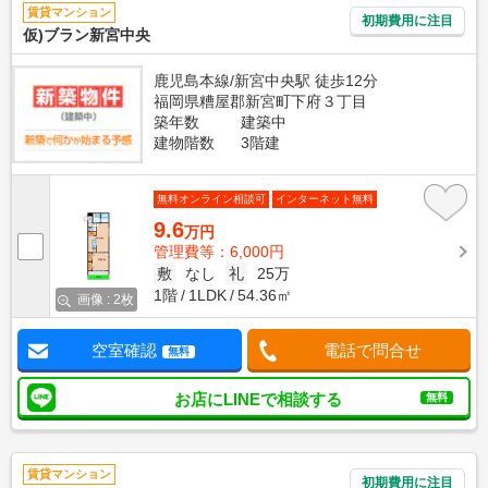
賃貸マンション
初期費用に注目
仮)ブラン新宮中央
鹿児島本線/新宮中央駅 徒歩12分
福岡県糟屋郡新宮町下府３丁目
築年数
建築中
建物階数
3階建
無料オンライン相談可
インターネット無料
9.6
万円
管理費等：6,000円
敷
なし
礼
25万
1階
1LDK
54.36㎡
画像 : 2枚
空室確認
電話で問合せ
無料
お店にLINEで相談する
無料
賃貸マンション
初期費用に注目