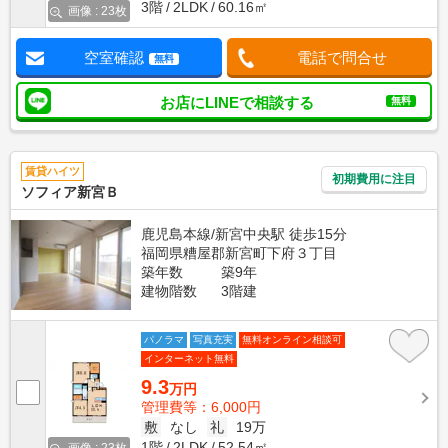
3階
2LDK
60.16㎡
画像 : 23枚
空室確認
電話で問合せ
無料
お店にLINEで相談する
無料
賃貸ハイツ
初期費用に注目
ソフィア新宮Ｂ
鹿児島本線/新宮中央駅 徒歩15分
福岡県糟屋郡新宮町下府３丁目
築年数
築9年
建物階数
3階建
パノラマ
写真充実
無料オンライン相談可
インターネット無料
9.3
万円
管理費等：6,000円
敷
なし
礼
19万
1階
2LDK
52.54㎡