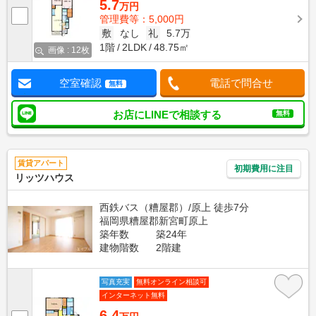
5.7
万円
管理費等：5,000円
敷
なし
礼
5.7万
1階
2LDK
48.75㎡
画像 : 12枚
空室確認
電話で問合せ
無料
お店にLINEで相談する
無料
賃貸アパート
初期費用に注目
リッツハウス
西鉄バス（糟屋郡）/原上 徒歩7分
福岡県糟屋郡新宮町原上
築年数
築24年
建物階数
2階建
写真充実
無料オンライン相談可
インターネット無料
6.4