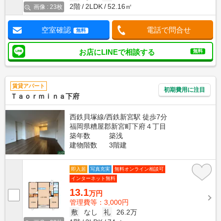
2階
2LDK
52.16㎡
画像 : 23枚
空室確認
電話で問合せ
無料
お店にLINEで相談する
無料
賃貸アパート
初期費用に注目
Ｔａｏｒｍｉｎａ下府
西鉄貝塚線/西鉄新宮駅 徒歩7分
福岡県糟屋郡新宮町下府４丁目
築年数
築浅
建物階数
3階建
即入居
写真充実
無料オンライン相談可
インターネット無料
13.1
万円
管理費等：3,000円
敷
なし
礼
26.2万