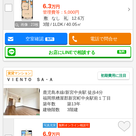
6.3
万円
管理費等：5,000円
敷
なし
礼
12.6万
3階
1LDK
40.05㎡
画像 : 23枚
空室確認
電話で問合せ
無料
お店にLINEで相談する
無料
賃貸マンション
初期費用に注目
ＶＩＥＮＴＯ ＳＡ・Ａ
鹿児島本線/新宮中央駅 徒歩4分
福岡県糟屋郡新宮町中央駅前１丁目
築年数
築13年
建物階数
3階建
写真充実
無料オンライン相談可
6.9
万円