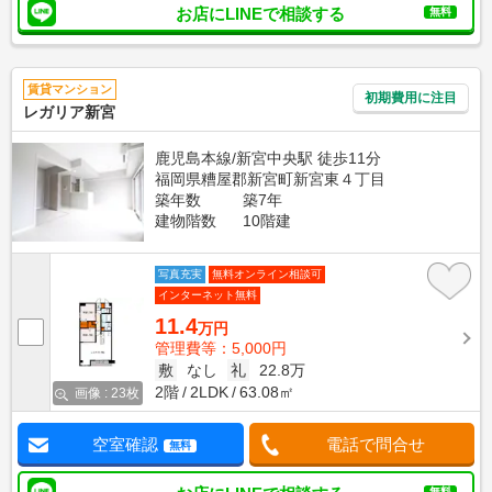
お店にLINEで相談する
無料
賃貸マンション
初期費用に注目
レガリア新宮
鹿児島本線/新宮中央駅 徒歩11分
福岡県糟屋郡新宮町新宮東４丁目
築年数
築7年
建物階数
10階建
写真充実
無料オンライン相談可
インターネット無料
11.4
万円
管理費等：5,000円
敷
なし
礼
22.8万
2階
2LDK
63.08㎡
画像 : 23枚
空室確認
電話で問合せ
無料
無料