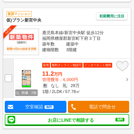
賃貸マンション
初期費用に注目
仮)ブラン新宮中央
NEW
鹿児島本線/新宮中央駅 徒歩12分
福岡県糟屋郡新宮町下府３丁目
築年数
建築中
建物階数
3階建
新着
無料オンライン相談可
インターネット無料
11.2
万円
管理費等：6,000円
敷
なし
礼
28万
1階
2LDK
57.78㎡
画像 : 2枚
空室確認
電話で問合せ
無料
お店にLINEで相談する
無料