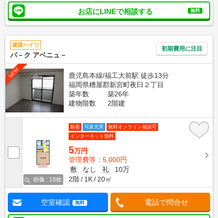
お店にLINEで相談する
無料
賃貸ハイツ
初期費用に注目
パ－ク アベニュ－
NEW
鹿児島本線/福工大前駅 徒歩13分
福岡県糟屋郡新宮町夜臼２丁目
築年数
築26年
建物階数
2階建
新着
写真充実
無料オンライン相談可
インターネット無料
5
万円
管理費等：5,000円
敷
なし
礼
10万
2階
1K
20㎡
画像 : 18枚
空室確認
電話で問合せ
無料