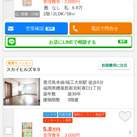
管理費等：2,000円
敷
なし
礼
6.8万
1階
2LDK
58㎡
画像 : 15枚
空室確認
電話で問合せ
無料
お店にLINEで相談する
無料
賃貸マンション
初期費用に注目
スカイヒルズ９０
鹿児島本線/福工大前駅 徒歩5分
福岡県糟屋郡新宮町夜臼1丁目
築年数
築36年
建物階数
3階建
パノラマ
写真充実
無料オンライン相談可
インターネット無料
5.8
万円
管理費等：3,000円