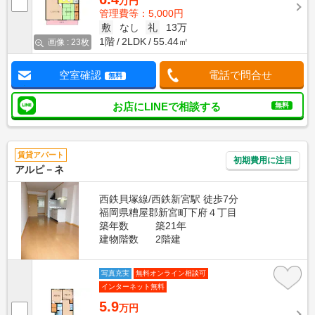
万円
管理費等：5,000円
敷
なし
礼
13万
1階
2LDK
55.44㎡
画像 : 23枚
空室確認
電話で問合せ
無料
お店にLINEで相談する
無料
賃貸アパート
初期費用に注目
アルピ－ネ
西鉄貝塚線/西鉄新宮駅 徒歩7分
福岡県糟屋郡新宮町下府４丁目
築年数
築21年
建物階数
2階建
写真充実
無料オンライン相談可
インターネット無料
5.9
万円