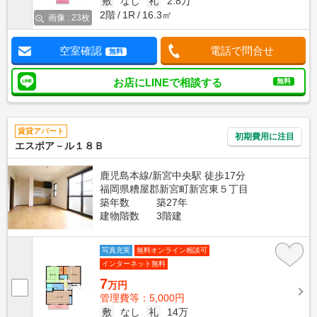
敷
なし
礼
2.8万
2階
1R
16.3㎡
画像 : 23枚
空室確認
電話で問合せ
無料
お店にLINEで相談する
無料
賃貸アパート
初期費用に注目
エスポア－ル１８Ｂ
鹿児島本線/新宮中央駅 徒歩17分
福岡県糟屋郡新宮町新宮東５丁目
築年数
築27年
建物階数
3階建
写真充実
無料オンライン相談可
インターネット無料
7
万円
管理費等：5,000円
敷
なし
礼
14万