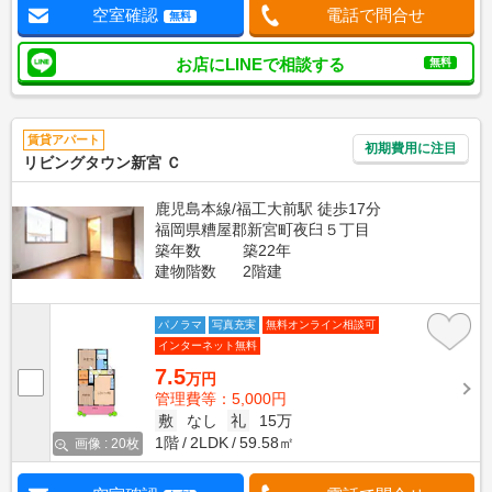
空室確認
電話で問合せ
無料
お店にLINEで相談する
無料
賃貸アパート
初期費用に注目
リビングタウン新宮 Ｃ
鹿児島本線/福工大前駅 徒歩17分
福岡県糟屋郡新宮町夜臼５丁目
築年数
築22年
建物階数
2階建
パノラマ
写真充実
無料オンライン相談可
インターネット無料
7.5
万円
管理費等：5,000円
敷
なし
礼
15万
1階
2LDK
59.58㎡
画像 : 20枚