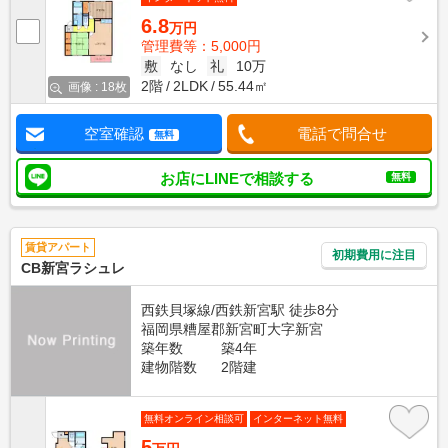
6.8
万円
管理費等：5,000円
敷
なし
礼
10万
2階
2LDK
55.44㎡
画像 : 18枚
空室確認
電話で問合せ
無料
お店にLINEで相談する
無料
賃貸アパート
初期費用に注目
CB新宮ラシュレ
西鉄貝塚線/西鉄新宮駅 徒歩8分
福岡県糟屋郡新宮町大字新宮
築年数
築4年
建物階数
2階建
無料オンライン相談可
インターネット無料
5