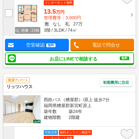
インターネット無料
13.5
万円
管理費等：3,000円
敷
なし
礼
27万
3階
3LDK
74㎡
画像 : 23枚
空室確認
電話で問合せ
無料
お店にLINEで相談する
無料
賃貸アパート
初期費用に注目
リッツハウス
西鉄バス（糟屋郡）/原上 徒歩7分
福岡県糟屋郡新宮町原上
築年数
築24年
建物階数
2階建
写真充実
無料オンライン相談可
インターネット無料