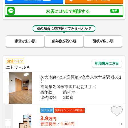
お店にLINEで相談する
無料
別の順番に並び替えてみませんか？
家賃が安い順
築年数が浅い順
面積が広い順
賃貸ハイツ
初期費用に注目
エトワ－ルＡ
久大本線<ゆふ高原線>/久留米大学前駅 徒歩1
分
福岡県久留米市御井朝妻１丁目
築年数
築26年
建物階数
3階建
写真充実
無料オンライン相談可
3.9
万円
管理費等：3,000円