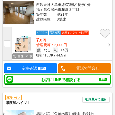
西鉄天神大牟田線/花畑駅 徒歩1分
福岡県久留米市花畑３丁目
築年数
築21年
建物階数
8階建
パノラマ
写真充実
無料オンライン相談可
7
万円
管理費等：2,000円
敷
なし
礼
14万
8階
1LDK
44.5㎡
画像 : 23枚
空室確認
電話で問合せ
無料
お店にLINEで相談する
無料
賃貸ハイツ
初期費用に注目
印度屋ハイツⅠ
堀川バス（久留米市）/藤山 徒歩1分