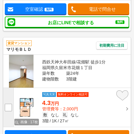
空室確認
電話で問合せ
無料
お店にLINEで相談する
無料
賃貸マンション
初期費用に注目
マリモＢＬＤ
西鉄天神大牟田線/花畑駅 徒歩1分
福岡県久留米市花畑１丁目
築年数
築24年
建物階数
3階建
写真充実
無料オンライン相談可
4.3
万円
管理費等：2,000円
敷
なし
礼
なし
3階
1K
27㎡
画像 : 17枚