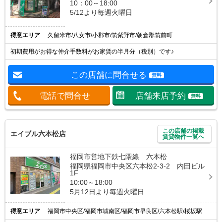
10：00～18:00
5/12より毎週火曜日
得意エリア
久留米市/八女市/小郡市/筑紫野市/朝倉郡筑前町
初期費用がお得な仲介手数料がお家賃の半月分（税別）です♪
この店舗に問合せる
無料
電話で問合せ
店舗来店予約
無料
この店舗の掲載
エイブル六本松店
賃貸物件一覧へ
福岡市営地下鉄七隈線 六本松
福岡県福岡市中央区六本松2-3-2 内田ビル
1F
10:00～18:00
5月12日より毎週火曜日
得意エリア
福岡市中央区/福岡市城南区/福岡市早良区/六本松駅/桜坂駅