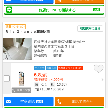
お店にLINEで相談する
無料
賃貸マンション
初期費用に注目
Ｒｉｚ Ｇｒａｎｄｅ花畑駅前
西鉄天神大牟田線/花畑駅 徒歩1分
福岡県久留米市花畑３丁目
築年数
築10年
建物階数
8階建
パノラマ
写真充実
無料オンライン相談可
6.8
万円
管理費等：4,000円
敷
なし
礼
13.6万
7階
1LDK
30.26㎡
画像 : 22枚
空室確認
電話で問合せ
無料