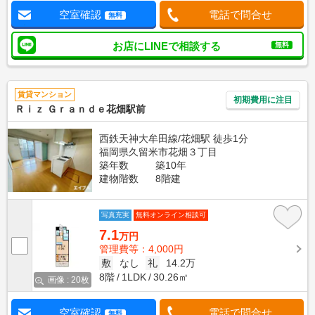
空室確認
電話で問合せ
無料
お店にLINEで相談する
無料
賃貸マンション
初期費用に注目
Ｒｉｚ Ｇｒａｎｄｅ花畑駅前
西鉄天神大牟田線/花畑駅 徒歩1分
福岡県久留米市花畑３丁目
築年数
築10年
建物階数
8階建
写真充実
無料オンライン相談可
7.1
万円
管理費等：4,000円
敷
なし
礼
14.2万
8階
1LDK
30.26㎡
画像 : 20枚
空室確認
電話で問合せ
無料