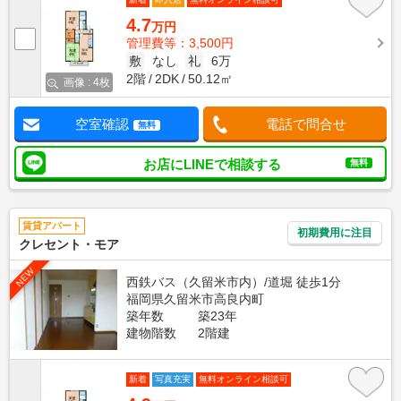
4.7
万円
管理費等：3,500円
敷
なし
礼
6万
2階
2DK
50.12㎡
画像 : 4枚
空室確認
電話で問合せ
無料
お店にLINEで相談する
無料
賃貸アパート
初期費用に注目
クレセント・モア
NEW
西鉄バス（久留米市内）/道堀 徒歩1分
福岡県久留米市高良内町
築年数
築23年
建物階数
2階建
新着
写真充実
無料オンライン相談可