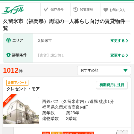
保存条件
閲覧履歴
お気に入り
久留米市（福岡県）周辺の一人暮らし向けの賃貸物件一
覧
エリア
-
久留米市
変更する
詳細条件
【家賃】設定無し
変更する
1012
件
賃貸アパート
初期費用に注目
クレセント・モア
NEW
西鉄バス（久留米市内）/道堀 徒歩1分
福岡県久留米市高良内町
築年数
築23年
建物階数
2階建
新着
即入居
無料オンライン相談可