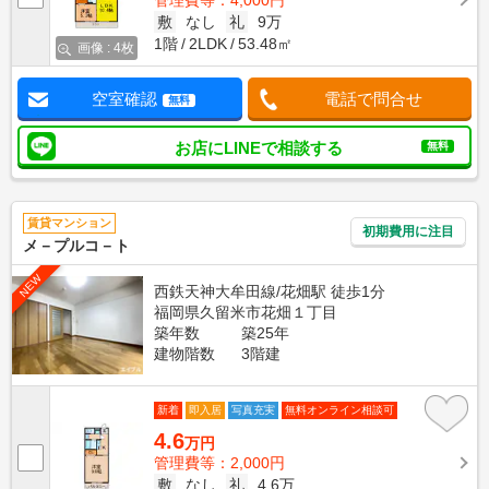
管理費等：4,000円
敷
なし
礼
9万
1階
2LDK
53.48㎡
画像 : 4枚
空室確認
電話で問合せ
無料
お店にLINEで相談する
無料
賃貸マンション
初期費用に注目
メ－プルコ－ト
NEW
西鉄天神大牟田線/花畑駅 徒歩1分
福岡県久留米市花畑１丁目
築年数
築25年
建物階数
3階建
新着
即入居
写真充実
無料オンライン相談可
4.6
万円
管理費等：2,000円
敷
なし
礼
4.6万