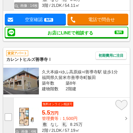
3階
2LDK
54.11㎡
画像 : 14枚
空室確認
電話で問合せ
無料
お店にLINEで相談する
無料
賃貸アパート
初期費用に注目
カレントヒルズ善導寺Ⅰ
久大本線<ゆふ高原線>/善導寺駅 徒歩1分
福岡県久留米市善導寺町飯田
築年数
築8年
建物階数
2階建
無料オンライン相談可
5.5
万円
管理費等：1,500円
敷
なし
礼
8.25万
2階
2LDK
57.19㎡
画像 : 4枚