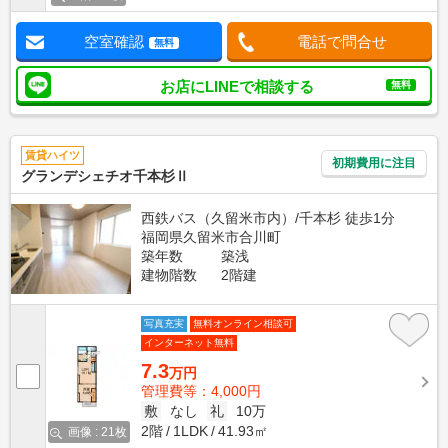
空室確認
電話で問合せ
無料
お店にLINEで相談する
無料
賃貸ハイツ
初期費用に注目
グランデシェチオ千本杉Ⅱ
西鉄バス（久留米市内）/千本杉 徒歩1分
福岡県久留米市合川町
築年数
築浅
建物階数
2階建
写真充実
無料オンライン相談可
インターネット無料
7.3
万円
管理費等：4,000円
敷
なし
礼
10万
2階
1LDK
41.93㎡
画像 : 21枚