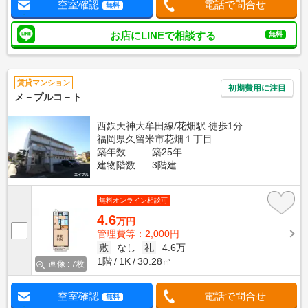
空室確認
電話で問合せ
無料
お店にLINEで相談する
無料
賃貸マンション
初期費用に注目
メ－プルコ－ト
西鉄天神大牟田線/花畑駅 徒歩1分
福岡県久留米市花畑１丁目
築年数
築25年
建物階数
3階建
無料オンライン相談可
4.6
万円
管理費等：2,000円
敷
なし
礼
4.6万
1階
1K
30.28㎡
画像 : 7枚
空室確認
電話で問合せ
無料