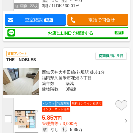
3階
1LDK
30.01㎡
画像 : 22枚
空室確認
電話で問合せ
無料
お店にLINEで相談する
無料
賃貸アパート
初期費用に注目
THE NOBLES
西鉄天神大牟田線/花畑駅 徒歩1分
福岡県久留米市花畑３丁目
築年数
築浅
建物階数
3階建
パノラマ
写真充実
無料オンライン相談可
インターネット無料
5.85
万円
管理費等：3,000円
敷
なし
礼
5.85万