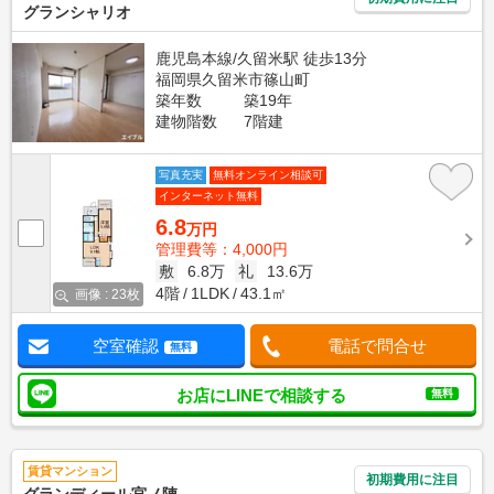
グランシャリオ
鹿児島本線/久留米駅 徒歩13分
福岡県久留米市篠山町
築年数
築19年
建物階数
7階建
写真充実
無料オンライン相談可
インターネット無料
6.8
万円
管理費等：4,000円
敷
6.8万
礼
13.6万
4階
1LDK
43.1㎡
画像 : 23枚
空室確認
電話で問合せ
無料
お店にLINEで相談する
無料
賃貸マンション
初期費用に注目