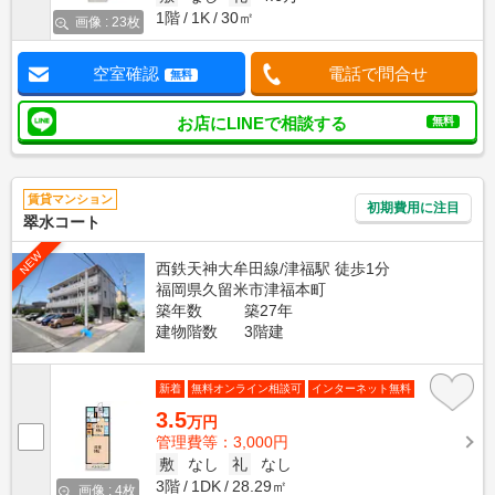
1階
1K
30㎡
画像 : 23枚
空室確認
電話で問合せ
無料
お店にLINEで相談する
無料
賃貸マンション
初期費用に注目
翠水コート
NEW
西鉄天神大牟田線/津福駅 徒歩1分
福岡県久留米市津福本町
築年数
築27年
建物階数
3階建
新着
無料オンライン相談可
インターネット無料
3.5
万円
管理費等：3,000円
敷
なし
礼
なし
3階
1DK
28.29㎡
画像 : 4枚