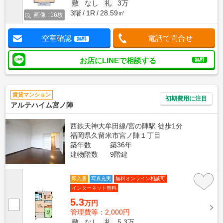
敷
なし
礼
3万
3階
1R
28.59㎡
画像 : 16枚
空室確認
電話で問合せ
無料
お店にLINEで相談する
無料
賃貸マンション
初期費用に注目
アルテハイム宮ノ陣
西鉄天神大牟田線/宮の陣駅 徒歩1分
福岡県久留米市宮ノ陣１丁目
築年数
築36年
建物階数
9階建
即入居
写真充実
無料オンライン相談可
インターネット無料
5.3
万円
管理費等：2,000円
敷
なし
礼
5.3万