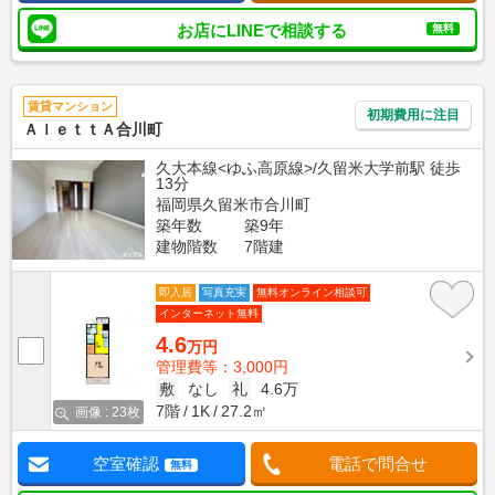
お店にLINEで相談する
無料
賃貸マンション
初期費用に注目
ＡｌｅｔｔＡ合川町
久大本線<ゆふ高原線>/久留米大学前駅 徒歩
13分
福岡県久留米市合川町
築年数
築9年
建物階数
7階建
即入居
写真充実
無料オンライン相談可
インターネット無料
4.6
万円
管理費等：3,000円
敷
なし
礼
4.6万
7階
1K
27.2㎡
画像 : 23枚
空室確認
電話で問合せ
無料