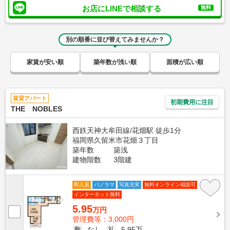
お店にLINEで相談する
無料
別の順番に並び替えてみませんか？
家賃が安い順
築年数が浅い順
面積が広い順
賃貸アパート
初期費用に注目
THE NOBLES
西鉄天神大牟田線/花畑駅 徒歩1分
福岡県久留米市花畑３丁目
築年数
築浅
建物階数
3階建
即入居
パノラマ
写真充実
無料オンライン相談可
インターネット無料
5.95
万円
管理費等：3,000円
敷
なし
礼
5.95万