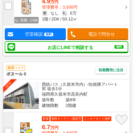
4.9
万円
管理費等：3,500円
敷
なし
礼
6万
1階
2DK
50.12㎡
画像 : 14枚
空室確認
電話で問合せ
無料
お店にLINEで相談する
無料
賃貸ハイツ
初期費用に注目
ボヌールⅡ
NEW
西鉄バス（久留米市内）/自衛隊アパート
前 徒歩1分
福岡県久留米市高良内町
築年数
築8年
建物階数
2階建
新着
無料オンライン相談可
インターネット無料
6.7
万円