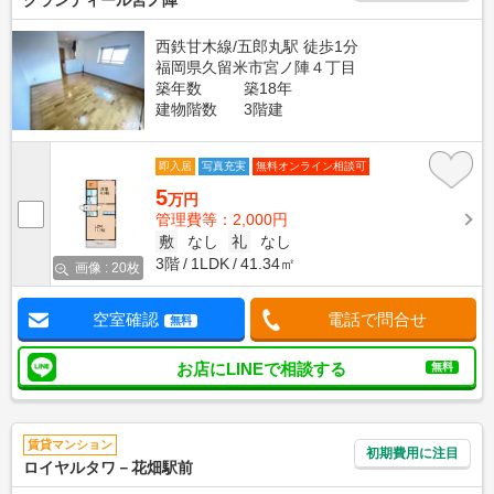
グランディール宮ノ陣
西鉄甘木線/五郎丸駅 徒歩1分
福岡県久留米市宮ノ陣４丁目
築年数
築18年
建物階数
3階建
即入居
写真充実
無料オンライン相談可
5
万円
管理費等：2,000円
敷
なし
礼
なし
3階
1LDK
41.34㎡
画像 : 20枚
空室確認
電話で問合せ
無料
お店にLINEで相談する
無料
賃貸マンション
初期費用に注目
ロイヤルタワ－花畑駅前