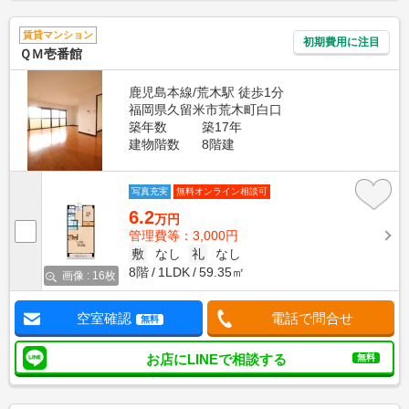
賃貸マンション
初期費用に注目
ＱＭ壱番館
鹿児島本線/荒木駅 徒歩1分
福岡県久留米市荒木町白口
築年数
築17年
建物階数
8階建
写真充実
無料オンライン相談可
6.2
万円
管理費等：3,000円
敷
なし
礼
なし
8階
1LDK
59.35㎡
画像 : 16枚
空室確認
電話で問合せ
無料
お店にLINEで相談する
無料