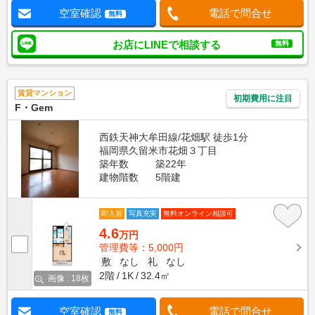
空室確認
電話で問合せ
無料
お店にLINEで相談する
無料
賃貸マンション
初期費用に注目
F・Gem
西鉄天神大牟田線/花畑駅 徒歩1分
福岡県久留米市花畑３丁目
築年数
築22年
建物階数
5階建
即入居
写真充実
無料オンライン相談可
4.6
万円
管理費等：5,000円
敷
なし
礼
なし
2階
1K
32.4㎡
画像 : 18枚
空室確認
電話で問合せ
無料