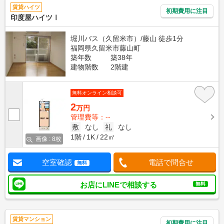
賃貸ハイツ
初期費用に注目
印度屋ハイツⅠ
堀川バス（久留米市）/藤山 徒歩1分
福岡県久留米市藤山町
築年数
築38年
建物階数
2階建
無料オンライン相談可
2
万円
管理費等：--
敷
なし
礼
なし
1階
1K
22㎡
画像 : 8枚
空室確認
電話で問合せ
無料
お店にLINEで相談する
無料
賃貸マンション
初期費用に注目