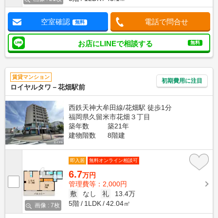
空室確認
電話で問合せ
無料
お店にLINEで相談する
無料
賃貸マンション
初期費用に注目
ロイヤルタワ－花畑駅前
西鉄天神大牟田線/花畑駅 徒歩1分
福岡県久留米市花畑３丁目
築年数
築21年
建物階数
8階建
即入居
無料オンライン相談可
6.7
万円
管理費等：2,000円
敷
なし
礼
13.4万
5階
1LDK
42.04㎡
画像 : 7枚