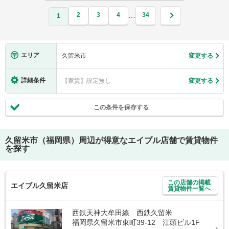
2
3
4
34
…
1
エリア
久留米市
変更する
詳細条件
【家賃】設定無し
変更する
この条件を保存する
久留米市（福岡県）
周辺が得意なエイブル店舗で賃貸物件
を探す
この店舗の掲載
エイブル久留米店
賃貸物件一覧へ
西鉄天神大牟田線 西鉄久留米
福岡県久留米市東町39-12 江頭ビル1F