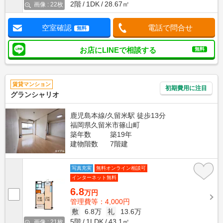
2階
1DK
28.67㎡
画像 : 22枚
空室確認
電話で問合せ
無料
お店にLINEで相談する
無料
賃貸マンション
初期費用に注目
グランシャリオ
鹿児島本線/久留米駅 徒歩13分
福岡県久留米市篠山町
築年数
築19年
建物階数
7階建
写真充実
無料オンライン相談可
インターネット無料
6.8
万円
管理費等：4,000円
敷
6.8万
礼
13.6万
5階
1LDK
43.1㎡
画像 : 21枚