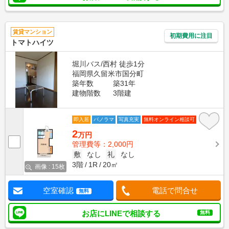
賃貸マンション
初期費用に注目
トマトハイツ
堀川バス/西村 徒歩1分
福岡県久留米市国分町
築年数
築31年
建物階数
3階建
即入居
パノラマ
写真充実
無料オンライン相談可
2
万円
管理費等：2,000円
敷
なし
礼
なし
3階
1R
20㎡
画像 : 15枚
空室確認
電話で問合せ
無料
お店にLINEで相談する
無料