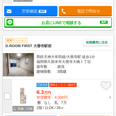
空室確認
電話で問合せ
無料
お店にLINEで相談する
無料
賃貸マンション
初期費用に注目
D-ROOM FIRST 大善寺駅前
西鉄天神大牟田線/大善寺駅 徒歩1分
福岡県久留米市大善寺大橋１丁目
築年数
築浅
建物階数
3階建
写真充実
無料オンライン相談可
6.3
万円
管理費等：4,000円
敷
なし
礼
7万
2階
1LDK
38㎡
画像 : 23枚