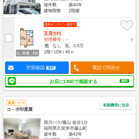
築年数
築40年
建物階数
2階建
無料オンライン相談可
3.8
万円
管理費等：--
敷
なし
礼
3.8万
1階
1DK
45㎡
画像 : 4枚
空室確認
電話で問合せ
無料
お店にLINEで相談する
無料
賃貸ハイツ
初期費用に注目
コ－ポ印度屋
堀川バス/藤山 徒歩1分
福岡県久留米市藤山町
築年数
築42年