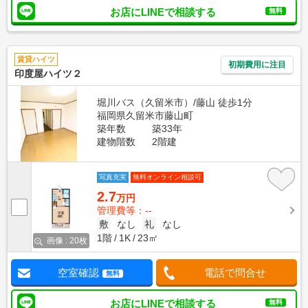
お店にLINEで相談する
無料
賃貸ハイツ
初期費用に注目
印度屋ハイツ２
堀川バス（久留米市）/藤山 徒歩1分
福岡県久留米市藤山町
築年数
築33年
建物階数
2階建
写真充実
無料オンライン相談可
2.7
万円
管理費等：--
敷
なし
礼
なし
1階
1K
23㎡
画像 : 20枚
空室確認
電話で問合せ
無料
お店にLINEで相談する
無料