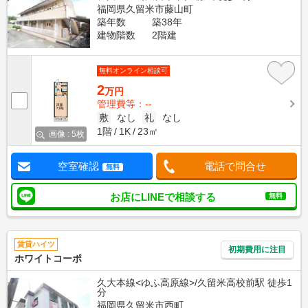
福岡県久留米市藤山町
築年数
築38年
建物階数
2階建
無料オンライン相談可
2
万円
管理費等：--
敷
なし
礼
なし
1階
1K
23㎡
画像 : 5枚
空室確認
電話で問合せ
無料
お店にLINEで相談する
無料
賃貸ハイツ
初期費用に注目
ホワイトコーポ
久大本線<ゆふ高原線>/久留米高校前駅 徒歩1
分
福岡県久留米市西町