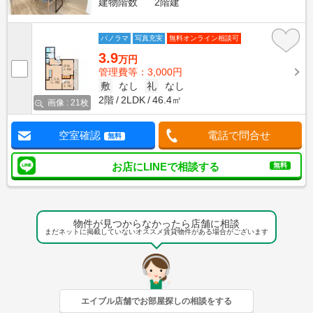
建物階数
2階建
パノラマ
写真充実
無料オンライン相談可
3.9
万円
管理費等：3,000円
敷
なし
礼
なし
2階
2LDK
46.4㎡
画像 : 21枚
空室確認
電話で問合せ
無料
お店にLINEで相談する
無料
物件が見つからなかったら店舗に相談
まだネットに掲載していないオススメ賃貸物件がある場合がございます
エイブル店舗でお部屋探しの相談をする