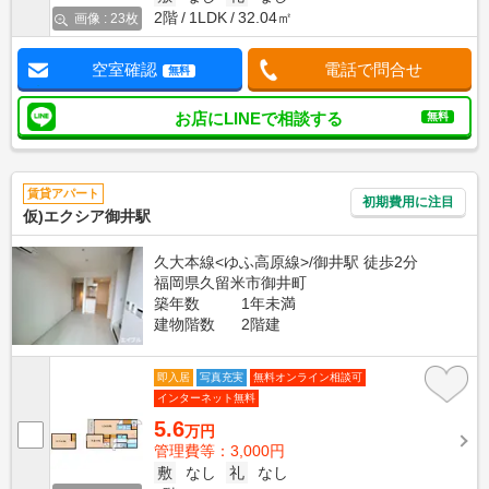
2階
1LDK
32.04㎡
画像 : 23枚
空室確認
電話で問合せ
無料
お店にLINEで相談する
無料
賃貸アパート
初期費用に注目
仮)エクシア御井駅
久大本線<ゆふ高原線>/御井駅 徒歩2分
福岡県久留米市御井町
築年数
1年未満
建物階数
2階建
即入居
写真充実
無料オンライン相談可
インターネット無料
5.6
万円
管理費等：3,000円
敷
なし
礼
なし