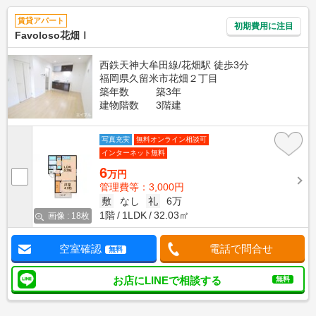
賃貸アパート
初期費用に注目
Favoloso花畑Ⅰ
西鉄天神大牟田線/花畑駅 徒歩3分
福岡県久留米市花畑２丁目
築年数
築3年
建物階数
3階建
写真充実
無料オンライン相談可
インターネット無料
6
万円
管理費等：3,000円
敷
なし
礼
6万
1階
1LDK
32.03㎡
画像 : 18枚
空室確認
電話で問合せ
無料
お店にLINEで相談する
無料