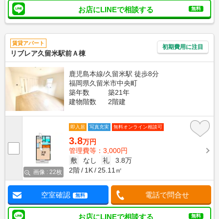
お店にLINEで相談する
無料
賃貸アパート
初期費用に注目
リブレア久留米駅前Ａ棟
鹿児島本線/久留米駅 徒歩8分
福岡県久留米市中央町
築年数
築21年
建物階数
2階建
即入居
写真充実
無料オンライン相談可
3.8
万円
管理費等：3,000円
敷
なし
礼
3.8万
2階
1K
25.11㎡
画像 : 22枚
空室確認
電話で問合せ
無料
お店にLINEで相談する
無料