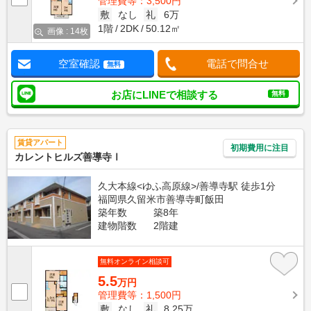
管理費等：3,500円
敷
なし
礼
6万
1階
2DK
50.12㎡
画像 : 14枚
空室確認
電話で問合せ
無料
お店にLINEで相談する
無料
賃貸アパート
初期費用に注目
カレントヒルズ善導寺Ⅰ
久大本線<ゆふ高原線>/善導寺駅 徒歩1分
福岡県久留米市善導寺町飯田
築年数
築8年
建物階数
2階建
無料オンライン相談可
5.5
万円
管理費等：1,500円
敷
なし
礼
8.25万