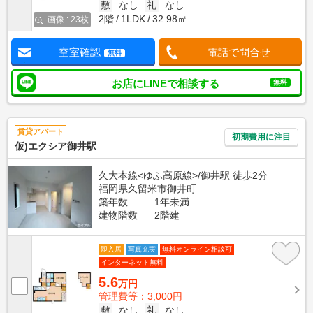
敷
なし
礼
なし
2階
1LDK
32.98㎡
画像 : 23枚
空室確認
電話で問合せ
無料
お店にLINEで相談する
無料
賃貸アパート
初期費用に注目
仮)エクシア御井駅
久大本線<ゆふ高原線>/御井駅 徒歩2分
福岡県久留米市御井町
築年数
1年未満
建物階数
2階建
即入居
写真充実
無料オンライン相談可
インターネット無料
5.6
万円
管理費等：3,000円
敷
なし
礼
なし