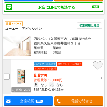
お店にLINEで相談する
無料
賃貸アパート
初期費用に注目
コーエー アビタシオン
西鉄バス（久留米市内）/旗崎 徒歩3分
福岡県久留米市御井旗崎２丁目
築年数
築8年
建物階数
3階建
パノラマ
写真充実
無料オンライン相談可
インターネット無料
6.8
万円
管理費等：5,000円
敷
なし
礼
なし
3階
2LDK
64.36㎡
画像 : 20枚
空室確認
電話で問合せ
無料