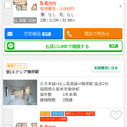
5.6
万円
管理費等：3,000円
敷
なし
礼
なし
1階
1LDK
32.98㎡
画像 : 23枚
空室確認
電話で問合せ
無料
お店にLINEで相談する
無料
賃貸アパート
初期費用に注目
仮)エクシア御井駅
久大本線<ゆふ高原線>/御井駅 徒歩2分
福岡県久留米市御井町
築年数
1年未満
建物階数
2階建
即入居
写真充実
無料オンライン相談可
インターネット無料