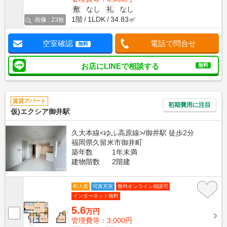
敷
なし
礼
なし
1階
1LDK
34.83㎡
画像 : 23枚
空室確認
電話で問合せ
無料
お店にLINEで相談する
無料
賃貸アパート
初期費用に注目
仮)エクシア御井駅
久大本線<ゆふ高原線>/御井駅 徒歩2分
福岡県久留米市御井町
築年数
1年未満
建物階数
2階建
即入居
写真充実
無料オンライン相談可
インターネット無料
5.6
万円
管理費等：3,000円