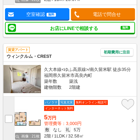
空室確認
電話で問合せ
無料
お店にLINEで相談する
無料
賃貸アパート
初期費用に注目
ウィンクルム・CREST
久大本線<ゆふ高原線>/南久留米駅 徒歩35分
福岡県久留米市高良内町
築年数
築浅
建物階数
2階建
パノラマ
写真充実
無料オンライン相談可
インターネット無料
5
万円
管理費等：3,000円
敷
なし
礼
5万
2階
1LDK
32.58㎡
画像 : 21枚