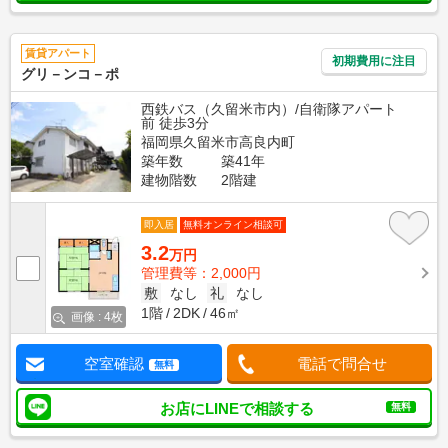
賃貸アパート
初期費用に注目
グリ－ンコ－ポ
西鉄バス（久留米市内）/自衛隊アパート
前 徒歩3分
福岡県久留米市高良内町
築年数
築41年
建物階数
2階建
即入居
無料オンライン相談可
3.2
万円
管理費等：2,000円
敷
なし
礼
なし
1階
2DK
46㎡
画像 : 4枚
空室確認
電話で問合せ
無料
お店にLINEで相談する
無料