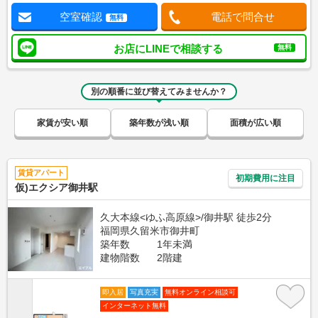
空室確認
電話で問合せ
無料
お店にLINEで相談する
無料
別の順番に並び替えてみませんか？
家賃が安い順
築年数が浅い順
面積が広い順
賃貸アパート
初期費用に注目
仮)エクシア御井駅
久大本線<ゆふ高原線>/御井駅 徒歩2分
福岡県久留米市御井町
築年数
1年未満
建物階数
2階建
即入居
写真充実
無料オンライン相談可
インターネット無料