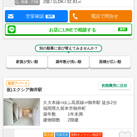
2階
1LDK
32.81㎡
画像 : 23枚
空室確認
電話で問合せ
無料
お店にLINEで相談する
無料
別の順番に並び替えてみませんか？
家賃が安い順
築年数が浅い順
面積が広い順
賃貸アパート
初期費用に注目
仮)エクシア御井駅
久大本線<ゆふ高原線>/御井駅 徒歩2分
福岡県久留米市御井町
築年数
1年未満
建物階数
2階建
即入居
写真充実
無料オンライン相談可