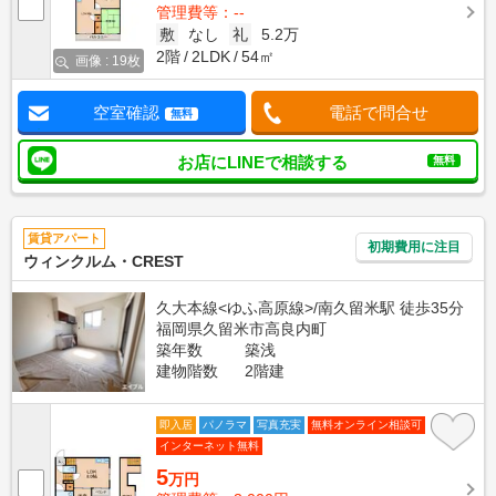
管理費等：--
敷
なし
礼
5.2万
2階
2LDK
54㎡
画像 : 19枚
空室確認
電話で問合せ
無料
お店にLINEで相談する
無料
賃貸アパート
初期費用に注目
ウィンクルム・CREST
久大本線<ゆふ高原線>/南久留米駅 徒歩35分
福岡県久留米市高良内町
築年数
築浅
建物階数
2階建
即入居
パノラマ
写真充実
無料オンライン相談可
インターネット無料
5
万円