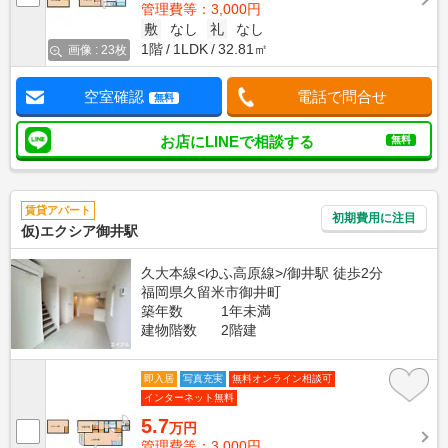
管理費等：3,000円
敷
なし
礼
なし
1階
1LDK
32.81㎡
画像 : 23枚
空室確認
電話で問合せ
無料
お店にLINEで相談する
無料
賃貸アパート
初期費用に注目
仮)エクシア御井駅
久大本線<ゆふ高原線>/御井駅 徒歩2分
福岡県久留米市御井町
築年数
1年未満
建物階数
2階建
即入居
写真充実
無料オンライン相談可
インターネット無料
5.7
万円
管理費等：3,000円