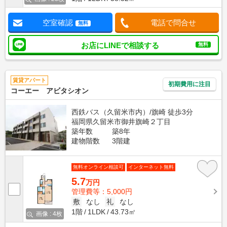
空室確認
電話で問合せ
無料
お店にLINEで相談する
無料
賃貸アパート
初期費用に注目
コーエー アビタシオン
西鉄バス（久留米市内）/旗崎 徒歩3分
福岡県久留米市御井旗崎２丁目
築年数
築8年
建物階数
3階建
無料オンライン相談可
インターネット無料
5.7
万円
管理費等：5,000円
敷
なし
礼
なし
1階
1LDK
43.73㎡
画像 : 4枚