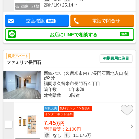
2階
1K
25.14㎡
画像 : 21枚
空室確認
電話で問合せ
無料
お店にLINEで相談する
無料
賃貸アパート
初期費用に注目
ファミリア長門石
西鉄バス（久留米市内）/長門石団地入口 徒
歩3分
福岡県久留米市長門石４丁目
築年数
1年未満
建物階数
3階建
写真充実
無料オンライン相談可
インターネット無料
7.45
万円
管理費等：2,100円
敷
なし
礼
11.175万