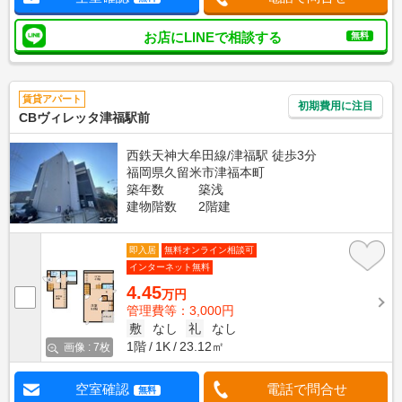
お店にLINEで相談する
無料
賃貸アパート
初期費用に注目
CBヴィレッタ津福駅前
西鉄天神大牟田線/津福駅 徒歩3分
福岡県久留米市津福本町
築年数
築浅
建物階数
2階建
即入居
無料オンライン相談可
インターネット無料
4.45
万円
管理費等：3,000円
敷
なし
礼
なし
1階
1K
23.12㎡
画像 : 7枚
空室確認
電話で問合せ
無料