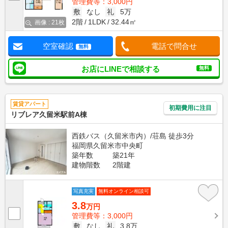
管理費等：3,000円
敷
なし
礼
5万
2階
1LDK
32.44㎡
画像 : 21枚
空室確認
電話で問合せ
無料
お店にLINEで相談する
無料
賃貸アパート
初期費用に注目
リブレア久留米駅前A棟
西鉄バス（久留米市内）/荘島 徒歩3分
福岡県久留米市中央町
築年数
築21年
建物階数
2階建
写真充実
無料オンライン相談可
3.8
万円
管理費等：3,000円
敷
なし
礼
3.8万