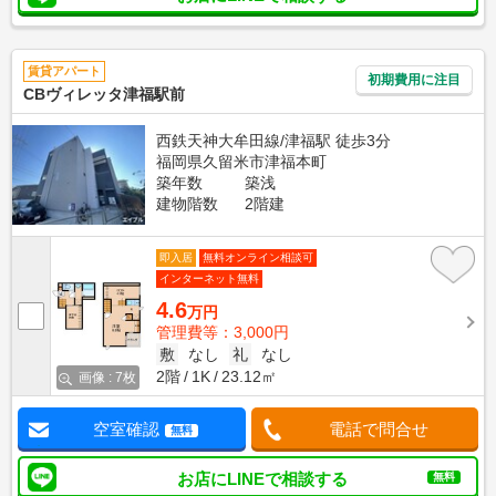
賃貸アパート
初期費用に注目
CBヴィレッタ津福駅前
西鉄天神大牟田線/津福駅 徒歩3分
福岡県久留米市津福本町
築年数
築浅
建物階数
2階建
即入居
無料オンライン相談可
インターネット無料
4.6
万円
管理費等：3,000円
敷
なし
礼
なし
2階
1K
23.12㎡
画像 : 7枚
空室確認
電話で問合せ
無料
お店にLINEで相談する
無料