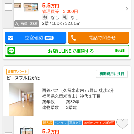
5.5
万円
管理費等：3,000円
敷
なし
礼
なし
2階
1LDK
32.81㎡
画像 : 23枚
空室確認
電話で問合せ
無料
お店にLINEで相談する
無料
賃貸アパート
初期費用に注目
ピ－スフルおがた
西鉄バス（久留米市内）/野口 徒歩2分
福岡県久留米市山川神代１丁目
築年数
築32年
建物階数
3階建
即入居
パノラマ
写真充実
無料オンライン相談可
5.2
万円