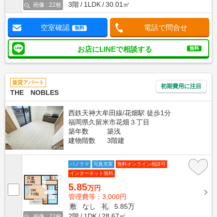
3階
1LDK
30.01㎡
画像 : 22枚
空室確認
電話で問合せ
無料
お店にLINEで相談する
無料
賃貸アパート
初期費用に注目
THE NOBLES
西鉄天神大牟田線/花畑駅 徒歩1分
福岡県久留米市花畑３丁目
築年数
築浅
建物階数
3階建
パノラマ
写真充実
無料オンライン相談可
インターネット無料
5.85
万円
管理費等：3,000円
敷
なし
礼
5.85万
2階
1DK
28.67㎡
画像 : 22枚