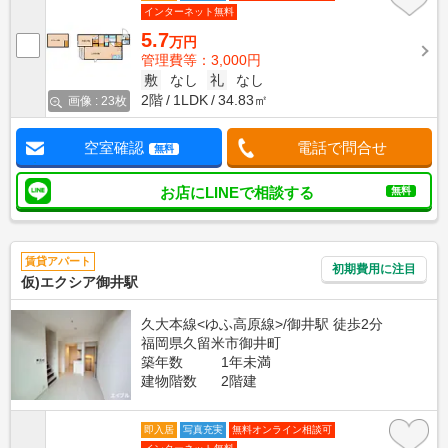
インターネット無料
5.7
万円
管理費等：3,000円
敷
なし
礼
なし
2階
1LDK
34.83㎡
画像 : 23枚
空室確認
電話で問合せ
無料
お店にLINEで相談する
無料
賃貸アパート
初期費用に注目
仮)エクシア御井駅
久大本線<ゆふ高原線>/御井駅 徒歩2分
福岡県久留米市御井町
築年数
1年未満
建物階数
2階建
即入居
写真充実
無料オンライン相談可