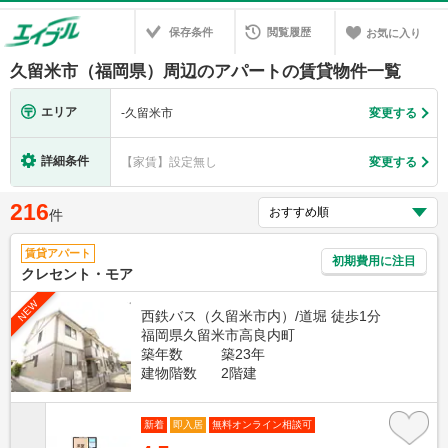
保存条件
閲覧履歴
お気に入り
久留米市（福岡県）周辺のアパートの賃貸物件一覧
エリア
-
久留米市
変更する
詳細条件
【家賃】設定無し
変更する
216
件
賃貸アパート
初期費用に注目
クレセント・モア
NEW
西鉄バス（久留米市内）/道堀 徒歩1分
福岡県久留米市高良内町
築年数
築23年
建物階数
2階建
新着
即入居
無料オンライン相談可