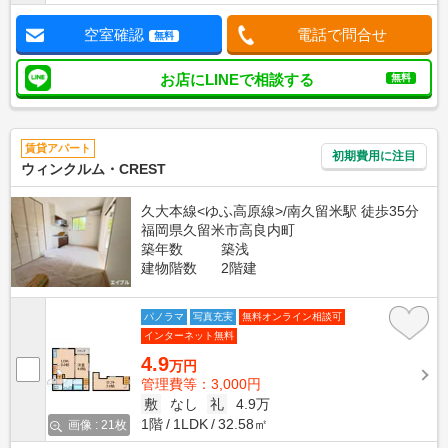
空室確認
電話で問合せ
無料
お店にLINEで相談する
無料
賃貸アパート
初期費用に注目
ウィンクルム・CREST
久大本線<ゆふ高原線>/南久留米駅 徒歩35分
福岡県久留米市高良内町
築年数
築浅
建物階数
2階建
パノラマ
写真充実
無料オンライン相談可
インターネット無料
4.9
万円
管理費等：3,000円
敷
なし
礼
4.9万
1階
1LDK
32.58㎡
画像 : 21枚