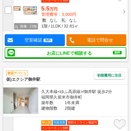
インターネット無料
5.5
万円
管理費等：3,000円
敷
なし
礼
なし
1階
1LDK
32.81㎡
画像 : 23枚
空室確認
電話で問合せ
無料
お店にLINEで相談する
無料
賃貸アパート
初期費用に注目
仮)エクシア御井駅
久大本線<ゆふ高原線>/御井駅 徒歩2分
福岡県久留米市御井町
築年数
1年未満
建物階数
2階建
即入居
写真充実
無料オンライン相談可
インターネット無料