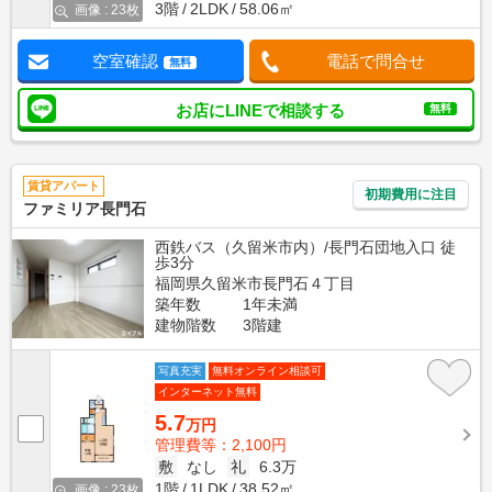
3階
2LDK
58.06㎡
画像 : 23枚
空室確認
電話で問合せ
無料
お店にLINEで相談する
無料
賃貸アパート
初期費用に注目
ファミリア長門石
西鉄バス（久留米市内）/長門石団地入口 徒
歩3分
福岡県久留米市長門石４丁目
築年数
1年未満
建物階数
3階建
写真充実
無料オンライン相談可
インターネット無料
5.7
万円
管理費等：2,100円
敷
なし
礼
6.3万
1階
1LDK
38.52㎡
画像 : 23枚