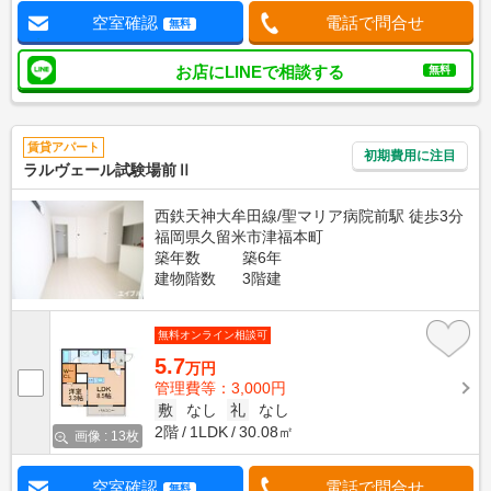
空室確認
電話で問合せ
無料
お店にLINEで相談する
無料
賃貸アパート
初期費用に注目
ラルヴェール試験場前Ⅱ
西鉄天神大牟田線/聖マリア病院前駅 徒歩3分
福岡県久留米市津福本町
築年数
築6年
建物階数
3階建
無料オンライン相談可
5.7
万円
管理費等：3,000円
敷
なし
礼
なし
2階
1LDK
30.08㎡
画像 : 13枚
空室確認
電話で問合せ
無料