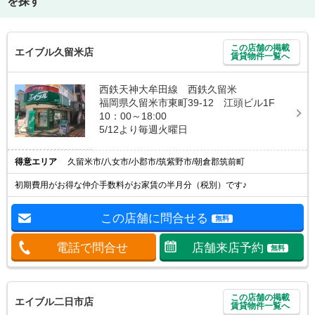
を探す
この店舗の掲載
エイブル久留米店
賃貸物件一覧へ
西鉄天神大牟田線 西鉄久留米
福岡県久留米市東町39-12 江頭ビル1F
10：00～18:00
5/12より毎週火曜日
得意エリア
久留米市/八女市/小郡市/筑紫野市/朝倉郡筑前町
初期費用がお得な仲介手数料がお家賃の半月分（税別）です♪
この店舗に問合せる
無料
電話で問合せ
店舗来店予約
無料
この店舗の掲載
エイブル二日市店
賃貸物件一覧へ