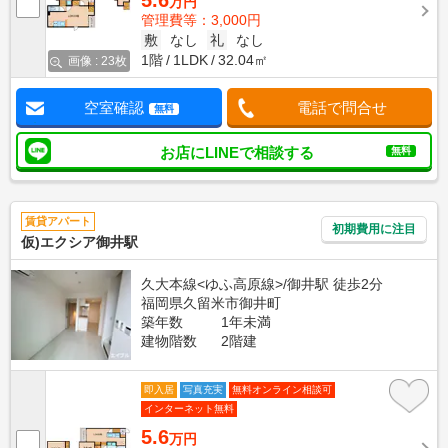
5.6
万円
管理費等：3,000円
敷
なし
礼
なし
1階
1LDK
32.04㎡
画像 : 23枚
空室確認
電話で問合せ
無料
お店にLINEで相談する
無料
賃貸アパート
初期費用に注目
仮)エクシア御井駅
久大本線<ゆふ高原線>/御井駅 徒歩2分
福岡県久留米市御井町
築年数
1年未満
建物階数
2階建
即入居
写真充実
無料オンライン相談可
インターネット無料
5.6
万円