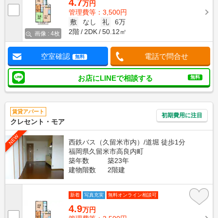
4.7
万円
管理費等：3,500円
敷
なし
礼
6万
2階
2DK
50.12㎡
画像 : 4枚
空室確認
電話で問合せ
無料
お店にLINEで相談する
無料
賃貸アパート
初期費用に注目
クレセント・モア
NEW
西鉄バス（久留米市内）/道堀 徒歩1分
福岡県久留米市高良内町
築年数
築23年
建物階数
2階建
新着
写真充実
無料オンライン相談可
4.9
万円