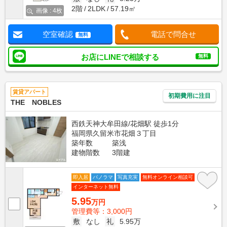
2階
2LDK
57.19㎡
画像 : 4枚
空室確認
電話で問合せ
無料
お店にLINEで相談する
無料
賃貸アパート
初期費用に注目
THE NOBLES
西鉄天神大牟田線/花畑駅 徒歩1分
福岡県久留米市花畑３丁目
築年数
築浅
建物階数
3階建
即入居
パノラマ
写真充実
無料オンライン相談可
インターネット無料
5.95
万円
管理費等：3,000円
敷
なし
礼
5.95万