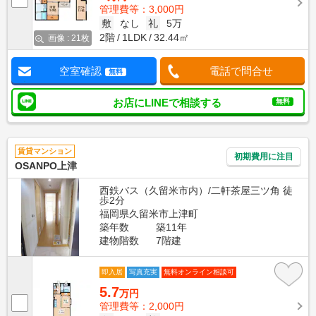
管理費等：3,000円
敷
なし
礼
5万
2階
1LDK
32.44㎡
画像 : 21枚
空室確認
電話で問合せ
無料
お店にLINEで相談する
無料
賃貸マンション
初期費用に注目
OSANPO上津
西鉄バス（久留米市内）/二軒茶屋三ツ角 徒
歩2分
福岡県久留米市上津町
築年数
築11年
建物階数
7階建
即入居
写真充実
無料オンライン相談可
5.7
万円
管理費等：2,000円