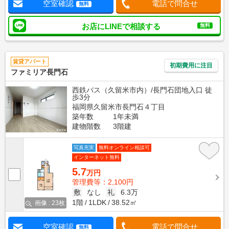
空室確認
電話で問合せ
無料
お店にLINEで相談する
無料
賃貸アパート
初期費用に注目
ファミリア長門石
西鉄バス（久留米市内）/長門石団地入口 徒
歩3分
福岡県久留米市長門石４丁目
築年数
1年未満
建物階数
3階建
写真充実
無料オンライン相談可
インターネット無料
5.7
万円
管理費等：2,100円
敷
なし
礼
6.3万
1階
1LDK
38.52㎡
画像 : 23枚
空室確認
電話で問合せ
無料