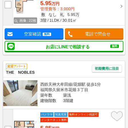
5.95
万円
管理費等：3,000円
敷
なし
礼
5.95万
3階
1LDK
30.01㎡
画像 : 22枚
空室確認
電話で問合せ
無料
お店にLINEで相談する
無料
賃貸アパート
初期費用に注目
THE NOBLES
西鉄天神大牟田線/花畑駅 徒歩1分
福岡県久留米市花畑３丁目
築年数
築浅
建物階数
3階建
パノラマ
写真充実
無料オンライン相談可
インターネット無料