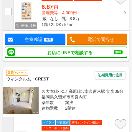
6.8
万円
管理費等：4,000円
敷
なし
礼
6.8万
1階
2LDK
54㎡
画像 : 1枚
空室確認
電話で問合せ
無料
お店にLINEで相談する
無料
賃貸アパート
初期費用に注目
ウィンクルム・CREST
久大本線<ゆふ高原線>/南久留米駅 徒歩35分
福岡県久留米市高良内町
築年数
築浅
建物階数
2階建
パノラマ
写真充実
無料オンライン相談可
インターネット無料