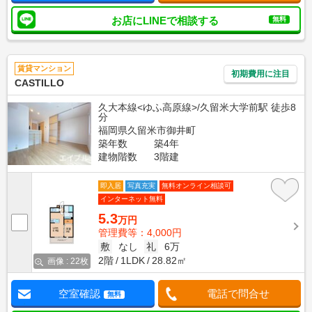
お店にLINEで相談する
無料
賃貸マンション
初期費用に注目
CASTILLO
久大本線<ゆふ高原線>/久留米大学前駅 徒歩8
分
福岡県久留米市御井町
築年数
築4年
建物階数
3階建
即入居
写真充実
無料オンライン相談可
インターネット無料
5.3
万円
管理費等：4,000円
敷
なし
礼
6万
2階
1LDK
28.82㎡
画像 : 22枚
空室確認
電話で問合せ
無料