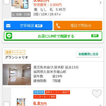
5.85
万円
管理費等：3,000円
敷
なし
礼
5.85万
2階
1DK
28.67㎡
画像 : 22枚
空室確認
電話で問合せ
無料
お店にLINEで相談する
無料
賃貸マンション
初期費用に注目
グランシャリオ
鹿児島本線/久留米駅 徒歩13分
福岡県久留米市篠山町
築年数
築19年
建物階数
7階建
写真充実
無料オンライン相談可
インターネット無料
6.8
万円