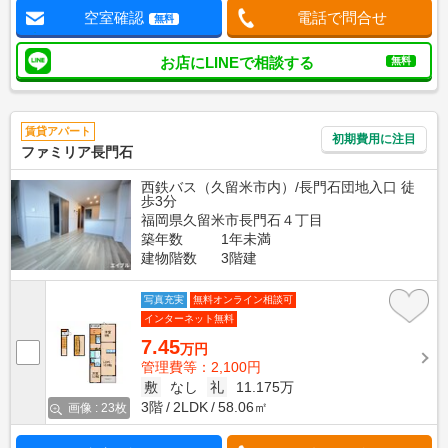
空室確認
電話で問合せ
無料
お店にLINEで相談する
無料
賃貸アパート
初期費用に注目
ファミリア長門石
西鉄バス（久留米市内）/長門石団地入口 徒
歩3分
福岡県久留米市長門石４丁目
築年数
1年未満
建物階数
3階建
写真充実
無料オンライン相談可
インターネット無料
7.45
万円
管理費等：2,100円
敷
なし
礼
11.175万
3階
2LDK
58.06㎡
画像 : 23枚