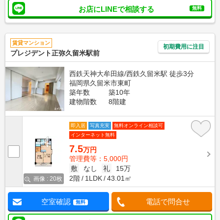
お店にLINEで相談する
無料
賃貸マンション
初期費用に注目
プレジデント正弥久留米駅前
西鉄天神大牟田線/西鉄久留米駅 徒歩3分
福岡県久留米市東町
築年数
築10年
建物階数
8階建
即入居
写真充実
無料オンライン相談可
インターネット無料
7.5
万円
管理費等：5,000円
敷
なし
礼
15万
2階
1LDK
43.01㎡
画像 : 20枚
空室確認
電話で問合せ
無料