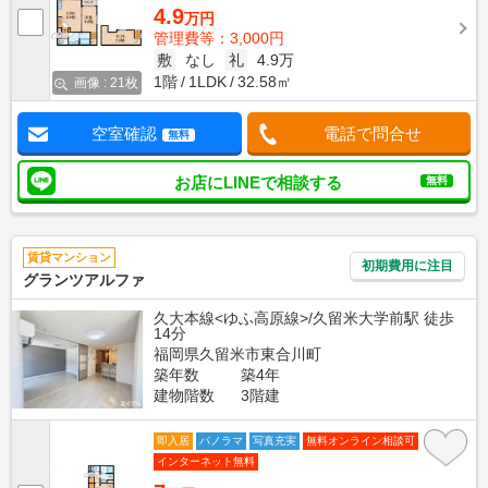
4.9
万円
管理費等：3,000円
敷
なし
礼
4.9万
1階
1LDK
32.58㎡
画像 : 21枚
空室確認
電話で問合せ
無料
お店にLINEで相談する
無料
賃貸マンション
初期費用に注目
グランツアルファ
久大本線<ゆふ高原線>/久留米大学前駅 徒歩
14分
福岡県久留米市東合川町
築年数
築4年
建物階数
3階建
即入居
パノラマ
写真充実
無料オンライン相談可
インターネット無料