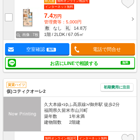
即入居
無料オンライン相談可
インターネット無料
7.4
万円
管理費等：5,000円
敷
なし
礼
14.8万
1階
2LDK
67.05㎡
画像 : 7枚
空室確認
電話で問合せ
無料
お店にLINEで相談する
無料
賃貸ハイツ
初期費用に注目
仮)コティクオーレ2
久大本線<ゆふ高原線>/御井駅 徒歩2分
福岡県久留米市山川町
築年数
1年未満
建物階数
2階建
無料オンライン相談可
インターネット無料