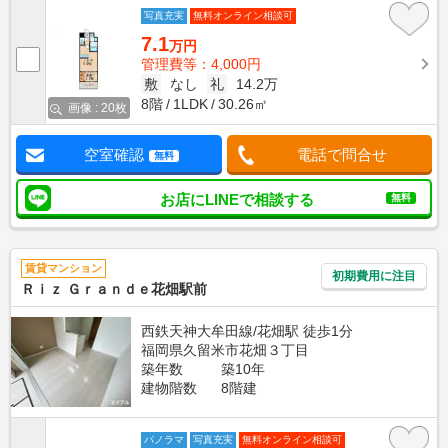
写真充実
無料オンライン相談可
7.1
万円
管理費等：4,000円
敷
なし
礼
14.2万
8階
1LDK
30.26㎡
画像 : 20枚
空室確認
電話で問合せ
無料
お店にLINEで相談する
無料
賃貸マンション
初期費用に注目
Ｒｉｚ Ｇｒａｎｄｅ花畑駅前
西鉄天神大牟田線/花畑駅 徒歩1分
福岡県久留米市花畑３丁目
築年数
築10年
建物階数
8階建
パノラマ
写真充実
無料オンライン相談可