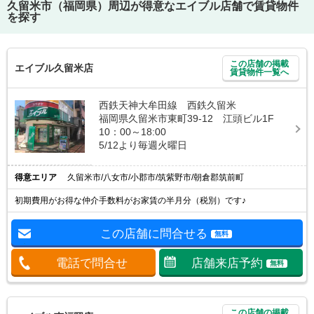
久留米市（福岡県）
周辺が得意なエイブル店舗で賃貸物件
を探す
この店舗の掲載
エイブル久留米店
賃貸物件一覧へ
西鉄天神大牟田線 西鉄久留米
福岡県久留米市東町39-12 江頭ビル1F
10：00～18:00
5/12より毎週火曜日
得意エリア
久留米市/八女市/小郡市/筑紫野市/朝倉郡筑前町
初期費用がお得な仲介手数料がお家賃の半月分（税別）です♪
この店舗に問合せる
無料
電話で問合せ
店舗来店予約
無料
この店舗の掲載