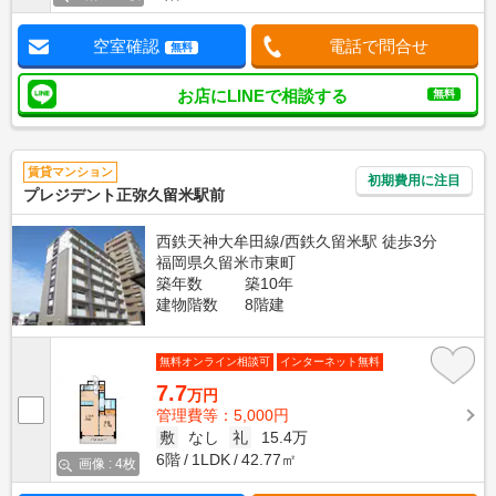
空室確認
電話で問合せ
無料
お店にLINEで相談する
無料
賃貸マンション
初期費用に注目
プレジデント正弥久留米駅前
西鉄天神大牟田線/西鉄久留米駅 徒歩3分
福岡県久留米市東町
築年数
築10年
建物階数
8階建
無料オンライン相談可
インターネット無料
7.7
万円
管理費等：5,000円
敷
なし
礼
15.4万
6階
1LDK
42.77㎡
画像 : 4枚