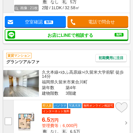
敷
なし
礼
5万
2階
1LDK
32.58㎡
画像 : 21枚
空室確認
電話で問合せ
無料
お店にLINEで相談する
無料
賃貸マンション
初期費用に注目
グランツアルファ
久大本線<ゆふ高原線>/久留米大学前駅 徒歩
14分
福岡県久留米市東合川町
築年数
築4年
建物階数
3階建
即入居
パノラマ
写真充実
無料オンライン相談可
インターネット無料
6.5
万円
管理費等：6,000円
敷
なし
礼
6.5万