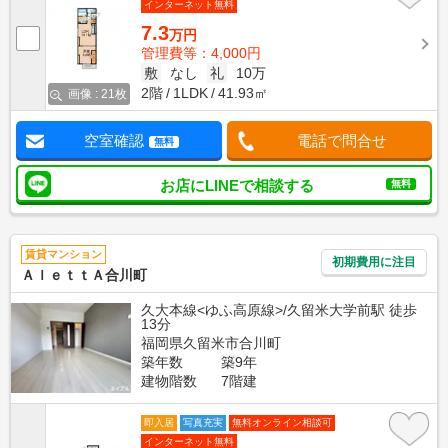
インターネット無料
7.3
万円
管理費等：4,000円
敷
なし
礼
10万
2階
1LDK
41.93㎡
画像 : 21枚
空室確認
電話で問合せ
無料
お店にLINEで相談する
無料
賃貸マンション
初期費用に注目
ＡｌｅｔｔＡ合川町
久大本線<ゆふ高原線>/久留米大学前駅 徒歩
13分
福岡県久留米市合川町
築年数
築9年
建物階数
7階建
即入居
写真充実
無料オンライン相談可
インターネット無料