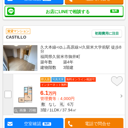
お店にLINEで相談する
無料
賃貸マンション
初期費用に注目
CASTILLO
久大本線<ゆふ高原線>/久留米大学前駅 徒歩8
分
福岡県久留米市御井町
築年数
築4年
建物階数
3階建
即入居
写真充実
無料オンライン相談可
インターネット無料
6.1
万円
管理費等：4,000円
敷
なし
礼
6万
3階
1LDK
37.94㎡
画像 : 20枚
空室確認
電話で問合せ
無料