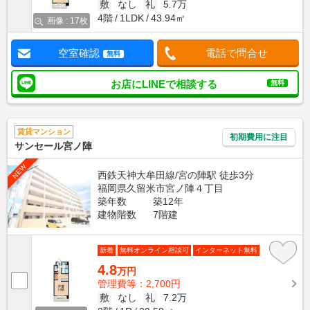
敷
なし
礼
5.7万
4階
1LDK
43.94㎡
画像 : 17枚
空室確認
電話で問合せ
無料
お店にLINEで相談する
無料
賃貸マンション
初期費用に注目
サンセール宮ノ陣
NEW
西鉄天神大牟田線/宮の陣駅 徒歩3分
福岡県久留米市宮ノ陣４丁目
築年数
築12年
建物階数
7階建
新着
無料オンライン相談可
インターネット無料
4.8
万円
管理費等：2,700円
敷
なし
礼
7.2万