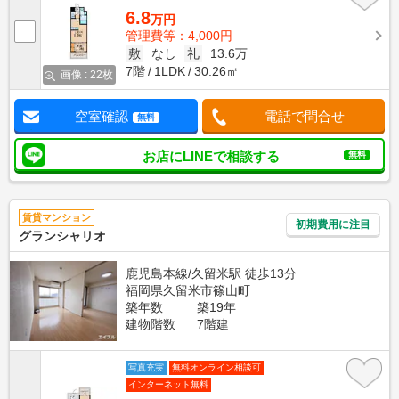
6.8
万円
管理費等：4,000円
敷
なし
礼
13.6万
7階
1LDK
30.26㎡
画像 : 22枚
空室確認
電話で問合せ
無料
お店にLINEで相談する
無料
賃貸マンション
初期費用に注目
グランシャリオ
鹿児島本線/久留米駅 徒歩13分
福岡県久留米市篠山町
築年数
築19年
建物階数
7階建
写真充実
無料オンライン相談可
インターネット無料