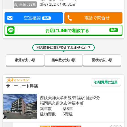
3階
1LDK
40.31㎡
画像 : 23枚
空室確認
電話で問合せ
無料
お店にLINEで相談する
無料
別の順番に並び替えてみませんか？
家賃が安い順
築年数が浅い順
面積が広い順
賃貸マンション
初期費用に注目
サニーコート津福
西鉄天神大牟田線/津福駅 徒歩2分
福岡県久留米市津福本町
築年数
築8年
建物階数
5階建