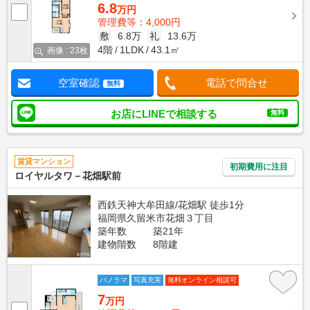
6.8
万円
管理費等：4,000円
敷
6.8万
礼
13.6万
4階
1LDK
43.1㎡
画像 : 23枚
空室確認
電話で問合せ
無料
お店にLINEで相談する
無料
賃貸マンション
初期費用に注目
ロイヤルタワ－花畑駅前
西鉄天神大牟田線/花畑駅 徒歩1分
福岡県久留米市花畑３丁目
築年数
築21年
建物階数
8階建
パノラマ
写真充実
無料オンライン相談可
7
万円