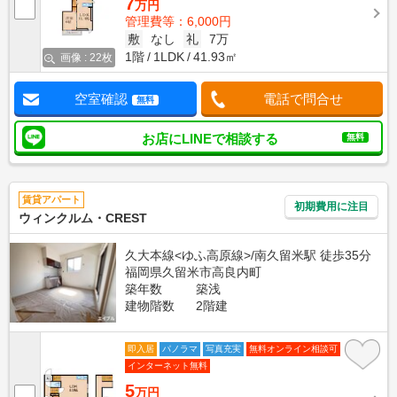
7
万円
管理費等：6,000円
敷
なし
礼
7万
1階
1LDK
41.93㎡
画像 : 22枚
空室確認
電話で問合せ
無料
お店にLINEで相談する
無料
賃貸アパート
初期費用に注目
ウィンクルム・CREST
久大本線<ゆふ高原線>/南久留米駅 徒歩35分
福岡県久留米市高良内町
築年数
築浅
建物階数
2階建
即入居
パノラマ
写真充実
無料オンライン相談可
インターネット無料
5
万円