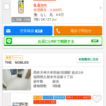
4.6
万円
管理費等：3,000円
敷
なし
礼
4.6万
7階
1K
27.2㎡
画像 : 23枚
空室確認
電話で問合せ
無料
お店にLINEで相談する
無料
賃貸アパート
初期費用に注目
THE NOBLES
西鉄天神大牟田線/花畑駅 徒歩1分
福岡県久留米市花畑３丁目
築年数
築浅
建物階数
3階建
即入居
パノラマ
写真充実
無料オンライン相談可
インターネット無料