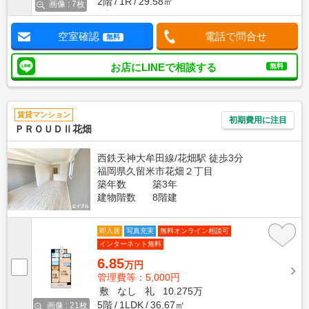
2階
1R
29.58㎡
画像 : 7枚
空室確認
電話で問合せ
無料
お店にLINEで相談する
無料
賃貸マンション
初期費用に注目
ＰＲＯＵＤⅡ花畑
西鉄天神大牟田線/花畑駅 徒歩3分
福岡県久留米市花畑２丁目
築年数
築3年
建物階数
8階建
即入居
写真充実
無料オンライン相談可
インターネット無料
6.85
万円
管理費等：5,000円
敷
なし
礼
10.275万
5階
1LDK
36.67㎡
画像 : 21枚