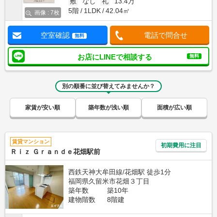
敷
なし
礼
13.4万
5階
1LDK
42.04㎡
画像 : 7枚
空室確認
電話で問合せ
無料
お店にLINEで相談する
無料
別の順番に並び替えてみませんか？
家賃が安い順
築年数が浅い順
面積が広い順
賃貸マンション
初期費用に注目
Ｒｉｚ Ｇｒａｎｄｅ花畑駅前
西鉄天神大牟田線/花畑駅 徒歩1分
福岡県久留米市花畑３丁目
築年数
築10年
建物階数
8階建