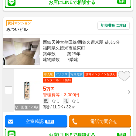
お店にLINEで相談する
無料
賃貸マンション
初期費用に注目
みついビル
西鉄天神大牟田線/西鉄久留米駅 徒歩3分
福岡県久留米市通東町
築年数
築25年
建物階数
7階建
即入居
パノラマ
写真充実
無料オンライン相談可
インターネット無料
5
万円
管理費等：3,000円
敷
なし
礼
なし
3階
1LDK
32㎡
画像 : 23枚
空室確認
電話で問合せ
無料
お店にLINEで相談する
無料