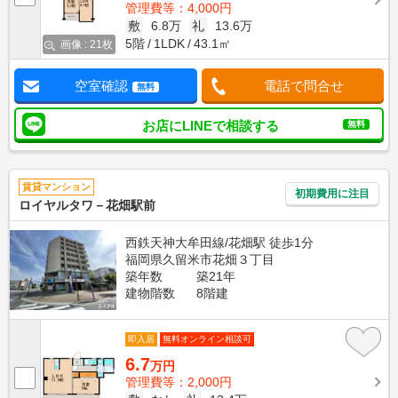
管理費等：4,000円
敷
6.8万
礼
13.6万
5階
1LDK
43.1㎡
画像 : 21枚
空室確認
電話で問合せ
無料
お店にLINEで相談する
無料
賃貸マンション
初期費用に注目
ロイヤルタワ－花畑駅前
西鉄天神大牟田線/花畑駅 徒歩1分
福岡県久留米市花畑３丁目
築年数
築21年
建物階数
8階建
即入居
無料オンライン相談可
6.7
万円
管理費等：2,000円