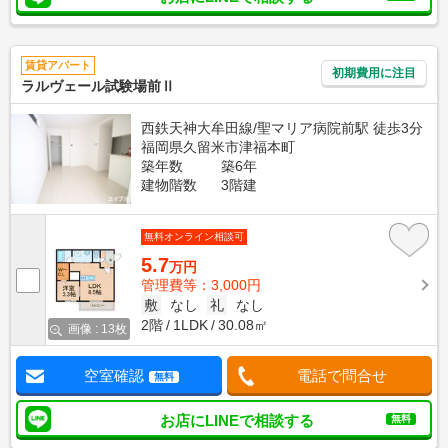
賃貸アパート
初期費用に注目
ラルヴェール試験場前Ⅱ
西鉄天神大牟田線/聖マリア病院前駅 徒歩3分
福岡県久留米市津福本町
築年数
築6年
建物階数
3階建
無料オンライン相談可
5.7
万円
管理費等：3,000円
敷
なし
礼
なし
2階
1LDK
30.08㎡
画像 : 13枚
空室確認
電話で問合せ
無料
お店にLINEで相談する
無料