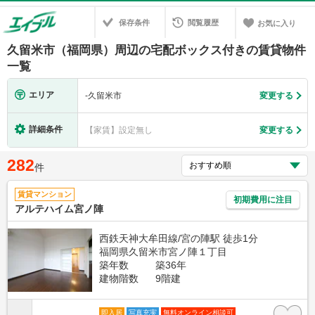
保存条件
閲覧履歴
お気に入り
久留米市（福岡県）周辺の宅配ボックス付きの賃貸物件
一覧
エリア
-
久留米市
変更する
詳細条件
【家賃】設定無し
変更する
282
件
賃貸マンション
初期費用に注目
アルテハイム宮ノ陣
西鉄天神大牟田線/宮の陣駅 徒歩1分
福岡県久留米市宮ノ陣１丁目
築年数
築36年
建物階数
9階建
即入居
写真充実
無料オンライン相談可