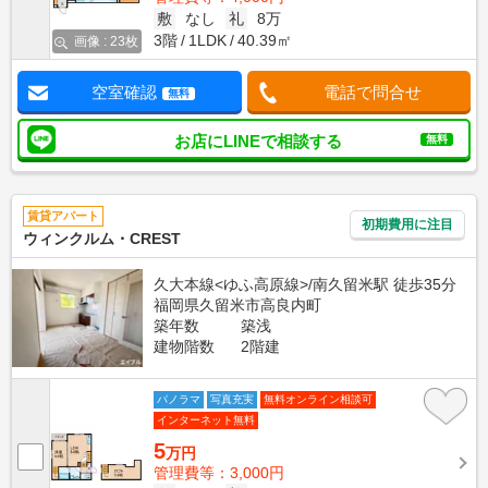
敷
なし
礼
8万
3階
1LDK
40.39㎡
画像 : 23枚
空室確認
電話で問合せ
無料
お店にLINEで相談する
無料
賃貸アパート
初期費用に注目
ウィンクルム・CREST
久大本線<ゆふ高原線>/南久留米駅 徒歩35分
福岡県久留米市高良内町
築年数
築浅
建物階数
2階建
パノラマ
写真充実
無料オンライン相談可
インターネット無料
5
万円
管理費等：3,000円