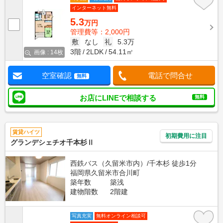
インターネット無料
5.3
万円
管理費等：2,000円
敷
なし
礼
5.3万
3階
2LDK
54.11㎡
画像 : 14枚
空室確認
電話で問合せ
無料
お店にLINEで相談する
無料
賃貸ハイツ
初期費用に注目
グランデシェチオ千本杉Ⅱ
西鉄バス（久留米市内）/千本杉 徒歩1分
福岡県久留米市合川町
築年数
築浅
建物階数
2階建
写真充実
無料オンライン相談可