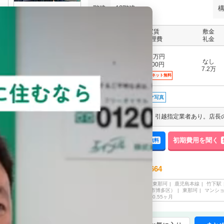
階建
13階建
家賃
敷金
階
管理費
礼金
7.2
万円
なし
5,000円
8階
7.2万
インターネット無料
写真充実
360°パノラマ写真
来店予約する
空室確認する
初期費用を聞く
無料
無料
エイブル 博多駅前店
092-481-0664
電話でのご予約・お問合せ
福岡市博多区
東那珂
鹿児島本線
竹下駅
西鉄バス（福岡市博多区）
東那珂
マンシ
情報登録日
2026/08/03
オートロック
0.55ヶ月