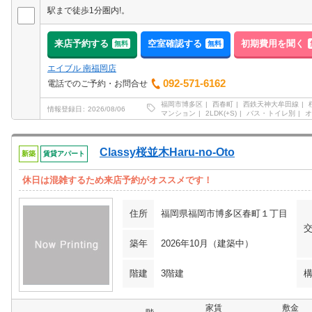
駅まで徒歩1分圏内!。
来店予約する
空室確認する
初期費用を聞く
無料
無料
エイブル 南福岡店
092-571-6162
電話でのご予約・お問合せ
福岡市博多区
西春町
西鉄天神大牟田線
情報登録日
2026/08/06
マンション
2LDK(+S)
バス・トイレ別
オ
Classy桜並木Haru-no-Oto
新築
賃貸アパート
休日は混雑するため来店予約がオススメです！
住所
福岡県福岡市博多区春町１丁目
築年
2026年10月（建築中）
階建
3階建
家賃
敷金