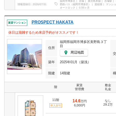
福岡市博多区
吉塚
鹿児島本線
吉塚駅
西鉄バス（福岡市博多区）
道頓堀
マンシ
情報登録日
2026/07/31
オートロック
0.55ヶ月
PROSPECT HAKATA
賃貸マンション
休日は混雑するため来店予約がオススメです！
福岡県福岡市博多区美野島３丁
目
住所
周辺地図
築年
2025年01月（築浅）
階建
14階建
家賃
敷金
階
管理費
礼金
11階
14.6
なし
万円
29.2万
6,000円
即入居可