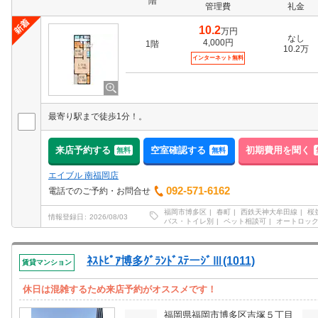
階
管理費
礼金
10.2
万円
なし
4,000円
1階
10.2万
インターネット無料
最寄り駅まで徒歩1分！。
来店予約する
空室確認する
初期費用を聞く
無料
無料
エイブル 南福岡店
092-571-6162
電話でのご予約・お問合せ
福岡市博多区
春町
西鉄天神大牟田線
桜
情報登録日
2026/08/03
バス・トイレ別
ペット相談可
オートロッ
ﾈｽﾄﾋﾟｱ博多ｸﾞﾗﾝﾄﾞｽﾃーｼﾞⅢ(1011)
賃貸マンション
休日は混雑するため来店予約がオススメです！
福岡県福岡市博多区吉塚５丁目