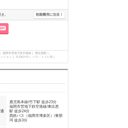
付き。
初期費用に注目！
無料
福岡市営地下鉄空港線
東比恵駅
マンション
2LDK(+S)
バス・トイレ別
鹿児島本線/竹下駅 徒歩23分
福岡市営地下鉄空港線/東比恵
交通
駅 徒歩24分
西鉄バス（福岡市博多区）/東那
珂 徒歩3分