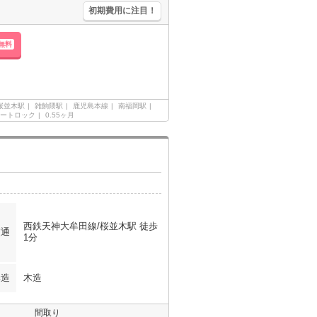
初期費用に注目！
無料
桜並木駅
雑餉隈駅
鹿児島本線
南福岡駅
ートロック
0.55ヶ月
西鉄天神大牟田線/桜並木駅 徒歩
交通
1分
構造
木造
間取り