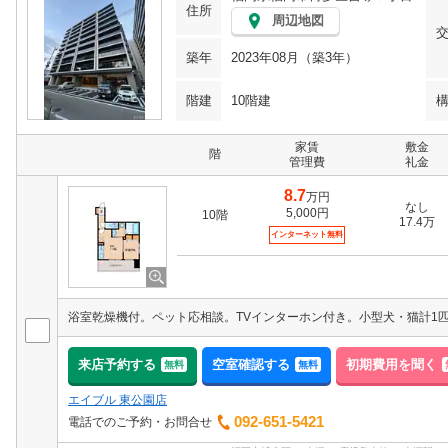
住所
周辺地図
築年
2023年08月（築3年）
階建
10階建
家賃
敷金
階
管理費
礼金
8.7
万円
なし
5,000円
10階
17.4万
インターネット無料
浴室乾燥機付。ペット応相談。TVインターホン付き。小型犬・猫計1
来店予約する
空室確認する
初期費用を聞く
無料
無料
エイブル 東公園店
092-651-5421
電話でのご予約・お問合せ