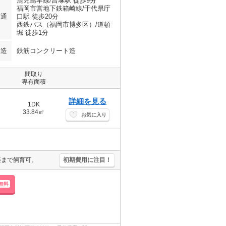
鹿児島本線/吉塚駅 徒歩9分
福岡市営地下鉄箱崎線/千代県庁
交通
口駅 徒歩20分
西鉄バス（福岡市博多区）/道頓
堀 徒歩1分
構造
鉄筋コンクリート造
間取り
専有面積
詳細を見る
1DK
33.84㎡
お気に入り
匹まで飼育可。
初期費用に注目！
無料