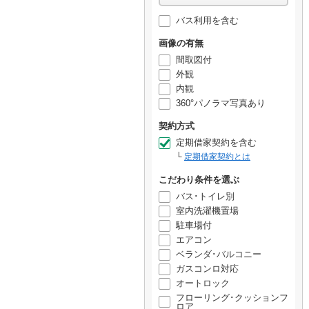
バス利用を含む
画像の有無
間取図付
外観
内観
360°パノラマ写真あり
契約方式
定期借家契約を含む
定期借家契約とは
こだわり条件を選ぶ
バス･トイレ別
室内洗濯機置場
駐車場付
エアコン
ベランダ･バルコニー
ガスコンロ対応
オートロック
フローリング･クッションフ
ロア