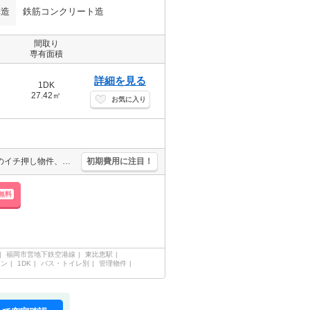
構造
鉄筋コンクリート造
間取り
専有面積
詳細を見る
1DK
27.42㎡
お気に入り
退去時、ルームクリーニング料金38,500円。引越指定業者あり。店長のイチ押し物件、お薦めです。充実した設備が魅力的です。
初期費用に注目！
無料
福岡市営地下鉄空港線
東比恵駅
ョン
1DK
バス・トイレ別
管理物件