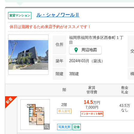
ル・シャノワールⅡ
賃貸マンション
休日は混雑するため来店予約がオススメです！
福岡県福岡市博多区西春町１丁
目
住所
周辺地図
築年
2024年03月（築浅）
階建
3階建
家賃
敷金
階
管理費
礼金
14.5
万円
2階
43.5万
7,000円
なし
即入居可
インターネット無料
写真充実
定借