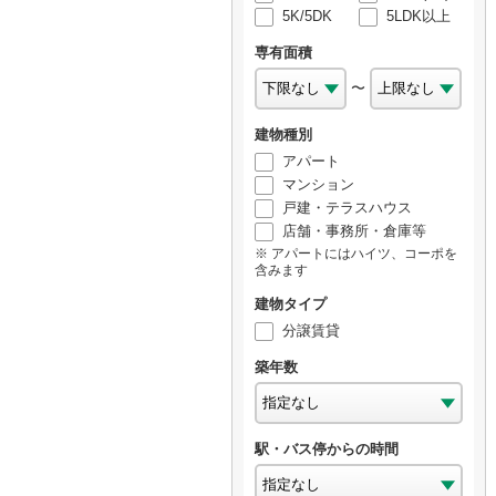
5K/5DK
5LDK以上
専有面積
〜
建物種別
アパート
マンション
戸建・テラスハウス
店舗・事務所・倉庫等
アパートにはハイツ、コーポを
含みます
建物タイプ
分譲賃貸
築年数
駅・バス停からの時間