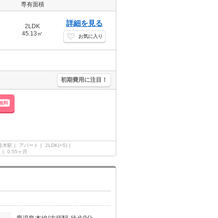
専有面積
詳細を見る
2LDK
45.13㎡
お気に入り
初期費用に注目！
無料
並木駅
アパート
2LDK(+S)
ク
0.55ヶ月