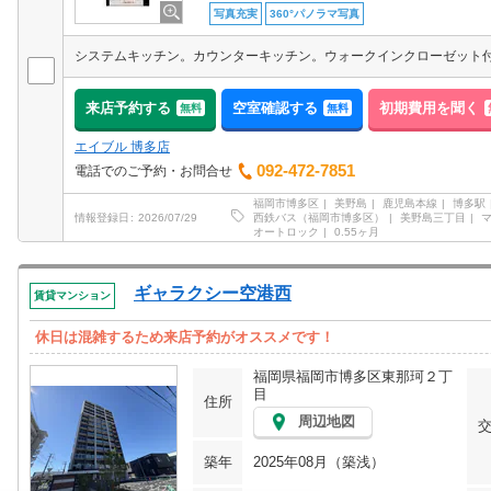
写真充実
360°パノラマ写真
システムキッチン。カウンターキッチン。ウォークインクローゼット
来店予約する
空室確認する
初期費用を聞く
無料
無料
エイブル 博多店
092-472-7851
電話でのご予約・お問合せ
福岡市博多区
美野島
鹿児島本線
博多駅
西鉄バス（福岡市博多区）
美野島三丁目
情報登録日
2026/07/29
オートロック
0.55ヶ月
ギャラクシー空港西
賃貸マンション
休日は混雑するため来店予約がオススメです！
福岡県福岡市博多区東那珂２丁
目
住所
周辺地図
築年
2025年08月（築浅）