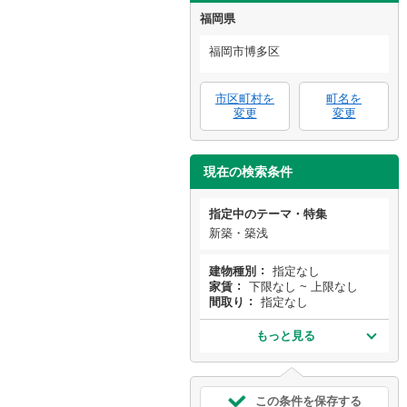
福岡県
福岡市博多区
市区町村を
町名を
変更
変更
現在の検索条件
指定中のテーマ・特集
新築・築浅
建物種別
指定なし
家賃
下限なし ~ 上限なし
間取り
指定なし
もっと見る
この条件を保存する