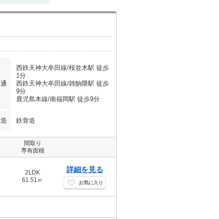
西鉄天神大牟田線/桜並木駅 徒歩
1分
交通
西鉄天神大牟田線/雑餉隈駅 徒歩
9分
鹿児島本線/南福岡駅 徒歩9分
構造
鉄骨造
間取り
専有面積
詳細を見る
2LDK
61.51㎡
お気に入り