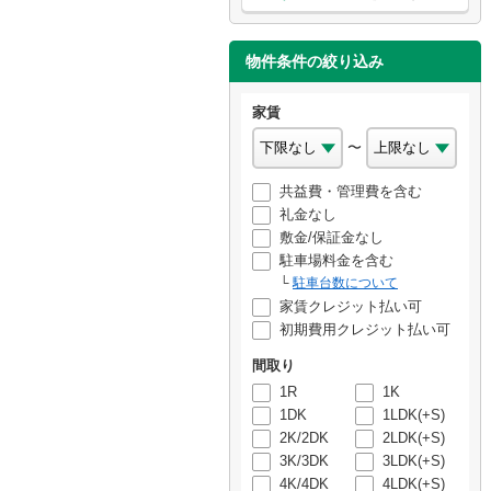
物件条件の絞り込み
家賃
〜
共益費・管理費を含む
礼金なし
敷金/保証金なし
駐車場料金を含む
駐車台数について
家賃クレジット払い可
初期費用クレジット払い可
間取り
1R
1K
1DK
1LDK(+S)
2K/2DK
2LDK(+S)
3K/3DK
3LDK(+S)
4K/4DK
4LDK(+S)