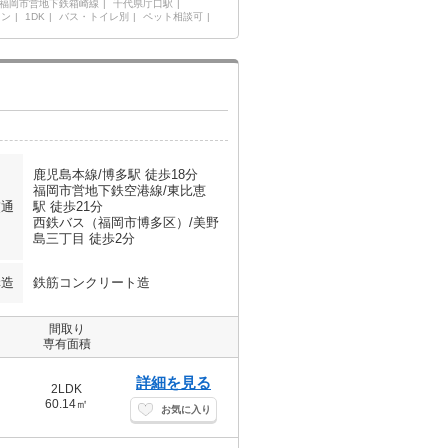
福岡市営地下鉄箱崎線
千代県庁口駅
ョン
1DK
バス・トイレ別
ペット相談可
鹿児島本線/博多駅 徒歩18分
福岡市営地下鉄空港線/東比恵
交通
駅 徒歩21分
西鉄バス（福岡市博多区）/美野
島三丁目 徒歩2分
構造
鉄筋コンクリート造
間取り
専有面積
詳細を見る
2LDK
60.14㎡
お気に入り