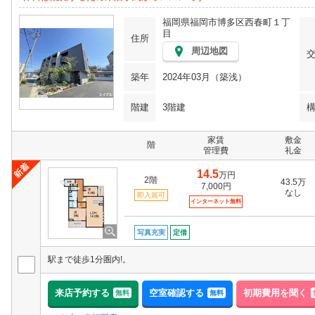
福岡県福岡市博多区西春町１丁
目
住所
周辺地図
築年
2024年03月（築浅）
階建
3階建
家賃
敷金
階
管理費
礼金
14.5
万円
2階
43.5万
7,000円
なし
即入居可
インターネット無料
写真充実
定借
駅まで徒歩1分圏内!。
来店予約する
空室確認する
初期費用を聞く
無料
無料