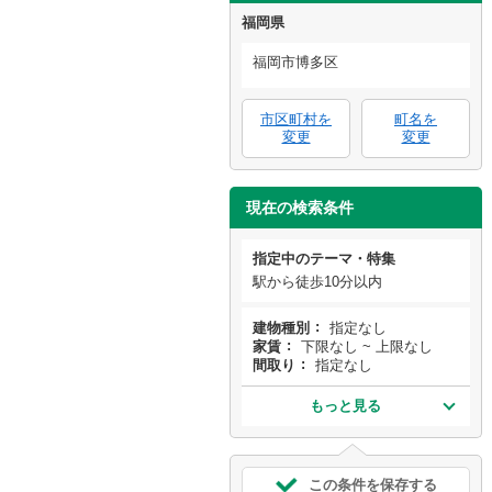
福岡県
福岡市博多区
市区町村を
町名を
変更
変更
現在の検索条件
指定中のテーマ・特集
駅から徒歩10分以内
建物種別
指定なし
家賃
下限なし ~ 上限なし
間取り
指定なし
もっと見る
この条件を保存する