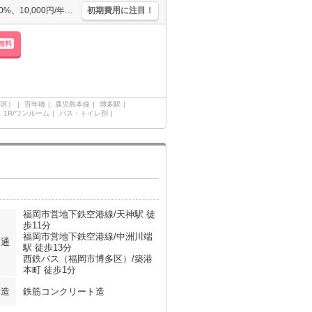
バス・トイレ別。エアコン1基付き。保証会社加入要(月額総支払額の50%、10,000円/年)。保証会社加入要(初回30,000円、月次保証料1%)。
初期費用に注目！
無料
多区）
百年橋
鹿児島本線
博多駅
1R/ワンルーム
バス・トイレ別
福岡市営地下鉄空港線/天神駅 徒
歩11分
福岡市営地下鉄空港線/中洲川端
交通
駅 徒歩13分
西鉄バス（福岡市博多区）/築港
本町 徒歩1分
構造
鉄筋コンクリート造