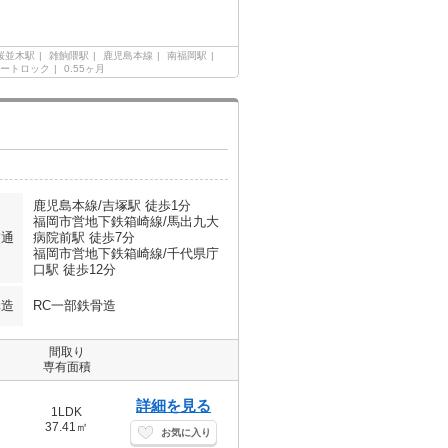
桜並木駅
雑餉隈駅
鹿児島本線
南福岡駅
ートロック
0.55ヶ月
鹿児島本線/吉塚駅 徒歩1分
福岡市営地下鉄箱崎線/馬出九大
交通
病院前駅 徒歩7分
福岡市営地下鉄箱崎線/千代県庁
口駅 徒歩12分
構造
RC一部鉄骨造
間取り
専有面積
詳細を見る
1LDK
37.41㎡
お気に入り