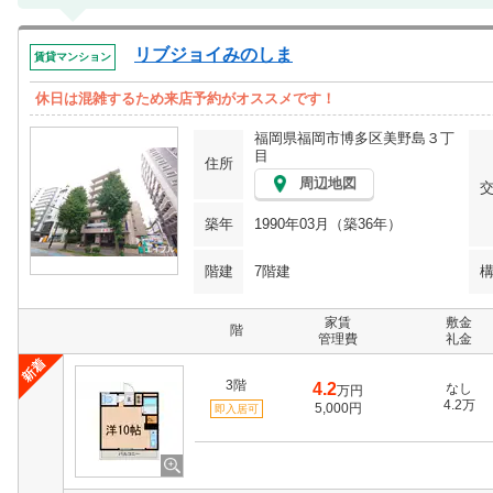
リブジョイみのしま
賃貸マンション
休日は混雑するため来店予約がオススメです！
福岡県福岡市博多区美野島３丁
目
住所
周辺地図
築年
1990年03月（築36年）
階建
7階建
家賃
敷金
階
管理費
礼金
3階
4.2
なし
万円
4.2万
5,000円
即入居可