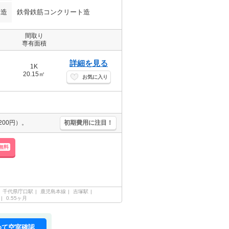
構造
鉄骨鉄筋コンクリート造
間取り
専有面積
詳細を見る
1K
20.15㎡
お気に入り
00円）。
初期費用に注目！
無料
千代県庁口駅
鹿児島本線
吉塚駅
0.55ヶ月
めて空室確認