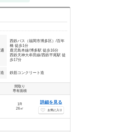
西鉄バス（福岡市博多区）/百年
橋 徒歩1分
交通
鹿児島本線/博多駅 徒歩16分
西鉄天神大牟田線/西鉄平尾駅 徒
歩17分
構造
鉄筋コンクリート造
間取り
専有面積
詳細を見る
1R
26㎡
お気に入り