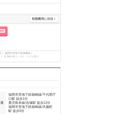
初期費用に注目！
無料
駅
福岡市営地下鉄箱崎線
ン
1LDK(+S)
バス・トイレ別
福岡市営地下鉄箱崎線/千代県庁
口駅 徒歩1分
交通
鹿児島本線/吉塚駅 徒歩12分
福岡市営地下鉄箱崎線/呉服町
駅 徒歩9分