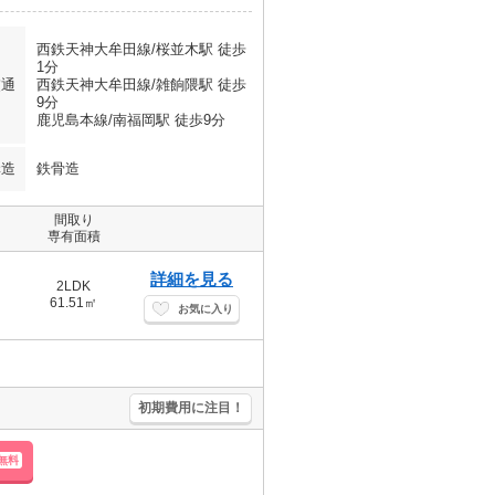
西鉄天神大牟田線/桜並木駅 徒歩
1分
交通
西鉄天神大牟田線/雑餉隈駅 徒歩
9分
鹿児島本線/南福岡駅 徒歩9分
構造
鉄骨造
間取り
専有面積
詳細を見る
2LDK
61.51㎡
お気に入り
初期費用に注目！
無料