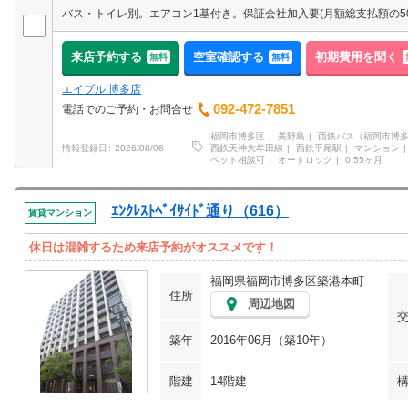
来店予約する
空室確認する
初期費用を聞く
無料
無料
エイブル 博多店
092-472-7851
電話でのご予約・お問合せ
福岡市博多区
美野島
西鉄バス（福岡市博
西鉄天神大牟田線
西鉄平尾駅
マンション
情報登録日
2026/08/06
ペット相談可
オートロック
0.55ヶ月
ｴﾝｸﾚｽﾄﾍﾞｲｻｲﾄﾞ通り（616）
賃貸マンション
休日は混雑するため来店予約がオススメです！
福岡県福岡市博多区築港本町
住所
周辺地図
築年
2016年06月（築10年）
階建
14階建