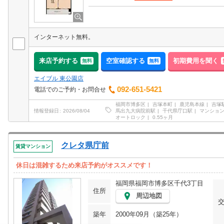
インターネット無料。
来店予約する
空室確認する
初期費用を聞く
無料
無料
エイブル 東公園店
092-651-5421
電話でのご予約・お問合せ
福岡市博多区
吉塚本町
鹿児島本線
吉塚
馬出九大病院前駅
千代県庁口駅
マンショ
情報登録日
2026/08/04
オートロック
0.55ヶ月
クレタ県庁前
賃貸マンション
休日は混雑するため来店予約がオススメです！
福岡県福岡市博多区千代3丁目
住所
周辺地図
築年
2000年09月（築25年）