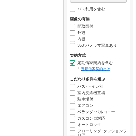
バス利用を含む
画像の有無
間取図付
外観
内観
360°パノラマ写真あり
契約方式
定期借家契約を含む
定期借家契約とは
こだわり条件を選ぶ
バス･トイレ別
室内洗濯機置場
駐車場付
エアコン
ベランダ･バルコニー
ガスコンロ対応
オートロック
フローリング･クッションフ
ロア