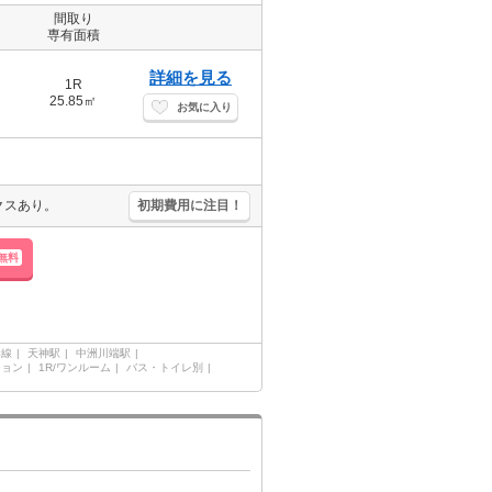
間取り
専有面積
詳細を見る
1R
25.85㎡
お気に入り
クスあり。
初期費用に注目！
無料
港線
天神駅
中洲川端駅
ション
1R/ワンルーム
バス・トイレ別