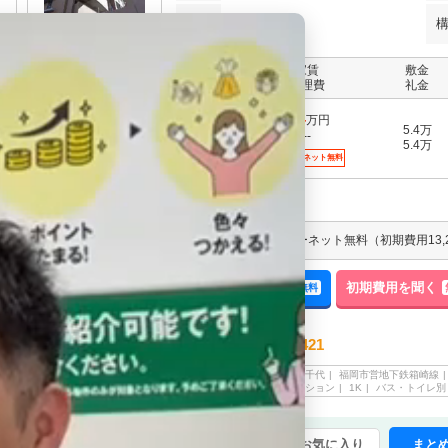
階建
12階建
家賃
敷金
階
管理費
礼金
5.4
万円
5.4万
--
11階
5.4万
インターネット無料
オートロック。エレベーターあり。インターネット無料（初期費用13,2
来店予約する
空室確認する
初期費用を聞く
無料
無料
エイブル 東公園店
092-651-5421
電話でのご予約・お問合せ
福岡市博多区
千代
福岡市営地下鉄箱崎線
情報登録日
2026/08/03
呉服町駅
マンション
1K
バス・トイレ別
まとめてお気に入り
まと
チェックした賃貸物件(最大20件)を