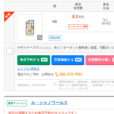
家賃
敷金
階
管理費
礼金
8.2
万円
なし
--
6階
16.4万
インターネット無料
写真充実
デザイナーズマンション。光インターネット無料使い放題。宅配ボッ
来店予約する
空室確認する
初期費用を聞く
無料
無料
エイブル 博多店
092-472-7851
電話でのご予約・お問合せ
福岡市博多区
築港本町
福岡市営地下鉄空
西鉄バス（福岡市博多区）
築港本町
マン
情報登録日
2026/08/06
オートロック
0.55ヶ月
ル・シャノワールⅡ
賃貸マンション
休日は混雑するため来店予約がオススメです！