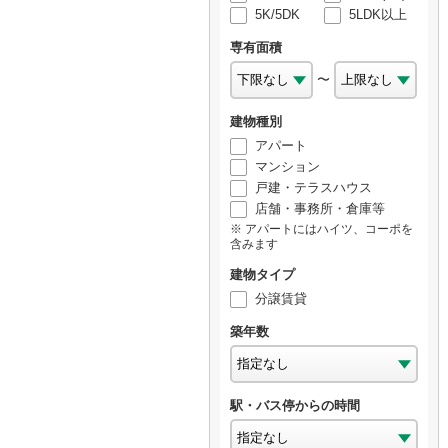
5K/5DK
5LDK以上
専有面積
〜
建物種別
アパート
マンション
戸建・テラスハウス
店舗・事務所・倉庫等
アパートにはハイツ、コーポを
含みます
建物タイプ
分譲賃貸
築年数
駅・バス停からの時間