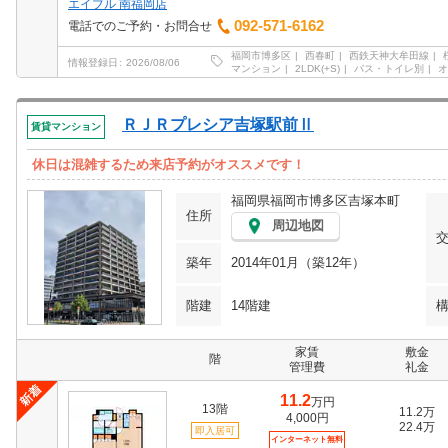
エイブル 南福岡店
092-571-6162
電話でのご予約・お問合せ
福岡市博多区
西春町
西鉄天神大牟田線
情報登録日
2026/08/06
マンション
2LDK(+S)
バス・トイレ別
オ
ＲＪＲプレシア吉塚駅前Ⅱ
賃貸マンション
休日は混雑するため来店予約がオススメです！
福岡県福岡市博多区吉塚本町
住所
周辺地図
築年
2014年01月（築12年）
階建
14階建
家賃
敷金
階
管理費
礼金
11.2
万円
13階
11.2万
4,000円
22.4万
即入居可
インターネット無料