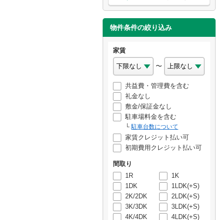
物件条件の絞り込み
家賃
〜
共益費・管理費を含む
礼金なし
敷金/保証金なし
駐車場料金を含む
駐車台数について
家賃クレジット払い可
初期費用クレジット払い可
間取り
1R
1K
1DK
1LDK(+S)
2K/2DK
2LDK(+S)
3K/3DK
3LDK(+S)
4K/4DK
4LDK(+S)