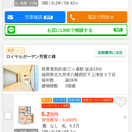
3階
2LDK
58.42㎡
画像 : 23枚
空室確認
電話で問合せ
無料
お店にLINEで相談する
無料
賃貸ハイツ
初期費用に注目
ロイヤルガーデン芳賀Ｃ棟
筑豊電気鉄道/三ヶ森駅 徒歩19分
福岡県北九州市八幡西区下上津役３丁目
築年数
築26年
建物階数
2階建
即入居
パノラマ
写真充実
無料オンライン相談可
インターネット無料
5.2
万円
管理費等：3,000円
敷
なし
礼
5.2万
1階
2LDK
55.2㎡