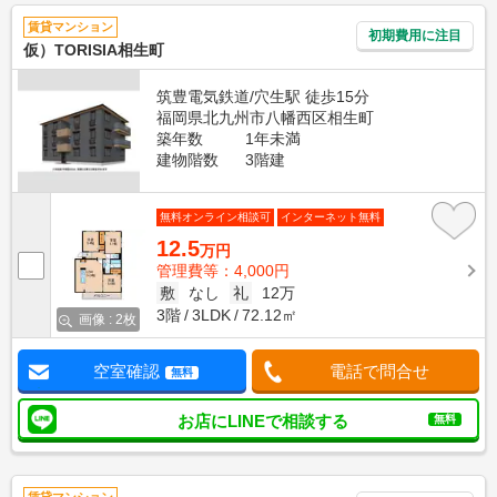
賃貸マンション
初期費用に注目
仮）TORISIA相生町
筑豊電気鉄道/穴生駅 徒歩15分
福岡県北九州市八幡西区相生町
築年数
1年未満
建物階数
3階建
無料オンライン相談可
インターネット無料
12.5
万円
管理費等：4,000円
敷
なし
礼
12万
3階
3LDK
72.12㎡
画像 : 2枚
空室確認
電話で問合せ
無料
お店にLINEで相談する
無料