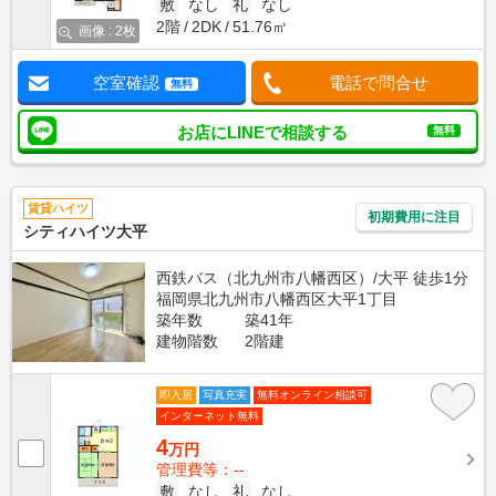
敷
なし
礼
なし
2階
2DK
51.76㎡
画像 : 2枚
空室確認
電話で問合せ
無料
お店にLINEで相談する
無料
賃貸ハイツ
初期費用に注目
シティハイツ大平
西鉄バス（北九州市八幡西区）/大平 徒歩1分
福岡県北九州市八幡西区大平1丁目
築年数
築41年
建物階数
2階建
即入居
写真充実
無料オンライン相談可
インターネット無料
4
万円
管理費等：--
敷
なし
礼
なし