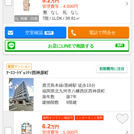
5.2
万円
管理費等：4,000円
敷
なし
礼
なし
7階
1LDK
38.81㎡
画像 : 20枚
空室確認
電話で問合せ
無料
お店にLINEで相談する
無料
賃貸マンション
初期費用に注目
ｱｰｽｺｰﾄY`sｼﾃｨ西神原町
鹿児島本線/黒崎駅 徒歩10分
福岡県北九州市八幡西区西神原町
築年数
築7年
建物階数
9階建
無料オンライン相談可
インターネット無料
6.2
万円
管理費等：5,000円