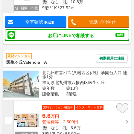
敷
なし
礼
10.8万
9階
1K
27.52㎡
画像 : 19枚
空室確認
電話で問合せ
無料
お店にLINEで相談する
無料
賃貸マンション
初期費用に注目
医生ヶ丘Valencia A
北九州市営バス(八幡西区)/浅川学園台入口 徒
歩1分
福岡県北九州市八幡西区医生ケ丘
築年数
築13年
建物階数
3階建
無料オンライン相談可
インターネット無料
6.6
万円
管理費等：2,500円
敷
なし
礼
6.6万
3階
2LDK
55.92㎡