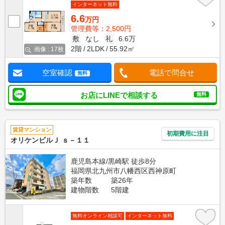
インターネット無料
6.6
万円
管理費等：2,500円
敷
なし
礼
6.6万
2階
2LDK
55.92㎡
画像 : 17枚
空室確認
電話で問合せ
無料
お店にLINEで相談する
無料
賃貸マンション
初期費用に注目
オリケンビルＪ ｓ－１１
鹿児島本線/黒崎駅 徒歩8分
福岡県北九州市八幡西区西神原町
築年数
築26年
建物階数
5階建
無料オンライン相談可
インターネット無料