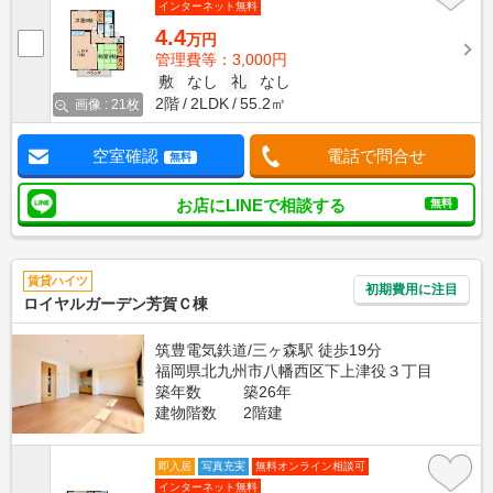
インターネット無料
4.4
万円
管理費等：3,000円
敷
なし
礼
なし
2階
2LDK
55.2㎡
画像 : 21枚
空室確認
電話で問合せ
無料
お店にLINEで相談する
無料
賃貸ハイツ
初期費用に注目
ロイヤルガーデン芳賀Ｃ棟
筑豊電気鉄道/三ヶ森駅 徒歩19分
福岡県北九州市八幡西区下上津役３丁目
築年数
築26年
建物階数
2階建
即入居
写真充実
無料オンライン相談可
インターネット無料