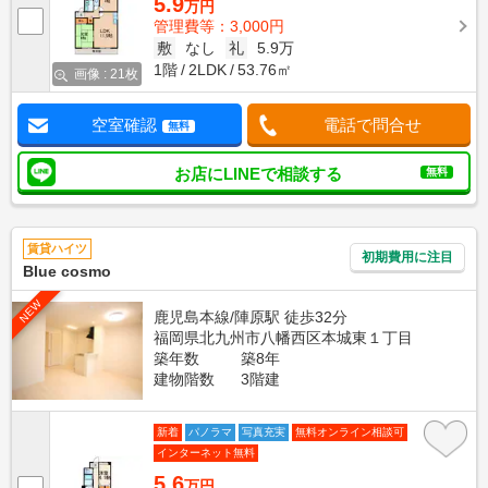
5.9
万円
管理費等：3,000円
敷
なし
礼
5.9万
1階
2LDK
53.76㎡
画像 : 21枚
空室確認
電話で問合せ
無料
お店にLINEで相談する
無料
賃貸ハイツ
初期費用に注目
Blue cosmo
NEW
鹿児島本線/陣原駅 徒歩32分
福岡県北九州市八幡西区本城東１丁目
築年数
築8年
建物階数
3階建
新着
パノラマ
写真充実
無料オンライン相談可
インターネット無料
5.6
万円