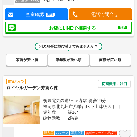
画像 : 20枚
空室確認
電話で問合せ
無料
お店にLINEで相談する
無料
別の順番に並び替えてみませんか？
家賃が安い順
築年数が浅い順
面積が広い順
賃貸ハイツ
初期費用に注目
ロイヤルガーデン芳賀Ｃ棟
筑豊電気鉄道/三ヶ森駅 徒歩19分
福岡県北九州市八幡西区下上津役３丁目
築年数
築26年
建物階数
2階建
即入居
パノラマ
写真充実
無料オンライン相談可