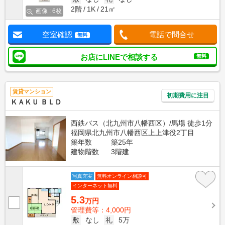
2階
1K
21㎡
画像 : 6枚
空室確認
電話で問合せ
無料
お店にLINEで相談する
無料
賃貸マンション
初期費用に注目
ＫＡＫＵ ＢＬＤ
西鉄バス（北九州市八幡西区）/馬場 徒歩1分
福岡県北九州市八幡西区上上津役2丁目
築年数
築25年
建物階数
3階建
写真充実
無料オンライン相談可
インターネット無料
5.3
万円
管理費等：4,000円
敷
なし
礼
5万