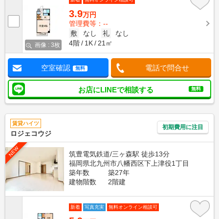
3.9
万円
管理費等：--
敷
なし
礼
なし
4階
1K
21㎡
画像 : 3枚
空室確認
電話で問合せ
無料
お店にLINEで相談する
無料
賃貸ハイツ
初期費用に注目
ロジェコウジ
NEW
筑豊電気鉄道/三ヶ森駅 徒歩13分
福岡県北九州市八幡西区下上津役1丁目
築年数
築27年
建物階数
2階建
新着
写真充実
無料オンライン相談可