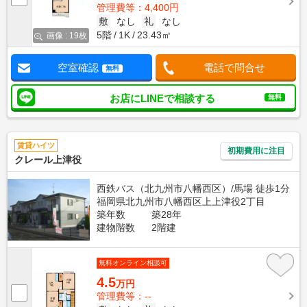
管理費等：4,400円
敷
なし
礼
なし
5階
1K
23.43㎡
画像 : 19枚
空室確認
電話で問合せ
無料
お店にLINEで相談する
無料
賃貸ハイツ
初期費用に注目
クレール上津役
西鉄バス（北九州市八幡西区）/馬場 徒歩1分
福岡県北九州市八幡西区上上津役2丁目
築年数
築28年
建物階数
2階建
無料オンライン相談可
4.5
万円
管理費等：--