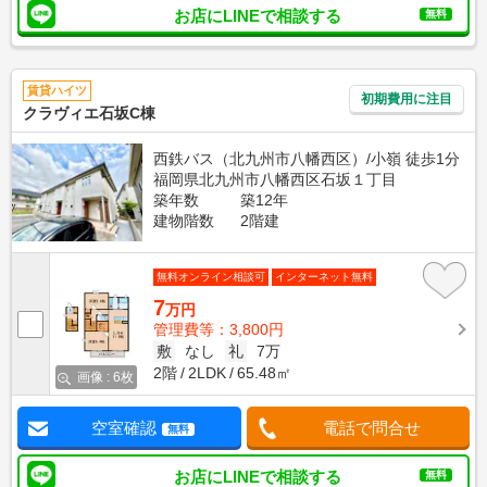
お店にLINEで相談する
無料
賃貸ハイツ
初期費用に注目
クラヴィエ石坂C棟
西鉄バス（北九州市八幡西区）/小嶺 徒歩1分
福岡県北九州市八幡西区石坂１丁目
築年数
築12年
建物階数
2階建
無料オンライン相談可
インターネット無料
7
万円
管理費等：3,800円
敷
なし
礼
7万
2階
2LDK
65.48㎡
画像 : 6枚
空室確認
電話で問合せ
無料
お店にLINEで相談する
無料