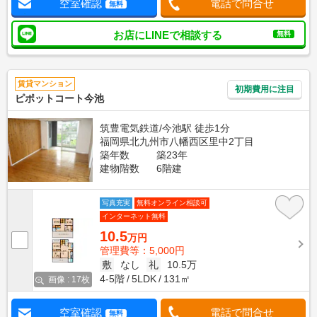
空室確認
電話で問合せ
無料
お店にLINEで相談する
無料
賃貸マンション
初期費用に注目
ピポットコート今池
筑豊電気鉄道/今池駅 徒歩1分
福岡県北九州市八幡西区里中2丁目
築年数
築23年
建物階数
6階建
写真充実
無料オンライン相談可
インターネット無料
10.5
万円
管理費等：5,000円
敷
なし
礼
10.5万
4-5階
5LDK
131㎡
画像 : 17枚
空室確認
電話で問合せ
無料