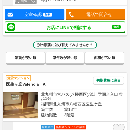
画像 : 7枚
空室確認
電話で問合せ
無料
お店にLINEで相談する
無料
別の順番に並び替えてみませんか？
家賃が安い順
築年数が浅い順
面積が広い順
賃貸マンション
初期費用に注目
医生ヶ丘Valencia A
北九州市営バス(八幡西区)/浅川学園台入口 徒
歩1分
福岡県北九州市八幡西区医生ケ丘
築年数
築13年
建物階数
3階建
写真充実
無料オンライン相談可