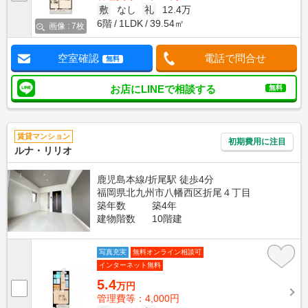
敷
なし
礼
12.4万
6階
1LDK
39.54㎡
画像 : 7枚
空室確認
電話で問合せ
無料
お店にLINEで相談する
無料
賃貸マンション
初期費用に注目
ルナ・リリオ
鹿児島本線/折尾駅 徒歩4分
福岡県北九州市八幡西区折尾４丁目
築年数
築4年
建物階数
10階建
写真充実
無料オンライン相談可
インターネット無料
5.4
万円
管理費等：4,000円