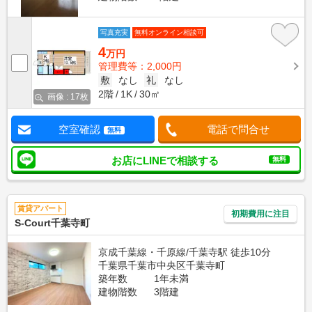
写真充実
無料オンライン相談可
4
万円
管理費等：2,000円
敷
なし
礼
なし
2階
1K
30㎡
画像 : 17枚
空室確認
電話で問合せ
無料
お店にLINEで相談する
無料
賃貸アパート
初期費用に注目
S-Court千葉寺町
京成千葉線・千原線/千葉寺駅 徒歩10分
千葉県千葉市中央区千葉寺町
築年数
1年未満
建物階数
3階建