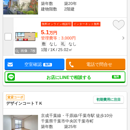
築年数
築20年
建物階数
2階建
無料オンライン相談可
インターネット無料
5.1
万円
管理費等：3,000円
敷
なし
礼
なし
1階
1K
25.02㎡
画像 : 7枚
空室確認
電話で問合せ
無料
お店にLINEで相談する
無料
賃貸コーポ
初期費用に注目
デザインコートＴＫ
京成千葉線・千原線/千葉寺駅 徒歩10分
千葉県千葉市中央区千葉寺町
築年数
築25年