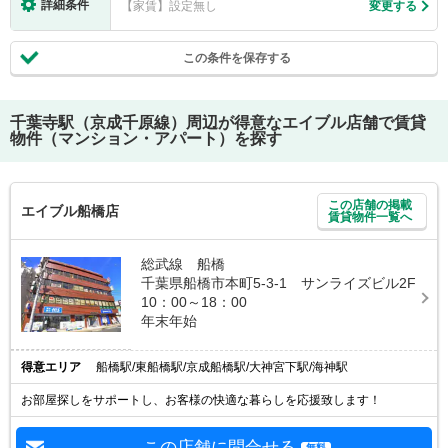
詳細条件
【家賃】設定無し
変更する
この条件を保存する
千葉寺駅（京成千原線）
周辺が得意なエイブル店舗で賃貸
物件（マンション・アパート）を探す
この店舗の掲載
エイブル船橋店
賃貸物件一覧へ
総武線 船橋
千葉県船橋市本町5-3-1 サンライズビル2F
10：00～18：00
年末年始
得意エリア
船橋駅/東船橋駅/京成船橋駅/大神宮下駅/海神駅
お部屋探しをサポートし、お客様の快適な暮らしを応援致します！
この店舗に問合せる
無料