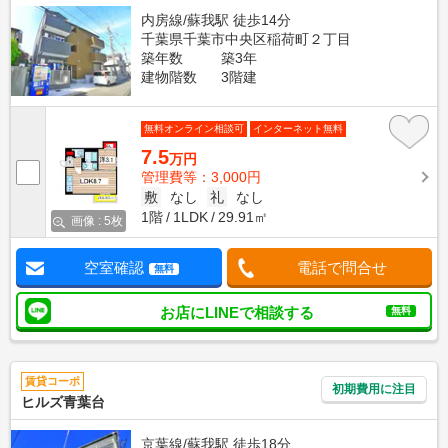
内房線/蘇我駅 徒歩14分
千葉県千葉市中央区稲荷町２丁目
築年数
築3年
建物階数
3階建
無料オンライン相談可
インターネット無料
7.5
万円
管理費等：3,000円
敷
なし
礼
なし
1階
1LDK
29.91㎡
画像 : 5枚
空室確認
電話で問合せ
無料
お店にLINEで相談する
無料
賃貸コーポ
初期費用に注目
ヒルズ青葉台
京葉線/蘇我駅 徒歩18分