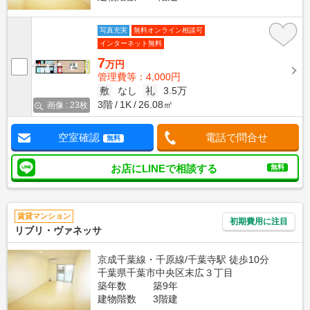
写真充実
無料オンライン相談可
インターネット無料
7
万円
管理費等：4,000円
敷
なし
礼
3.5万
3階
1K
26.08㎡
画像 : 23枚
空室確認
電話で問合せ
無料
お店にLINEで相談する
無料
賃貸マンション
初期費用に注目
リブリ・ヴァネッサ
京成千葉線・千原線/千葉寺駅 徒歩10分
千葉県千葉市中央区末広３丁目
築年数
築9年
建物階数
3階建