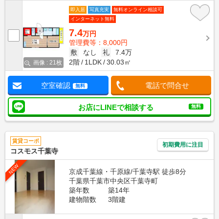
即入居
写真充実
無料オンライン相談可
インターネット無料
7.4
万円
管理費等：8,000円
敷
なし
礼
7.4万
2階
1LDK
30.03㎡
画像 : 21枚
空室確認
電話で問合せ
無料
お店にLINEで相談する
無料
賃貸コーポ
初期費用に注目
コスモス千葉寺
NEW
京成千葉線・千原線/千葉寺駅 徒歩8分
千葉県千葉市中央区千葉寺町
築年数
築14年
建物階数
3階建