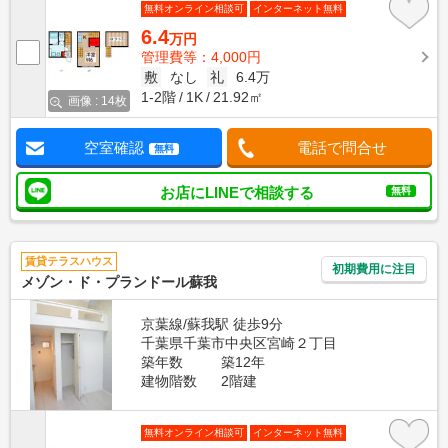
無料オンライン相談可
インターネット無料
6.4
万円
管理費等：4,000円
敷
なし
礼
6.4万
1-2階
1K
21.92㎡
画像 : 14枚
空室確認
電話で問合せ
無料
お店にLINEで相談する
無料
賃貸テラスハウス
初期費用に注目
メゾン・ド・プランドール蘇我
京葉線/蘇我駅 徒歩9分
千葉県千葉市中央区宮崎２丁目
築年数
築12年
建物階数
2階建
無料オンライン相談可
インターネット無料