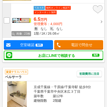
写真充実
無料オンライン相談可
インターネット無料
6.5
万円
管理費等：4,000円
敷
なし
礼
なし
1階
1K
26.08㎡
画像 : 23枚
空室確認
電話で問合せ
無料
お店にLINEで相談する
無料
賃貸テラスハウス
初期費用に注目
ベルサーラ
京成千葉線・千原線/千葉寺駅 徒歩9分
千葉県千葉市中央区末広３丁目
築年数
築12年
建物階数
2階建