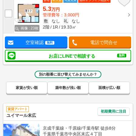
新着
即入居
写真充実
無料オンライン相談可
5.3
万円
管理費等：3,000円
敷
なし
礼
なし
2階
1R
19.33㎡
画像 : 23枚
空室確認
電話で問合せ
無料
お店にLINEで相談する
無料
別の順番に並び替えてみませんか？
家賃が安い順
築年数が浅い順
面積が広い順
賃貸アパート
初期費用に注目
ユイマール末広
京成千葉線・千原線/千葉寺駅 徒歩8分
千葉県千葉市中央区末広４丁目