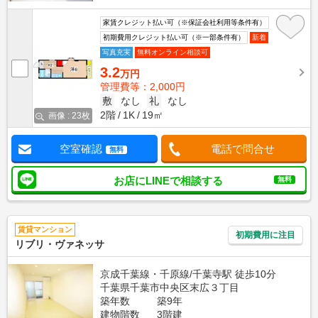
家賃クレジット払い可（※保証会社利用等条件有）
初期費用クレジット払い可（※一部条件有）
新着
写真充実
無料オンライン相談可
3.2
万円
管理費等：2,000円
敷
なし
礼
なし
2階
1K
19㎡
画像 : 23枚
空室確認
電話で問合せ
無料
お店にLINEで相談する
無料
賃貸マンション
初期費用に注目
リブリ・ヴァネッサ
京成千葉線・千原線/千葉寺駅 徒歩10分
千葉県千葉市中央区末広３丁目
築年数
築9年
建物階数
3階建