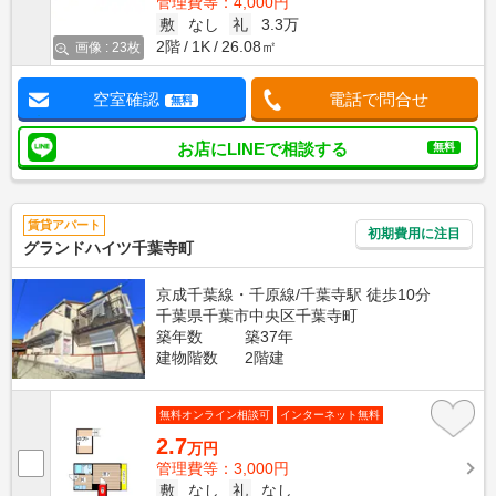
管理費等：4,000円
敷
なし
礼
3.3万
2階
1K
26.08㎡
画像 : 23枚
空室確認
電話で問合せ
無料
お店にLINEで相談する
無料
賃貸アパート
初期費用に注目
グランドハイツ千葉寺町
京成千葉線・千原線/千葉寺駅 徒歩10分
千葉県千葉市中央区千葉寺町
築年数
築37年
建物階数
2階建
無料オンライン相談可
インターネット無料
2.7
万円
管理費等：3,000円
敷
なし
礼
なし