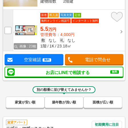
建物階数
2階建
新着
即入居
写真充実
定借
無料オンライン相談可
インターネット無料
5.5
万円
管理費等：4,000円
敷
なし
礼
なし
1階
1K
23.18㎡
画像 : 23枚
空室確認
電話で問合せ
無料
お店にLINEで相談する
無料
別の順番に並び替えてみませんか？
家賃が安い順
築年数が浅い順
面積が広い順
賃貸アパート
初期費用に注目