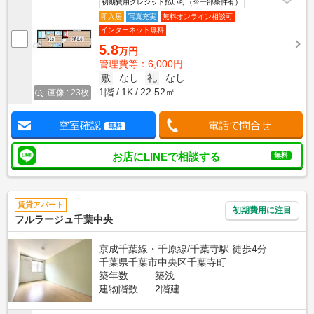
初期費用クレジット払い可（※一部条件有）
即入居
写真充実
無料オンライン相談可
インターネット無料
5.8
万円
管理費等：6,000円
敷
なし
礼
なし
1階
1K
22.52㎡
画像 : 23枚
空室確認
電話で問合せ
無料
お店にLINEで相談する
無料
賃貸アパート
初期費用に注目
フルラージュ千葉中央
京成千葉線・千原線/千葉寺駅 徒歩4分
千葉県千葉市中央区千葉寺町
築年数
築浅
建物階数
2階建