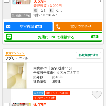
3.5
万円
管理費等：3,000円
敷
なし
礼
なし
2階
1K
26.4㎡
画像 : 17枚
空室確認
電話で問合せ
無料
お店にLINEで相談する
無料
賃貸マンション
初期費用に注目
リブリ・パドル
内房線/本千葉駅 徒歩11分
千葉県千葉市中央区末広３丁目
築年数
築10年
建物階数
3階建
写真充実
無料オンライン相談可
インターネット無料
6.4
万円