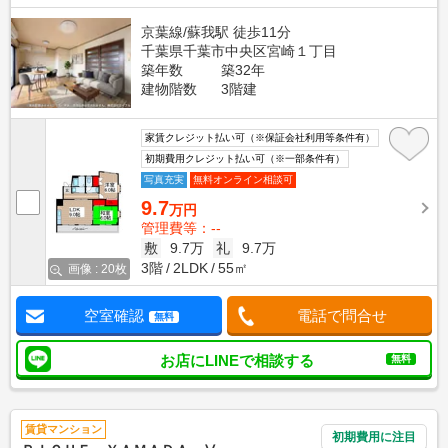
京葉線/蘇我駅 徒歩11分
千葉県千葉市中央区宮崎１丁目
築年数
築32年
建物階数
3階建
家賃クレジット払い可（※保証会社利用等条件有）
初期費用クレジット払い可（※一部条件有）
写真充実
無料オンライン相談可
9.7
万円
管理費等：--
敷
9.7万
礼
9.7万
3階
2LDK
55㎡
画像 : 20枚
空室確認
電話で問合せ
無料
お店にLINEで相談する
無料
賃貸マンション
初期費用に注目