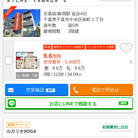
ＲＩＣＨＥ ＹＡＭＡＤＡ Ⅴ
NEW
京葉線/蘇我駅 徒歩4分
千葉県千葉市中央区南町１丁目
築年数
築5年
建物階数
3階建
新着
無料オンライン相談可
インターネット無料
9.6
万円
管理費等：5,000円
敷
9.6万
礼
9.6万
3階
1LDK
34.09㎡
画像 : 7枚
空室確認
電話で問合せ
無料
お店にLINEで相談する
無料
賃貸アパート
初期費用に注目
ルカリオSOGA