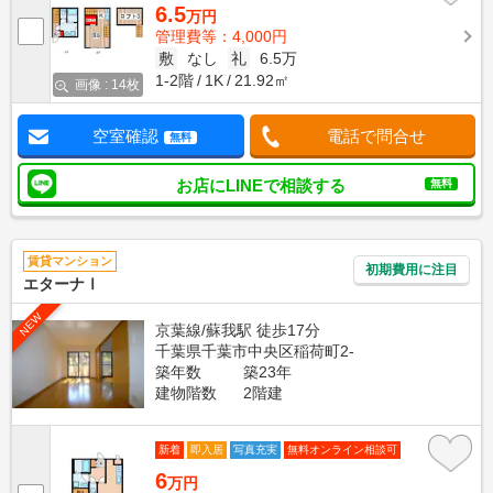
6.5
万円
管理費等：4,000円
敷
なし
礼
6.5万
1-2階
1K
21.92㎡
画像 : 14枚
空室確認
電話で問合せ
無料
お店にLINEで相談する
無料
賃貸マンション
初期費用に注目
エターナⅠ
NEW
京葉線/蘇我駅 徒歩17分
千葉県千葉市中央区稲荷町2-
築年数
築23年
建物階数
2階建
新着
即入居
写真充実
無料オンライン相談可
6
万円