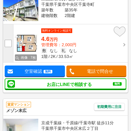
千葉県千葉市中央区千葉寺町
築年数
築35年
建物階数
2階建
無料オンライン相談可
4.6
万円
管理費等：2,000円
敷
なし
礼
なし
1階
2K
33.53㎡
画像 : 7枚
空室確認
電話で問合せ
無料
お店にLINEで相談する
無料
賃貸マンション
初期費用に注目
メゾン末広
京成千葉線・千原線/千葉寺駅 徒歩11分
千葉県千葉市中央区末広２丁目