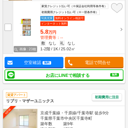
家賃クレジット払い可（※保証会社利用等条件有）
初期費用クレジット払い可（※一部条件有）
写真充実
無料オンライン相談可
インターネット無料
5.8
万円
管理費等：--
敷
なし
礼
なし
1-2階
1K
25.02㎡
画像 : 23枚
空室確認
電話で問合せ
無料
お店にLINEで相談する
無料
賃貸アパート
初期費用に注目
リブリ・マザーユニックス
NEW
京成千葉線・千原線/千葉寺駅 徒歩9分
千葉県千葉市中央区千葉寺町
築年数
築9年