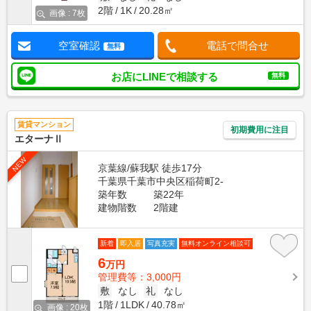
2階
1K
20.28㎡
画像 : 7枚
空室確認
電話で問合せ
無料
お店にLINEで相談する
無料
賃貸マンション
初期費用に注目
エターナⅡ
NEW
京葉線/蘇我駅 徒歩17分
千葉県千葉市中央区稲荷町2-
築年数
築22年
建物階数
2階建
新着
即入居
写真充実
無料オンライン相談可
6
万円
管理費等：3,000円
敷
なし
礼
なし
1階
1LDK
40.78㎡
画像 : 20枚