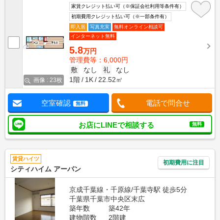
家賃クレジット払い可（※保証会社利用等条件有）
初期費用クレジット払い可（※一部条件有）
即入居
写真充実
無料オンライン相談可
インターネット無料
5.8
万円
管理費等：6,000円
敷
なし
礼
なし
1階
1K
22.52㎡
画像 : 23枚
空室確認
電話で問合せ
無料
お店にLINEで相談する
無料
賃貸ハイツ
初期費用に注目
シティハイム アーバン
京成千葉線・千原線/千葉寺駅 徒歩5分
千葉県千葉市中央区末広
築年数
築42年
建物階数
2階建