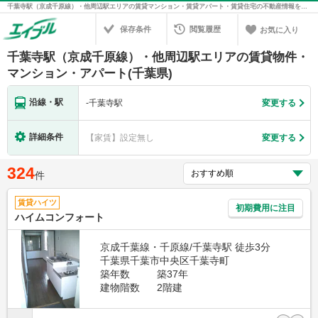
千葉寺駅（京成千原線）・他周辺駅エリアの賃貸マンション・賃貸アパート・賃貸住宅の不動産情報を検索！不動産賃貸の物件探しは、お部屋探しのエイブル
保存条件
閲覧履歴
お気に入り
千葉寺駅（京成千原線）・他周辺駅エリアの賃貸物件・
マンション・アパート(千葉県)
沿線・駅
-
千葉寺駅
変更する
詳細条件
【家賃】設定無し
変更する
324
件
賃貸ハイツ
初期費用に注目
ハイムコンフォート
京成千葉線・千原線/千葉寺駅 徒歩3分
千葉県千葉市中央区千葉寺町
築年数
築37年
建物階数
2階建