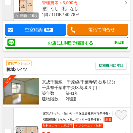
管理費等：3,000円
敷
なし
礼
なし
1階
1LDK
40.78㎡
画像 : 19枚
空室確認
電話で問合せ
無料
お店にLINEで相談する
無料
賃貸マンション
初期費用に注目
勝城ハイツ
NEW
京成千葉線・千原線/千葉寺駅 徒歩12分
千葉県千葉市中央区葛城３丁目
築年数
築41年
建物階数
2階建
家賃クレジット払い可（※保証会社利用等条件有）
初期費用クレジット払い可（※一部条件有）
新着
無料オンライン相談可
インターネット無料