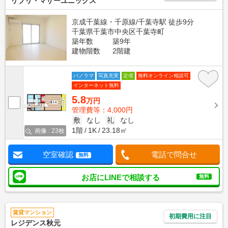
リブリ・マザーユニックス
京成千葉線・千原線/千葉寺駅 徒歩9分
千葉県千葉市中央区千葉寺町
築年数
築9年
建物階数
2階建
パノラマ
写真充実
定借
無料オンライン相談可
インターネット無料
5.8
万円
管理費等：4,000円
敷
なし
礼
なし
1階
1K
23.18㎡
画像 : 23枚
空室確認
電話で問合せ
無料
お店にLINEで相談する
無料
賃貸マンション
初期費用に注目
レジデンス秋元