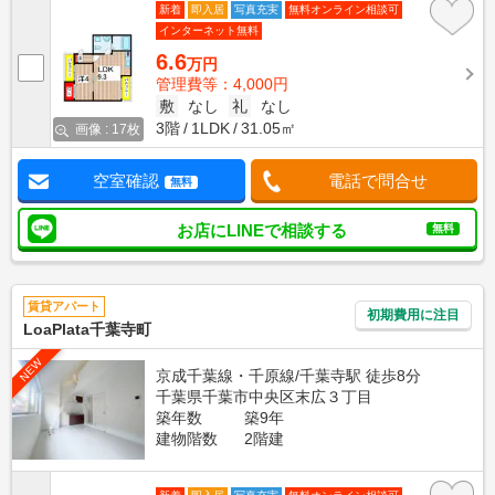
新着
即入居
写真充実
無料オンライン相談可
インターネット無料
6.6
万円
管理費等：4,000円
敷
なし
礼
なし
3階
1LDK
31.05㎡
画像 : 17枚
空室確認
電話で問合せ
無料
お店にLINEで相談する
無料
賃貸アパート
初期費用に注目
LoaPlata千葉寺町
NEW
京成千葉線・千原線/千葉寺駅 徒歩8分
千葉県千葉市中央区末広３丁目
築年数
築9年
建物階数
2階建