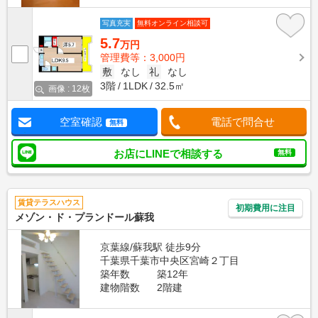
写真充実
無料オンライン相談可
5.7
万円
管理費等：3,000円
敷
なし
礼
なし
3階
1LDK
32.5㎡
画像 : 12枚
空室確認
電話で問合せ
無料
お店にLINEで相談する
無料
賃貸テラスハウス
初期費用に注目
メゾン・ド・プランドール蘇我
京葉線/蘇我駅 徒歩9分
千葉県千葉市中央区宮崎２丁目
築年数
築12年
建物階数
2階建