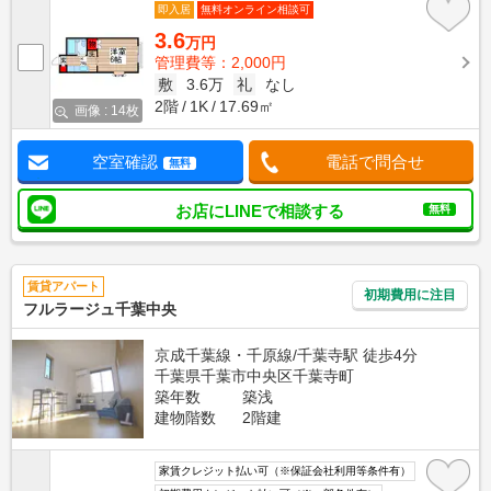
即入居
無料オンライン相談可
3.6
万円
管理費等：2,000円
敷
3.6万
礼
なし
2階
1K
17.69㎡
画像 : 14枚
空室確認
電話で問合せ
無料
お店にLINEで相談する
無料
賃貸アパート
初期費用に注目
フルラージュ千葉中央
京成千葉線・千原線/千葉寺駅 徒歩4分
千葉県千葉市中央区千葉寺町
築年数
築浅
建物階数
2階建
家賃クレジット払い可（※保証会社利用等条件有）