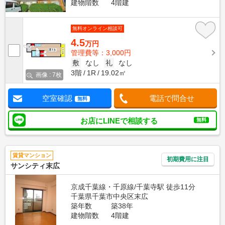
建物階数
4階建
無料オンライン相談可
4.5
万円
管理費等：3,000円
敷
なし
礼
なし
3階
1R
19.02㎡
画像 : 7枚
空室確認
電話で問合せ
無料
お店にLINEで相談する
無料
賃貸マンション
初期費用に注目
サンシティ末広
京成千葉線・千原線/千葉寺駅 徒歩11分
千葉県千葉市中央区末広
築年数
築38年
建物階数
4階建