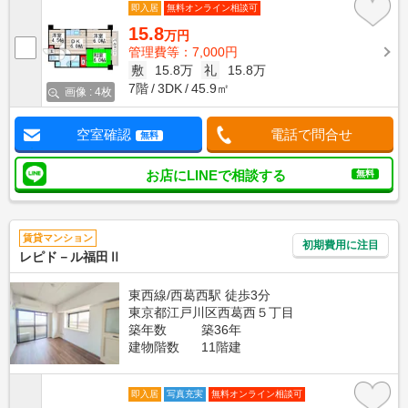
即入居
無料オンライン相談可
15.8
万円
管理費等：7,000円
敷
15.8万
礼
15.8万
7階
3DK
45.9㎡
画像 : 4枚
空室確認
電話で問合せ
無料
お店にLINEで相談する
無料
賃貸マンション
初期費用に注目
レピド－ル福田Ⅱ
東西線/西葛西駅 徒歩3分
東京都江戸川区西葛西５丁目
築年数
築36年
建物階数
11階建
即入居
写真充実
無料オンライン相談可