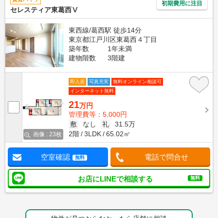
初期費用に注目
セレスティア東葛西Ⅴ
東西線/葛西駅 徒歩14分
東京都江戸川区東葛西４丁目
築年数
1年未満
建物階数
3階建
即入居
写真充実
無料オンライン相談可
インターネット無料
21
万円
管理費等：5,000円
敷
なし
礼
31.5万
2階
3LDK
65.02㎡
画像 : 23枚
空室確認
電話で問合せ
無料
お店にLINEで相談する
無料