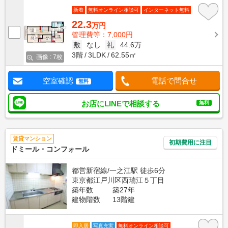
新着
無料オンライン相談可
インターネット無料
22.3
万円
管理費等：7,000円
敷
なし
礼
44.6万
3階
3LDK
62.55㎡
画像 : 7枚
空室確認
電話で問合せ
無料
お店にLINEで相談する
無料
賃貸マンション
初期費用に注目
ドミール・コンフォール
都営新宿線/一之江駅 徒歩6分
東京都江戸川区西瑞江５丁目
築年数
築27年
建物階数
13階建
即入居
写真充実
無料オンライン相談可