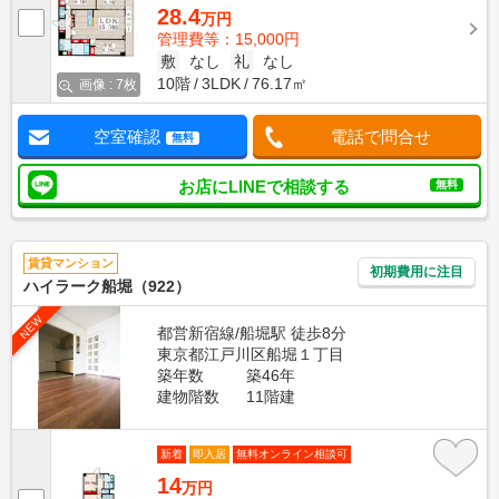
28.4
万円
管理費等：15,000円
敷
なし
礼
なし
10階
3LDK
76.17㎡
画像 : 7枚
空室確認
電話で問合せ
無料
お店にLINEで相談する
無料
賃貸マンション
初期費用に注目
ハイラーク船堀（922）
NEW
都営新宿線/船堀駅 徒歩8分
東京都江戸川区船堀１丁目
築年数
築46年
建物階数
11階建
新着
即入居
無料オンライン相談可
14
万円