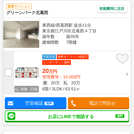
賃貸マンション
初期費用に注目
グリーンパーク北葛西
東西線/西葛西駅 徒歩11分
東京都江戸川区北葛西４丁目
築年数
築35年
建物階数
7階建
写真充実
無料オンライン相談可
インターネット無料
20
万円
管理費等：10,000円
敷
20万
礼
20万
6階
3LDK
63.51㎡
画像 : 23枚
空室確認
電話で問合せ
無料
お店にLINEで相談する
無料