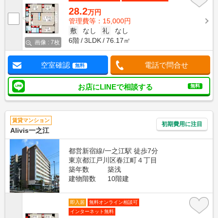
28.2
万円
管理費等：15,000円
敷
なし
礼
なし
6階
3LDK
76.17㎡
画像 : 7枚
空室確認
電話で問合せ
無料
お店にLINEで相談する
無料
賃貸マンション
初期費用に注目
Alivis一之江
都営新宿線/一之江駅 徒歩7分
東京都江戸川区春江町４丁目
築年数
築浅
建物階数
10階建
即入居
無料オンライン相談可
インターネット無料