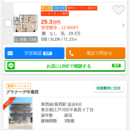
即入居
写真充実
無料オンライン相談可
インターネット無料
29.3
万円
管理費等：12,000円
敷
なし
礼
29.3万
5階
3LDK
71.23㎡
画像 : 23枚
空室確認
電話で問合せ
無料
お店にLINEで相談する
無料
賃貸マンション
初期費用に注目
グラナーデ中葛西
NEW
東西線/葛西駅 徒歩6分
東京都江戸川区中葛西３丁目
築年数
築浅
建物階数
3階建