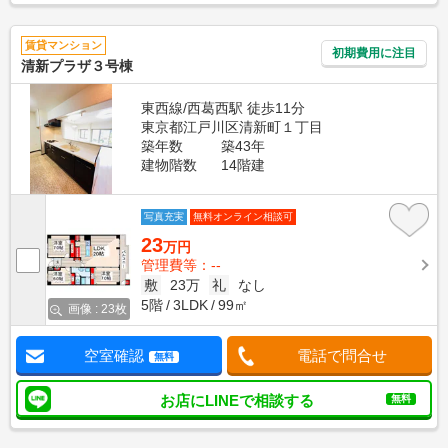
賃貸マンション
初期費用に注目
清新プラザ３号棟
東西線/西葛西駅 徒歩11分
東京都江戸川区清新町１丁目
築年数
築43年
建物階数
14階建
写真充実
無料オンライン相談可
23
万円
管理費等：--
敷
23万
礼
なし
5階
3LDK
99㎡
画像 : 23枚
空室確認
電話で問合せ
無料
お店にLINEで相談する
無料