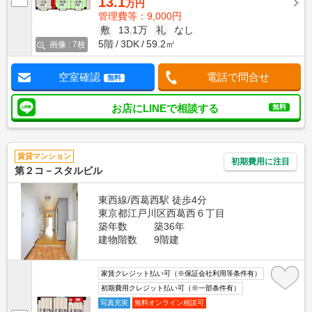
13.1
万円
管理費等：9,000円
敷
13.1万
礼
なし
5階
3DK
59.2㎡
画像 : 7枚
空室確認
電話で問合せ
無料
お店にLINEで相談する
無料
賃貸マンション
初期費用に注目
第２コ－スタルビル
東西線/西葛西駅 徒歩4分
東京都江戸川区西葛西６丁目
築年数
築36年
建物階数
9階建
家賃クレジット払い可（※保証会社利用等条件有）
初期費用クレジット払い可（※一部条件有）
写真充実
無料オンライン相談可