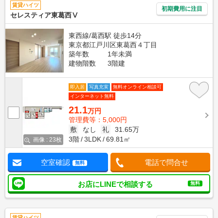
賃貸ハイツ
初期費用に注目
セレスティア東葛西Ⅴ
東西線/葛西駅 徒歩14分
東京都江戸川区東葛西４丁目
築年数
1年未満
建物階数
3階建
即入居
写真充実
無料オンライン相談可
インターネット無料
21.1
万円
管理費等：5,000円
敷
なし
礼
31.65万
3階
3LDK
69.81㎡
画像 : 23枚
空室確認
電話で問合せ
無料
お店にLINEで相談する
無料
賃貸ハイツ