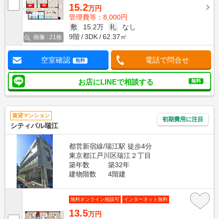
15.2
万円
管理費等：8,000円
敷
15.2万
礼
なし
9階
3DK
62.37㎡
画像 : 21枚
空室確認
電話で問合せ
無料
お店にLINEで相談する
無料
賃貸マンション
初期費用に注目
シティパル瑞江
都営新宿線/瑞江駅 徒歩4分
東京都江戸川区瑞江２丁目
築年数
築32年
建物階数
4階建
無料オンライン相談可
インターネット無料
13.5
万円