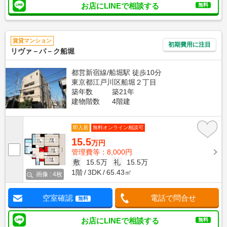
お店にLINEで相談する
無料
賃貸マンション
初期費用に注目
リヴァ－パ－ク船堀
都営新宿線/船堀駅 徒歩10分
東京都江戸川区船堀２丁目
築年数
築21年
建物階数
4階建
即入居
無料オンライン相談可
15.5
万円
管理費等：8,000円
敷
15.5万
礼
15.5万
1階
3DK
65.43㎡
画像 : 4枚
空室確認
電話で問合せ
無料
お店にLINEで相談する
無料