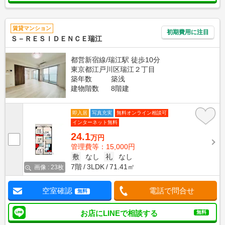
賃貸マンション
初期費用に注目
Ｓ－ＲＥＳＩＤＥＮＣＥ瑞江
都営新宿線/瑞江駅 徒歩10分
東京都江戸川区瑞江２丁目
築年数
築浅
建物階数
8階建
即入居
写真充実
無料オンライン相談可
インターネット無料
24.1
万円
管理費等：15,000円
敷
なし
礼
なし
7階
3LDK
71.41㎡
画像 : 23枚
空室確認
電話で問合せ
無料
お店にLINEで相談する
無料