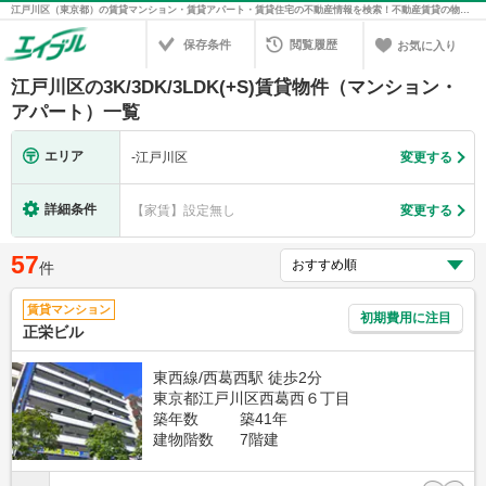
江戸川区（東京都）の賃貸マンション・賃貸アパート・賃貸住宅の不動産情報を検索！不動産賃貸の物件探しは、お部屋探しのエイブル
保存条件
閲覧履歴
お気に入り
江戸川区の3K/3DK/3LDK(+S)賃貸物件（マンション・
アパート）一覧
エリア
-
江戸川区
変更する
詳細条件
【家賃】設定無し
変更する
57
件
賃貸マンション
初期費用に注目
正栄ビル
東西線/西葛西駅 徒歩2分
東京都江戸川区西葛西６丁目
築年数
築41年
建物階数
7階建