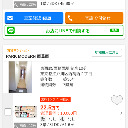
1階
3DK
45.89㎡
画像 : 23枚
空室確認
電話で問合せ
無料
お店にLINEで相談する
無料
賃貸マンション
初期費用に注目
PARK MODERN 西葛西
東西線/西葛西駅 徒歩10分
東京都江戸川区西葛西２丁目
築年数
築36年
建物階数
7階建
無料オンライン相談可
22.5
万円
管理費等：10,000円
敷
なし
礼
なし
3階
3LDK
61.6㎡
画像 : 12枚