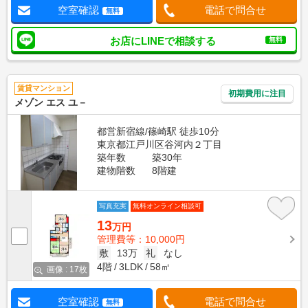
空室確認
電話で問合せ
無料
お店にLINEで相談する
無料
賃貸マンション
初期費用に注目
メゾン エス ユ－
都営新宿線/篠崎駅 徒歩10分
東京都江戸川区谷河内２丁目
築年数
築30年
建物階数
8階建
写真充実
無料オンライン相談可
13
万円
管理費等：10,000円
敷
13万
礼
なし
4階
3LDK
58㎡
画像 : 17枚
空室確認
電話で問合せ
無料