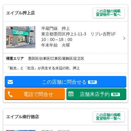
この店舗の掲載
エイブル押上店
賃貸物件一覧へ
半蔵門線 押上
東京都墨田区押上1-11-3 リブレ吉野1F
10：00～18：00
年末年始 火曜
得意エリア
墨田区/台東区/江東区/葛飾区/足立区
「観光」と「生活」が共生する水辺の街、押上
この店舗に問合せる
無料
電話で問合せ
店舗来店予約
無料
この店舗の掲載
エイブル南行徳店
賃貸物件一覧へ