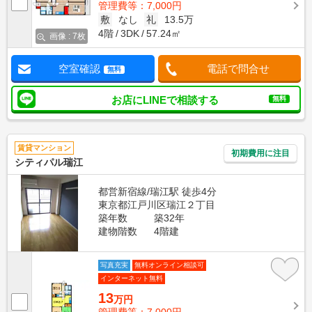
管理費等：7,000円
敷
なし
礼
13.5万
4階
3DK
57.24㎡
画像 : 7枚
空室確認
電話で問合せ
無料
お店にLINEで相談する
無料
賃貸マンション
初期費用に注目
シティパル瑞江
都営新宿線/瑞江駅 徒歩4分
東京都江戸川区瑞江２丁目
築年数
築32年
建物階数
4階建
写真充実
無料オンライン相談可
インターネット無料
13
万円