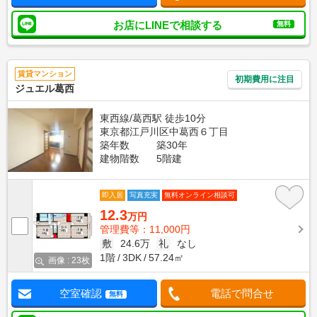
お店にLINEで相談する
無料
賃貸マンション
初期費用に注目
ジュエル葛西
東西線/葛西駅 徒歩10分
東京都江戸川区中葛西６丁目
築年数
築30年
建物階数
5階建
即入居
写真充実
無料オンライン相談可
12.3
万円
管理費等：11,000円
敷
24.6万
礼
なし
1階
3DK
57.24㎡
画像 : 23枚
空室確認
電話で問合せ
無料