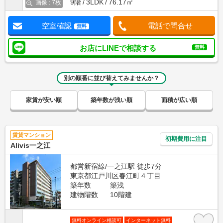
9階
3LDK
76.17㎡
画像 : 7枚
空室確認
電話で問合せ
無料
お店にLINEで相談する
無料
別の順番に並び替えてみませんか？
家賃が安い順
築年数が浅い順
面積が広い順
賃貸マンション
初期費用に注目
Alivis一之江
都営新宿線/一之江駅 徒歩7分
東京都江戸川区春江町４丁目
築年数
築浅
建物階数
10階建
無料オンライン相談可
インターネット無料