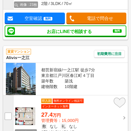
2階
3LDK
70㎡
画像 : 23枚
空室確認
電話で問合せ
無料
お店にLINEで相談する
無料
賃貸マンション
初期費用に注目
Alivis一之江
都営新宿線/一之江駅 徒歩7分
東京都江戸川区春江町４丁目
築年数
築浅
建物階数
10階建
即入居
無料オンライン相談可
インターネット無料
27.4
万円
管理費等：15,000円
敷
なし
礼
なし