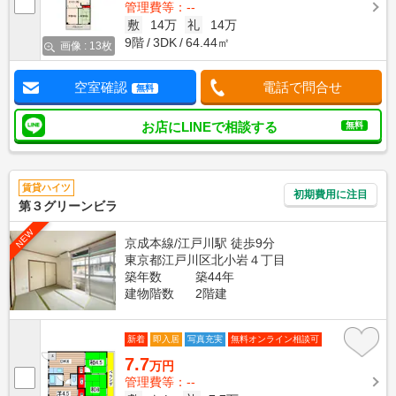
管理費等：--
敷
14万
礼
14万
9階
3DK
64.44㎡
画像 : 13枚
空室確認
電話で問合せ
無料
お店にLINEで相談する
無料
賃貸ハイツ
初期費用に注目
第３グリーンビラ
NEW
京成本線/江戸川駅 徒歩9分
東京都江戸川区北小岩４丁目
築年数
築44年
建物階数
2階建
新着
即入居
写真充実
無料オンライン相談可
7.7
万円
管理費等：--