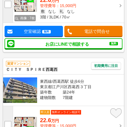
22.6
万円
管理費等：15,000円
敷
なし
礼
なし
3階
3LDK
70㎡
画像 : 7枚
空室確認
電話で問合せ
無料
お店にLINEで相談する
無料
賃貸マンション
初期費用に注目
ＣＩＴＹ ＳＰＩＲＥ西葛西
東西線/西葛西駅 徒歩6分
東京都江戸川区西葛西３丁目
築年数
築24年
建物階数
7階建
即入居
無料オンライン相談可
22.6
万円
管理費等：15,000円