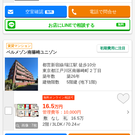
空室確認
電話で問合せ
無料
お店にLINEで相談する
無料
賃貸マンション
初期費用に注目
ベルメゾン南篠崎ユニゾン
都営新宿線/瑞江駅 徒歩10分
東京都江戸川区南篠崎町２丁目
築年数
築26年
建物階数
5階建 (地下1階)
無料オンライン相談可
16.5
万円
管理費等：10,000円
敷
なし
礼
16.5万
2階
3LDK
70.24㎡
画像 : 7枚