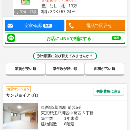
管理費等：7,000円
敷
なし
礼
13万
3階
3DK
57.24㎡
画像 : 17枚
空室確認
電話で問合せ
無料
お店にLINEで相談する
無料
別の順番に並び替えてみませんか？
家賃が安い順
築年数が浅い順
面積が広い順
賃貸マンション
初期費用に注目
サンジョイアゼロ
東西線/葛西駅 徒歩5分
東京都江戸川区中葛西５丁目
築年数
1年未満
建物階数
8階建