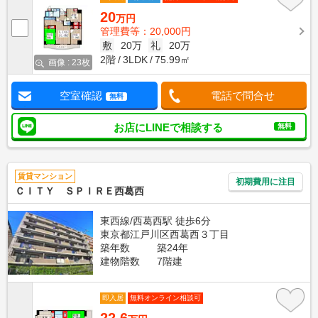
20
万円
管理費等：20,000円
敷
20万
礼
20万
2階
3LDK
75.99㎡
画像 : 23枚
空室確認
電話で問合せ
無料
お店にLINEで相談する
無料
賃貸マンション
初期費用に注目
ＣＩＴＹ ＳＰＩＲＥ西葛西
東西線/西葛西駅 徒歩6分
東京都江戸川区西葛西３丁目
築年数
築24年
建物階数
7階建
即入居
無料オンライン相談可