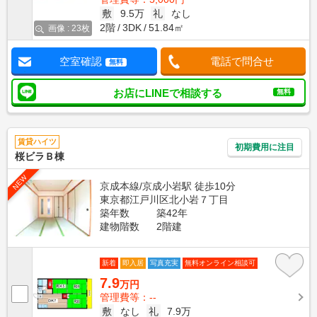
敷
9.5万
礼
なし
2階
3DK
51.84㎡
画像 : 23枚
空室確認
電話で問合せ
無料
お店にLINEで相談する
無料
賃貸ハイツ
初期費用に注目
桜ビラＢ棟
NEW
京成本線/京成小岩駅 徒歩10分
東京都江戸川区北小岩７丁目
築年数
築42年
建物階数
2階建
新着
即入居
写真充実
無料オンライン相談可
7.9
万円
管理費等：--
敷
なし
礼
7.9万