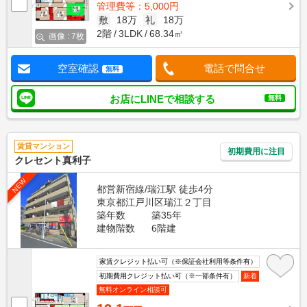
管理費等：5,000円
敷
18万
礼
18万
2階
3LDK
68.34㎡
画像 : 7枚
空室確認
電話で問合せ
無料
お店にLINEで相談する
無料
賃貸マンション
初期費用に注目
クレセント真利子
NEW
都営新宿線/瑞江駅 徒歩4分
東京都江戸川区瑞江２丁目
築年数
築35年
建物階数
6階建
家賃クレジット払い可（※保証会社利用等条件有）
初期費用クレジット払い可（※一部条件有）
新着
無料オンライン相談可