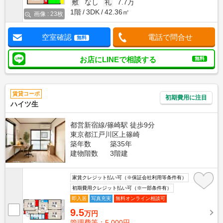
敷
なし
礼
7.7万
1階
3DK
42.36㎡
画像 : 23枚
空室確認
電話で問合せ
無料
お店にLINEで相談する
無料
賃貸コーポ
初期費用に注目
ハイツ生
都営新宿線/篠崎駅 徒歩9分
東京都江戸川区上篠崎
築年数
築35年
建物階数
3階建
家賃クレジット払い可（※保証会社利用等条件有）
初期費用クレジット払い可（※一部条件有）
即入居
写真充実
無料オンライン相談可
9.5
万円
管理費等：5,000円